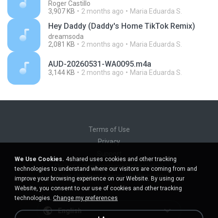
Roger Castillo
3,907 KB
2 months ago
Maria Eduarda S.
Hey Daddy (Daddy's Home TikTok Remix)
dreamsoda
2,081 KB
2 months ago
Maria Eduarda S.
AUD-20260531-WA0095.m4a
3,144 KB
2 months ago
Maria Eduarda S.
Terms of Use
Privacy
Support
We Use Cookies.
4shared uses cookies and other tracking
Do not sell my personal information
technologies to understand where our visitors are coming from and
Do not share my personal information
improve your browsing experience on our Website. By using our
Website, you consent to our use of cookies and other tracking
technologies.
Change my preferences
English