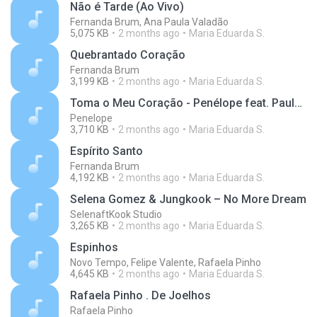
Não é Tarde (Ao Vivo)
Fernanda Brum, Ana Paula Valadão
5,075 KB
2 months ago
Maria Eduarda S.
Quebrantado Coração
Fernanda Brum
3,199 KB
2 months ago
Maria Eduarda S.
Toma o Meu Coração - Penélope feat. Paulo César Baruk
Penelope
3,710 KB
2 months ago
Maria Eduarda S.
Espírito Santo
Fernanda Brum
4,192 KB
2 months ago
Maria Eduarda S.
Selena Gomez & Jungkook – No More Dream
SelenaftKook Studio
3,265 KB
2 months ago
Maria Eduarda S.
Espinhos
Novo Tempo, Felipe Valente, Rafaela Pinho
4,645 KB
2 months ago
Maria Eduarda S.
Rafaela Pinho . De Joelhos
Rafaela Pinho