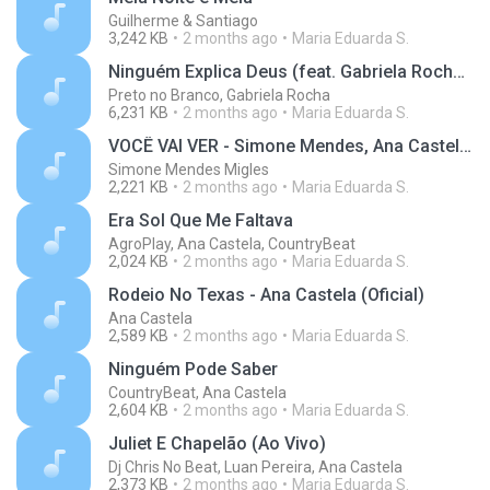
Guilherme & Santiago
3,242 KB
2 months ago
Maria Eduarda S.
Ninguém Explica Deus (feat. Gabriela Rocha) - Ao Vivo
Preto no Branco, Gabriela Rocha
6,231 KB
2 months ago
Maria Eduarda S.
VOCÊ VAI VER - Simone Mendes, Ana Castela (Especial Amigas 2024)
Simone Mendes Migles
2,221 KB
2 months ago
Maria Eduarda S.
Era Sol Que Me Faltava
AgroPlay, Ana Castela, CountryBeat
2,024 KB
2 months ago
Maria Eduarda S.
Rodeio No Texas - Ana Castela (Oficial)
Ana Castela
2,589 KB
2 months ago
Maria Eduarda S.
Ninguém Pode Saber
CountryBeat, Ana Castela
2,604 KB
2 months ago
Maria Eduarda S.
Juliet E Chapelão (Ao Vivo)
Dj Chris No Beat, Luan Pereira, Ana Castela
2,373 KB
2 months ago
Maria Eduarda S.