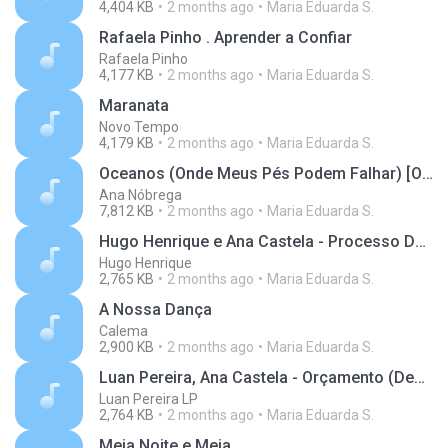
4,404 KB
2 months ago
Maria Eduarda S.
Rafaela Pinho . Aprender a Confiar
Rafaela Pinho
4,177 KB
2 months ago
Maria Eduarda S.
Maranata
Novo Tempo
4,179 KB
2 months ago
Maria Eduarda S.
Oceanos (Onde Meus Pés Podem Falhar) [Oceans Where Feet May Fail]
Ana Nóbrega
7,812 KB
2 months ago
Maria Eduarda S.
Hugo Henrique e Ana Castela - Processo Delicado (Lyric Vídeo)
Hugo Henrique
2,765 KB
2 months ago
Maria Eduarda S.
A Nossa Dança
Calema
2,900 KB
2 months ago
Maria Eduarda S.
Luan Pereira, Ana Castela - Orçamento (Debaixo do Meu Chapéu)
Luan Pereira LP
2,764 KB
2 months ago
Maria Eduarda S.
Meia Noite e Meia