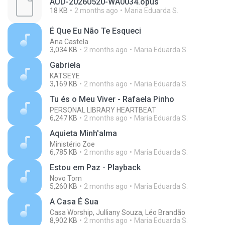
AUD-20260520-WA0034.opus
18 KB
2 months ago
Maria Eduarda S.
É Que Eu Não Te Esqueci
Ana Castela
3,034 KB
2 months ago
Maria Eduarda S.
Gabriela
KATSEYE
3,169 KB
2 months ago
Maria Eduarda S.
Tu és o Meu Viver - Rafaela Pinho
PERSONAL LIBRARY HEARTBEAT
6,247 KB
2 months ago
Maria Eduarda S.
Aquieta Minh'alma
Ministério Zoe
6,785 KB
2 months ago
Maria Eduarda S.
Estou em Paz - Playback
Novo Tom
5,260 KB
2 months ago
Maria Eduarda S.
A Casa É Sua
Casa Worship, Julliany Souza, Léo Brandão
8,902 KB
2 months ago
Maria Eduarda S.