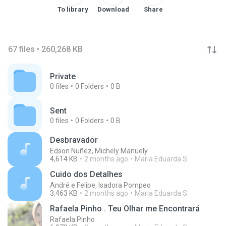
To library
Download
Share
67 files • 260,268 KB
Private
0
files
0
Folders
0 B
Sent
0
files
0
Folders
0 B
Desbravador
Edson Nuñez, Michely Manuely
4,614 KB
2 months ago
Maria Eduarda S.
Cuido dos Detalhes
André e Felipe, Isadora Pompeo
3,463 KB
2 months ago
Maria Eduarda S.
Rafaela Pinho . Teu Olhar me Encontrará
Rafaela Pinho