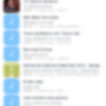
10. Olha Eu de Novo
10. Olha Eu de Novo
05:23
14 years ago
Pedro T.
Não Mate Teu Irmão
Não Mate Teu Irmão
04:18
11 years ago
kleber garrilho J.
Trono de Mexico-Vrs-Tierra Cali
Trono de Mexico-Vrs-Tierra Cali
16:07
13 years ago
Dj Andy A.
Now and forever
Now and forever
04:50
10 years ago
valdir M.
RACHA DE SOM AUTOMOTIVO 2015 - DjPablo MG (Bass)
RACHA DE SOM AUTOMOTIVO 2015 - DjPablo MG (Bass)
06:33
12 years ago
DJPabloMG Whatsapp 03897436665 N.
El año viejo
El año viejo
02:59
14 years ago
ssjj3
meu recanto meu paraiso
meu recanto meu paraiso