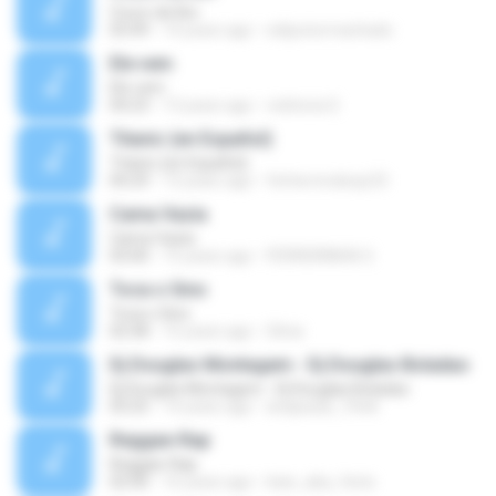
Couro de Boi
03:49
14 years ago
edijuniormachado
Ele vem
Ele vem
04:23
13 years ago
vicktoria S.
Titanic (en Español)
Titanic (en Español)
04:29
13 years ago
ferherreraloqo23
Cama Vazia
Cama Vazia
03:00
15 years ago
FERREIRINHA S.
Toca o Sino
Toca o Sino
02:58
15 years ago
Silvia
Dj Douglas Montagem - Dj Douglas Boladao
Dj Douglas Montagem - Dj Douglas Boladao
03:25
14 years ago
anapaula_10nik
Reggae-Rap
Reggae-Rap
02:00
16 years ago
lean_aka_fenix