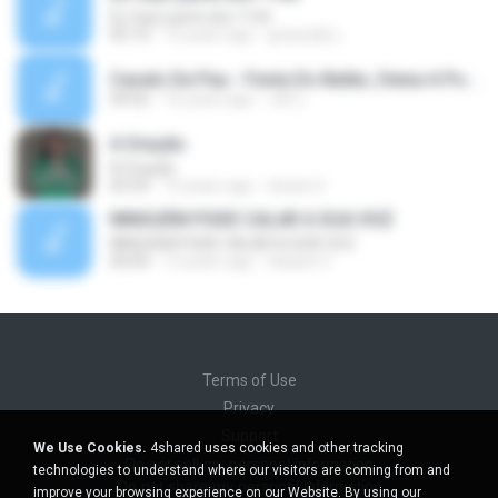
Eu faço parte dos 7 mil
05:10
12 years ago
grazyelly L.
Cavalo De Pau - Festa Do Balão, Deixa A Poeira Subir, Quer Vê Eu Querer Me Dê.mp3
04:02
16 years ago
Jôh L.
A Oração
A Oração
05:59
10 years ago
silvani S.
NINGUÉM PODE CALAR A SUA VOZ
NINGUÉM PODE CALAR A SUA VOZ
04:00
12 years ago
tatiane V.
Terms of Use
Privacy
Support
We Use Cookies.
4shared uses cookies and other tracking
Do not sell my personal information
technologies to understand where our visitors are coming from and
Do not share my personal information
improve your browsing experience on our Website. By using our