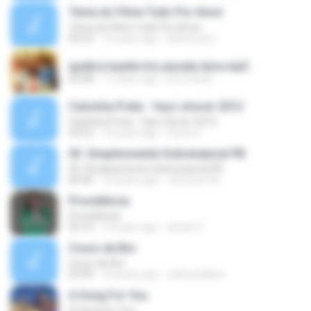
Tema do Filme Tudo Por Amor
Tema do Filme Tudo Por Amor
03:53
14 years ago
leleichrono
quebra topete trio parada dura.mp3
02:08
11 years ago
jv2.cvisual
Calcinha Preta - faço chover 2012
Calcinha Preta - faço chover 2012
03:52
14 years ago
Geiza O.
03. Simplesmente Sobrenatural PB
03. Simplesmente Sobrenatural PB
04:46
14 years ago
Jeferson M.
Providência
Providência
05:16
10 years ago
silvani S.
Couro de Boi
Couro de Boi
03:49
10 years ago
odirlei.belline
A Song For You
A Song For You