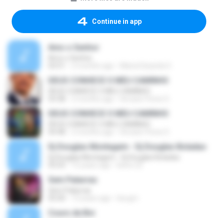
Continue in app
Amo o Senhor
Amo o Senhor
03:51
2 months ago
Maria Eduarda S.
DEUS CONHECE O MEU CAMINHO
DEUS CONHECE O MEU CAMINHO
03:38
2 months ago
Devanir Peres S.
DEUS CONHECE O MEU CAMINHO
DEUS CONHECE O MEU CAMINHO
04:48
2 months ago
Devanir Peres S.
Dj Douglas Montagem - Dj Douglas Boladao
Dj Douglas Montagem - Dj Douglas Boladao
03:25
15 years ago
kelve.22
Sem Palavras
Sem Palavras
05:00
13 years ago
lea.gm
Couro de Boi