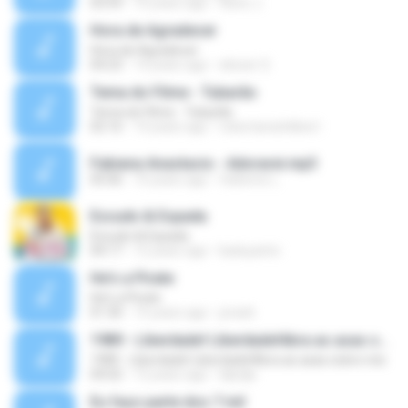
03:59
10 years ago
flavio J.
Hora de Agradecer
Hora de Agradecer
04:23
14 years ago
eliezer S.
Tema do Filme - Tubarão
Tema do Filme - Tubarão
02:16
14 years ago
robertareishilbert
Fabiana Anastacio - Adorarei.mp3
05:06
10 years ago
Valtemir L.
Escudo & Espada
Escudo & Espada
04:17
12 years ago
kaduyanto
He's a Pirate
He's a Pirate
01:30
15 years ago
jonark
1989 - Liberdade! Liberdade!Abra as asas sobre nós
1989 - Liberdade! Liberdade!Abra as asas sobre nós
04:02
12 years ago
Idjedje
Eu faço parte dos 7 mil