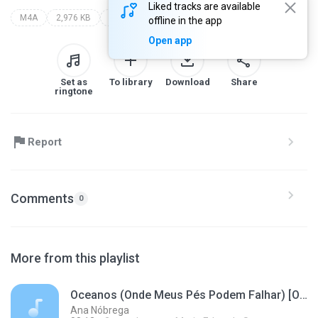
Liked tracks are available
M4A
2,976 KB
ana castela
tô voltando (boiadeira internacional)
offline in the app
Open app
Set as
To library
Download
Share
ringtone
Report
Comments
0
More from this playlist
Oceanos (Onde Meus Pés Podem Falhar) [Oceans Where Feet May Fail]
Ana Nóbrega