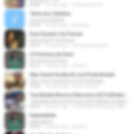
04:02
13 years ago
studioaudiomax
Tema dos Gideões
Tema dos Gideões
03:49
12 years ago
sandra K.
Este Deserto Vai Passar
Este Deserto Vai Passar
04:33
14 years ago
christo.pher.bas.alc
A Presença de Deus
A Presença de Deus
05:12
10 years ago
silvani S.
http://www.facebook.com/Funk.Bolado
http://www.facebook.com/Funk.Bolado
02:34
13 years ago
joao01.santos
Top Balada Musica Eletronica 2015 DjPablo de Buritizeiro
Top Balada Musica Eletronica 2015 DjPablo de Buritizeiro
03:32
12 years ago
DJPabloMG Whatsapp 03897436665 N.
Dependente
Dependente
04:59
10 years ago
silvani S.