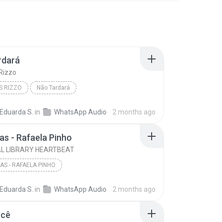
rdará
Rizzo
S RIZZO
Não Tardará
 Eduarda S.
in
WhatsApp Audio
2 months ago
s - Rafaela Pinho
L LIBRARY HEARTBEAT
S - RAFAELA PINHO
PERSONAL LIBRARY HEARTBEAT
 Eduarda S.
in
WhatsApp Audio
2 months ago
ocê