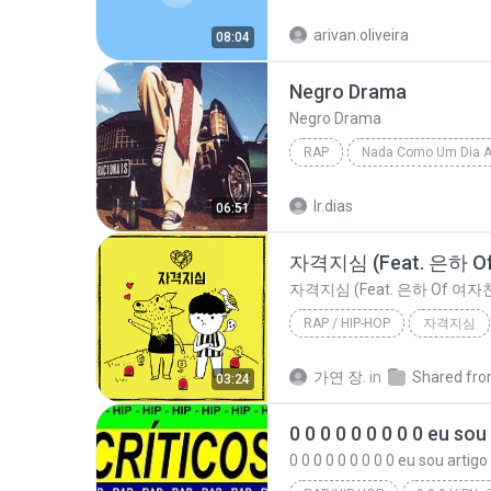
Vida loka também Ama
R
arivan.oliveira
08:04
Negro Drama
Negro Drama
RAP
Racionais MCs
Negro Dr
lr.dias
06:51
자격지심 (Feat. 은하 
자격지심 (Feat. 은하 Of 여자
RAP / HIP-HOP
자격지심
자격지심 (Feat. 은하 Of
가연 장.
in
03:24
박경 (블락비) (Park Kyung (Bl