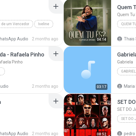
Quem T
Quem Tu 
é de um Vencedor
Iveline
QUEM TU
Quem Tu
hatsApp Audio
2 months ago
Thais 
04:14
da - Rafaela Pinho
Gabriel
afaela Pinho
Gabriela
GABRIEL
Rafaela Pinho
udio
2 months ago
Maria
03:17
a
SET DO
SET DO J
SET DO 
 CountryBeat
Era Sol Que Me Faltava
SET DO 
hatsApp Audio
2 months ago
pedro 
08:52