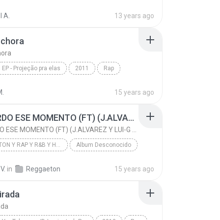
onal
(m) djvictorrox@live.com
l A.
13 years ago
Tribo Da Periferia - Marciano ( http://djvictorrox...
a chora
hora
EP - Projeção pra elas
2011
Rap
chora
M.
15 years ago
RECUERDO ESE MOMENTO (FT) (J.ALVAREZ Y LUI-G 21 PLUS)
RECUERDO ESE MOMENTO (FT) (J.ALVAREZ Y LUI-G 21 PLUS)
REGGAETON Y RAP Y R&B Y HIP HOP
Album Desconocido
RECUERDO ESE MOMENTO (FT) (J.ALVAREZ Y LUI-G 21 PL...
ARCANGEL
V.
in
Reggaeton
15 years ago
REGGAETON Y RAP Y R&B Y HIP HOP
Virada
ada