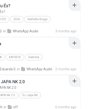
u És?
És?
 ÉS?
2026
Nathália Braga
 És?
S.
in
WhatsApp Audio
3 months ago
a
A
KATSEYE
Gabriela
 Eduarda S.
in
WhatsApp Audio
2 months ago
 JAPA NK 2.0
APA NK 2.0
JAPA NK 2.0
DJ Japa NK
JAPA NK 2.0
H.
in
off
6 months ago