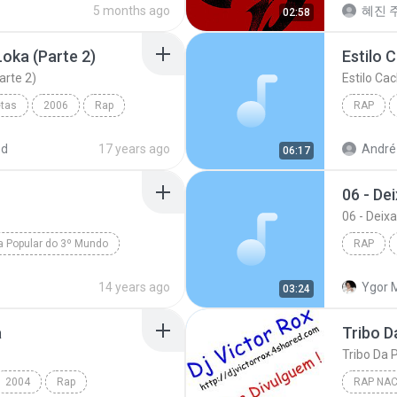
5 months ago
혜진 주
02:58
Loka (Parte 2)
Estilo 
arte 2)
Estilo Ca
etas
2006
Rap
RAP
Parte 2)
Racionais MC's
Estilo C
ed
17 years ago
André
06:17
06 - Dei
06 - Deixa
 Popular do 3º Mundo
RAP
pois
Rael da Rima
06 - Deix
14 years ago
Ygor 
03:24
a
2004
Rap
RAP NAC