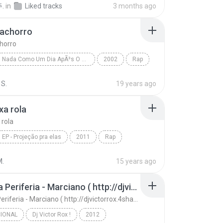
.
in
Liked tracks
3 months ago
Cachorro
chorro
Nada Como Um Dia ApÃ³s O Outro Dia (Ri Depois)
2002
Rap
achorro
Racionais MC's
 S.
19 years ago
xa rola
 rola
EP - Projeção pra elas
2011
Rap
a rola
M.
15 years ago
Tribo Da Periferia - Marciano ( http://djvictorrox.4shared.com )
Tribo Da Periferia - Marciano ( http://djvictorrox.4shared.com )
IONAL
Dj Victor Rox !
2012