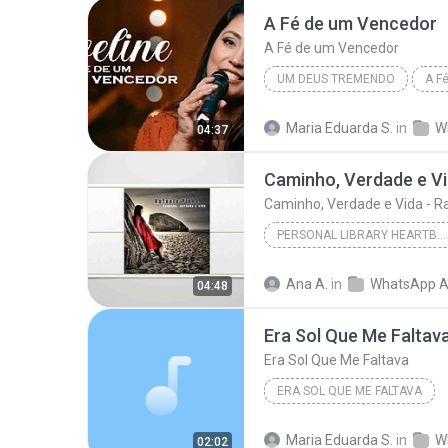
A Fé de um Vencedor
A Fé de um Vencedor
UM DEUS TREMENDO
A F
Maria Eduarda S.
in
W
04:37
Caminho, Verdade e Vi
Caminho, Verdade e Vida - R
PERSONAL LIBRARY HEARTBEAT
Caminho, Verdade e Vida - 
Ana A.
in
WhatsApp A
04:48
PERSONAL LIBRARY HEARTBEAT
Era Sol Que Me Faltav
Era Sol Que Me Faltava
ERA SOL QUE ME FALTAVA
AgroPlay, Ana Castela,
Maria Eduarda S.
in
W
02:02