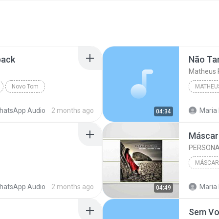
back
Não Ta
Matheus 
Novo Tom
MATHEU
hatsApp Audio
2 months ago
Maria
04:34
Máscara
PERSONA
MÁSCARA
hatsApp Audio
2 months ago
Maria
04:49
Sem V