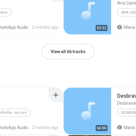
Ana Caste
eline
ANA CAS
hatsApp Audio
2 months ago
Maria
02:22
View all 66 tracks
Desbra
Desbrava
lhinha - ao vivo
DESBRA
Edson N
hatsApp Audio
2 months ago
Maria
04:50