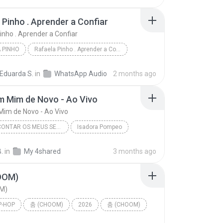
 Pinho . Aprender a Confiar
inho . Aprender a Confiar
 PINHO
Rafaela Pinho . Aprender a Confiar
Pinho
 Eduarda S.
in
WhatsApp Audio
2 months ago
m Mim de Novo - Ao Vivo
im de Novo - Ao Vivo
PRA TE CONTAR OS MEUS SEGREDOS (AO VIVO)
Isadora Pompeo
Mim de Novo - Ao Vivo
B.
in
My 4shared
3 months ago
OOM)
M)
P-HOP
춤 (CHOOM)
2026
춤 (CHOOM)
p-hop
BABYMONSTER