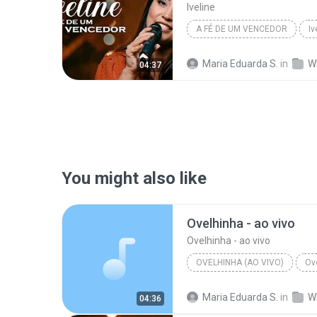
Iveline
A FÉ DE UM VENCEDOR
Iv
Maria Eduarda S.
in
W
04:37
You might also like
Ovelhinha - ao vivo
Ovelhinha - ao vivo
OVELHINHA (AO VIVO)
Ove
Isadora Pompeo
Maria Eduarda S.
in
W
04:36