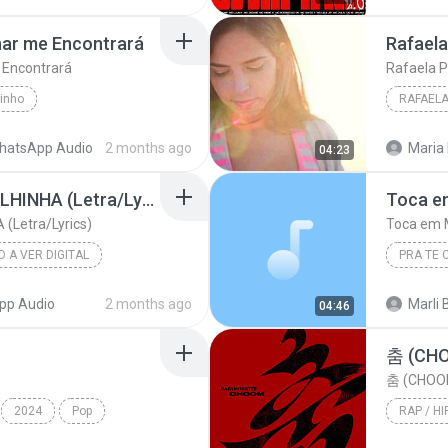
har me Encontrará
Rafaela
 Encontrará
Rafaela P
Pinho
RAFAELA
rará
Rafaela 
hatsApp Audio
2 months ago
Maria
04:23
Isadora Pompeo - OVELHINHA (Letra/Lyrics)
Toca e
(Letra/Lyrics)
Toca em M
 A VER DIGITAL
ra/Lyrics)
Toca em 
pp Audio
2 months ago
Marli 
04:46
춤 (CH
춤 (CHOO
2024
Pop
RAP / HI
Rap / Hi