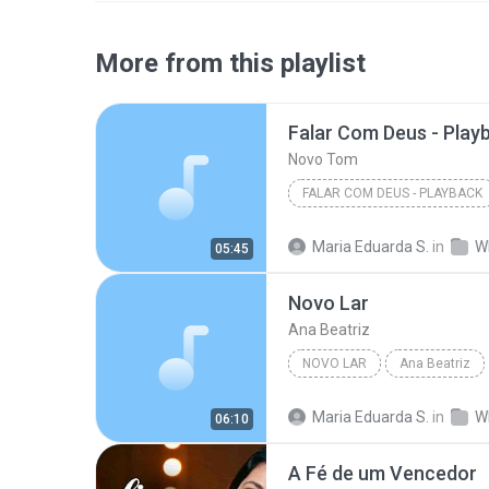
More from this playlist
Falar Com Deus - Play
Novo Tom
FALAR COM DEUS - PLAYBACK
Maria Eduarda S.
in
W
05:45
Novo Lar
Ana Beatriz
NOVO LAR
Ana Beatriz
Maria Eduarda S.
in
W
06:10
A Fé de um Vencedor