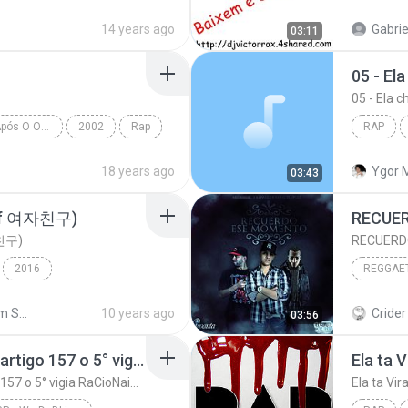
acionais MC's
Rap Naci
14 years ago
Gabrie
03:11
05 - El
05 - Ela c
Nada Como Um Dia Após O Outro
2002
Rap
RAP
ama
05 - Ela 
18 years ago
Ygor 
03:43
Of 여자친구)
친구)
2016
 여자친구)
Rap / Hip-hop
2011
Shared from SM-A700S
10 years ago
Crider 
03:56
ock B))
0 0 0 0 0 0 0 0 0 eu sou artigo 157 o 5° vigia RaCioNaiS MCS
Ela ta 
0 0 0 0 0 0 0 0 0 eu sou artigo 157 o 5° vigia RaCioNaiS MCS
Ela ta Vir