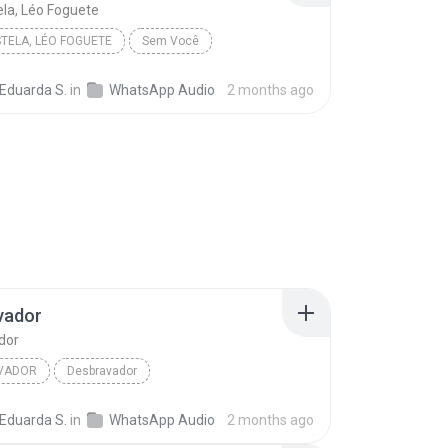
la, Léo Foguete
TELA, LÉO FOGUETE
Sem Você
 Eduarda S.
in
WhatsApp Audio
2 months ago
vador
dor
VADOR
Desbravador
uñez, Michely Manuely
 Eduarda S.
in
WhatsApp Audio
2 months ago