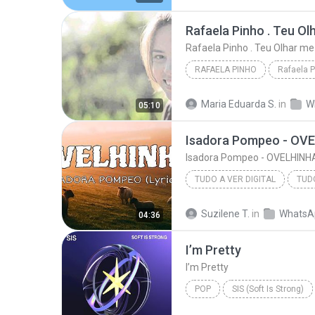
Rafaela Pinho . Teu Ol
Rafaela Pinho . Teu Olhar me
RAFAELA PINHO
Rafaela 
Rafaela Pinho . Teu Olhar me Encont
Maria Eduarda S.
in
W
05:10
Isadora Pompeo - OVELHINHA 
TUDO A VER DIGITAL
TUDO
Isadora Pompeo - OVELHINHA (Let
Suzilene T.
in
WhatsA
04:36
I’m Pretty
I’m Pretty
POP
SIS (Soft Is Strong)
I’m Pretty
KATSEYE