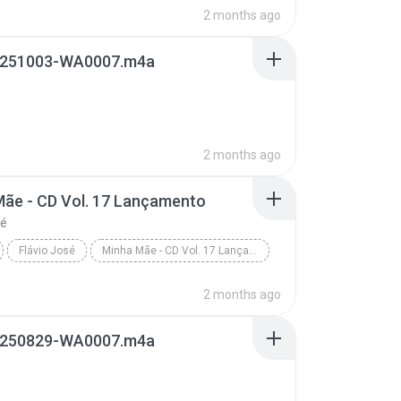
2 months ago
251003-WA0007.m4a
2 months ago
ãe - CD Vol. 17 Lançamento
sé
Flávio José
Minha Mãe - CD Vol. 17 Lançamento
2 months ago
250829-WA0007.m4a