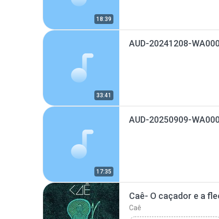
18:39
AUD-20241208-WA000
33:41
AUD-20250909-WA000
17:35
Caê- O caçador e a fl
Caê