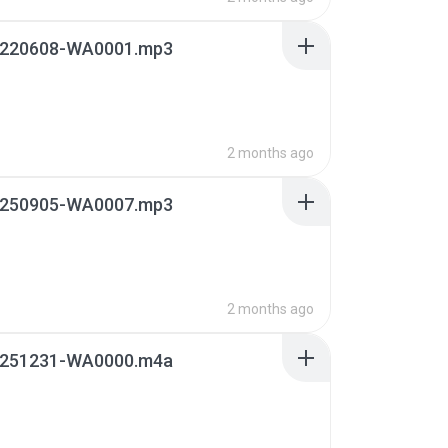
220608-WA0001.mp3
2 months ago
250905-WA0007.mp3
2 months ago
251231-WA0000.m4a