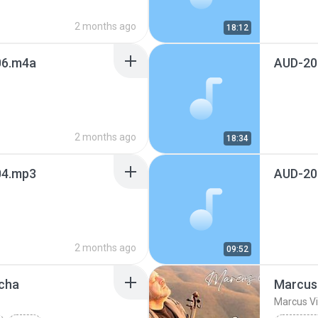
2 months ago
18:12
6.m4a
AUD-20
2 months ago
18:34
4.mp3
AUD-20
2 months ago
09:52
echa
Marcus V