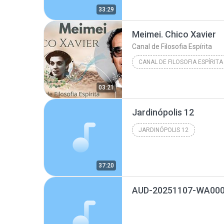
33:29
Meimei. Chico Xavier
Canal de Filosofia Espírita
CANAL DE FILOSOFIA ESPÍRITA
03:21
Jardinópolis 12
JARDINÓPOLIS 12
37:20
AUD-20251107-WA000