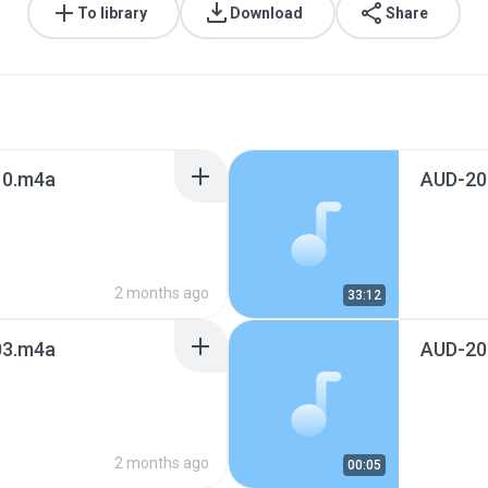
To library
Download
Share
0.m4a
AUD-20
2 months ago
33:12
3.m4a
AUD-20
2 months ago
00:05