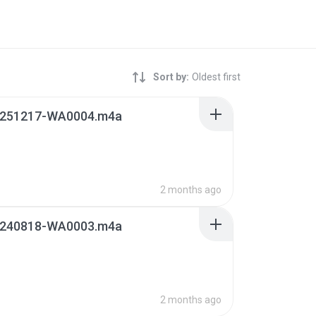
Sort by:
Oldest first
251217-WA0004.m4a
2 months ago
240818-WA0003.m4a
2 months ago