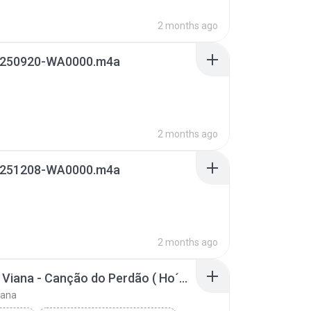
2 months ago
250920-WA0000.m4a
2 months ago
251208-WA0000.m4a
2 months ago
Marcus Viana - Canção do Perdão ( Ho´Oponopono )
iana