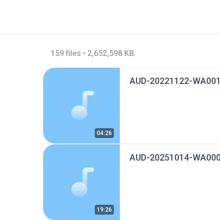
159 files • 2,652,598 KB
AUD-20221122-WA001
04:26
AUD-20251014-WA000
19:26