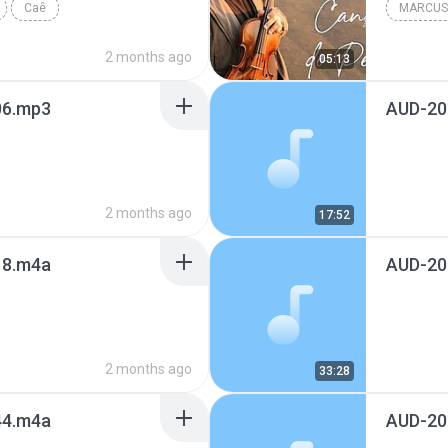
Caê
MARCUS
2 months ago
05:13
6.mp3
AUD-20
2 months ago
17:52
8.m4a
AUD-20
2 months ago
33:28
4.m4a
AUD-20