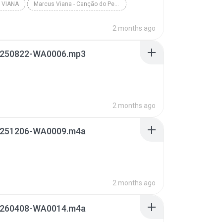
 VIANA
Marcus Viana - Canção do Perdão ( Ho´Oponopono )
2 months ago
250822-WA0006.mp3
2 months ago
251206-WA0009.m4a
2 months ago
260408-WA0014.m4a