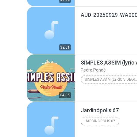
AUD-20250929-WA000
32:51
Pedro Pondé
SIMPLES ASSIM (LYRIC VIDEO)
04:05
Jardinópolis 67
JARDINÓPOLIS 67