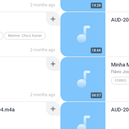
2 months ago
19:29
AUD-20
Meimei. Chico Xavier
2 months ago
18:44
Minha M
Flávio Jo
FORRO
2 months ago
04:07
4.m4a
AUD-20