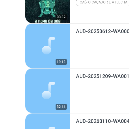
CAÊ- O CAÇADOR E A FLECHA
03:32
AUD-20250612-WA000
19:13
AUD-20251209-WA001
32:44
AUD-20260110-WA004