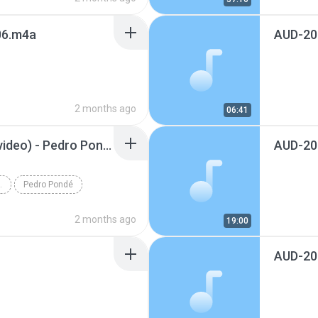
6.m4a
AUD-20
2 months ago
06:41
SIMPLES ASSIM (lyric video) - Pedro Pondé
AUD-20
 - PEDRO PONDÉ
Pedro Pondé
2 months ago
19:00
AUD-20