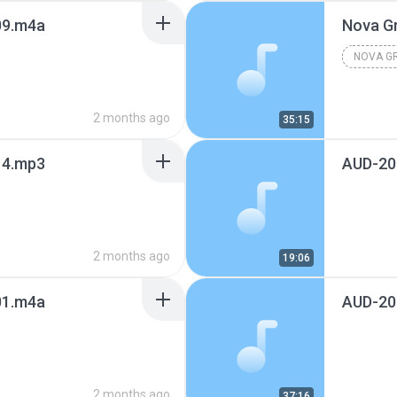
9.m4a
Nova G
NOVA G
2 months ago
35:15
4.mp3
AUD-20
2 months ago
19:06
1.m4a
AUD-20
2 months ago
37:16