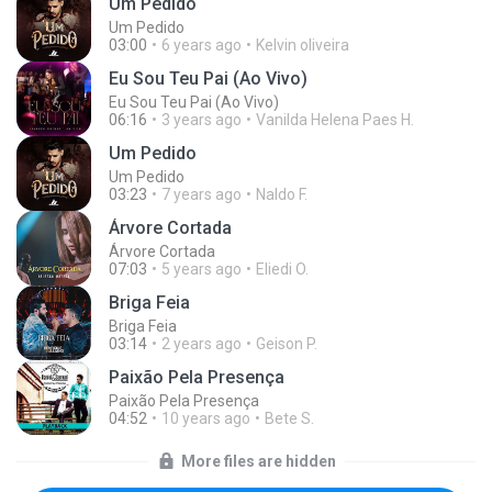
Um Pedido
Um Pedido
03:00
6 years ago
Kelvin oliveira
Eu Sou Teu Pai (Ao Vivo)
Eu Sou Teu Pai (Ao Vivo)
06:16
3 years ago
Vanilda Helena Paes H.
Um Pedido
Um Pedido
03:23
7 years ago
Naldo F.
Árvore Cortada
Árvore Cortada
07:03
5 years ago
Eliedi O.
Briga Feia
Briga Feia
03:14
2 years ago
Geison P.
Paixão Pela Presença
Paixão Pela Presença
04:52
10 years ago
Bete S.
More files are hidden