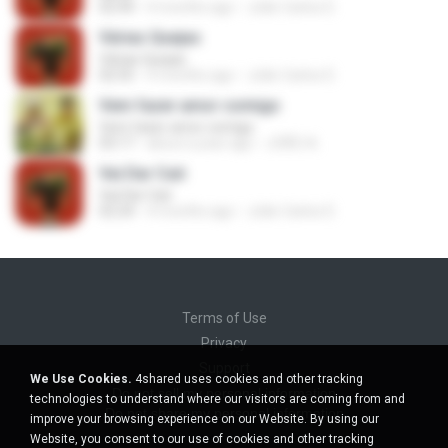
02:44
4 months ago
João Carlos D.
Várias Quejas
Várias Quejas
02:55
4 months ago
João Carlos D.
Vem fazer amor comigo
Vem fazer amor comigo
03:17
about a year ago
JOÃO A.
Vai Dar Caô
Vai Dar Caô
02:24
4 months ago
João Carlos D.
Terms of Use
Privacy
Support
We Use Cookies.
4shared uses cookies and other tracking
Do not sell my personal information
technologies to understand where our visitors are coming from and
Do not share my personal information
improve your browsing experience on our Website. By using our
Website, you consent to our use of cookies and other tracking