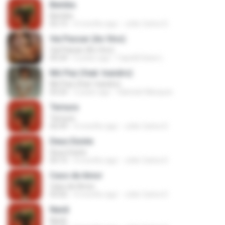
Bemba
Bemba
02:15
4 months ago
João Carlos D.
Vai Passar (Ao Vivo)
Vai Passar (Ao Vivo)
05:24
6 years ago
Capelã Geise L.
Mó Paz (feat. Ivandro)
Mó Paz (feat. Ivandro)
03:23
2 years ago
Gabriele Marques
Ternura
Ternura
02:59
4 months ago
João Carlos D.
Deus Existe
Deus Existe
03:15
4 months ago
João Carlos D.
Caso de Amor
Caso de Amor
03:02
4 months ago
João Carlos D.
Nanã
Nanã