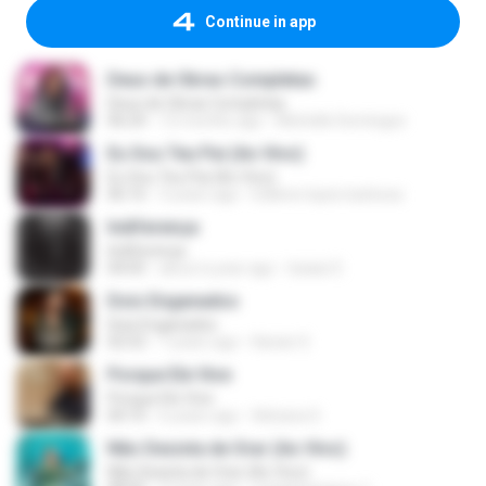
Continue in app
Deus de Obras Completas
Deus de Obras Completas
06:24
12 months ago
Michelle Domingos
Eu Sou Teu Pai (Ao Vivo)
Eu Sou Teu Pai (Ao Vivo)
06:16
3 years ago
Edilene lopes barbosa
Indiferença
Indiferença
04:05
about a year ago
Izaias D.
Dois Enganados
Dois Enganados
02:52
7 years ago
Karian S.
Porque Ele Vive
Porque Ele Vive
04:10
6 years ago
Adriana S.
Não Desista de Orar (Ao Vivo)
Não Desista de Orar (Ao Vivo)