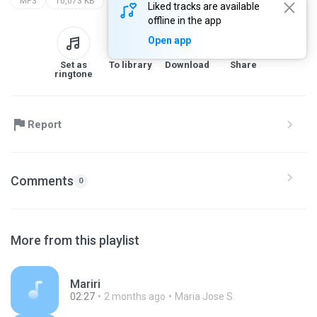
MP3
10,073 KB
Liked tracks are available
offline in the app
Open app
Set as
To library
Download
Share
ringtone
Report
Comments
0
More from this playlist
Mariri
02:27
2 months ago
Maria Jose S.