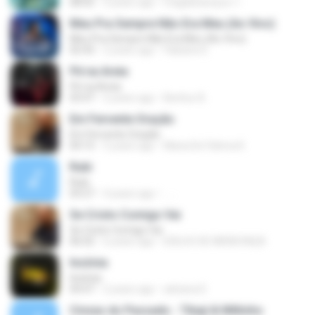
08:05
3 years ago
magdacampos-1
Meu Pra Sempre Não Era Meu (Ao Vivo)
Meu Pra Sempre Não Era Meu (Ao Vivo)
02:43
2 years ago
Fabiana S.
Pé na Areia
Pé na Areia
03:47
2 years ago
Benhur B.
Em Fervente Oração
Em Fervente Oração
04:15
5 years ago
Maria De Fátima K.
Rubi
Rubi
03:27
4 years ago
... ..
Se Cristo Comigo Vai
Se Cristo Comigo Vai
06:02
6 years ago
EDILSO DE MENDONÇA
Insônia
Insônia
04:47
2 years ago
adriana D.
Cinzas do Passado - Tibaji & Miltinho