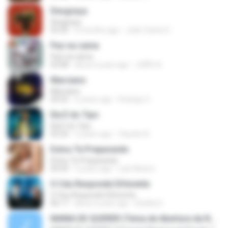
Desgraça
Desgraça
02:50
4 months ago
João Carlos D.
Paz na cama
Paz na cama
03:08
about a year ago
JOÃO A.
Marciano
Marciano
04:55
6 years ago
Rodrigo S.
Ela É do Tipo
Ela É do Tipo
03:24
2 years ago
Claudio A.
Estou Te Preparando
Estou Te Preparando
04:34
5 years ago
Laís Ribeiro
O Céu Responde Diferente
O Céu Responde Diferente
06:17
about a year ago
Elicillia D.
MANIA DE QUERER (Tema de Abertura da Novela-TVManchete) - Viva Voz