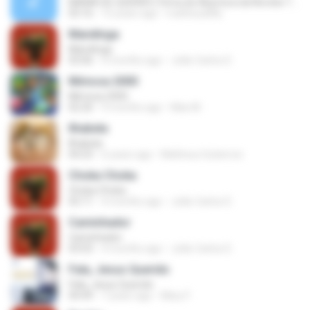
MANIA DE QUERER (Tema de Abertura da Novela-TVManchete) - Viva Voz
03:16
15 years ago
matheus8fly
Mandinga
Mandinga
03:06
4 months ago
João Carlos D.
Mimosa 2000
Mimosa 2000
02:20
9 months ago
Max M.
Ilhabela
Ilhabela
04:23
6 years ago
Matheus Gutierrez
Choka Choka
Choka Choka
02:11
4 months ago
João Carlos D.
Caminhador
Caminhador
03:03
4 months ago
João Carlos D.
Fala, Jesus Querido
Fala, Jesus Querido
04:49
7 years ago
Mary F.