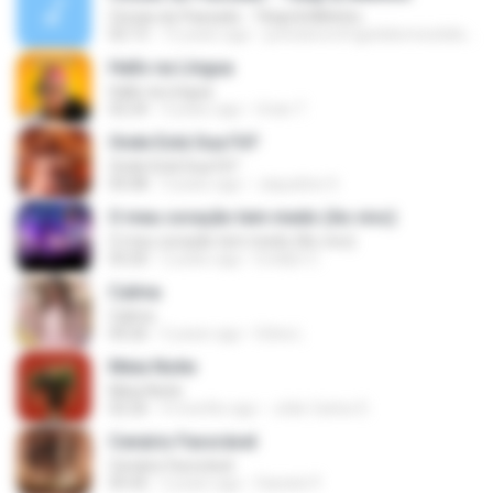
Cinzas do Passado - Tibaji & Miltinho
02:13
12 years ago
joniodoricofrigiolidiomixolidioeoliolocrio
Halls na Língua
Halls na Língua
02:24
3 years ago
Urian T.
Onde Está Sua Fé?
Onde Está Sua Fé?
05:08
3 years ago
Jaqueline S.
O meu coração tem medo (Ao vivo)
O meu coração tem medo (Ao vivo)
03:20
2 years ago
Evellyn C.
Calma
Calma
04:26
5 years ago
Edna L.
Meia Noite
Meia Noite
02:26
4 months ago
João Carlos D.
Cenário Favorável
Cenário Favorável
05:42
2 years ago
Daniele P.