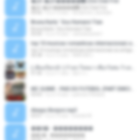
�Ԫ �Ԫ�����԰ (Ost.Club Frid
�Ԫ �Ԫ�����԰ (Ost.Club Frid
04:42
il y a 12 ans
doraemon_bestdan
Bruna Karla ' Sou Humano' Faix
Bruna Karla ' Sou Humano' Faix
05:00
il y a 16 ans
carlosbizarelo1
top 10 musicas romanticas internacionais as antigas que faz seu coraçao bater mais forte remix
top 10 musicas romanticas internacionais as antigas que faz seu coraçao bater mais forte remix
36:28
il y a 12 ans
ANA ISIS L.
( เสียงเรียกเข้า ) ร้ายๆ-ใจหมา-เชือกวิเศษ-ว้าเหว่.mp3
01:46
il y a 11 ans
อัยการ เ.
MC GUIME - PAIS DO FUTEBOL (PART EMICIDA) 2014.mp3
03:03
il y a 13 ans
patrese100ideia
Always Bonjovi.mp3
03:07
il y a 13 ans
brando M.
��â� - ��������
��â� - ��������