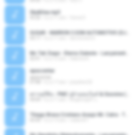
04:50
il y a 12 ans
패턴 C.
Sky&Sea.mp3
05:26
il y a 11 ans
Ouma S.
SUGAR - MARRON 5 SOM AUTOMOTIVO (DJ COTONETE BHZ).mp3
03:17
il y a 11 ans
DjCotonete D.
Mc Tati Zaqui - Eterno Daleste - Lançamento 2014.mp3
02:41
il y a 12 ans
Sabrina A.
apascentar
apascentar
07:08
il y a 17 ans
josysilver22
ตราบธุรีดิน - PMC ปู่จ๋านลองไมค์ & Sixonine ( Cover Version ).mp3
04:04
il y a 11 ans
KingSongCP แ.
Thiago Brava Cristiano Araujo Mr. Catra - Ta Soltinha.mp3
03:30
il y a 13 ans
rudiere07