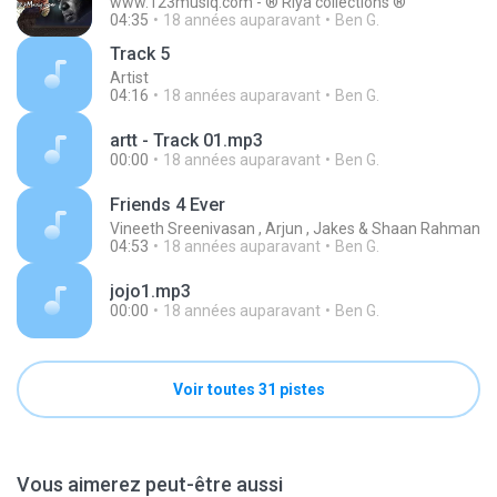
www.123musiq.com - ® Riya collections ®
04:35
18 années auparavant
Ben G.
Track 5
Artist
04:16
18 années auparavant
Ben G.
artt - Track 01.mp3
00:00
18 années auparavant
Ben G.
Friends 4 Ever
Vineeth Sreenivasan , Arjun , Jakes & Shaan Rahman
04:53
18 années auparavant
Ben G.
jojo1.mp3
00:00
18 années auparavant
Ben G.
Voir toutes 31 pistes
Vous aimerez peut-être aussi