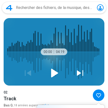
00:00
04:19
02
Track
Ben G.
18 années auparavant
plus...