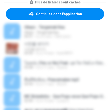
Plus de fichiers sont cachés
Continuez dans l'application
Ukays - Tergamak Kau
Ukays - Tergamak Kau
04:31
il y a 5 ans
Hati Lara L.
사진을 보다가
사진을 보다가
04:36
il y a 14 ans
heart8691
โอเคป่ะ (Yes or No) Feat. นุช วิลาวัลย์ อาร์สยาม - Flame.mp3
03:48
il y a 11 ans
tsuora
พื้นที่ซับซ้อน -Peacemaker.mp3
04:44
il y a 11 ans
Ana N.
MC Boladinho - Que Popo esse Que Popo Gigante (DjWn) (áudio Oficial).mp3
02:40
il y a 12 ans
Lucas S.