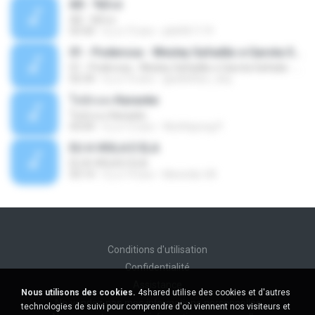
Äð - ¾Ö»ó
Äð - ¾Ö»ó
03:30
il y a 13 ans
pbk961119
01 - Poderosa - Wesley Safadão e Garota Safada - Promocional Dezembro
01 - Poderosa - Wesley Safadão e Garota Safada - Promocional Dezembro
02:34
il y a 10 ans
gisellefisio_cbq
ใจนักเลง Karaoke
ใจนักเลง Karaoke
03:04
il y a 12 ans
Wutthipong P.
EU A VIOLA E ELA
EU A VIOLA E ELA
03:14
il y a 14 ans
Meninão V8
Conditions d'utilisation
Confidentialité
Assistance
Nous utilisons des cookies.
4shared utilise des cookies et d'autres
Ne vendez pas mes informations personnelles
technologies de suivi pour comprendre d'où viennent nos visiteurs et