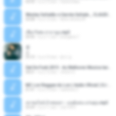
03:33
il y a 12 ans
Castornidas
Wesley Safadão e Garota Safada _ CLAUDIA LEITE_REMIX_DJAMOROSO 2014.mp3
03:08
il y a 12 ans
flavio.oliveira78
เชือกวิเศษ ลาบานูน.mp3
04:45
il y a 11 ans
kriangkrai T.
쿵
쿵
03:10
il y a 10 ans
동규 김.
Set De Funk 2015 - As Melhores Musica lançamentos ''Dj Jhóòm''.mp3
58:21
il y a 12 ans
Jhóòm S.
MC Lon Reggae do Lon ( Aúdio Oficial ) DJ Gui Beats.mp3
01:41
il y a 12 ans
Carlinhos C.
เขาขอไลน์ อ้ายขอลา - มนต์แคน แก่นคูน.mp3
03:49
il y a 11 ans
nuk19991