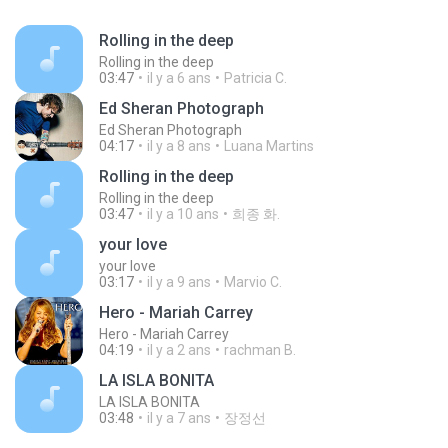
Rolling in the deep
Rolling in the deep
03:47
il y a 6 ans
Patricia C.
Ed Sheran Photograph
Ed Sheran Photograph
04:17
il y a 8 ans
Luana Martins
Rolling in the deep
Rolling in the deep
03:47
il y a 10 ans
희종 화.
your love
your love
03:17
il y a 9 ans
Marvio C.
Hero - Mariah Carrey
Hero - Mariah Carrey
04:19
il y a 2 ans
rachman B.
LA ISLA BONITA
LA ISLA BONITA
03:48
il y a 7 ans
장정선