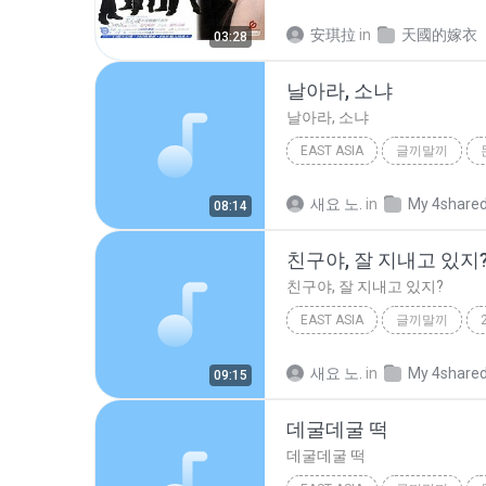
East Asia
R&B
安琪拉
in
天國的嫁衣
03:28
날아라, 소냐
날아라, 소냐
EAST ASIA
글끼말끼
날아라, 소냐
새요 노.
in
My 4share
08:14
친구야, 잘 지내고 있지
친구야, 잘 지내고 있지?
EAST ASIA
글끼말끼
East Asia
친구야, 잘 지내
새요 노.
in
My 4share
09:15
데굴데굴 떡
데굴데굴 떡