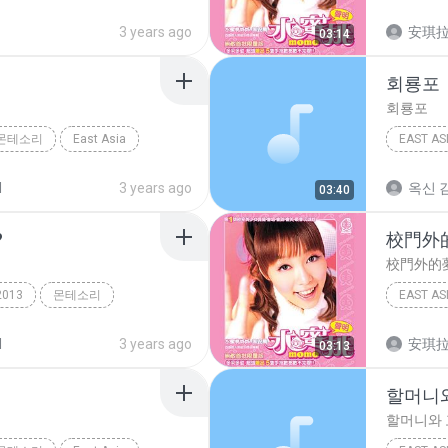
神奇鑰匙
3 years ago
安琪
03:14
회룡포
회룡포
몬테소리
East Asia
EAST AS
East Asi
d
3 years ago
옥신 김
03:40
?
校門外
校門外的
2013
몬테소리
EAST AS
고 있지?
East Asi
d
3 years ago
安琪
03:13
할머니
할머니와