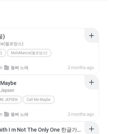
물)
nce(멜로망스)
)
MeloMance(멜로망스)
in
똘삐 노래
2 months ago
e Maybe
 Jepsen
AE JEPSEN
Call Me Maybe
in
똘삐 노래
2 months ago
Sam Smith I m Not The Only One 한글가사 해석.m4a