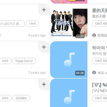
愛的天
愛的天國
조소녀ㆍ조영자의 남도민요 흥타령
1994
EAST AS
두가
王心凌
d
4 years ago
安琪
03:39
하마의
하마의 방
2003
Happy Dance
EAST AS
몬테소리
3 years ago
새요 노
04:28
[´Ü°¡] 
[´Ü°¡] ¾îÈ
2004
花的嫁紗
EAST AS
±è¼ö¿¬