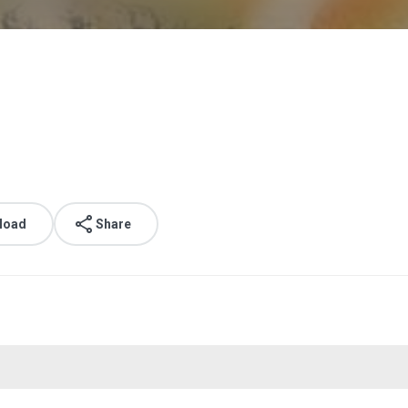
load
Share