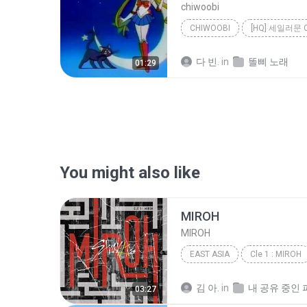
chiwoobi
CHIWOOBI
다 빈.
in
똘삐 노래
01:29
You might also like
MIROH
MIROH
EAST ASIA
Cle 1 : MIROH
Stray Kids
East Asia
김 아.
in
내 공유 중인 
03:27