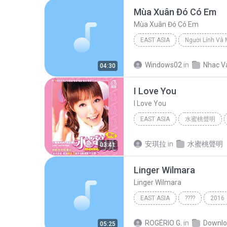
Mùa Xuân Đó Có Em
Mùa Xuân Đó Có Em
EAST ASIA
Người Lính Và
Mùa Xuân Đó Có Em
East
Windows02
in
Nhac V
04:30
I Love You
I Love You
EAST ASIA
水蜜桃聲明
I Love You
朱安禹
安琪拉
in
水蜜桃聲明
03:41
Linger Wilmara
Linger Wilmara
EAST ASIA
????
2016
East Asia
???
ROGÉRIO G.
in
Downlo
05:25