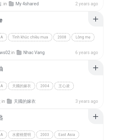
.
in
My 4shared
2 years ago
ẹ
IA
Tình khúc chiều mưa
2008
Lòng mẹ
a
Ngọc Sơn
ows02
in
Nhac Vang
6 years ago
油
IA
天國的嫁衣
2004
王心凌
a
愛情加油
拉
in
天國的嫁衣
3 years ago
匙
IA
水蜜桃聲明
2003
East Asia