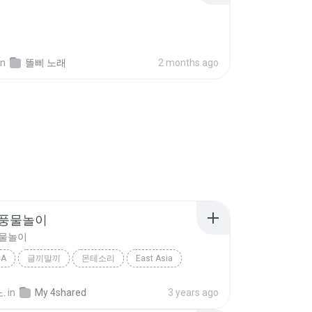
in
똘삐 노래
2 months ago
 풍물놀이
풍물놀이
IA
글끼말끼
몬테소리
East Asia
풍물놀이
.
in
My 4shared
3 years ago