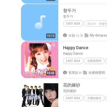
향두가
향두가
EAST ASIA
East Asia
조소녀
향
보람 나.
in
My 4share
10:13
Happy Dance
Happy Dance
EAST ASIA
水蜜桃聲明
East Asia
朱安禹
安琪拉
in
水蜜桃聲明
03:45
花的嫁紗
花的嫁紗
EAST ASIA
天國的嫁衣
王心凌
East Asia