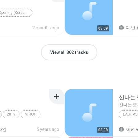
[HQ] 세일러문 Opening (Korean Ver.)
2 months ago
다 빈.
03:59
View all 302 tracks
신나는
신나는 
2019
MIROH
EAST AS
신나는 
파일
5 years ago
새요 노
08:38