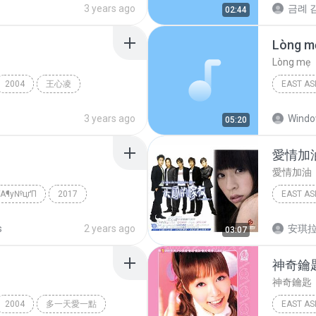
3 years ago
금례 김
02:44
Lòng m
Lòng mẹ
2004
王心凌
EAST AS
East Asi
3 years ago
Wind
05:20
愛情加
愛情加油
 їА¶у№цґП
2017
EAST AS
¹Ú±Ý¼÷
East Asi
s
2 years ago
安琪
03:07
神奇鑰
神奇鑰匙
2004
多一天愛一點
EAST AS