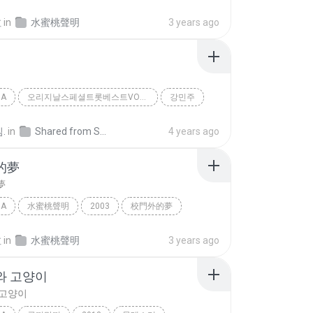
朱安禹
拉
in
水蜜桃聲明
3 years ago
IA
오리지날스페셜트롯베스트VOL.3
강민주
a
회룡포
.
in
Shared from SM-A426N
4 years ago
的夢
夢
IA
水蜜桃聲明
2003
校門外的夢
a
朱安禹
拉
in
水蜜桃聲明
3 years ago
와 고양이
 고양이