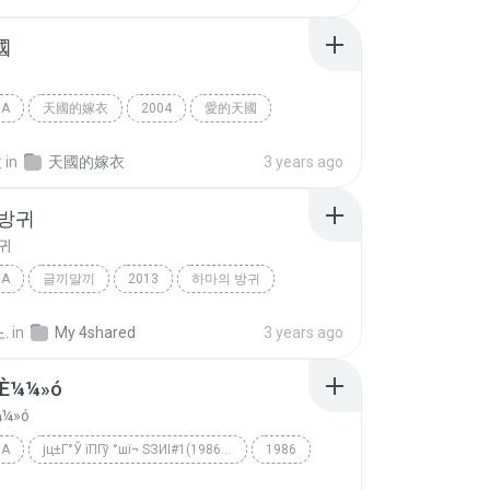
國
IA
天國的嫁衣
2004
愛的天國
East Asia
拉
in
天國的嫁衣
3 years ago
 방귀
귀
IA
글끼말끼
2013
하마의 방귀
East Asia
.
in
My 4shared
3 years ago
¾îÈ­¼¼»ó
­¼¼»ó
IA
јц±Г°Ў їПГў °шї¬ ЅЗИІ#1(1986ів АеГжµї ±№ёі ±ШАе)
1986
East Asia
[´Ü°¡] ¾îÈ­¼¼»ó