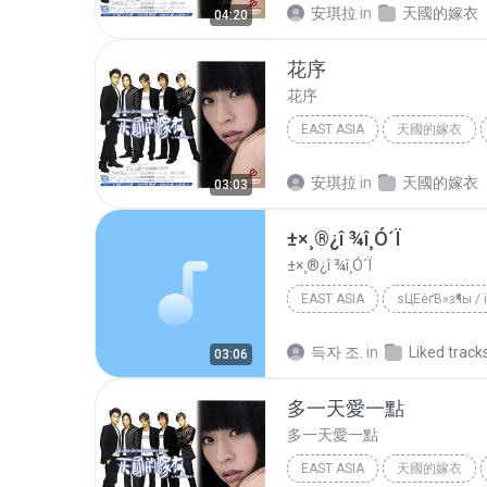
安琪拉
in
天國的嫁衣
04:20
花序
花序
EAST ASIA
天國的嫁衣
East Asia
花序
安琪拉
in
天國的嫁衣
03:03
±×¸®¿î ¾î¸Ó´Ï
±×¸®¿î ¾î¸Ó´Ï
EAST ASIA
ѕЦЕёґВ»з¶ы /
±×¸®¿î ¾î¸Ó´Ï
East Asia
득자 조.
in
Liked track
03:06
多一天愛一點
多一天愛一點
EAST ASIA
天國的嫁衣