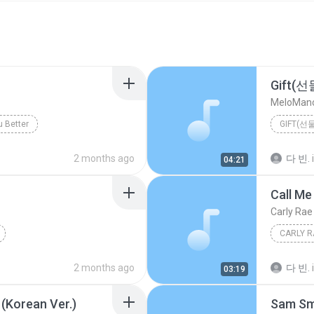
Gift(선
MeloMa
u Better
GIFT(선물
2 months ago
다 빈.
04:21
Call M
Carly Rae
CARLY R
2 months ago
다 빈.
03:19
Korean Ver.)