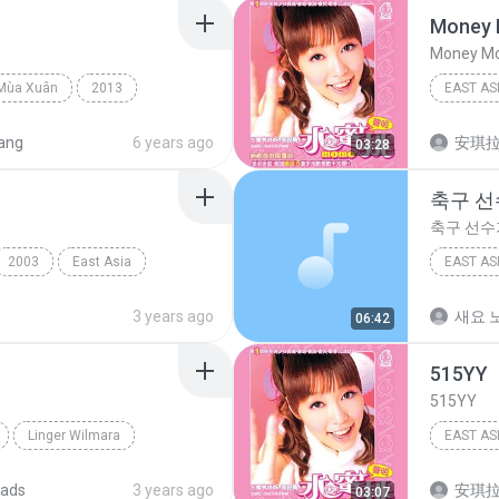
Money 
Money M
 Mùa Xuân
2013
EAST AS
 Asia
Đan Nguyên
Money M
ang
6 years ago
安琪
03:28
축구 선
축구 선수
2003
East Asia
EAST AS
East Asi
3 years ago
새요 노
06:42
515YY
515YY
Linger Wilmara
EAST AS
East Asi
ads
3 years ago
安琪
03:07