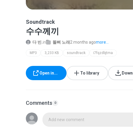
Soundtrack
수수께끼
다 빈.
in
똘삐 노래
2 months ago
more...
MP3
3,233 KB
soundtrack
i7fqzdbjtma
Open in...
To library
Down
Comments
0
Add new comment