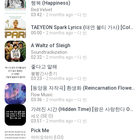
행복 (Happiness)
Red Velvet
03:42
2 months ago
다 빈.
TAEYEON Spark Lyrics (태연 불티 가사) [Color Coded Lyrics-Han-Rom-Eng].mp3
00:00
2 months ago
다 빈.
A Waltz of Sleigh
Soundtrackization
02:32
2 months ago
다 빈.
좋다고 말해
볼빨간사춘기
03:23
2 months ago
다 빈.
[동양풍 자작곡] 환생화 (Reincarnation Flower) /몽환, 사극분위기 음악
Flow Music
03:36
2 months ago
다 빈.
가려진 시간 (Hidden Time) [왕은 사랑한다 OST] 가사
세오 (SE O)
03:51
2 months ago
다 빈.
Pick Me
아이오아이 (I.O.I)