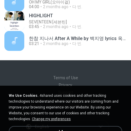
OH MY GIRL(오마이걸)
04:00
2 months ago
다 빈.
HIGHLIGHT
SEVENTEEN [세븐틴]
03:45
2 months ago
다 빈.
한참 지나서 After A While by 백지영 lyrics 옥탑방 왕세자 Rooftop Prince OST .m4a
03:21
2 months ago
다 빈.
Terms of Use
Privacy
Support
We Use Cookies.
4shared uses cookies and other tracking
Do not sell my personal information
technologies to understand where our visitors are coming from and
Do not share my personal information
improve your browsing experience on our Website. By using our
Website, you consent to our use of cookies and other tracking
technologies.
Change my preferences
English