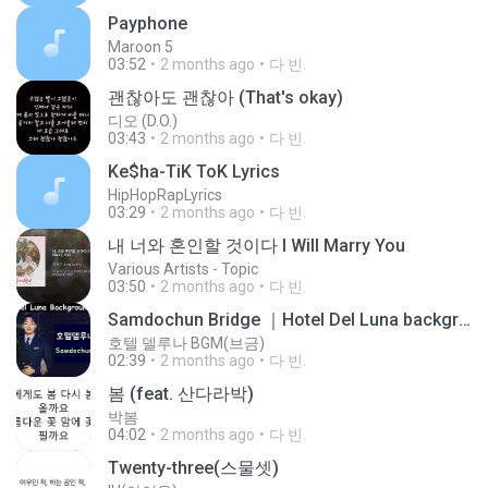
Payphone
Maroon 5
03:52
2 months ago
다 빈.
괜찮아도 괜찮아 (That's okay)
디오 (D.O.)
03:43
2 months ago
다 빈.
Ke$ha-TiK ToK Lyrics
HipHopRapLyrics
03:29
2 months ago
다 빈.
내 너와 혼인할 것이다 I Will Marry You
Various Artists - Topic
03:50
2 months ago
다 빈.
Samdochun Bridge ｜Hotel Del Luna background music, Various Artist ost
호텔 델루나 BGM(브금)
02:39
2 months ago
다 빈.
봄 (feat. 산다라박)
박봄
04:02
2 months ago
다 빈.
Twenty-three(스물셋)