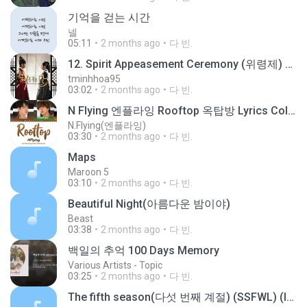
기억을 걷는 시간
넬
05:11
2 months ago
다 빈.
12. Spirit Appeasement Ceremony (위령제) OST The Moon Embraces the Sun
tminhhoa95
03:02
2 months ago
다 빈.
N Flying 엔플라잉 Rooftop 옥탑방 Lyrics Color Coded Han Rom Eng
N.Flying(엔플라잉)
03:30
2 months ago
다 빈.
Maps
Maroon 5
03:10
2 months ago
다 빈.
Beautiful Night(아름다운 밤이야)
Beast
03:38
2 months ago
다 빈.
백일의 추억 100 Days Memory
Various Artists - Topic
03:25
2 months ago
다 빈.
The fifth season(다섯 번째 계절) (SSFWL) (Inst.)