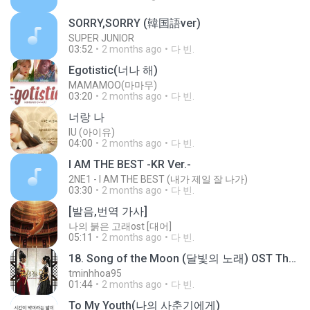
SORRY,SORRY (韓国語ver)
SUPER JUNIOR
03:52
2 months ago
다 빈.
Egotistic(너나 해)
MAMAMOO(마마무)
03:20
2 months ago
다 빈.
너랑 나
IU (아이유)
04:00
2 months ago
다 빈.
I AM THE BEST -KR Ver.-
2NE1 - I AM THE BEST (내가 제일 잘 나가)
03:30
2 months ago
다 빈.
[발음,번역 가사]
나의 붉은 고래ost [대어]
05:11
2 months ago
다 빈.
18. Song of the Moon (달빛의 노래) OST The Moon Embraces The Sun
tminhhoa95
01:44
2 months ago
다 빈.
To My Youth(나의 사춘기에게)