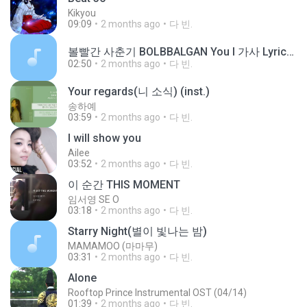
Kikyou
09:09
2 months ago
다 빈.
볼빨간 사춘기 BOLBBALGAN You I 가사 Lyrics.m4a
02:50
2 months ago
다 빈.
Your regards(니 소식) (inst.)
송하예
03:59
2 months ago
다 빈.
I will show you
Ailee
03:52
2 months ago
다 빈.
이 순간 THIS MOMENT
임서영 SE O
03:18
2 months ago
다 빈.
Starry Night(별이 빛나는 밤)
MAMAMOO (마마무)
03:31
2 months ago
다 빈.
Alone
Rooftop Prince Instrumental OST (04/14)
01:39
2 months ago
다 빈.