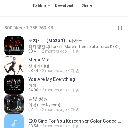
To library
Download
Share
300 files • 1,788,763 KB
모차르트(Mozart) | 피아노
터키 행진곡(Turkish March - Rondo alla Turca K331)
03:41
2 months ago
다 빈.
Mega Mix
철이와 미애
03:44
2 months ago
다 빈.
You Are My Everything
거미
04:00
2 months ago
다 빈.
달빛 정원
이념 (Lee Nyeom)
02:41
2 months ago
다 빈.
EXO Sing For You Korean ver Color Coded Han Rom Eng Lyrics by Yankat.m4a
03:54
2 months ago
다 빈.