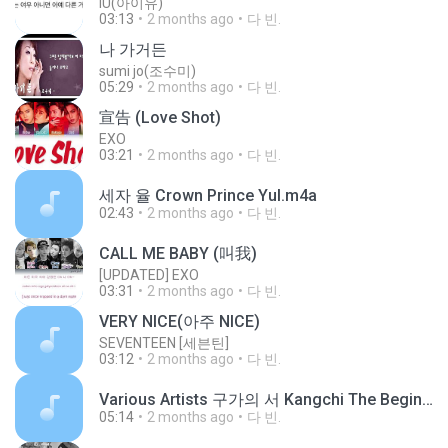
IU(아이유)
03:13
2 months ago
다 빈.
나 가거든
sumi jo(조수미)
05:29
2 months ago
다 빈.
宣告 (Love Shot)
EXO
03:21
2 months ago
다 빈.
세자 율 Crown Prince Yul.m4a
02:43
2 months ago
다 빈.
CALL ME BABY (叫我)
[UPDATED] EXO
03:31
2 months ago
다 빈.
VERY NICE(아주 NICE)
SEVENTEEN [세븐틴]
03:12
2 months ago
다 빈.
Various Artists 구가의 서 Kangchi The Beginning Gu Family Book OST .m4a
05:14
2 months ago
다 빈.