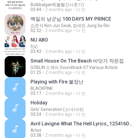
Bolbbalgan4(볼빨간사춘기)
03:44
2 months ago
다 빈.
백일의 낭군님 100 DAYS MY PRINCE
김준석 Kim Jun Seok, 정세린 Jung Se Rin
02:32
2 months ago
다 빈.
NU ABO
f(x)
03:43
2 months ago
다 빈.
Small House On The Beach 바닷가 작은집
GOBLIN 도깨비 Soundtrack 07 Various Artists
01:25
2 months ago
다 빈.
Playing with FIre 불장난
BLACKPINK
03:17
2 months ago
다 빈.
Holiday
Girls' Generation (소녀시대)
03:24
2 months ago
다 빈.
Avril Lavigne What The Hell Lyrics_125416071
Artist
03:38
2 months ago
다 빈.