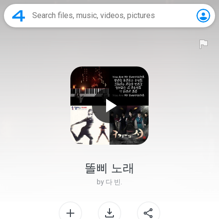
똘삐 노래
by
다 빈.