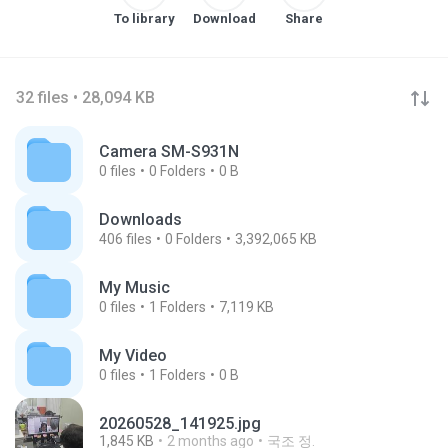
To library
Download
Share
32 files • 28,094 KB
Camera SM-S931N
0
files
0
Folders
0 B
Downloads
406
files
0
Folders
3,392,065 KB
My Music
0
files
1
Folders
7,119 KB
My Video
0
files
1
Folders
0 B
20260528_141925.jpg
1,845 KB
2 months ago
국조 정.