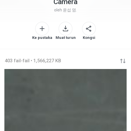
Camera
oleh
윤섭 염.
Ke pustaka
Muat turun
Kongsi
403 fail-fail • 1,566,227 KB