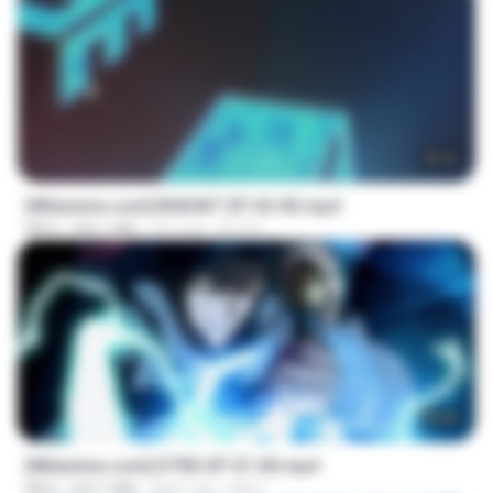
25:22
[Witanime.com] BSKHKT EP 02 HD.mp4
MP4
406.1 MB
4天之前
BLITR
23:04
[Witanime.com] DTRD EP 01 HD.mp4
MP4
262.7 MB
28天之前
DRTY