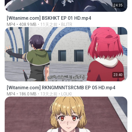
24:35
[Witanime.com] BSKHKT EP 01 HD.mp4
MP4
408.9 MB
11天之前
BLITR
23:40
[Witanime.com] RKNGMNNTSRCMB EP 05 HD.mp4
MP4
186.0 MB
13天之前
LOLKI