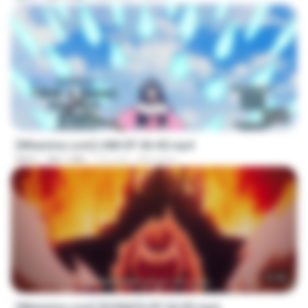
23:50
[Witanime.com] LNM EP 06 HD.mp4
MP4
180.1 MB
7天之前
MUrabito
23:40
[Witanime.com] SDONATA EP 04 HD.mp4