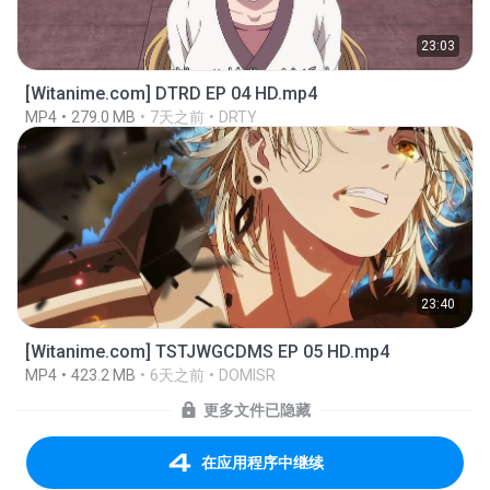
23:03
[Witanime.com] DTRD EP 04 HD.mp4
MP4
279.0 MB
7天之前
DRTY
23:40
[Witanime.com] TSTJWGCDMS EP 05 HD.mp4
MP4
423.2 MB
6天之前
DOMISR
更多文件已隐藏
在应用程序中继续