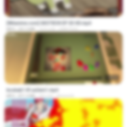
23:50
[Witanime.com] GKSTIEOII EP 03 HD.mp4
MP4
321.5 MB
16天之前
GAIKTSOS
1:37:31
bosbab1 tfl za3em1.mp4
MP4
871.3 MB
2年之前
Ahmed A.