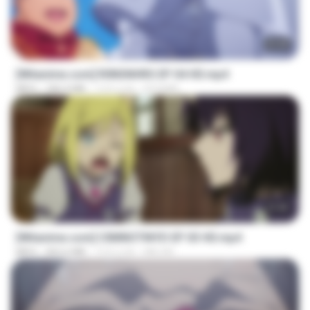
23:40
[Witanime.com] R0NSNHRS EP 04 HD.mp4
MP4
184.4 MB
12天之前
RYUMIN
23:40
[Witanime.com] CIIMNOTINYD EP 03 HD.mp4
MP4
302.6 MB
15天之前
MILOKI