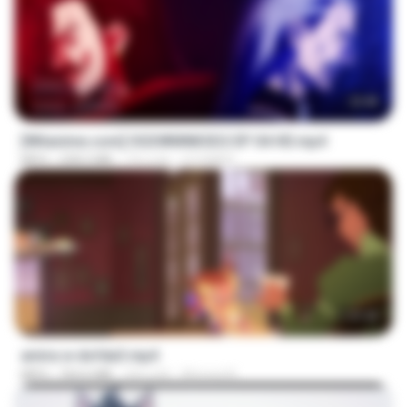
23:40
[Witanime.com] OGSWMNKSD2 EP 04 HD.mp4
MP4
228.5 MB
7天之前
OTOMER
1:37:25
amira w dofda3.mp4
MP4
764.6 MB
2年之前
Ahmed A.