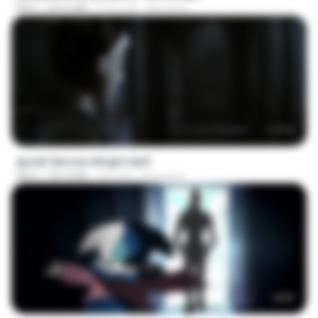
MP4
240.0 MB
21天之前
MUrabito
1:17:11
goset 3arosa mtrgm.mp4
MP4
739.3 MB
2年之前
Ahmed A.
23:57