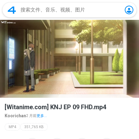
[Witanime.com] KNJ EP 09 FHD.mp4
Koorichan
2 月前
更多...
MP4
351,765 KB