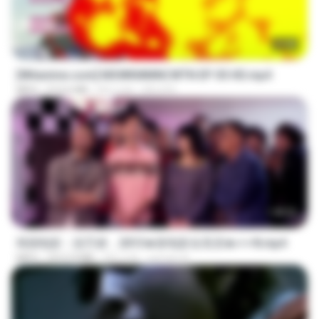
23:40
[Witanime.com] MSWKMMNCWTN EP 05 HD.mp4
MP4
213.6 MB
8天之前
SEIJOS
1:40:52
韩国电影：惩罚者，2013★新电影全高清★✔✔8.mp4
MP4
1012.9 MB
9年之前
ayman A.