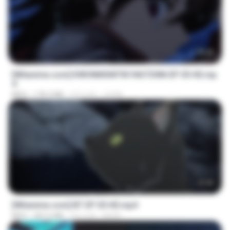
23:40
[Witanime.com] KWONMSNITIK1NGTDNN EP 05 HD.mp
4
MP4
178.3 MB
5天之前
JUVIA
23:45
[Witanime.com] BT EP 05 HD.mp4
MP4
287.6 MB
4天之前
BAXK