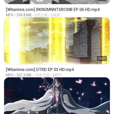
[Witanime.com] RKNGMNNTSRCMB EP 06 HD.mp4
MP4
294.8 MB
6天之前
LOLKI
23:03
[Witanime.com] DTRD EP 03 HD.mp4
MP4
321.3 MB
14天之前
DRTY