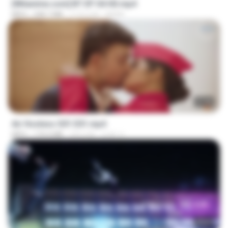
[Witanime.com] BT EP 04 HD.mp4
MP4
248.7 MB
11天之前
BAXK
27:46
Air Hostess S01 E01.mp4
MP4
174.4 MB
3月之前
민호 이.
23:45