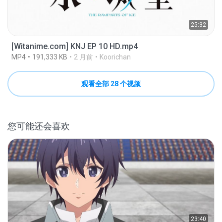
25:32
[Witanime.com] KNJ EP 10 HD.mp4
MP4
191,333 KB
2 月前
Koorichan
观看全部 28 个视频
您可能还会喜欢
23:40