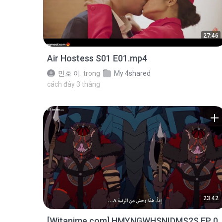
27:46
Air Hostess S01 E01.mp4
민호 이.
trong
My 4shared
cách đây 3 tháng
23:42
[Witanime.com] HMYNGWHSNIDMS2S EP 0