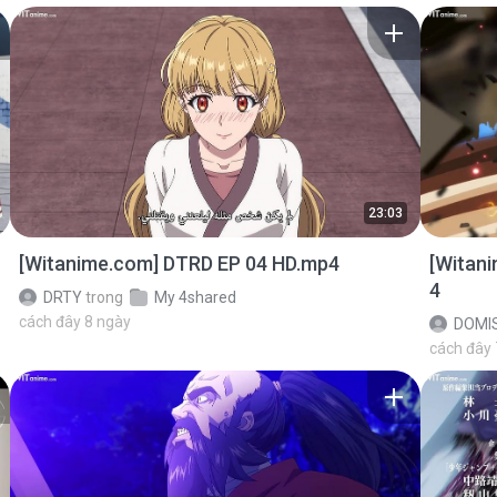
23:03
[Witanime.com] DTRD EP 04 HD.mp4
[Witan
4
DRTY
trong
My 4shared
cách đây 8 ngày
DOMI
cách đây 