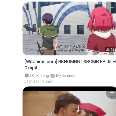
23:40
[Witanime.com] RKNGMNNTSRCMB EP 05 H
D.mp4
LOLKI
trong
My 4shared
cách đây 14 ngày