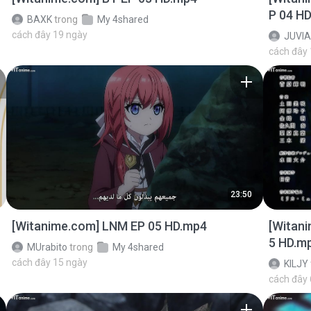
P 04 H
BAXK
trong
My 4shared
cách đây 19 ngày
JUVIA
cách đây
23:50
[Witanime.com] LNM EP 05 HD.mp4
[Witan
5 HD.m
MUrabito
trong
My 4shared
cách đây 15 ngày
KILJY
cách đây 