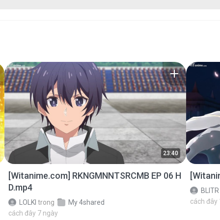
23:40
[Witanime.com] RKNGMNNTSRCMB EP 06 H
[Witan
D.mp4
BLITR
cách đây
LOLKI
trong
My 4shared
cách đây 7 ngày