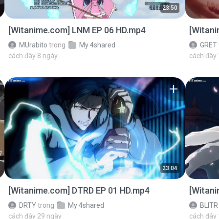
23:50
[Witanime.com] LNM EP 06 HD.mp4
[Witan
MUrabito
trong
My 4shared
GRET
cách đây 8 ngày
cách đây
23:04
[Witanime.com] DTRD EP 01 HD.mp4
[Witan
DRTY
trong
My 4shared
BLITR
cách đây 29 ngày
cách đây