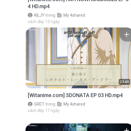
4 HD.mp4
KILJY
trong
My 4shared
cách đây 13 ngày
23:40
[Witanime.com] SDONATA EP 03 HD.mp4
GRET
trong
My 4shared
cách đây 17 ngày