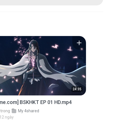
24:35
ime.com] BSKHKT EP 01 HD.mp4
trong
My 4shared
 12 ngày