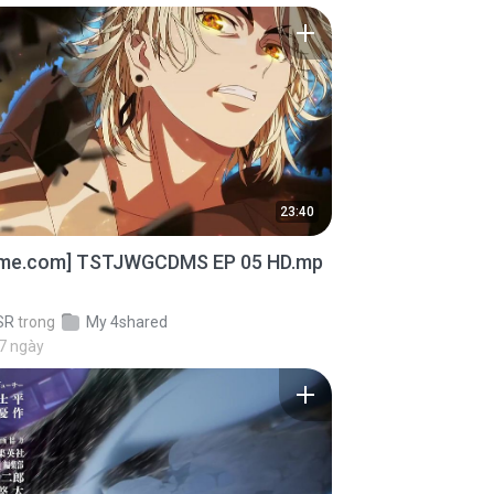
23:40
ime.com] TSTJWGCDMS EP 05 HD.mp
SR
trong
My 4shared
7 ngày