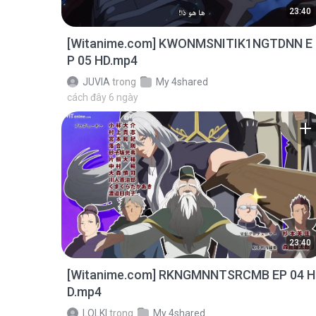
23:40
[Witanime.com] KWONMSNITIK1NGTDNN E
P 05 HD.mp4
JUVIA
trong
My 4shared
cách đây 6 ngày
23:40
[Witanime.com] RKNGMNNTSRCMB EP 04 H
D.mp4
LOLKI
trong
My 4shared