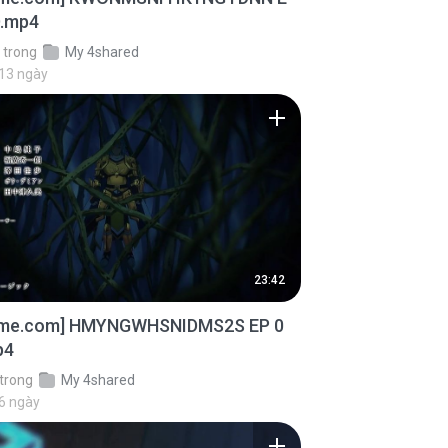
D.mp4
trong
My 4shared
 13 ngày
23:42
ime.com] HMYNGWHSNIDMS2S EP 0
p4
trong
My 4shared
6 ngày