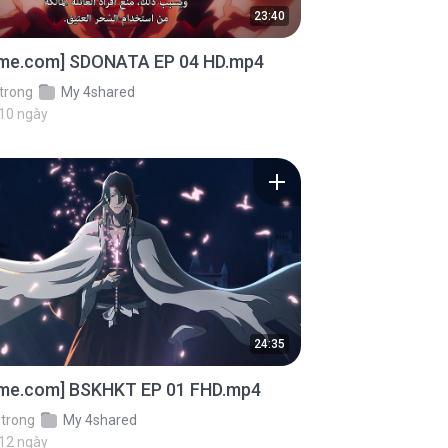
23:40
ime.com] SDONATA EP 04 HD.mp4
trong
My 4shared
 10 ngày
24:35
ime.com] BSKHKT EP 01 FHD.mp4
trong
My 4shared
 12 ngày