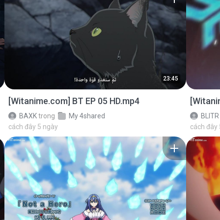
23:45
[Witanime.com] BT EP 05 HD.mp4
[Witan
BAXK
trong
My 4shared
BLITR
cách đây 5 ngày
cách đây 