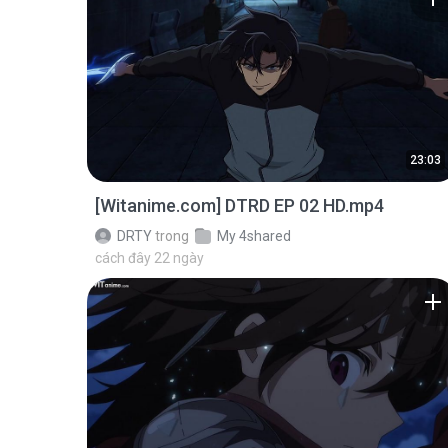
23:03
[Witanime.com] DTRD EP 02 HD.mp4
DRTY
trong
My 4shared
cách đây 22 ngày