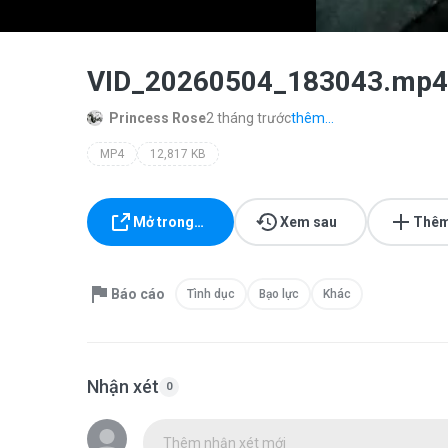
VID_20260504_183043.mp4
Princess Rose
2 tháng trước
thêm...
MP4
12,817 KB
Mở trong…
Xem sau
Thêm
Báo cáo
Tình dục
Bạo lực
Khác
Nhận xét
0
Thêm nhận xét mới