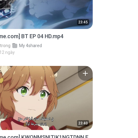
23:45
ime.com] BT EP 04 HD.mp4
trong
My 4shared
 12 ngày
23:40
ime.com] KWONMSNITIK1NGTDNN E