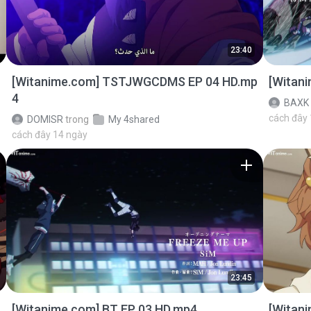
23:40
[Witanime.com] TSTJWGCDMS EP 04 HD.mp
[Witan
4
BAXK
cách đây
DOMISR
trong
My 4shared
cách đây 14 ngày
23:45
[Witanime.com] BT EP 03 HD.mp4
[Witan