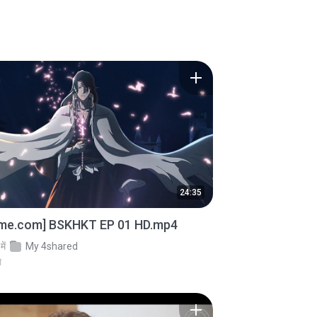
24:35
ime.com] BSKHKT EP 01 HD.mp4
में
My 4shared
े