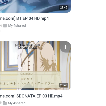
23:45
ime.com] BT EP 04 HD.mp4
में
My 4shared
े
23:40
ime.com] SDONATA EP 03 HD.mp4
में
My 4shared