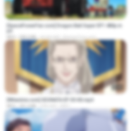
23:24
[SpacePowerFan.com] Dragon Ball Super EP1 480p.m
p4
MP4
208.3 MB
एक साल पहले
AnimezToon.com
23:40
[Witanime.com] SDONATA EP 05 HD.mp4
MP4
181.2 MB
4 दिन पहले
GRET