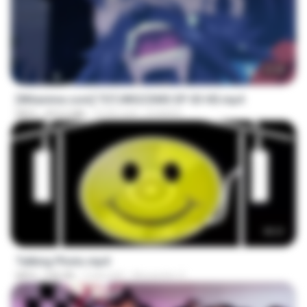
23:40
[Witanime.com] TSTJWGCDMS EP 03 HD.mp4
MP4
453.6 MB
22 दिन पहले
DOMISR
00:21
Talking Photo.mp4
MP4
546 KB
2 साल पहले
Alexandre V.