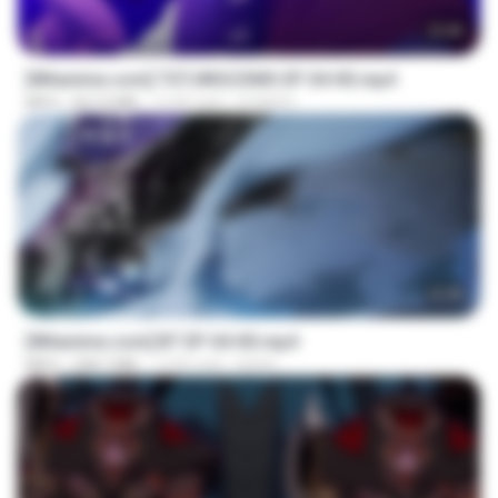
23:40
[Witanime.com] TSTJWGCDMS EP 04 HD.mp4
MP4
567.0 MB
15 दिन पहले
DOMISR
23:45
[Witanime.com] BT EP 04 HD.mp4
MP4
248.7 MB
13 दिन पहले
BAXK