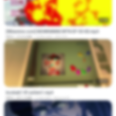
23:40
[Witanime.com] MSWKMMNCWTN EP 05 HD.mp4
MP4
213.6 MB
10 दिन पहले
SEIJOS
1:37:31
bosbab1 tfl za3em1.mp4
MP4
871.3 MB
2 साल पहले
Ahmed A.