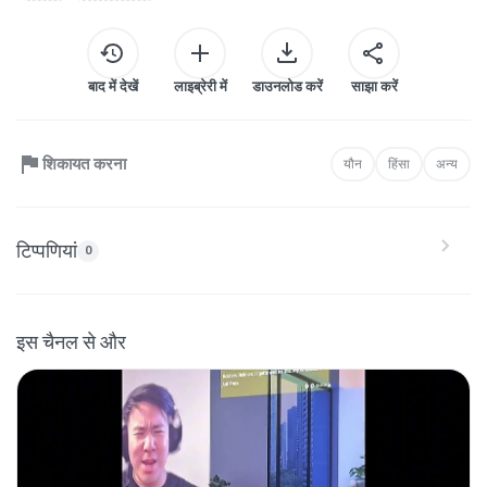
बाद में देखें
लाइब्रेरी में
डाउनलोड करें
साझा करें
शिकायत करना
यौन
हिंसा
अन्य
टिप्पणियां
0
इस चैनल से और