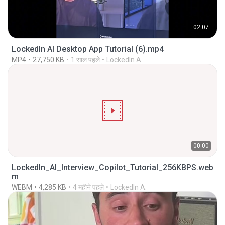
02:07
LockedIn AI Desktop App Tutorial (6).mp4
MP4
27,750 KB
1 साल पहले
LockedIn A.
00:00
LockedIn_AI_Interview_Copilot_Tutorial_256KBPS.web
m
WEBM
4,285 KB
4 महीने पहले
LockedIn A.