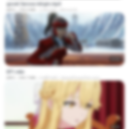
goset 3arosa mtrgm.mp4
MP4
739.3 MB
2 साल पहले
Ahmed A.
23:55
EP1.mkv
MKV
390.7 MB
4 महीने पहले
SpacePowerFan.com
23:39