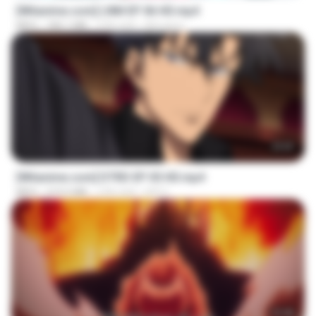
[Witanime.com] LNM EP 06 HD.mp4
MP4
180.1 MB
9 दिन पहले
MUrabito
23:03
[Witanime.com] DTRD EP 05 HD.mp4
MP4
219.5 MB
2 दिन पहले
DRTY
23:40