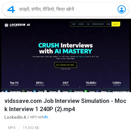
vidssave.com Job Interview Simulation - Moc
k Interview 1 240P (2).mp4
LockedIn A.
2 महीने पहले
और...
MP4
19,502 KB