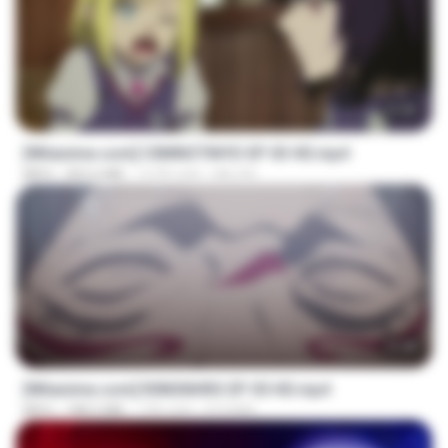
23:40
[Witanime.com] CIIMNOTINYD EP 03 HD.mp4
MP4
302.6 MB
16 दिन पहले
MILOKI
23:40
[Witanime.com] R0NSNHRS EP 05 HD.mp4
MP4
188.5 MB
7 दिन पहले
RYUMIN