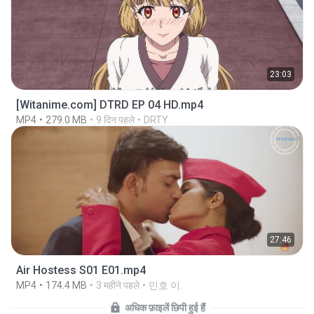
23:03
[Witanime.com] DTRD EP 04 HD.mp4
MP4
279.0 MB
9 दिन पहले
DRTY
27:46
Air Hostess S01 E01.mp4
MP4
174.4 MB
3 महीने पहले
민호 이.
अधिक फ़ाइलें छिपी हुई हैं