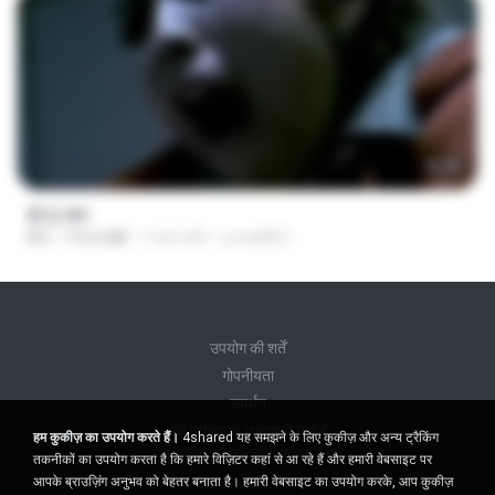
56:48
꽃섬.avi
AVI
775.6 MB
9 साल पहले
yena8822
उपयोग की शर्तें
गोपनीयता
समर्थन
मेरी व्यक्तिगत जानकारी न बेचें
हम कुकीज़ का उपयोग करते हैं।
4shared यह समझने के लिए कुकीज़ और अन्य ट्रैकिंग
मेरी व्यक्तिगत जानकारी साझा न करें
तकनीकों का उपयोग करता है कि हमारे विज़िटर कहां से आ रहे हैं और हमारी वेबसाइट पर
आपके ब्राउज़िंग अनुभव को बेहतर बनाता है। हमारी वेबसाइट का उपयोग करके, आप कुकीज़