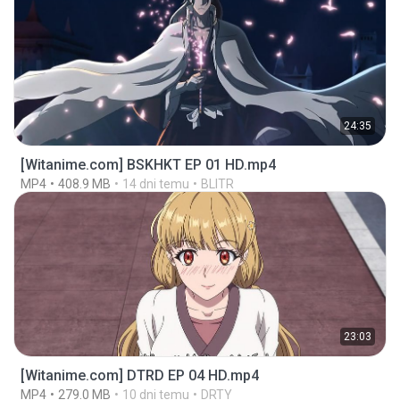
24:35
[Witanime.com] BSKHKT EP 01 HD.mp4
MP4
408.9 MB
14 dni temu
BLITR
23:03
[Witanime.com] DTRD EP 04 HD.mp4
MP4
279.0 MB
10 dni temu
DRTY