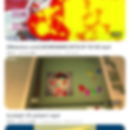
23:40
[Witanime.com] MSWKMMNCWTN EP 05 HD.mp4
MP4
213.6 MB
11 dni temu
SEIJOS
1:37:31
bosbab1 tfl za3em1.mp4
MP4
871.3 MB
2 lata temu
Ahmed A.