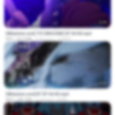
23:40
[Witanime.com] TSTJWGCDMS EP 04 HD.mp4
MP4
567.0 MB
16 dni temu
DOMISR
23:45
[Witanime.com] BT EP 04 HD.mp4
MP4
248.7 MB
14 dni temu
BAXK