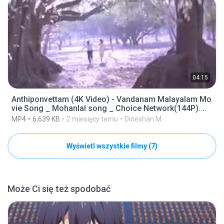
04:15
Anthiponvettam (4K Video) - Vandanam Malayalam Mo
vie Song _ Mohanlal song _ Choice Network(144P).mp
4
MP4
6,639 KB
2 miesięcy temu
Dineshan M.
Wyświetl wszystkie filmy (7)
Może Ci się też spodobać