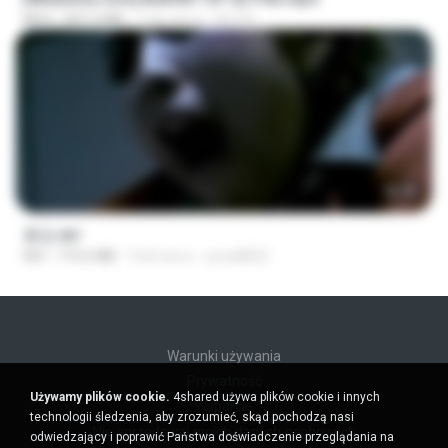
MP4
847.2 MB
7 dni temu
BLITR
56:48
꽃섬.avi
AVI
775.6 MB
9 lat temu
yena8822
Warunki używania
Prywatność
Używamy plików cookie.
4shared używa plików cookie i innych
Wsparcie
technologii śledzenia, aby zrozumieć, skąd pochodzą nasi
Nie sprzedawaj moich danych osobowych
odwiedzający i poprawić Państwa doświadczenie przeglądania na