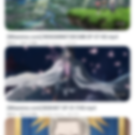
23:40
[Witanime.com] RKNGMNNTSRCMB EP 07 HD.mp4
MP4
183.7 MB
2 dni temu
LOLKI
24:35
[Witanime.com] BSKHKT EP 01 FHD.mp4
MP4
853.0 MB
14 dni temu
BLITR