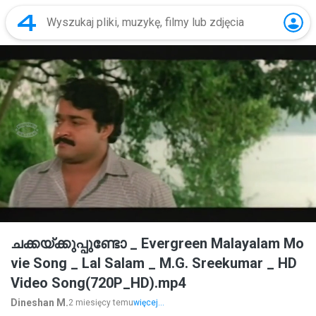
ചക്കയ്ക്കുപ്പുണ്ടോ _ Evergreen Malayalam Mo
vie Song _ Lal Salam _ M.G. Sreekumar _ HD
Video Song(720P_HD).mp4
Dineshan M.
2 miesięcy temu
więcej...