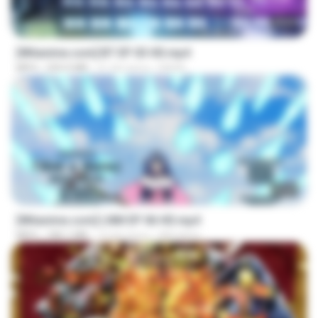
23:45
[Witanime.com] BT EP 03 HD.mp4
MP4
250.0 MB
21 dni temu
BAXK
23:50
[Witanime.com] LNM EP 06 HD.mp4
MP4
180.1 MB
10 dni temu
MUrabito