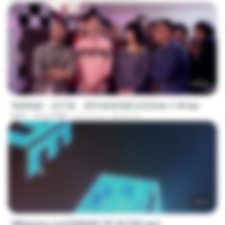
1:40:52
韩国电影：惩罚者，2013★新电影全高清★✔✔8.mp4
MP4
1012.9 MB
9 lat temu
ayman A.
25:22
[Witanime.com] BSKHKT EP 02 FHD.mp4