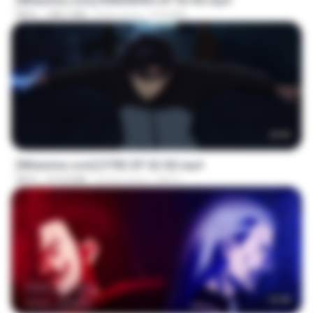
[Witanime.com] R0NSNHRS EP 05 HD.mp4
MP4
188.5 MB
8 dni temu
RYUMIN
23:03
[Witanime.com] DTRD EP 02 HD.mp4
MP4
319.8 MB
24 dni temu
DRTY
23:40