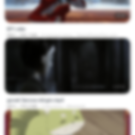
23:55
EP1.mkv
MKV
390.7 MB
4 miesiące temu
SpacePowerFan.com
1:17:11
goset 3arosa mtrgm.mp4
MP4
739.3 MB
2 lata temu
Ahmed A.