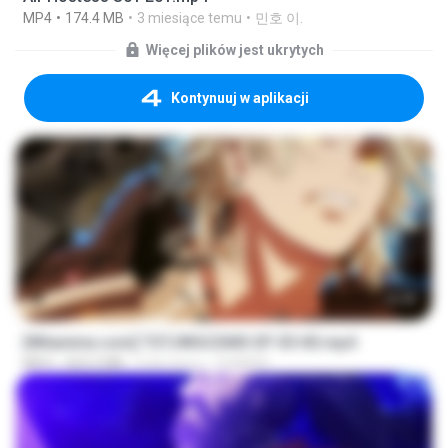
MP4
174.4 MB
3 miesiące temu
민호 이.
Więcej plików jest ukrytych
Kontynuuj w aplikacji
23:40
[Witanime.com] TSTJWGCDMS EP 05 HD.mp4
MP4
423.2 MB
9 dni temu
DOMISR