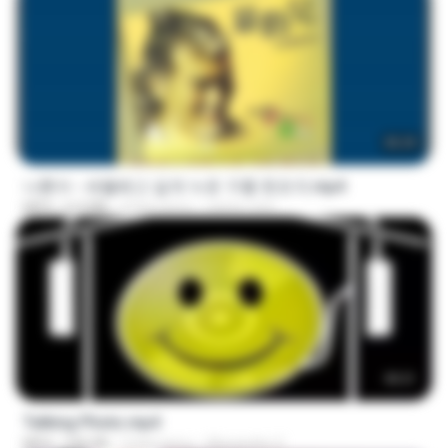
05:29
나훈아 - 세월베고 길게 누운 구름 한조각.mp4
MP4
6.0 MB
3 lata temu
castor-trot
00:21
Talking Photo.mp4
MP4
546 KB
2 lata temu
Alexandre V.