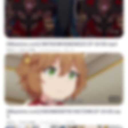
23:42
[Witanime.com] HMYNGWHSNIDMS2S EP 04 HD.mp4
MP4
235.5 MB
14 dni temu
KILJY
23:40
[Witanime.com] KWONMSNITIK1NGTDNN EP 04 HD.mp
4
MP4
192.0 MB
15 dni temu
JUVIA