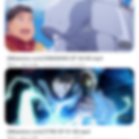
23:40
[Witanime.com] R0NSNHRS EP 04 HD.mp4
MP4
184.4 MB
15 dni temu
RYUMIN
23:04
[Witanime.com] DTRD EP 01 HD.mp4
MP4
262.7 MB
miesiąc temu
DRTY