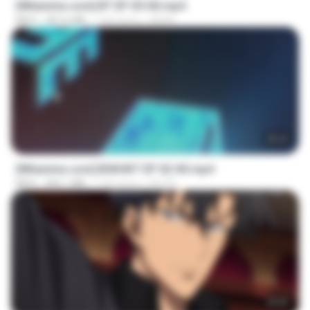
[Witanime.com] BT EP 05 HD.mp4
MP4
287.6 MB
7 dni temu
BAXK
25:22
[Witanime.com] BSKHKT EP 02 HD.mp4
MP4
406.1 MB
7 dni temu
BLITR
23:03