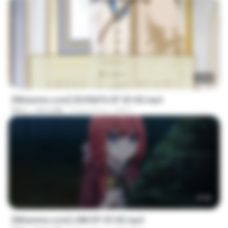
23:40
[Witanime.com] SDONATA EP 03 HD.mp4
MP4
140.6 MB
19 dni temu
GRET
23:50
[Witanime.com] LNM EP 05 HD.mp4