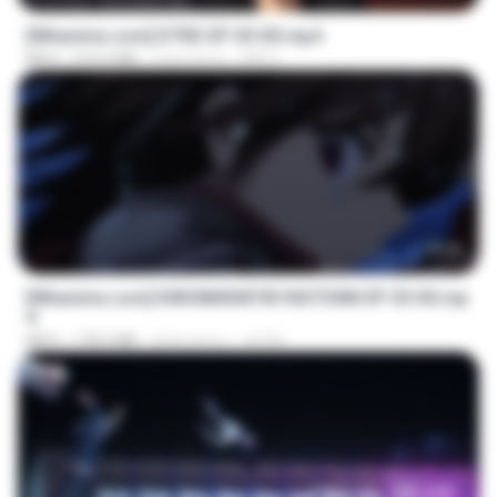
[Witanime.com] DTRD EP 05 HD.mp4
MP4
219.5 MB
3 dni temu
DRTY
23:40
[Witanime.com] KWONMSNITIK1NGTDNN EP 05 HD.mp
4
MP4
178.3 MB
8 dni temu
JUVIA