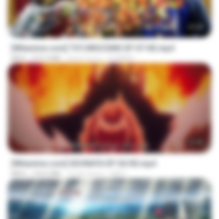
23:40
[Witanime.com] TSTJWGCDMS EP 07 HD.mp4
MP4
472.5 MB
dzień temu
DOMISR
23:40
[Witanime.com] SDONATA EP 04 HD.mp4
MP4
154.5 MB
12 dni temu
GRET