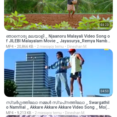
03:23
ഞാനൊരു മലയാളി _ Njaanoru Malayali Video Song o
f JILEBI Malayalam Movie _ Jayasurya_Remya Nambe
esan(720P_HD).mp4
MP4
20,866 KB
2 miesięcy temu
Dineshan M.
04:53
സ്വർഗ്ഗത്തിലോ നമ്മൾ സ്വപ്‌നത്തിലോ _ Swargathil
o Nammal _ Akkare Akkare Akkare Video Song _ Mo(1.
mp4
MP4
9,213 KB
2 miesięcy temu
Dineshan M.