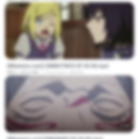
23:40
[Witanime.com] CIIMNOTINYD EP 03 HD.mp4
MP4
302.6 MB
17 dni temu
MILOKI
23:40