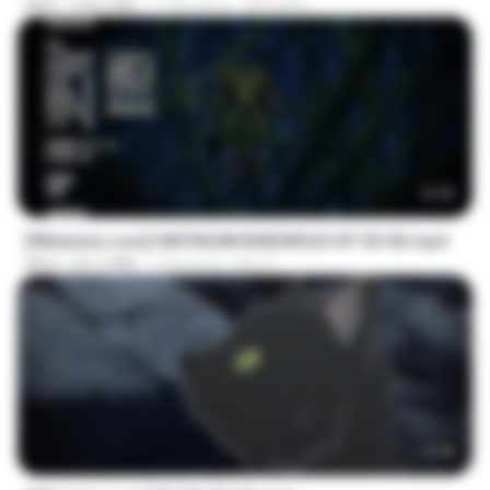
MP4
218.6 MB
17 dni temu
MUrabito
23:42
[Witanime.com] HMYNGWHSNIDMS2S EP 05 HD.mp4
MP4
251.4 MB
7 dni temu
KILJY
23:45