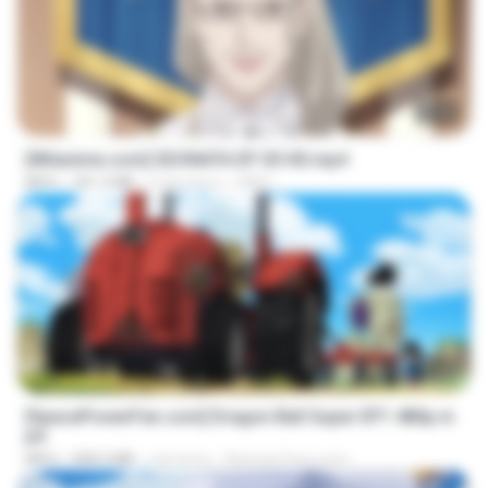
23:40
[Witanime.com] SDONATA EP 05 HD.mp4
MP4
181.2 MB
5 dni temu
GRET
23:24
[SpacePowerFan.com] Dragon Ball Super EP1 480p.m
p4
MP4
208.3 MB
rok temu
AnimezToon.com