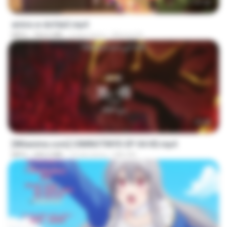
1:37:25
amira w dofda3.mp4
MP4
764.6 MB
2 lata temu
Ahmed A.
23:40
[Witanime.com] CIIMNOTINYD EP 04 HD.mp4
MP4
240.5 MB
10 dni temu
MILOKI