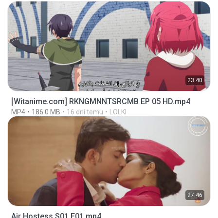
23:40
[Witanime.com] RKNGMNNTSRCMB EP 05 HD.mp4
MP4
186.0 MB
16 dni temu
LOLKI
27:46
Air Hostess S01 E01.mp4