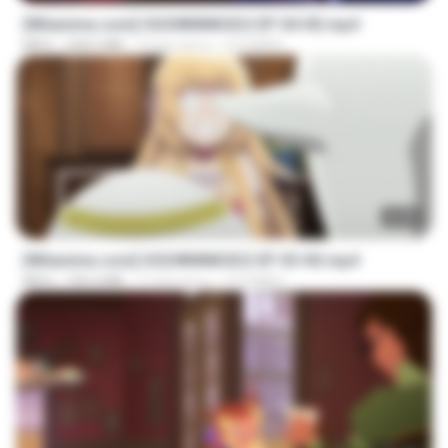
[Witanime.com] OGSWMNKSD2 EP 04 HD.mp4
MP4
228.5 MB
10 dni temu
OTOMER
23:40
[Witanime.com] OGSWMNKSD2 EP 03 HD.mp4
MP4
190.4 MB
17 dni temu
OTOMER