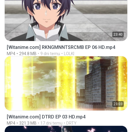
23:40
[Witanime.com] RKNGMNNTSRCMB EP 06 HD.mp4
MP4
294.8 MB
9 dni temu
LOLKI
23:03
[Witanime.com] DTRD EP 03 HD.mp4
MP4
321.3 MB
17 dni temu
DRTY