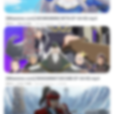
25:10
[Witanime.com] MSWKMMNCWTN EP 04 HD.mp4
MP4
186.8 MB
18 dni temu
SEIJOS
23:40
[Witanime.com] RKNGMNNTSRCMB EP 04 HD.mp4
MP4
218.7 MB
23 dni temu
LOLKI