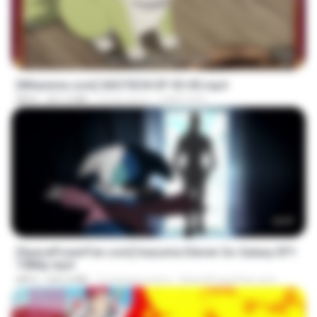
23:50
[Witanime.com] GKSTIEOII EP 03 HD.mp4
MP4
321.5 MB
19 dni temu
GAIKTSOS
23:57
[SpacePowerFan.com] Inazuma Eleven Go Galaxy EP1
1080p.mp4
MP4
526.4 MB
2 miesiące temu
SpacePowerFan.com