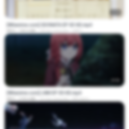
23:40
[Witanime.com] SDONATA EP 03 HD.mp4
MP4
140.6 MB
18 hari yang lalu
GRET
23:50
[Witanime.com] LNM EP 05 HD.mp4
MP4
218.6 MB
16 hari yang lalu
MUrabito