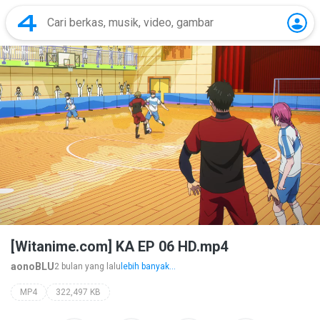
[Witanime.com] KA EP 06 HD.mp4
aonoBLU
2 bulan yang lalu
lebih banyak...
MP4
322,497 KB