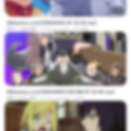
23:40
[Witanime.com] R0NSNHRS EP 04 HD.mp4
MP4
184.4 MB
14 hari yang lalu
RYUMIN
23:40
[Witanime.com] RKNGMNNTSRCMB EP 04 HD.mp4
MP4
218.7 MB
22 hari yang lalu
LOLKI