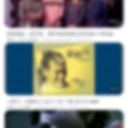
1:40:52
韩国电影：惩罚者，2013★新电影全高清★✔✔8.mp4
MP4
1012.9 MB
9 tahun yang lalu
ayman A.
05:29
나훈아 - 세월베고 길게 누운 구름 한조각.mp4
MP4
6.0 MB
3 tahun yang lalu
castor-trot