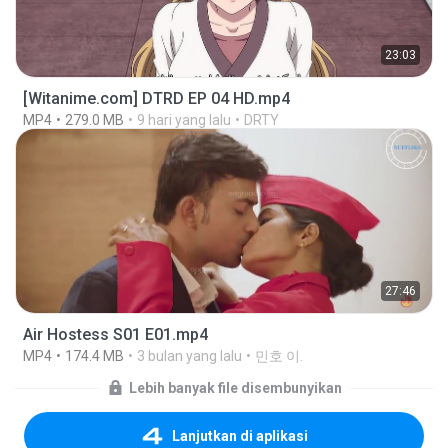
23:03
[Witanime.com] DTRD EP 04 HD.mp4
MP4
279.0 MB
9 hari yang lalu
DRTY
27:46
Air Hostess S01 E01.mp4
MP4
174.4 MB
3 bulan yang lalu
민호 이.
Lebih banyak file disembunyikan
Lanjutkan di aplikasi