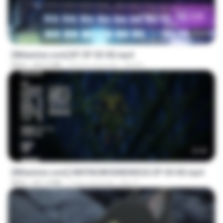
23:45
[Witanime.com] BT EP 03 HD.mp4
MP4
250.0 MB
20 hari yang lalu
BAXK
23:42
[Witanime.com] HMYNGWHSNIDMS2S EP 05 HD.mp4
MP4
251.4 MB
7 hari yang lalu
KILJY