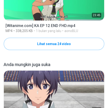
23:45
[Witanime.com] KA EP 12 END FHD.mp4
MP4
338,205 KB
1 bulan yang lalu
aonoBLU
Lihat semua 24 video
Anda mungkin juga suka