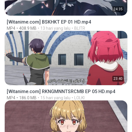
24:35
[Witanime.com] BSKHKT EP 01 HD.mp4
MP4
408.9 MB
13 hari yang lalu
BLITR
23:40
[Witanime.com] RKNGMNNTSRCMB EP 05 HD.mp4
MP4
186.0 MB
15 hari yang lalu
LOLKI