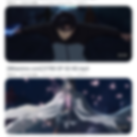
MP4
154.5 MB
11 hari yang lalu
GRET
23:03
[Witanime.com] DTRD EP 02 HD.mp4
MP4
319.8 MB
23 hari yang lalu
DRTY
24:35