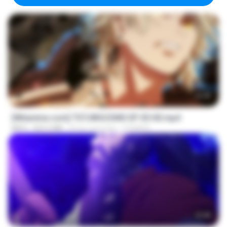
23:40
[Witanime.com] TSTJWGCDMS EP 05 HD.mp4
MP4
423.2 MB
8 hari yang lalu
DOMISR
23:40