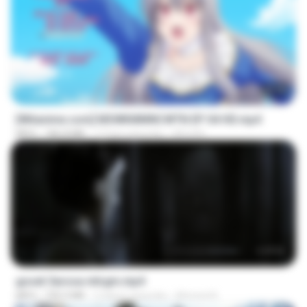
25:10
[Witanime.com] MSWKMMNCWTN EP 04 HD.mp4
MP4
186.8 MB
17 hari yang lalu
SEIJOS
1:17:11
goset 3arosa mtrgm.mp4
MP4
739.3 MB
2 tahun yang lalu
Ahmed A.