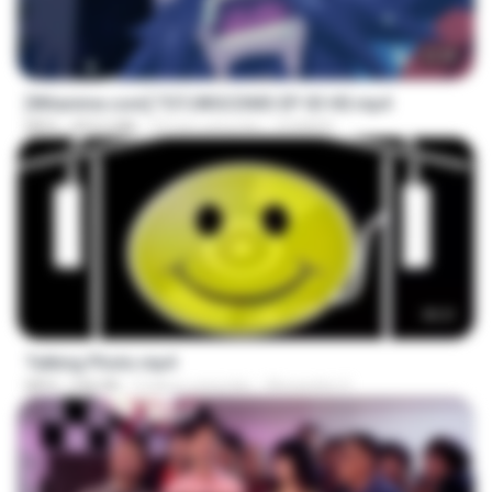
23:40
[Witanime.com] TSTJWGCDMS EP 03 HD.mp4
MP4
453.6 MB
22 hari yang lalu
DOMISR
00:21
Talking Photo.mp4
MP4
546 KB
2 tahun yang lalu
Alexandre V.