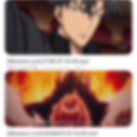
23:03
[Witanime.com] DTRD EP 05 HD.mp4
MP4
219.5 MB
2 hari yang lalu
DRTY
23:40
[Witanime.com] SDONATA EP 04 HD.mp4