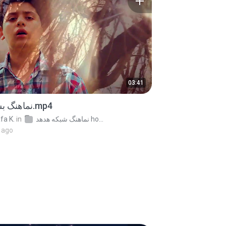
03:41
نماهنگ بسمه الله.mp4
fa K.
in
نماهنگ شبکه هدهد hodhodfarsi.ir
 ago