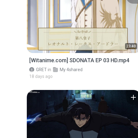
23:40
[Witanime.com] SDONATA EP 03 HD.mp4
GRET
in
My 4shared
18 days ago