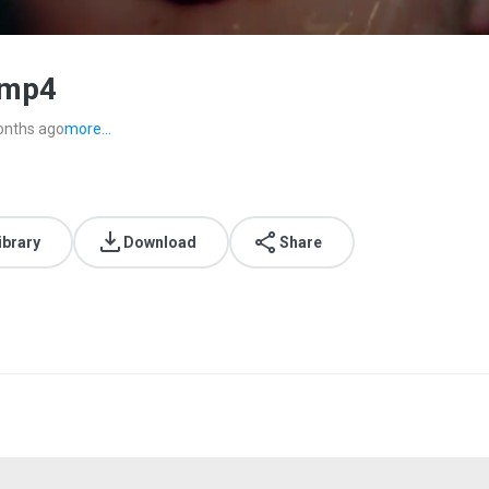
نماهنگ شبکه هدهد - جاد.mp4
onths ago
more...
ibrary
Download
Share