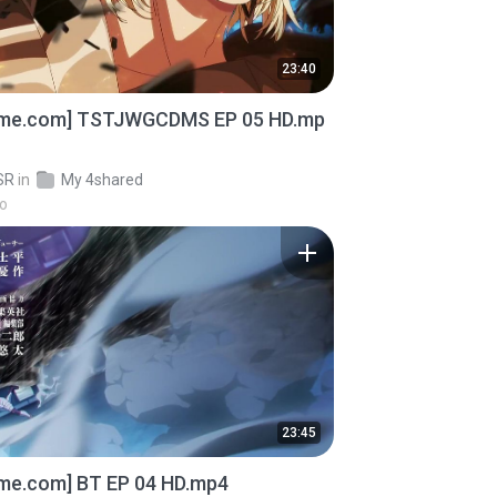
23:40
ime.com] TSTJWGCDMS EP 05 HD.mp
SR
in
My 4shared
go
23:45
ime.com] BT EP 04 HD.mp4