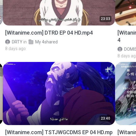
23:03
[Witanime.com] DTRD EP 04 HD.mp4
[Witan
4
DRTY
in
My 4shared
8 days ago
DOMI
8 days a
23:40
[Witanime.com] TSTJWGCDMS EP 04 HD.mp
[Witan