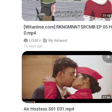
23:40
[Witanime.com] RKNGMNNTSRCMB EP 05 H
D.mp4
LOLKI
in
My 4shared
15 days ago
27:46
Air Hostess S01 E01.mp4