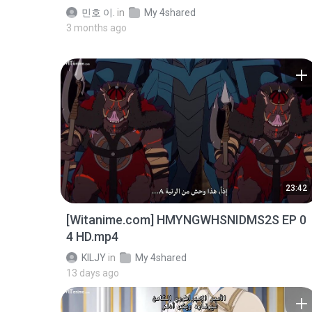
민호 이.
in
My 4shared
3 months ago
23:42
[Witanime.com] HMYNGWHSNIDMS2S EP 0
4 HD.mp4
KILJY
in
My 4shared
13 days ago