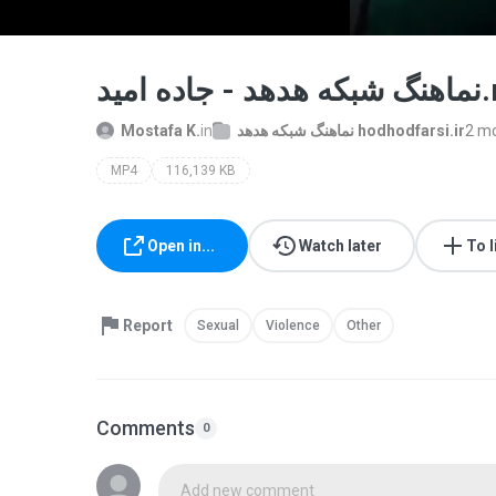
ه امید
Mostafa K.
in
نماهنگ شبکه هدهد hodhodfarsi.ir
2 m
MP4
116,139 KB
Open in...
Watch later
To l
Report
Sexual
Violence
Other
Comments
0
Add new comment