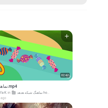
02:42
نماهنگ اعداد.mp4
fa K.
in
نماهنگ شبکه هدهد hodhodfarsi.ir
 ago