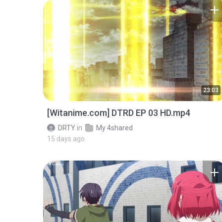
23:03
[Witanime.com] DTRD EP 03 HD.mp4
DRTY
in
My 4shared
15 days ago