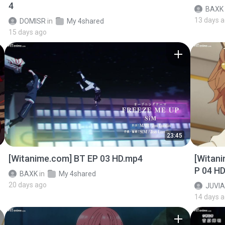
4
BAXK
13 days 
DOMISR
in
My 4shared
15 days ago
23:45
[Witanime.com] BT EP 03 HD.mp4
[Witan
P 04 H
BAXK
in
My 4shared
20 days ago
JUVIA
14 days 