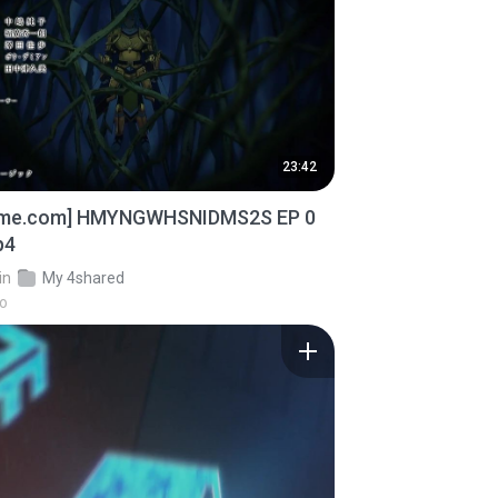
23:42
ime.com] HMYNGWHSNIDMS2S EP 0
p4
in
My 4shared
go