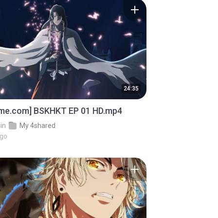
24:35
ime.com] BSKHKT EP 01 HD.mp4
in
My 4shared
ago