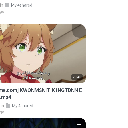
in
My 4shared
ago
23:40
ime.com] KWONMSNITIK1NGTDNN E
D.mp4
in
My 4shared
ago