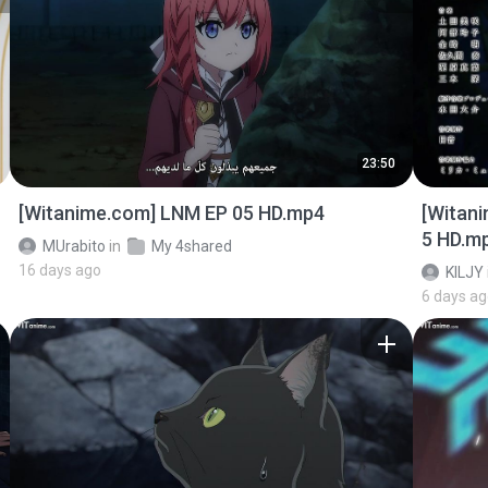
23:50
[Witanime.com] LNM EP 05 HD.mp4
[Witan
5 HD.m
MUrabito
in
My 4shared
16 days ago
KILJY
6 days a