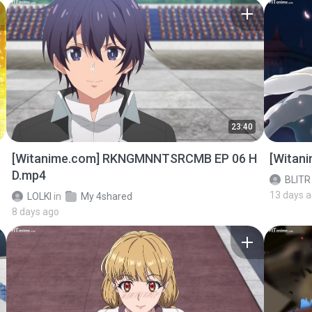
23:40
[Witanime.com] RKNGMNNTSRCMB EP 06 H
[Witan
D.mp4
BLITR
13 days 
LOLKI
in
My 4shared
8 days ago