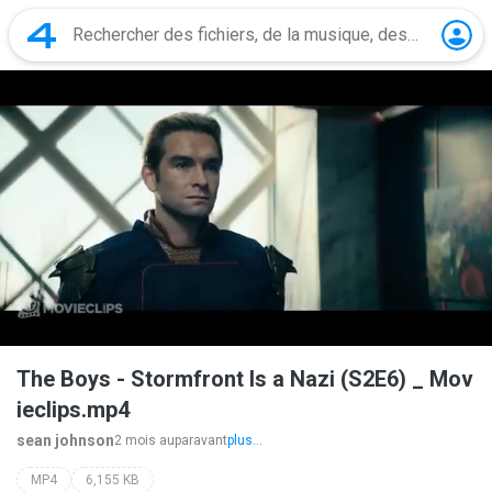
The Boys - Stormfront Is a Nazi (S2E6) _ Mov
ieclips.mp4
sean johnson
2 mois auparavant
plus...
MP4
6,155 KB