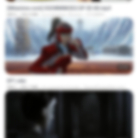
[Witanime.com] OGSWMNKSD2 EP 03 HD.mp4
MP4
190.4 MB
il y a environ 18 jours
OTOMER
23:55
EP1.mkv
MKV
390.7 MB
il y a environ 4 mois
SpacePowerFan.com