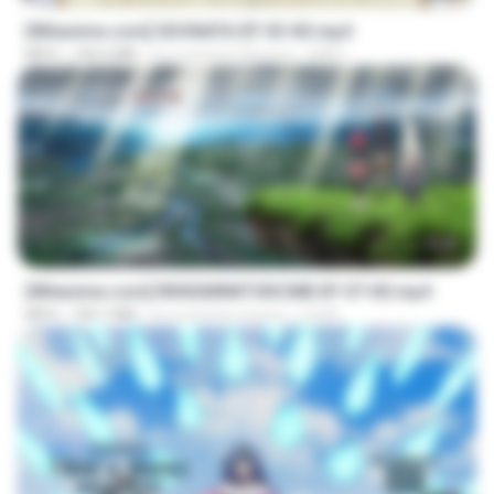
[Witanime.com] SDONATA EP 03 HD.mp4
MP4
140.6 MB
il y a environ 20 jours
GRET
23:40
[Witanime.com] RKNGMNNTSRCMB EP 07 HD.mp4
MP4
183.7 MB
il y a environ 3 jours
LOLKI