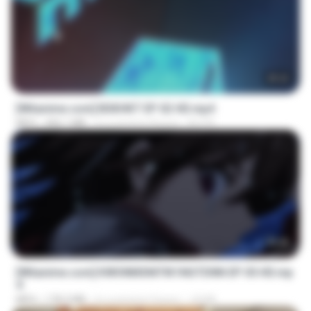
25:22
[Witanime.com] BSKHKT EP 02 HD.mp4
MP4
406.1 MB
il y a environ 8 jours
BLITR
23:40
[Witanime.com] KWONMSNITIK1NGTDNN EP 05 HD.mp
4
MP4
178.3 MB
il y a environ 9 jours
JUVIA