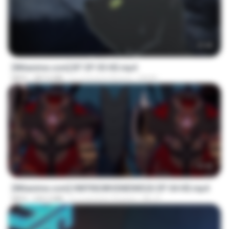
23:45
[Witanime.com] BT EP 05 HD.mp4
MP4
287.6 MB
il y a environ 8 jours
BAXK
23:42
[Witanime.com] HMYNGWHSNIDMS2S EP 04 HD.mp4
MP4
235.5 MB
il y a environ 16 jours
KILJY