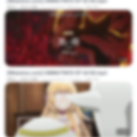
[Witanime.com] CIIMNOTINYD EP 03 HD.mp4
MP4
302.6 MB
il y a environ 18 jours
MILOKI
23:40
[Witanime.com] CIIMNOTINYD EP 04 HD.mp4
MP4
240.5 MB
il y a environ 11 jours
MILOKI
23:40