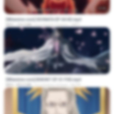
23:40
[Witanime.com] SDONATA EP 04 HD.mp4
MP4
154.5 MB
il y a environ 13 jours
GRET
24:35
[Witanime.com] BSKHKT EP 01 FHD.mp4
MP4
853.0 MB
il y a environ 15 jours
BLITR