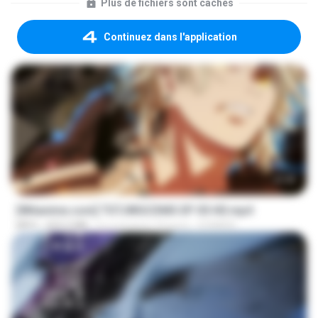
Plus de fichiers sont cachés
Continuez dans l'application
23:40
[Witanime.com] TSTJWGCDMS EP 05 HD.mp4
MP4
423.2 MB
il y a environ 10 jours
DOMISR