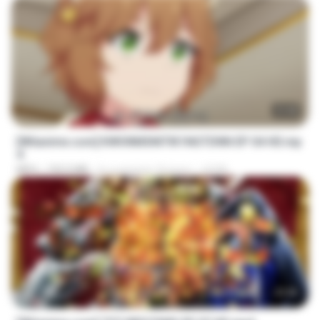
23:40
[Witanime.com] KWONMSNITIK1NGTDNN EP 04 HD.mp
4
MP4
192.0 MB
il y a environ 16 jours
JUVIA
23:40