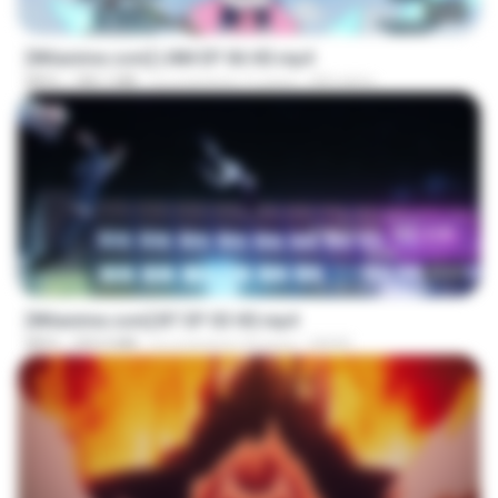
23:50
[Witanime.com] LNM EP 06 HD.mp4
MP4
180.1 MB
il y a environ 11 jours
MUrabito
23:45
[Witanime.com] BT EP 03 HD.mp4
MP4
250.0 MB
il y a environ 22 jours
BAXK