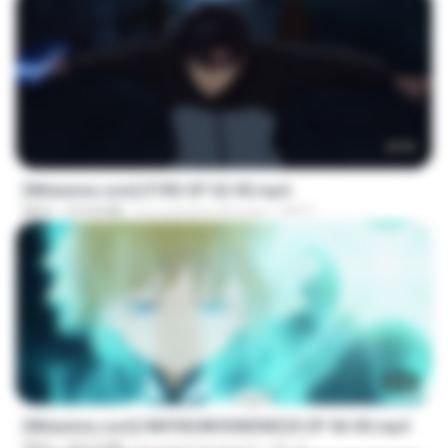
23:03
[Witanime.com] DTRD EP 02 HD.mp4
MP4
319.8 MB
il y a environ 25 jours
DRTY
23:41
[Witanime.com] HMYNGWHSNIDMS2S EP 06 HD.mp4