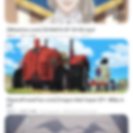
23:40
[Witanime.com] SDONATA EP 05 HD.mp4
MP4
181.2 MB
il y a environ 6 jours
GRET
23:24
[SpacePowerFan.com] Dragon Ball Super EP1 480p.m
p4
MP4
208.3 MB
il y a un an
AnimezToon.com