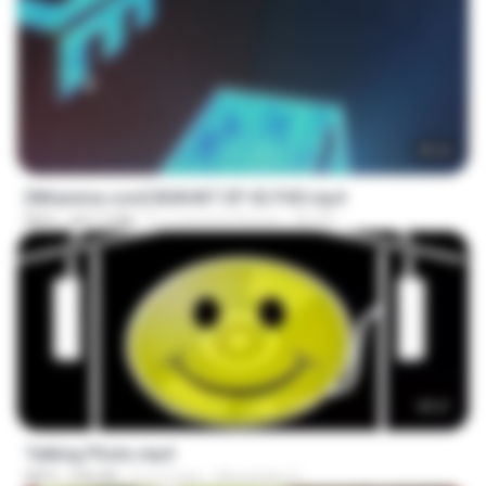
25:22
[Witanime.com] BSKHKT EP 02 FHD.mp4
MP4
847.2 MB
il y a environ 8 jours
BLITR
00:21
Talking Photo.mp4
MP4
546 KB
il y a 2 ans
Alexandre V.