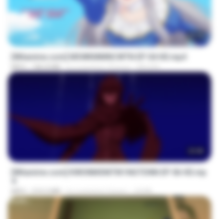
25:10
[Witanime.com] MSWKMMNCWTN EP 04 HD.mp4
MP4
186.8 MB
il y a environ 19 jours
SEIJOS
23:40
[Witanime.com] KWONMSNITIK1NGTDNN EP 06 HD.mp
4
MP4
210.2 MB
il y a environ 2 jours
JUVIA