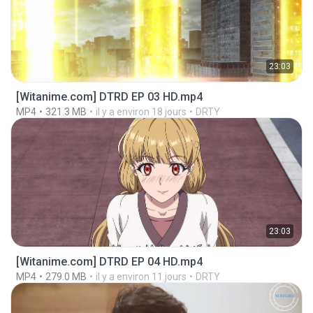
23:03
[Witanime.com] DTRD EP 03 HD.mp4
MP4
321.3 MB
il y a environ 18 jours
DRTY
23:03
[Witanime.com] DTRD EP 04 HD.mp4
MP4
279.0 MB
il y a environ 11 jours
DRTY