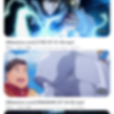
23:04
[Witanime.com] DTRD EP 01 HD.mp4
MP4
262.7 MB
il y a environ un mois
DRTY
23:40
[Witanime.com] R0NSNHRS EP 04 HD.mp4
MP4
184.4 MB
il y a environ 16 jours
RYUMIN