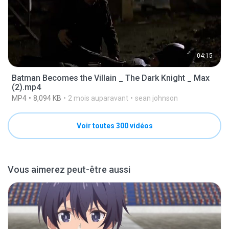
04:15
Batman Becomes the Villain _ The Dark Knight _ Max
(2).mp4
MP4
8,094 KB
2 mois auparavant
sean johnson
Voir toutes 300 vidéos
Vous aimerez peut-être aussi