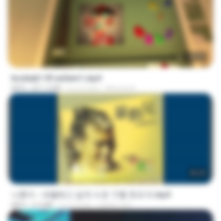
1:37:31
bosbab1 tfl za3em1.mp4
MP4
871.3 MB
il y a 2 ans
Ahmed A.
05:29
나훈아 - 세월베고 길게 누운 구름 한조각.mp4
MP4
6.0 MB
il y a 3 ans
castor-trot