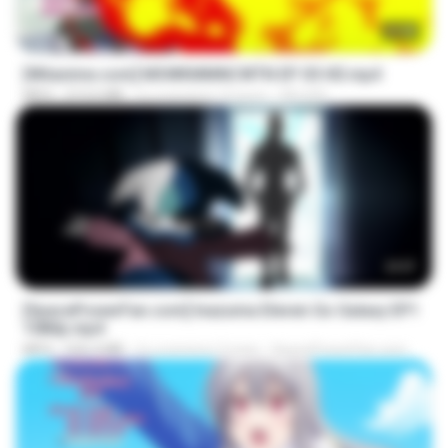
23:40
[Witanime.com] MSWKMMNCWTN EP 05 HD.mp4
MP4
213.6 MB
il y a environ 12 jours
SEIJOS
23:57
[SpacePowerFan.com] Inazuma Eleven Go Galaxy EP1
1080p.mp4
MP4
526.4 MB
il y a environ 2 mois
SpacePowerFan.com