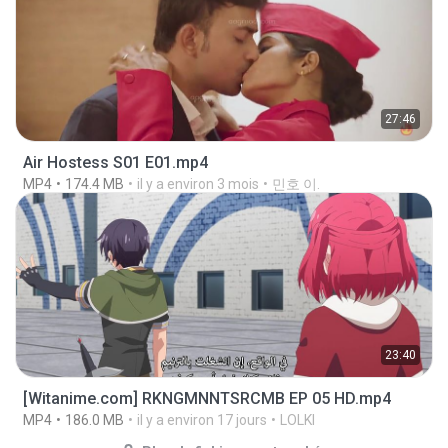
27:46
Air Hostess S01 E01.mp4
MP4
174.4 MB
il y a environ 3 mois
민호 이.
23:40
[Witanime.com] RKNGMNNTSRCMB EP 05 HD.mp4
MP4
186.0 MB
il y a environ 17 jours
LOLKI