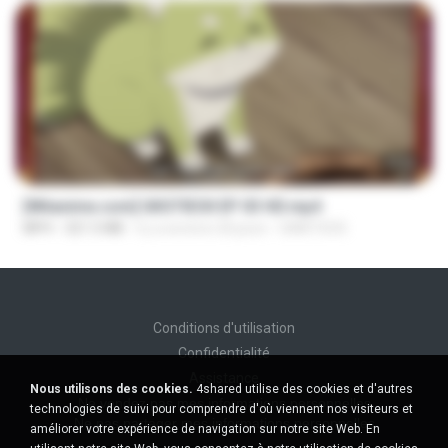
23:50
[Witanime.com] GKSTIEOII EP 03 HD.mp4
MP4
321.5 MB
il y a environ 20 jours
GAIKTSOS
Conditions d'utilisation
Confidentialité
Assistance
Nous utilisons des cookies.
4shared utilise des cookies et d'autres
Ne vendez pas mes informations personnelles
technologies de suivi pour comprendre d'où viennent nos visiteurs et
Ne pas partager mes informations personnelles
améliorer votre expérience de navigation sur notre site Web. En