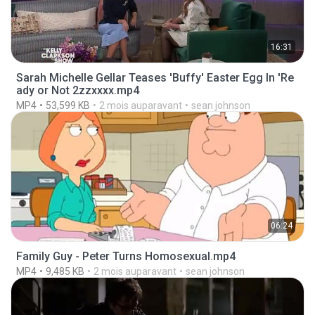
16:31
Sarah Michelle Gellar Teases 'Buffy' Easter Egg In 'Re
ady or Not 2zzxxxx.mp4
MP4
53,599 KB
2 mois auparavant
sean johnson
06:24
Family Guy - Peter Turns Homosexual.mp4
MP4
9,485 KB
2 mois auparavant
sean johnson