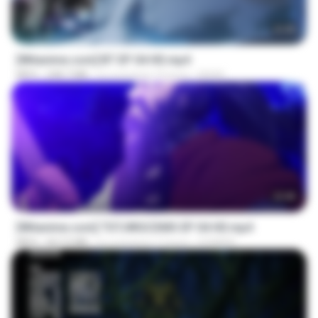
23:45
[Witanime.com] BT EP 04 HD.mp4
MP4
248.7 MB
il y a environ 15 jours
BAXK
23:40
[Witanime.com] TSTJWGCDMS EP 04 HD.mp4
MP4
567.0 MB
il y a environ 17 jours
DOMISR