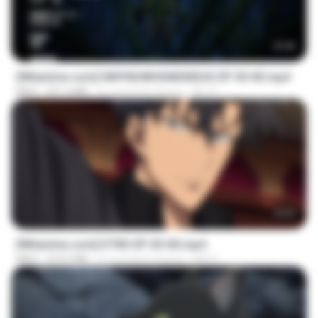
23:42
[Witanime.com] HMYNGWHSNIDMS2S EP 05 HD.mp4
MP4
251.4 MB
il y a environ 9 jours
KILJY
23:03
[Witanime.com] DTRD EP 05 HD.mp4
MP4
219.5 MB
il y a environ 4 jours
DRTY