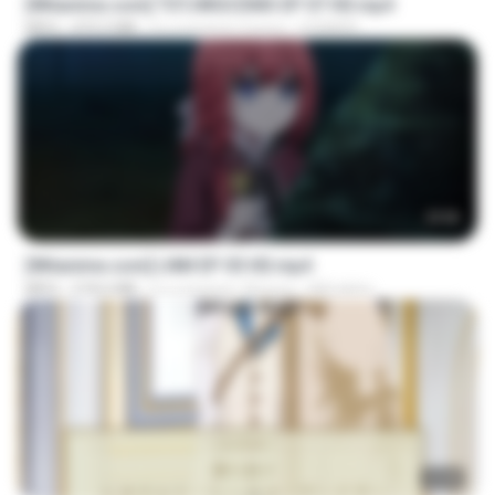
[Witanime.com] TSTJWGCDMS EP 07 HD.mp4
MP4
472.5 MB
il y a environ 3 jours
DOMISR
23:50
[Witanime.com] LNM EP 05 HD.mp4
MP4
218.6 MB
il y a environ 18 jours
MUrabito
23:40