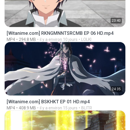
23:40
[Witanime.com] RKNGMNNTSRCMB EP 06 HD.mp4
MP4
294.8 MB
il y a environ 10 jours
LOLKI
24:35
[Witanime.com] BSKHKT EP 01 HD.mp4
MP4
408.9 MB
il y a environ 15 jours
BLITR