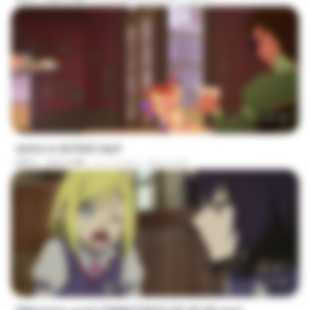
MP4
226.0 MB
il y a environ un jour
KILJY
1:37:25
amira w dofda3.mp4
MP4
764.6 MB
il y a 2 ans
Ahmed A.
23:40