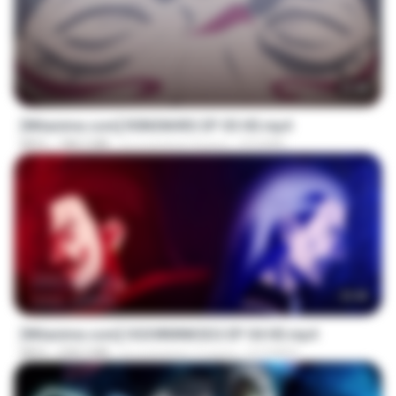
23:40
[Witanime.com] R0NSNHRS EP 05 HD.mp4
MP4
188.5 MB
il y a environ 9 jours
RYUMIN
23:40
[Witanime.com] OGSWMNKSD2 EP 04 HD.mp4
MP4
228.5 MB
il y a environ 11 jours
OTOMER