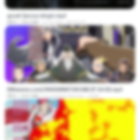
1:17:11
goset 3arosa mtrgm.mp4
MP4
739.3 MB
il y a 2 ans
Ahmed A.
23:40
[Witanime.com] RKNGMNNTSRCMB EP 04 HD.mp4
MP4
218.7 MB
il y a environ 24 jours
LOLKI