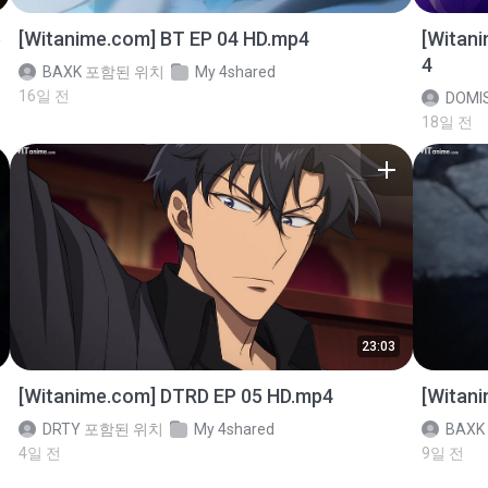
p
[Witanime.com] BT EP 04 HD.mp4
[Witan
4
BAXK
포함된 위치
My 4shared
16일 전
DOMI
18일 전
23:03
[Witanime.com] DTRD EP 05 HD.mp4
[Witan
DRTY
포함된 위치
My 4shared
BAXK
4일 전
9일 전