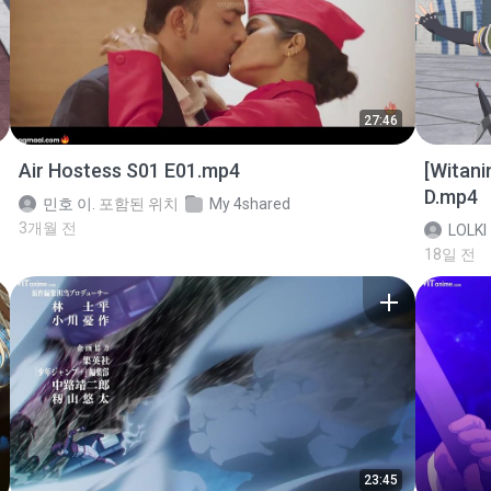
27:46
Air Hostess S01 E01.mp4
[Witan
D.mp4
민호 이.
포함된 위치
My 4shared
3개월 전
LOLKI
18일 전
23:45