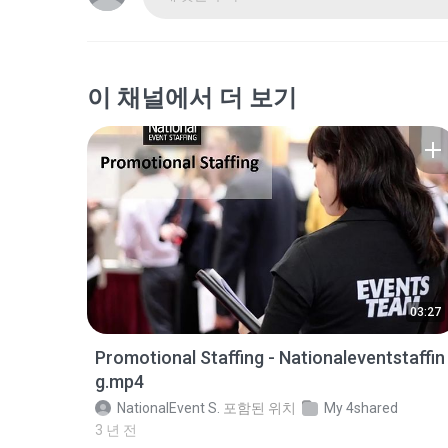
이 채널에서 더 보기
03:27
Promotional Staffing - Nationaleventstaffin
g.mp4
NationalEvent S.
포함된 위치
My 4shared
3 년 전