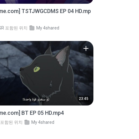
ime.com] TSTJWGCDMS EP 04 HD.mp
SR
포함된 위치
My 4shared
23:45
ime.com] BT EP 05 HD.mp4
포함된 위치
My 4shared