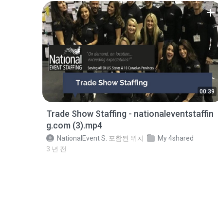
00:39
Trade Show Staffing - nationaleventstaffin
g.com (3).mp4
NationalEvent S.
포함된 위치
My 4shared
3 년 전