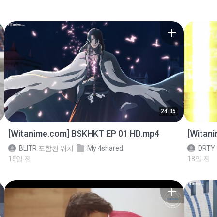
24:35
[Witanime.com] BSKHKT EP 01 HD.mp4
[Witan
BLITR
포함된 위치
My 4shared
DRTY
16일 전
18일 전