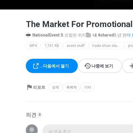
The Market For Promotional
NationalEvent S.
포함된 위치
내 4shared
5 년 전
더 
MP4
1,761 KB
event staff
trade show staffing
pro
...다음에서 열기
나중에 보기
리포트
성적
폭력적
기타
의견
0
새 댓글 추가