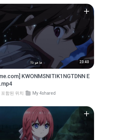
23:40
ime.com] KWONMSNITIK1NGTDNN E
D.mp4
포함된 위치
My 4shared