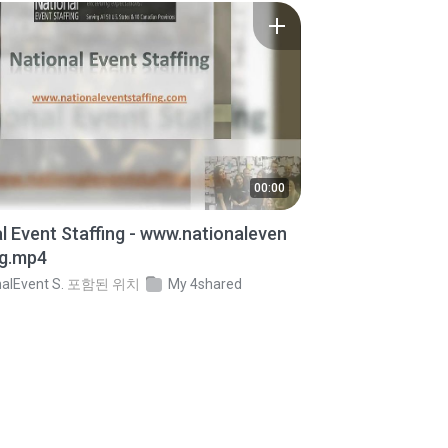
00:00
l Event Staffing - www.nationaleven
ng.mp4
alEvent S.
포함된 위치
My 4shared