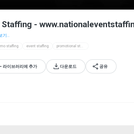
 Staffing - www.nationaleventstaff
보기...
mo staffing
event staffing
promotional staffing
라이브러리에 추가
다운로드
공유