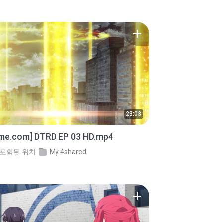
23:03
ime.com] DTRD EP 03 HD.mp4
포함된 위치
My 4shared