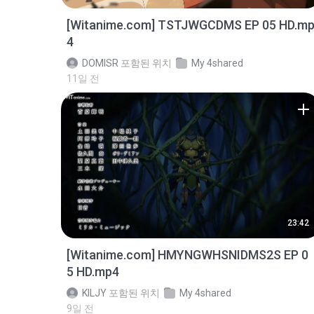
[Witanime.com] TSTJWGCDMS EP 05 HD.m
4
DOMISR
포함된 위치
My 4shared
11일 전
23:42
[Witanime.com] HMYNGWHSNIDMS2S EP 0
5 HD.mp4
KILJY
포함된 위치
My 4shared
9일 전