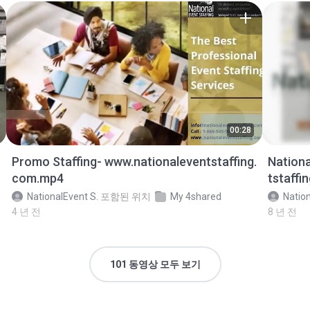
00:28
Promo Staffing- www.nationaleventstaffing.
Nationa
com.mp4
tstaffi
NationalEvent S.
포함된 위치
My 4shared
Nation
4 년 전
8 년 전
101 동영상 모두 보기