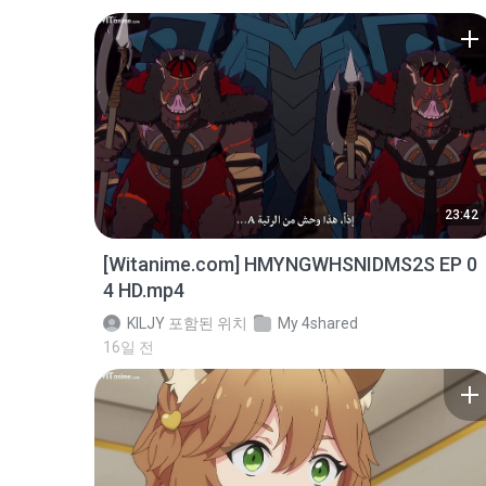
23:42
[Witanime.com] HMYNGWHSNIDMS2S EP 0
4 HD.mp4
KILJY
포함된 위치
My 4shared
16일 전