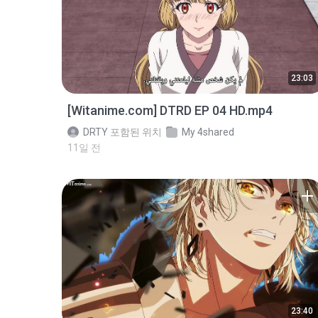
23:03
[Witanime.com] DTRD EP 04 HD.mp4
DRTY
포함된 위치
My 4shared
11일 전
23:40