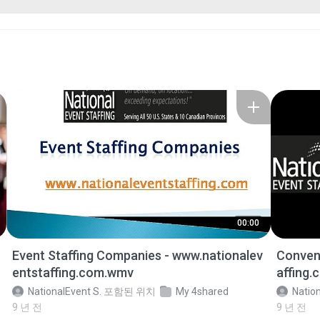
00:00
Event Staffing Companies - www.nationalev
Convent
entstaffing.com.wmv
affing
NationalEvent S.
포함된 위치
My 4shared
Nation
9 년 전
9 년 전