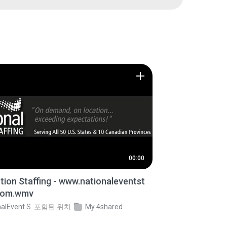
00:00
ion Staffing - www.nationaleventst
.com.wmv
alEvent S.
포함된 위치
My 4shared