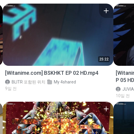
25:22
[Witanime.com] BSKHKT EP 02 HD.mp4
[Witan
P 05 H
BLITR
포함된 위치
My 4shared
9일 전
JUVIA
10일 전