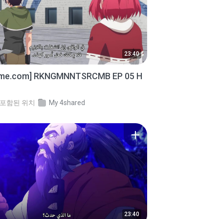
23:40
ime.com] RKNGMNNTSRCMB EP 05 H
포함된 위치
My 4shared
23:40