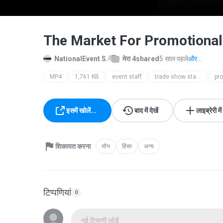
The Market For Promotional
NationalEvent S.
में
मेरा 4shared
5 साल पहले
और...
MP4
1,761 KB
event staff
trade show staffing
pro
इसमें खोलें...
बाद में देखें
लाइब्रेरी में
शिकायत करना
यौन
हिंसा
अन्य
टिप्पणियां
0
नई टिप्पणी जोड़ें