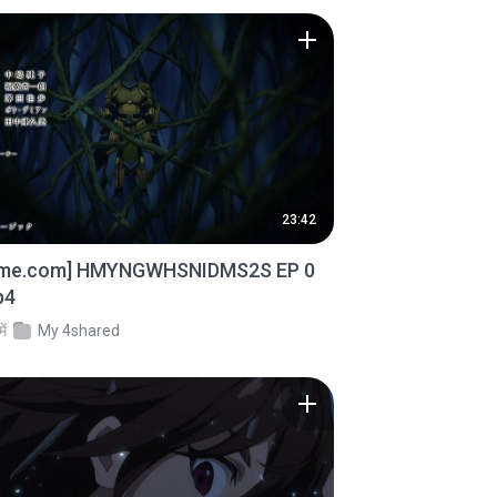
23:42
ime.com] HMYNGWHSNIDMS2S EP 0
p4
में
My 4shared