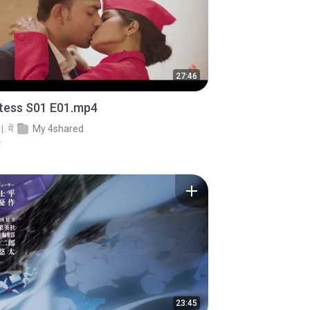
27:46
stess S01 E01.mp4
.
में
My 4shared
े
23:45