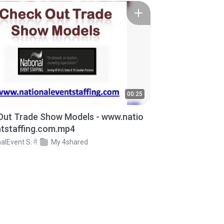
00:25
Out Trade Show Models - www.natio
ntstaffing.com.mp4
alEvent S.
में
My 4shared