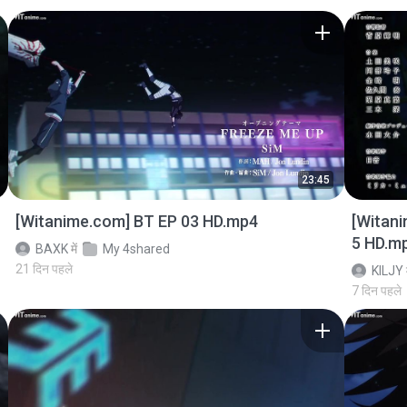
23:45
[Witanime.com] BT EP 03 HD.mp4
[Witan
5 HD.m
BAXK
में
My 4shared
21 दिन पहले
KILJY
7 दिन पहले