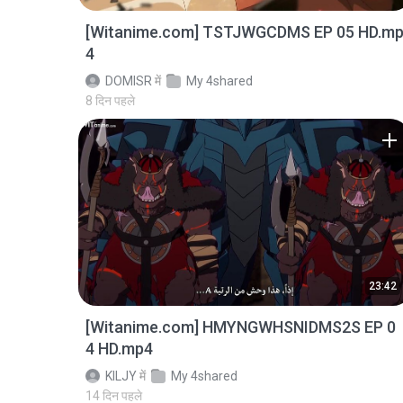
[Witanime.com] TSTJWGCDMS EP 05 HD.m
4
DOMISR
में
My 4shared
8 दिन पहले
23:42
[Witanime.com] HMYNGWHSNIDMS2S EP 0
4 HD.mp4
KILJY
में
My 4shared
14 दिन पहले