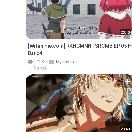
23:40
[Witanime.com] RKNGMNNTSRCMB EP 05 H
D.mp4
LOLKI
में
My 4shared
15 दिन पहले
23:40