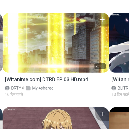
23:03
[Witanime.com] DTRD EP 03 HD.mp4
[Witan
DRTY
में
My 4shared
BLITR
16 दिन पहले
13 दिन पहल