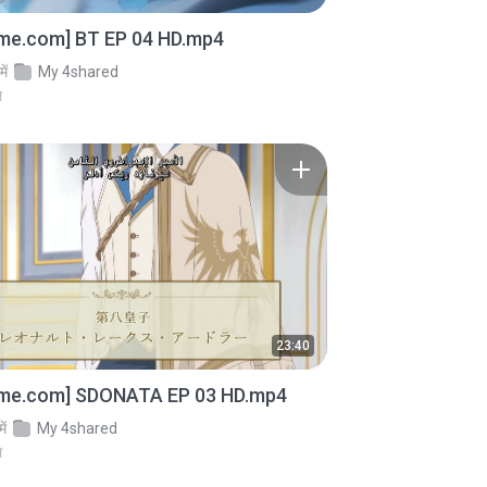
ime.com] BT EP 04 HD.mp4
में
My 4shared
े
23:40
ime.com] SDONATA EP 03 HD.mp4
में
My 4shared
े