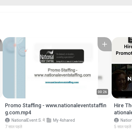
00:26
Promo Staffing - www.nationaleventstaffin
Hire Th
g.com.mp4
ational
NationalEvent S.
में
My 4shared
Nation
7 साल पहले
5 साल पहले