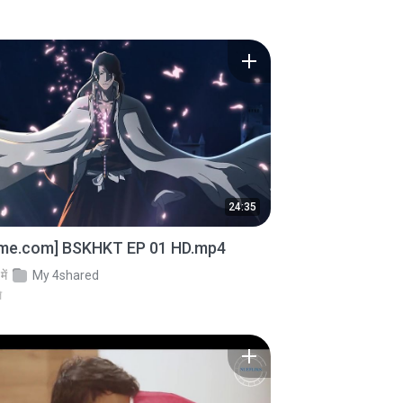
24:35
ime.com] BSKHKT EP 01 HD.mp4
में
My 4shared
े