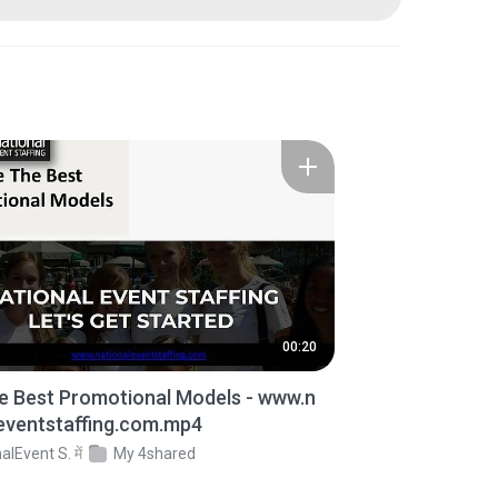
00:20
e Best Promotional Models - www.n
eventstaffing.com.mp4
alEvent S.
में
My 4shared