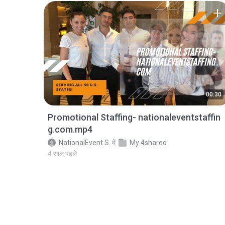
00:30
Promotional Staffing- nationaleventstaffin
g.com.mp4
NationalEvent S.
में
My 4shared
4 साल पहले