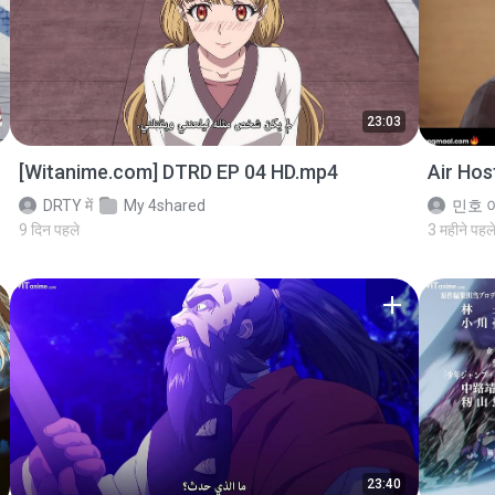
23:03
[Witanime.com] DTRD EP 04 HD.mp4
Air Ho
DRTY
में
My 4shared
민호 이
9 दिन पहले
3 महीने पहल
23:40