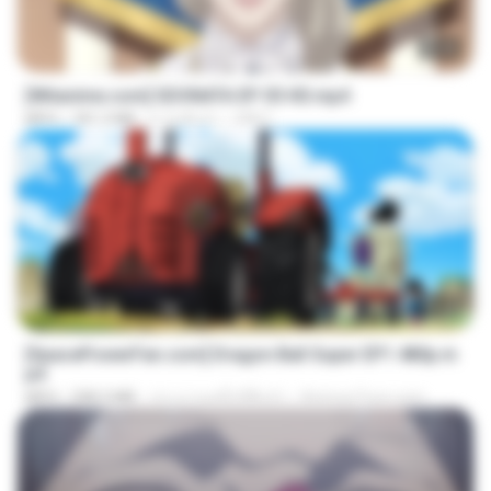
23:40
[Witanime.com] SDONATA EP 05 HD.mp4
MP4
181.2 MB
6 วันที่แล้ว
GRET
23:24
[SpacePowerFan.com] Dragon Ball Super EP1 480p.m
p4
MP4
208.3 MB
ประมาณหนึ่งปีที่แล้ว
AnimezToon.com