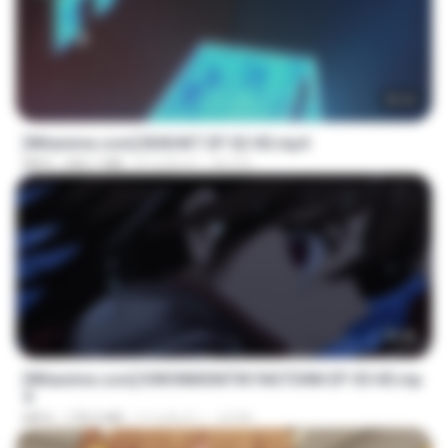
25:22
[Witanime.com] BSKHKT EP 02 HD.mp4
MP4
406.1 MB
8 วันที่แล้ว
BLITR
23:40
[Witanime.com] KWONMSNITIK1NGTDNN EP 05 HD.mp
4
MP4
178.3 MB
9 วันที่แล้ว
JUVIA