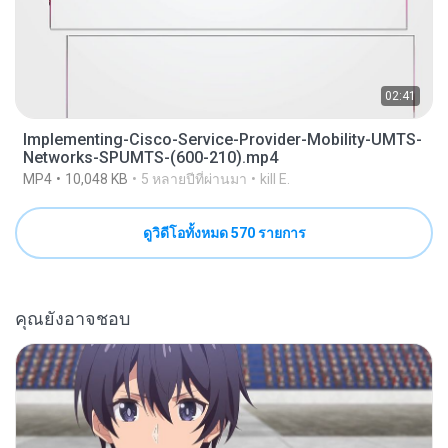
02:41
Implementing-Cisco-Service-Provider-Mobility-UMTS-
Networks-SPUMTS-(600-210).mp4
MP4
10,048 KB
5 หลายปีที่ผ่านมา
kill E.
ดูวิดีโอทั้งหมด 570 รายการ
คุณยังอาจชอบ