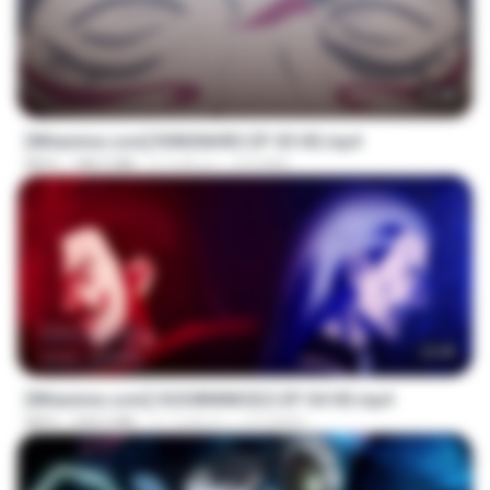
23:40
[Witanime.com] R0NSNHRS EP 05 HD.mp4
MP4
188.5 MB
9 วันที่แล้ว
RYUMIN
23:40
[Witanime.com] OGSWMNKSD2 EP 04 HD.mp4
MP4
228.5 MB
11 วันที่แล้ว
OTOMER