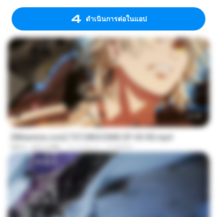
ดำเนินการต่อในแอป
23:40
[Witanime.com] TSTJWGCDMS EP 05 HD.mp4
MP4
423.2 MB
10 วันที่แล้ว
DOMISR