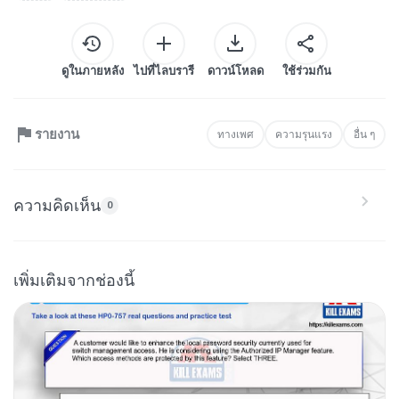
ดูในภายหลัง
ไปที่ไลบรารี
ดาวน์โหลด
ใช้ร่วมกัน
รายงาน
ทางเพศ
ความรุนแรง
อื่น ๆ
ความคิดเห็น
0
เพิ่มเติมจากช่องนี้