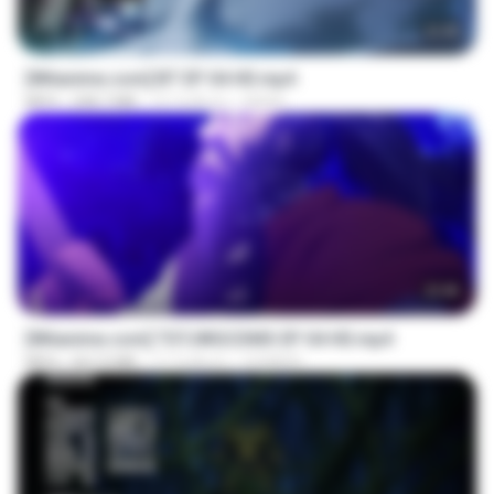
23:45
[Witanime.com] BT EP 04 HD.mp4
MP4
248.7 MB
15 วันที่แล้ว
BAXK
23:40
[Witanime.com] TSTJWGCDMS EP 04 HD.mp4
MP4
567.0 MB
17 วันที่แล้ว
DOMISR