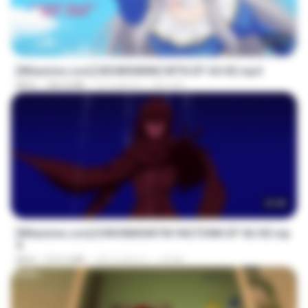
25:10
[Witanime.com] MSWKMMNCWTN EP 04 HD.mp4
MP4
186.8 MB
19 วันที่แล้ว
SEIJOS
23:40
[Witanime.com] KWONMSNITIK1NGTDNN EP 06 HD.mp
4
MP4
210.2 MB
หนึ่งวันที่แล้ว
JUVIA