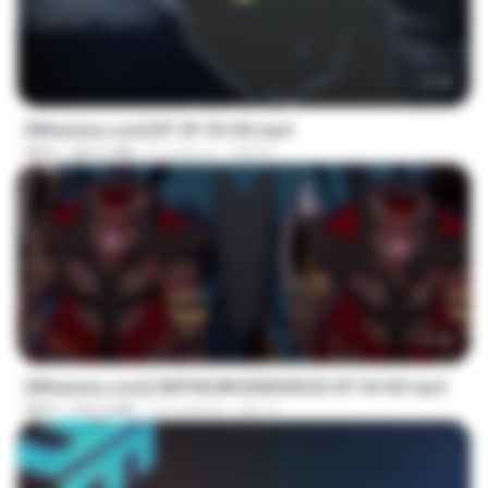
23:45
[Witanime.com] BT EP 05 HD.mp4
MP4
287.6 MB
8 วันที่แล้ว
BAXK
23:42
[Witanime.com] HMYNGWHSNIDMS2S EP 04 HD.mp4
MP4
235.5 MB
15 วันที่แล้ว
KILJY