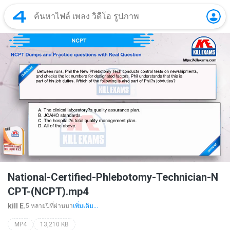
National-Certified-Phlebotomy-Technician-N
CPT-(NCPT).mp4
kill E.
5 หลายปีที่ผ่านมา
เพิ่มเติม...
MP4
13,210 KB