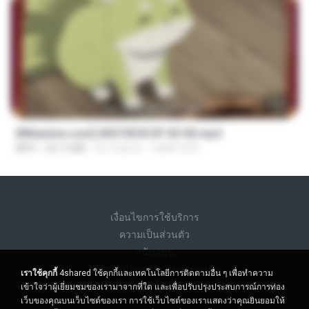
23:50
[Witanime.com] GKSTIEOII EP 03 HD.mp4
MP4
321.5 MB
20 วันที่แล้ว
GAIKTSOS
เงื่อนไขการใช้บริการ
ความเป็นส่วนตัว
สนับสนุน
อย่าขายข้อมูลส่วนบุคคลของฉัน
เราใช้คุกกี้
4shared ใช้คุกกี้และเทคโนโลยีการติดตามอื่น ๆ เพื่อทำความ
อย่าแบ่งปันข้อมูลส่วนบุคคลของฉัน
เข้าใจว่าผู้เยี่ยมชมของเรามาจากที่ใด และเพื่อปรับปรุงประสบการณ์การท่อง
เว็บของคุณบนเว็บไซต์ของเรา การใช้เว็บไซต์ของเราแสดงว่าคุณยินยอมให้