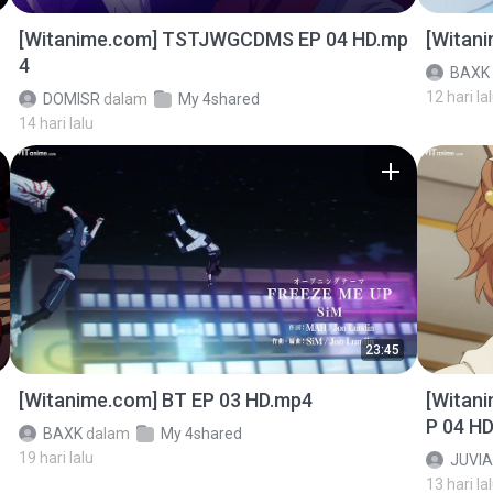
[Witanime.com] TSTJWGCDMS EP 04 HD.mp
[Witan
4
BAXK
12 hari la
DOMISR
dalam
My 4shared
14 hari lalu
23:45
[Witanime.com] BT EP 03 HD.mp4
[Witan
P 04 H
BAXK
dalam
My 4shared
19 hari lalu
JUVIA
13 hari la