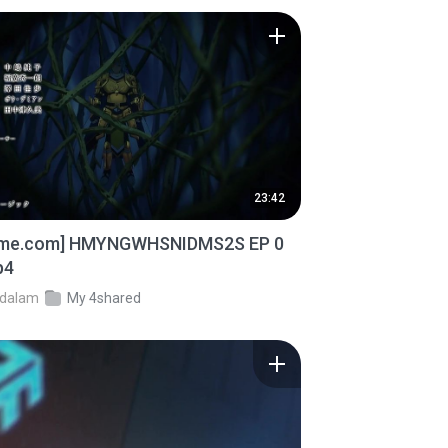
23:42
ime.com] HMYNGWHSNIDMS2S EP 0
p4
dalam
My 4shared