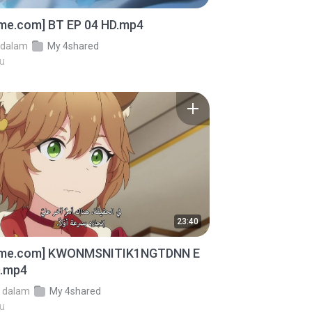
ime.com] BT EP 04 HD.mp4
dalam
My 4shared
lu
23:40
ime.com] KWONMSNITIK1NGTDNN E
D.mp4
dalam
My 4shared
lu