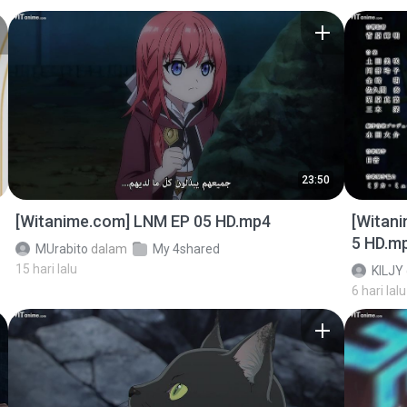
23:50
[Witanime.com] LNM EP 05 HD.mp4
[Witan
5 HD.m
MUrabito
dalam
My 4shared
15 hari lalu
KILJY
6 hari lalu