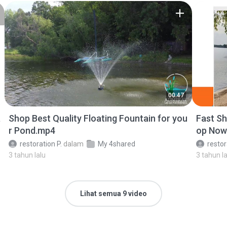
00:47
a
Shop Best Quality Floating Fountain for you
Fast Sh
r Pond.mp4
op Now
restoration P.
dalam
My 4shared
restor
3 tahun lalu
3 tahun la
Lihat semua 9 video