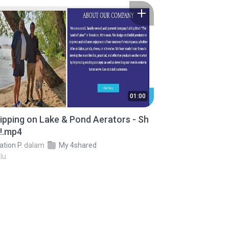
01:00
ipping on Lake & Pond Aerators - Sh
!.mp4
ation P.
dalam
My 4shared
lu