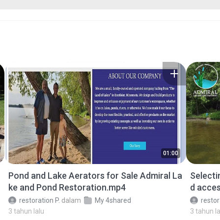
01:00
Pond and Lake Aerators for Sale Admiral La
Selecti
ke and Pond Restoration.mp4
d acces
restoration P.
dalam
My 4shared
restor
3 tahun lalu
3 tahun la