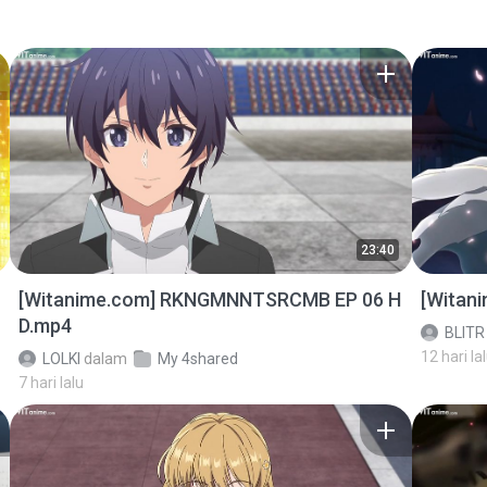
23:40
[Witanime.com] RKNGMNNTSRCMB EP 06 H
[Witan
D.mp4
BLITR
12 hari la
LOLKI
dalam
My 4shared
7 hari lalu