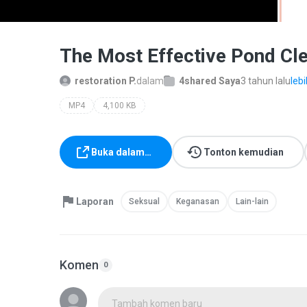
The Most Effective Pond Cl
restoration P.
dalam
4shared Saya
3 tahun lalu
lebi
MP4
4,100 KB
Buka dalam…
Tonton kemudian
Laporan
Seksual
Keganasan
Lain-lain
Komen
0
Tambah komen baru