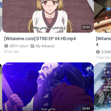
23:03
[Witanime.com] DTRD EP 04 HD.mp4
[Witan
4
DRTY
dalam
My 4shared
8 hari lalu
DOMI
7 hari lalu
23:40