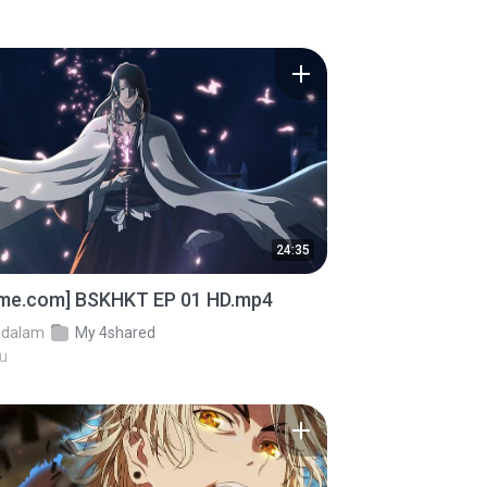
24:35
ime.com] BSKHKT EP 01 HD.mp4
dalam
My 4shared
lu