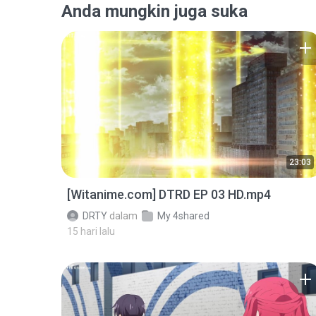
Anda mungkin juga suka
23:03
[Witanime.com] DTRD EP 03 HD.mp4
DRTY
dalam
My 4shared
15 hari lalu