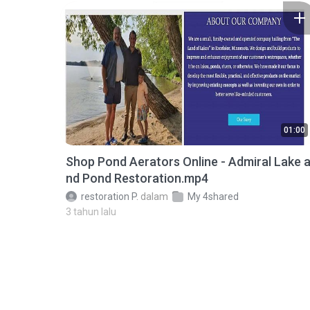
01:00
Shop Pond Aerators Online - Admiral Lake 
nd Pond Restoration.mp4
restoration P.
dalam
My 4shared
3 tahun lalu