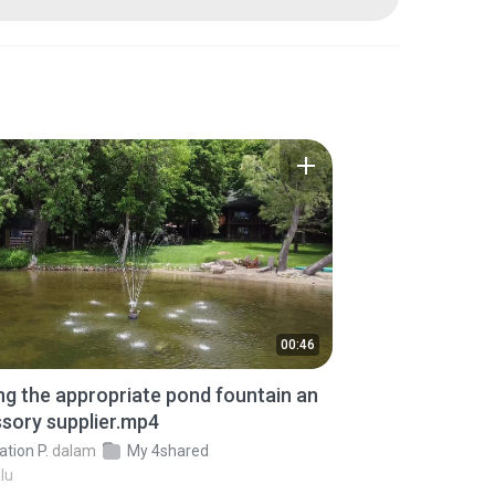
00:46
ng the appropriate pond fountain an
sory supplier.mp4
ation P.
dalam
My 4shared
lu