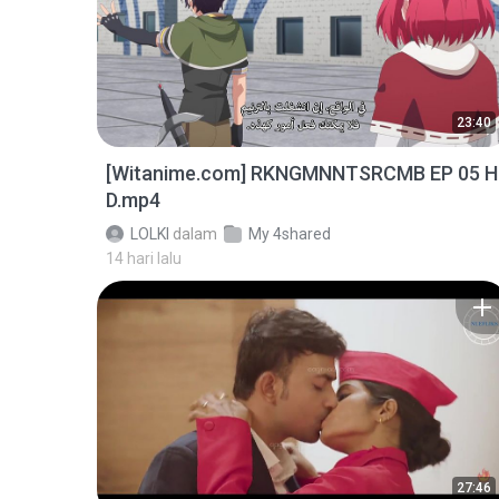
23:40
[Witanime.com] RKNGMNNTSRCMB EP 05 H
D.mp4
LOLKI
dalam
My 4shared
14 hari lalu
27:46