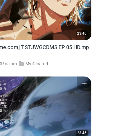
23:40
ime.com] TSTJWGCDMS EP 05 HD.mp
SR
dalam
My 4shared
23:45