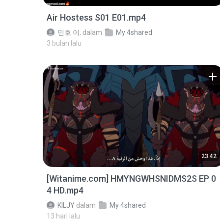
Air Hostess S01 E01.mp4
민호 이.
dalam
My 4shared
3 bulan lalu
23:42
[Witanime.com] HMYNGWHSNIDMS2S EP 0
4 HD.mp4
KILJY
dalam
My 4shared
13 hari lalu