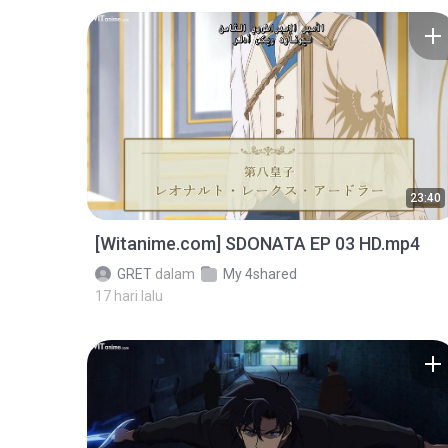
23:40
[Witanime.com] SDONATA EP 03 HD.mp4
GRET
dalam
My 4shared
17 hari lalu