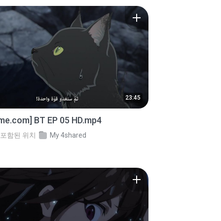
23:45
ime.com] BT EP 05 HD.mp4
포함된 위치
My 4shared