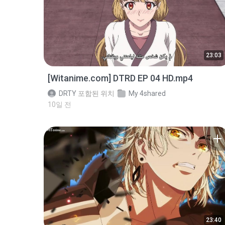
23:03
[Witanime.com] DTRD EP 04 HD.mp4
DRTY
포함된 위치
My 4shared
10일 전
23:40