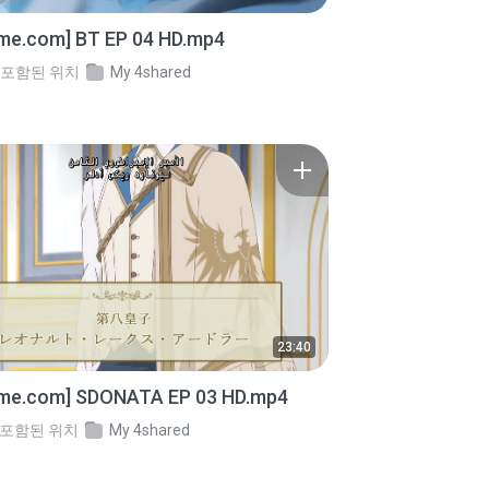
ime.com] BT EP 04 HD.mp4
포함된 위치
My 4shared
23:40
ime.com] SDONATA EP 03 HD.mp4
포함된 위치
My 4shared