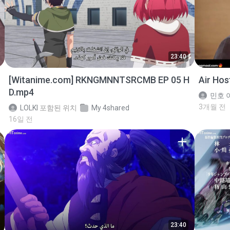
23:40
[Witanime.com] RKNGMNNTSRCMB EP 05 H
Air Ho
D.mp4
민호 이
3개월 전
LOLKI
포함된 위치
My 4shared
16일 전
23:40