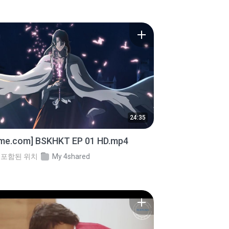
24:35
ime.com] BSKHKT EP 01 HD.mp4
포함된 위치
My 4shared