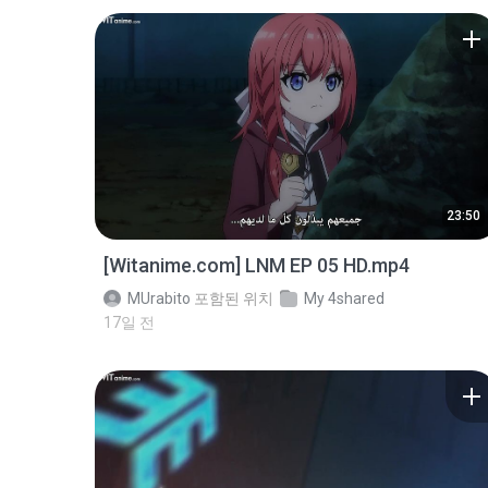
23:50
[Witanime.com] LNM EP 05 HD.mp4
MUrabito
포함된 위치
My 4shared
17일 전