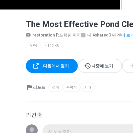
The Most Effective Pond Cl
restoration P.
포함된 위치
내 4shared
3 년 전
더 보기.
MP4
4,100 KB
...다음에서 열기
나중에 보기
리포트
성적
폭력적
기타
의견
0
새 댓글 추가