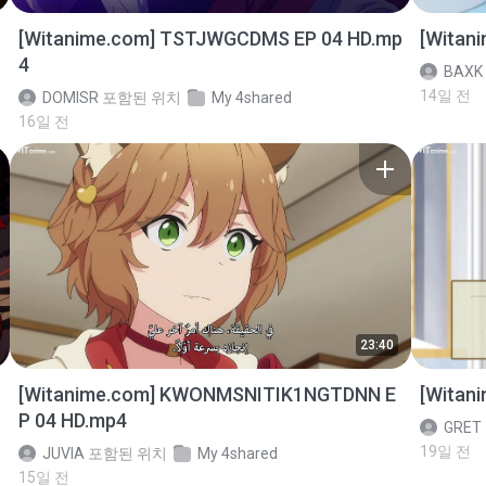
p
[Witanime.com] TSTJWGCDMS EP 04 HD.mp
[Witan
4
BAXK
14일 전
DOMISR
포함된 위치
My 4shared
16일 전
23:40
[Witanime.com] KWONMSNITIK1NGTDNN E
[Witan
P 04 HD.mp4
GRET
19일 전
JUVIA
포함된 위치
My 4shared
15일 전