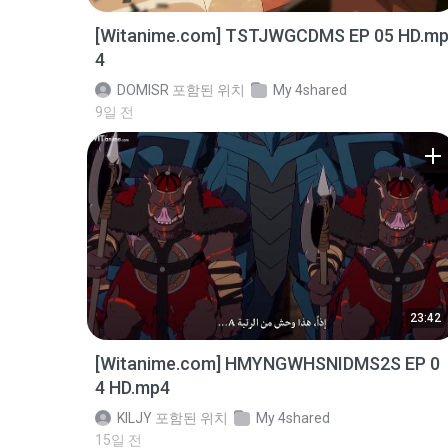
[Witanime.com] TSTJWGCDMS EP 05 HD.m
4
DOMISR
포함된 위치
My 4shared
9일 전
23:42
[Witanime.com] HMYNGWHSNIDMS2S EP 0
4 HD.mp4
KILJY
포함된 위치
My 4shared
15일 전