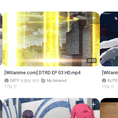
23:03
[Witanime.com] DTRD EP 03 HD.mp4
[Witan
DRTY
포함된 위치
My 4shared
BLITR
17일 전
14일 전