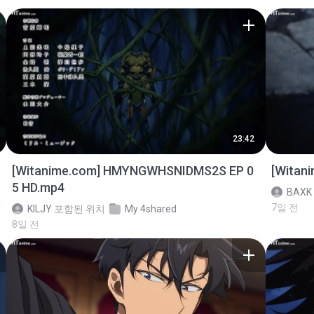
23:42
[Witanime.com] HMYNGWHSNIDMS2S EP 0
[Witan
5 HD.mp4
BAXK
7일 전
KILJY
포함된 위치
My 4shared
8일 전