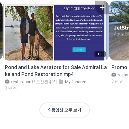
01:00
Pond and Lake Aerators for Sale Admiral La
Promo 
ke and Pond Restoration.mp4
restor
3 년 전
restoration P.
포함된 위치
My 4shared
3 년 전
9 동영상 모두 보기