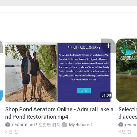
01:00
Shop Pond Aerators Online - Admiral Lake a
Selecti
nd Pond Restoration.mp4
d acces
restoration P.
포함된 위치
My 4shared
restor
3 년 전
3 년 전