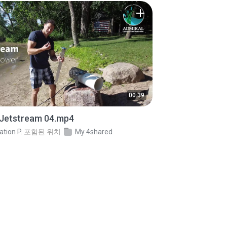
00:39
Jetstream 04.mp4
ation P.
포함된 위치
My 4shared