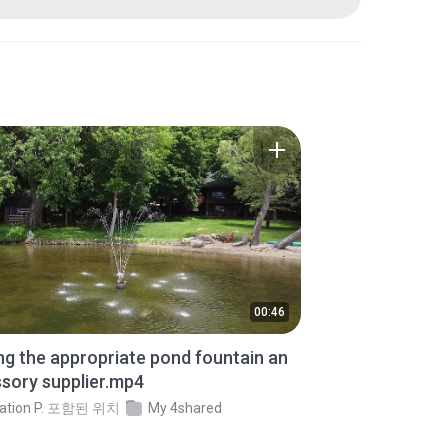
00:46
ng the appropriate pond fountain an
sory supplier.mp4
ation P.
포함된 위치
My 4shared