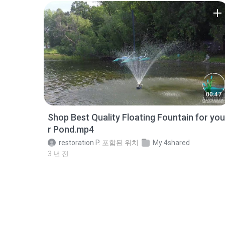
00:47
Shop Best Quality Floating Fountain for you
r Pond.mp4
restoration P.
포함된 위치
My 4shared
3 년 전