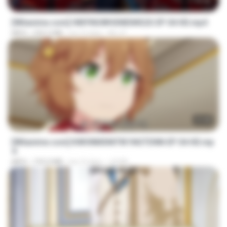
23:42
[Witanime.com] HMYNGWHSNIDMS2S EP 04 HD.mp4
MP4
235.5 MB
há 15 dias
KILJY
23:40
[Witanime.com] KWONMSNITIK1NGTDNN EP 04 HD.mp
4
MP4
192.0 MB
há 15 dias
JUVIA