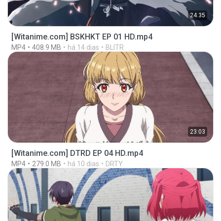
24:35
[Witanime.com] BSKHKT EP 01 HD.mp4
MP4
408.9 MB
há 14 dias
BLITR
23:03
[Witanime.com] DTRD EP 04 HD.mp4
MP4
279.0 MB
há 10 dias
DRTY