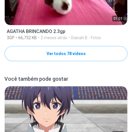
01:01
AGATHA BRINCANDO 2.3gp
3GP
66,732 KB
2 meses atrás
Dianah B - Fotos
Ver todos 78 vídeos
Você também pode gostar