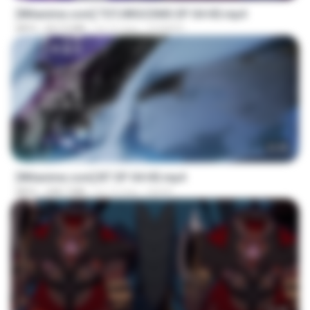
[Witanime.com] TSTJWGCDMS EP 04 HD.mp4
MP4
567.0 MB
há 16 dias
DOMISR
23:45
[Witanime.com] BT EP 04 HD.mp4
MP4
248.7 MB
há 14 dias
BAXK