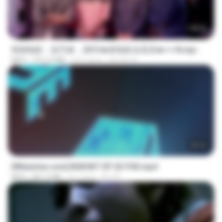
1:40:52
韩国电影：惩罚者，2013★新电影全高清★✔✔8.mp4
MP4
1012.9 MB
há 9 anos
ayman A.
25:22
[Witanime.com] BSKHKT EP 02 FHD.mp4
MP4
847.2 MB
há 7 dias
BLITR