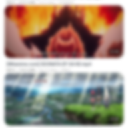
MP4
472.5 MB
há 2 dias
DOMISR
23:40
[Witanime.com] SDONATA EP 04 HD.mp4
MP4
154.5 MB
há 12 dias
GRET
23:40