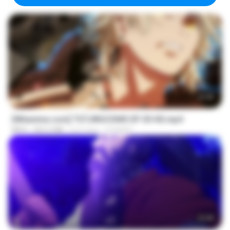
23:40
[Witanime.com] TSTJWGCDMS EP 05 HD.mp4
MP4
423.2 MB
há 9 dias
DOMISR
23:40