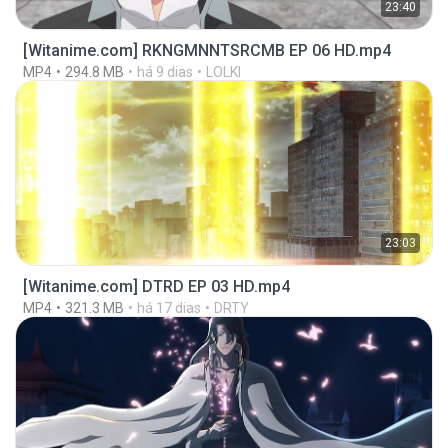
23:40
[Witanime.com] RKNGMNNTSRCMB EP 06 HD.mp4
MP4
294.8 MB
há 9 dias
LOLKI
23:03
[Witanime.com] DTRD EP 03 HD.mp4
MP4
321.3 MB
há 17 dias
DRTY