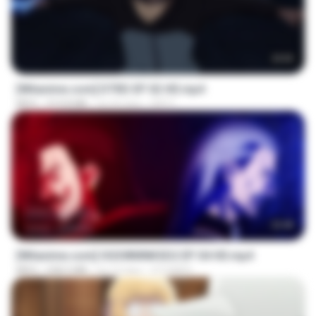
23:03
[Witanime.com] DTRD EP 02 HD.mp4
MP4
319.8 MB
há 24 dias
DRTY
23:40
[Witanime.com] OGSWMNKSD2 EP 04 HD.mp4
MP4
228.5 MB
há 10 dias
OTOMER