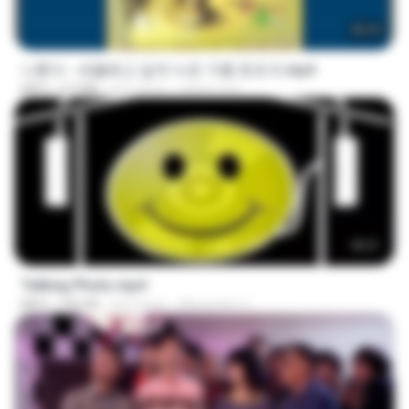
05:29
나훈아 - 세월베고 길게 누운 구름 한조각.mp4
MP4
6.0 MB
há 3 anos
castor-trot
00:21
Talking Photo.mp4
MP4
546 KB
há 2 anos
Alexandre V.