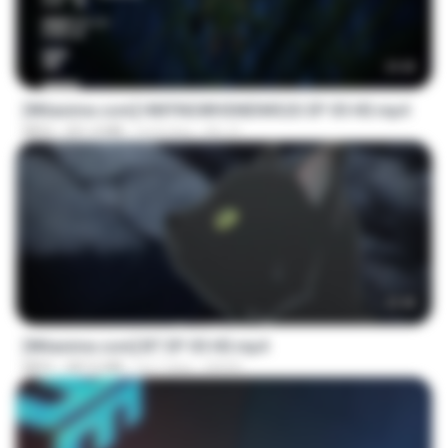
23:42
[Witanime.com] HMYNGWHSNIDMS2S EP 05 HD.mp4
MP4
251.4 MB
há 8 dias
KILJY
23:45
[Witanime.com] BT EP 05 HD.mp4
MP4
287.6 MB
há 7 dias
BAXK