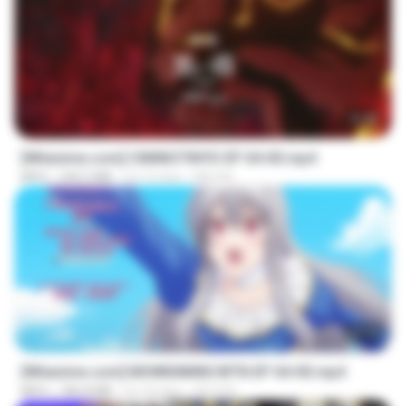
23:40
[Witanime.com] CIIMNOTINYD EP 04 HD.mp4
MP4
240.5 MB
há 10 dias
MILOKI
25:10
[Witanime.com] MSWKMMNCWTN EP 04 HD.mp4
MP4
186.8 MB
há 18 dias
SEIJOS