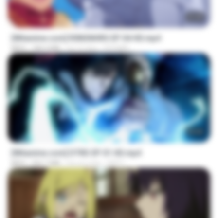
23:40
[Witanime.com] R0NSNHRS EP 04 HD.mp4
MP4
184.4 MB
há 15 dias
RYUMIN
23:04
[Witanime.com] DTRD EP 01 HD.mp4
MP4
262.7 MB
há um mês
DRTY