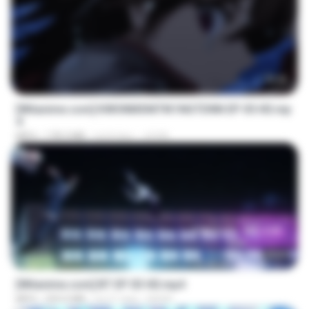
23:40
[Witanime.com] KWONMSNITIK1NGTDNN EP 05 HD.mp
4
MP4
178.3 MB
há 8 dias
JUVIA
23:45
[Witanime.com] BT EP 03 HD.mp4
MP4
250.0 MB
há 21 dias
BAXK