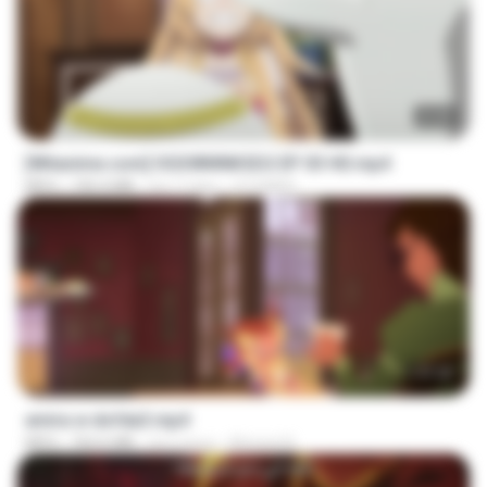
23:40
[Witanime.com] OGSWMNKSD2 EP 03 HD.mp4
MP4
190.4 MB
há 17 dias
OTOMER
1:37:25
amira w dofda3.mp4
MP4
764.6 MB
há 2 anos
Ahmed A.