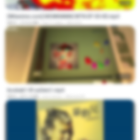
23:40
[Witanime.com] MSWKMMNCWTN EP 05 HD.mp4
MP4
213.6 MB
há 11 dias
SEIJOS
1:37:31
bosbab1 tfl za3em1.mp4
MP4
871.3 MB
há 2 anos
Ahmed A.