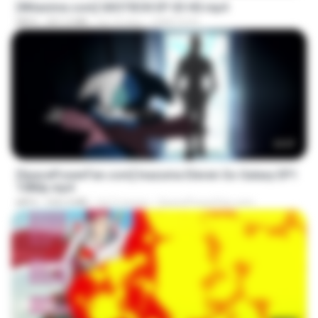
[Witanime.com] GKSTIEOII EP 03 HD.mp4
MP4
321.5 MB
há 19 dias
GAIKTSOS
23:57
[SpacePowerFan.com] Inazuma Eleven Go Galaxy EP1
1080p.mp4
MP4
526.4 MB
há 2 meses
SpacePowerFan.com