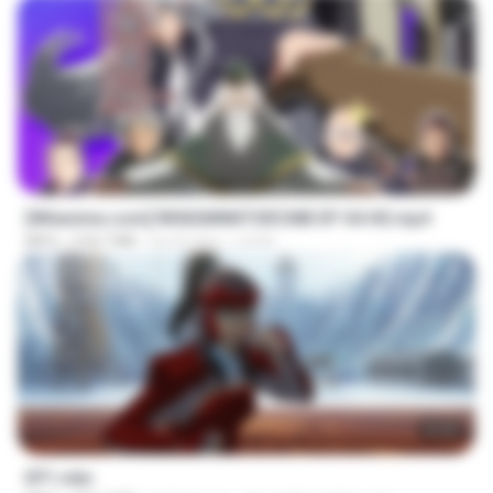
23:40
[Witanime.com] RKNGMNNTSRCMB EP 04 HD.mp4
MP4
218.7 MB
há 23 dias
LOLKI
23:55
EP1.mkv