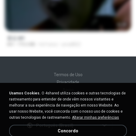
56:48
꽃섬.avi
AVI
775.6 MB
há 9 anos
yena8822
Termos de Uso
Privacidade
Apoio
Usamos Cookies.
O 4shared utiliza cookies e outras tecnologias de
Não venda minhas informações pessoais
rastreamento para entender de onde vêm nossos visitantes e
Não compartilhe minhas informações pessoais
melhorar a sua experiência de navegação em nosso Website. Ao
usar nosso Website, você concorda com o nosso uso de cookies e
outras tecnologias de rastreamento.
Alterar minhas preferências
Português (Brasil)
Concordo