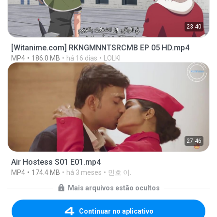
23:40
[Witanime.com] RKNGMNNTSRCMB EP 05 HD.mp4
MP4
186.0 MB
há 16 dias
LOLKI
27:46
Air Hostess S01 E01.mp4
MP4
174.4 MB
há 3 meses
민호 이.
Mais arquivos estão ocultos
Continuar no aplicativo