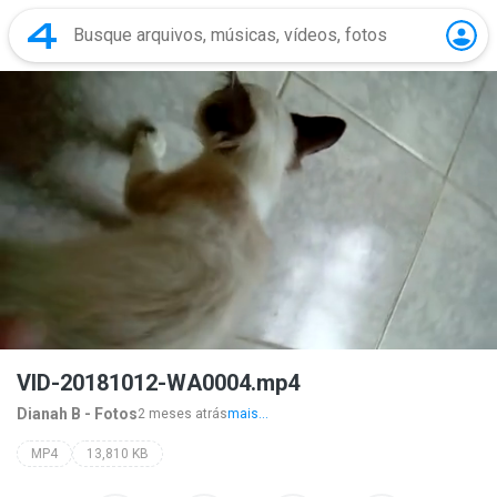
VID-20181012-WA0004.mp4
Dianah B - Fotos
2 meses atrás
mais...
MP4
13,810 KB