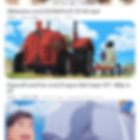
[Witanime.com] SDONATA EP 05 HD.mp4
MP4
181.2 MB
há 5 dias
GRET
23:24
[SpacePowerFan.com] Dragon Ball Super EP1 480p.m
p4
MP4
208.3 MB
há um ano
AnimezToon.com