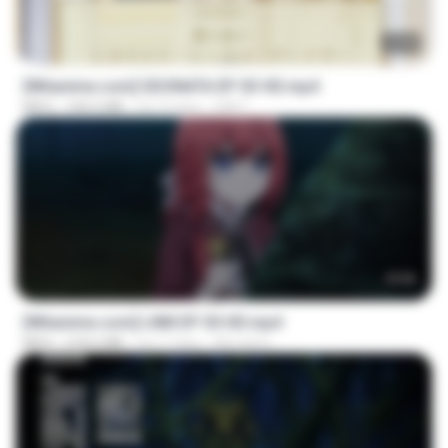
23:40
[Witanime.com] SDONATA EP 03 HD.mp4
MP4
140.6 MB
há 19 dias
GRET
23:50
[Witanime.com] LNM EP 05 HD.mp4
MP4
218.6 MB
há 17 dias
MUrabito