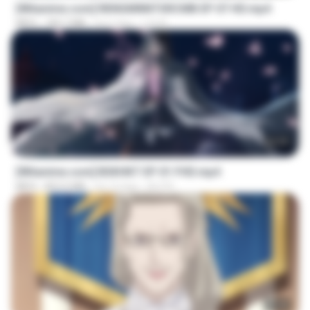
[Witanime.com] RKNGMNNTSRCMB EP 07 HD.mp4
MP4
183.7 MB
há 2 dias
LOLKI
24:35
[Witanime.com] BSKHKT EP 01 FHD.mp4
MP4
853.0 MB
há 14 dias
BLITR
23:40