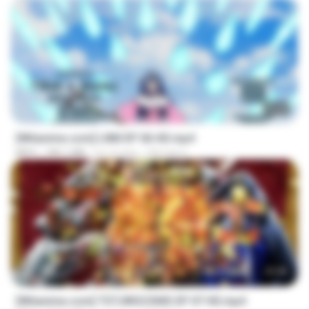
23:50
[Witanime.com] LNM EP 06 HD.mp4
MP4
180.1 MB
há 10 dias
MUrabito
23:40
[Witanime.com] TSTJWGCDMS EP 07 HD.mp4