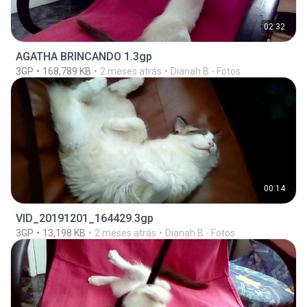
02:32
AGATHA BRINCANDO 1.3gp
3GP
168,789 KB
2 meses atrás
Dianah B - Fotos
00:14
VID_20191201_164429.3gp
3GP
13,198 KB
2 meses atrás
Dianah B - Fotos