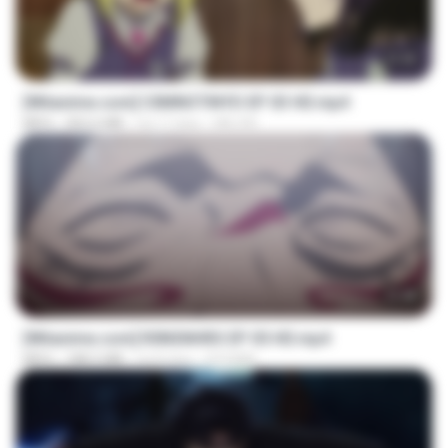
23:40
[Witanime.com] CIIMNOTINYD EP 03 HD.mp4
MP4
302.6 MB
há 17 dias
MILOKI
23:40
[Witanime.com] R0NSNHRS EP 05 HD.mp4
MP4
188.5 MB
há 8 dias
RYUMIN