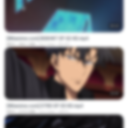
25:22
[Witanime.com] BSKHKT EP 02 HD.mp4
MP4
406.1 MB
há 7 dias
BLITR
23:03
[Witanime.com] DTRD EP 05 HD.mp4
MP4
219.5 MB
há 3 dias
DRTY