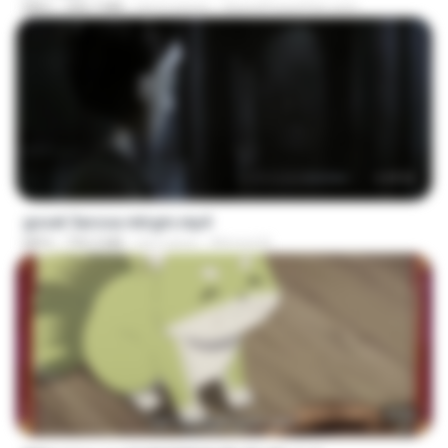
MKV
390.7 MB
há 4 meses
SpacePowerFan.com
1:17:11
goset 3arosa mtrgm.mp4
MP4
739.3 MB
há 2 anos
Ahmed A.
23:50