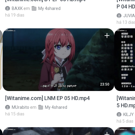
P 04 H
BAXK
em
My 4shared
há 19 dias
JUVIA
há 13 dia
23:50
[Witanime.com] LNM EP 05 HD.mp4
[Witan
5 HD.m
MUrabito
em
My 4shared
há 15 dias
KILJY
há 5 dias