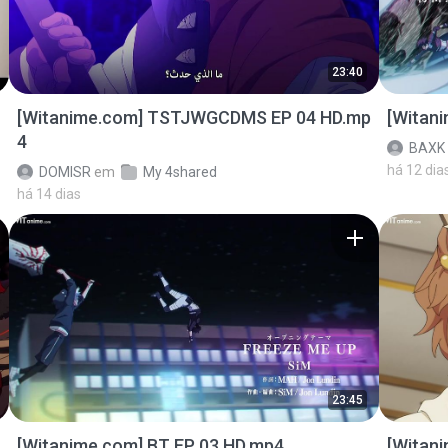
23:40
[Witanime.com] TSTJWGCDMS EP 04 HD.mp
[Witan
4
BAXK
há 12 dia
DOMISR
em
My 4shared
há 14 dias
23:45
[Witanime.com] BT EP 03 HD.mp4
[Witan