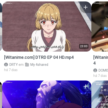
23:03
[Witanime.com] DTRD EP 04 HD.mp4
[Witan
4
DRTY
em
My 4shared
há 7 dias
DOMI
há 7 dias