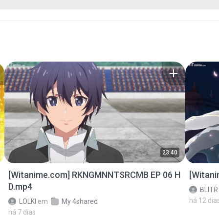
23:40
[Witanime.com] RKNGMNNTSRCMB EP 06 H
[Witan
D.mp4
BLITR
há 12 dia
LOLKI
em
My 4shared
há 7 dias