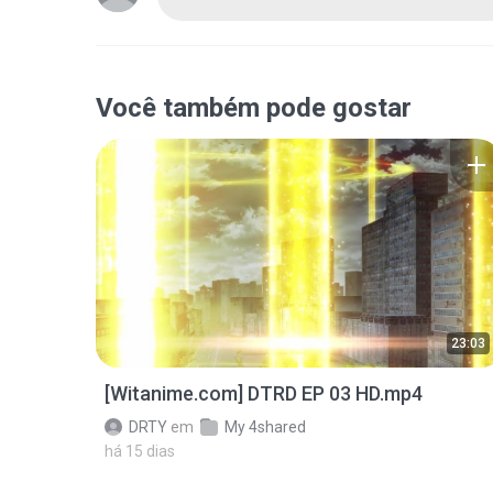
Você também pode gostar
23:03
[Witanime.com] DTRD EP 03 HD.mp4
DRTY
em
My 4shared
há 15 dias