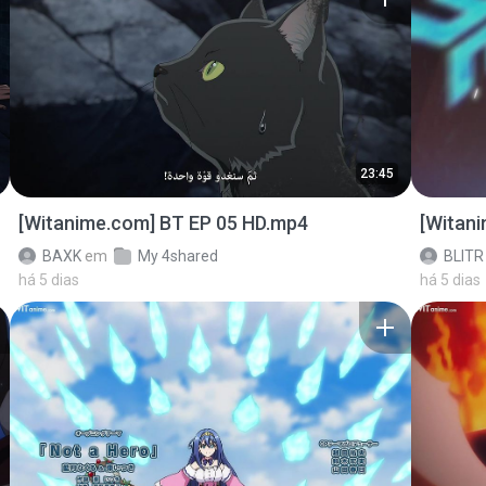
23:45
[Witanime.com] BT EP 05 HD.mp4
[Witan
BAXK
em
My 4shared
BLITR
há 5 dias
há 5 dias