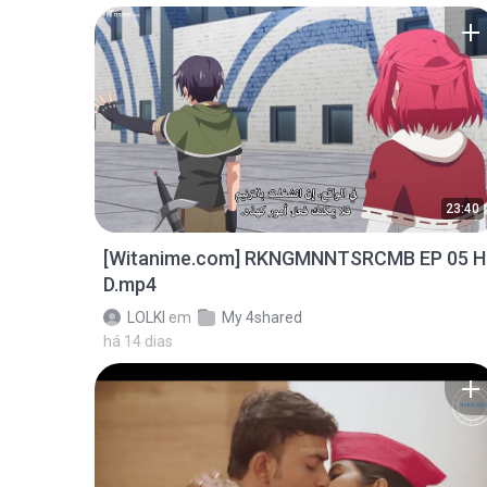
23:40
[Witanime.com] RKNGMNNTSRCMB EP 05 H
D.mp4
LOLKI
em
My 4shared
há 14 dias