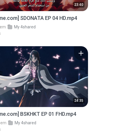
23:40
ime.com] SDONATA EP 04 HD.mp4
em
My 4shared
s
24:35
ime.com] BSKHKT EP 01 FHD.mp4
em
My 4shared
s