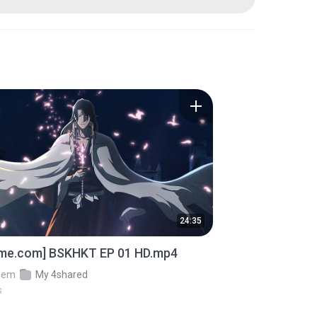
24:35
ime.com] BSKHKT EP 01 HD.mp4
em
My 4shared
s