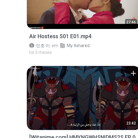
27:46
Air Hostess S01 E01.mp4
민호 이.
em
My 4shared
há 3 meses
23:42
[Witanime.com] HMYNGWHSNIDMS2S EP 0