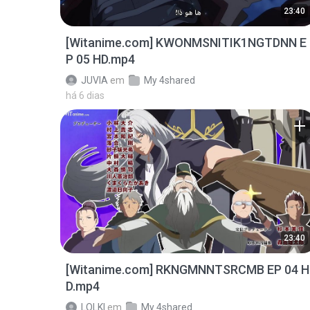
23:40
[Witanime.com] KWONMSNITIK1NGTDNN E
P 05 HD.mp4
JUVIA
em
My 4shared
há 6 dias
23:40
[Witanime.com] RKNGMNNTSRCMB EP 04 H
D.mp4
LOLKI
em
My 4shared