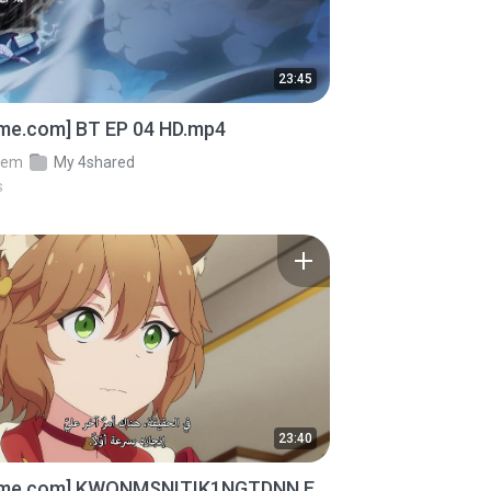
23:45
ime.com] BT EP 04 HD.mp4
em
My 4shared
s
23:40
ime.com] KWONMSNITIK1NGTDNN E