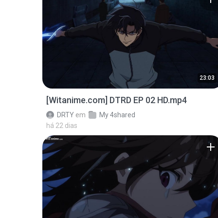
23:03
[Witanime.com] DTRD EP 02 HD.mp4
DRTY
em
My 4shared
há 22 dias