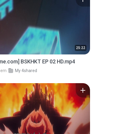
25:22
ime.com] BSKHKT EP 02 HD.mp4
em
My 4shared