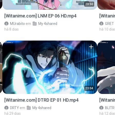
23:50
[Witanime.com] LNM EP 06 HD.mp4
[Witan
MUrabito
em
My 4shared
GRET
há 8 dias
há 10 dia
23:04
[Witanime.com] DTRD EP 01 HD.mp4
[Witan
DRTY
em
My 4shared
BLITR
há 29 dias
há 12 dia