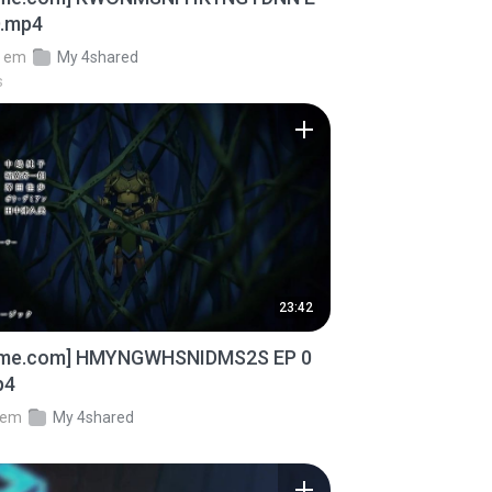
D.mp4
em
My 4shared
s
23:42
ime.com] HMYNGWHSNIDMS2S EP 0
p4
em
My 4shared