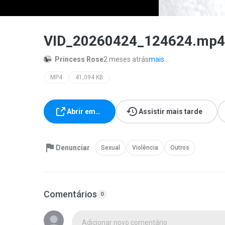
VID_20260424_124624.mp4
Princess Rose
2 meses atrás
mais...
MP4
41,094 KB
Abrir em…
Assistir mais tarde
Denunciar
Sexual
Violência
Outros
Comentários
0
Adicionar novo comentário