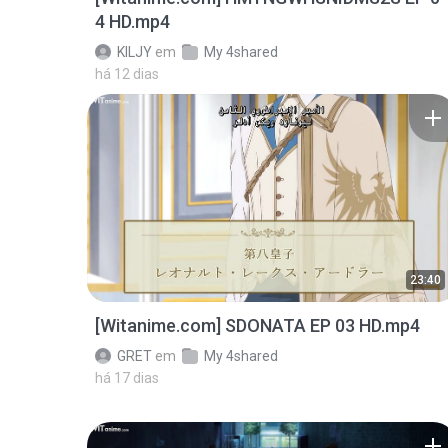
4 HD.mp4
KILJY
em
My 4shared
há 12 dias
23:40
[Witanime.com] SDONATA EP 03 HD.mp4
GRET
em
My 4shared
há 17 dias