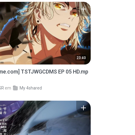
23:40
ime.com] TSTJWGCDMS EP 05 HD.mp
SR
em
My 4shared