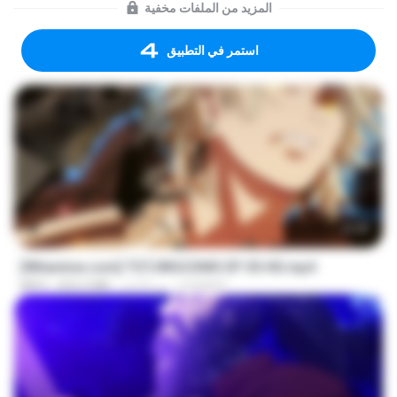
المزيد من الملفات مخفية
استمر في التطبيق
23:40
[Witanime.com] TSTJWGCDMS EP 05 HD.mp4
DOMISR
منذ 8 أيام
423.2 MB
MP4