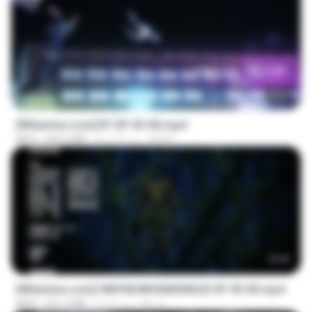
23:45
[Witanime.com] BT EP 03 HD.mp4
BAXK
منذ 21 يومًا
250.0 MB
MP4
23:42
[Witanime.com] HMYNGWHSNIDMS2S EP 05 HD.mp4
KILJY
منذ 7 أيام
251.4 MB
MP4