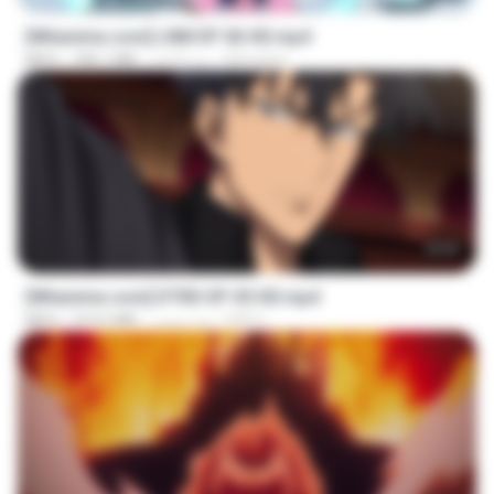
[Witanime.com] LNM EP 06 HD.mp4
MUrabito
منذ 9 أيام
180.1 MB
MP4
23:03
[Witanime.com] DTRD EP 05 HD.mp4
DRTY
منذ يومين
219.5 MB
MP4