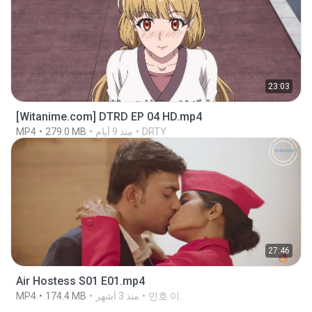
23:03
[Witanime.com] DTRD EP 04 HD.mp4
DRTY
منذ 9 أيام
279.0 MB
MP4
27:46
Air Hostess S01 E01.mp4
민호 이.
منذ 3 أشهر
174.4 MB
MP4