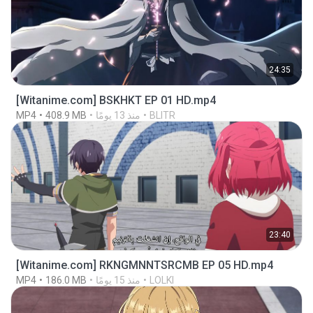
24:35
[Witanime.com] BSKHKT EP 01 HD.mp4
BLITR
منذ 13 يومًا
408.9 MB
MP4
23:40
[Witanime.com] RKNGMNNTSRCMB EP 05 HD.mp4
LOLKI
منذ 15 يومًا
186.0 MB
MP4