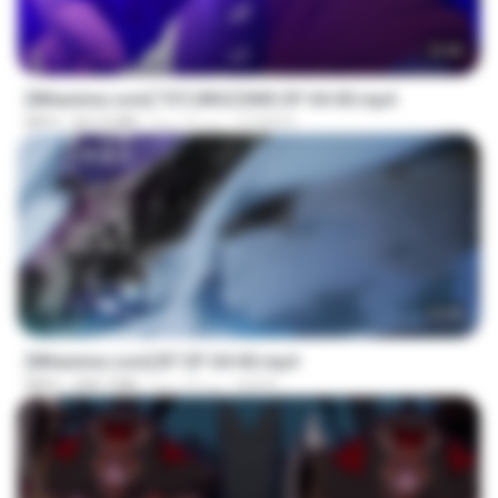
23:40
[Witanime.com] TSTJWGCDMS EP 04 HD.mp4
DOMISR
منذ 15 يومًا
567.0 MB
MP4
23:45
[Witanime.com] BT EP 04 HD.mp4
BAXK
منذ 14 يومًا
248.7 MB
MP4