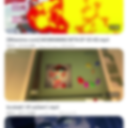
23:40
[Witanime.com] MSWKMMNCWTN EP 05 HD.mp4
SEIJOS
منذ 11 يومًا
213.6 MB
MP4
1:37:31
bosbab1 tfl za3em1.mp4
Ahmed A.
منذ عامين
871.3 MB
MP4