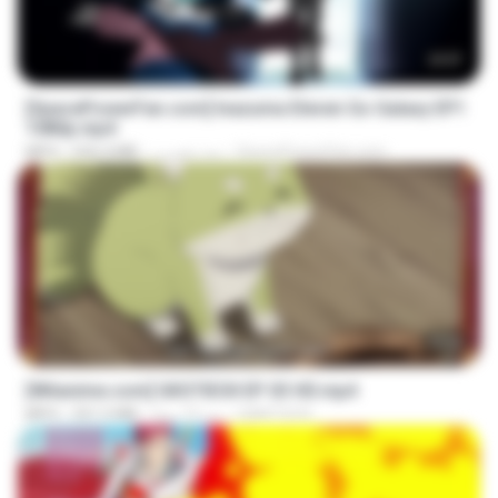
23:57
[SpacePowerFan.com] Inazuma Eleven Go Galaxy EP1
1080p.mp4
SpacePowerFan.com
منذ شهرين
526.4 MB
MP4
23:50
[Witanime.com] GKSTIEOII EP 03 HD.mp4
GAIKTSOS
منذ 19 يومًا
321.5 MB
MP4