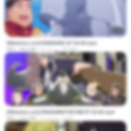
23:40
[Witanime.com] R0NSNHRS EP 04 HD.mp4
RYUMIN
منذ 15 يومًا
184.4 MB
MP4
23:40
[Witanime.com] RKNGMNNTSRCMB EP 04 HD.mp4
LOLKI
منذ 23 يومًا
218.7 MB
MP4