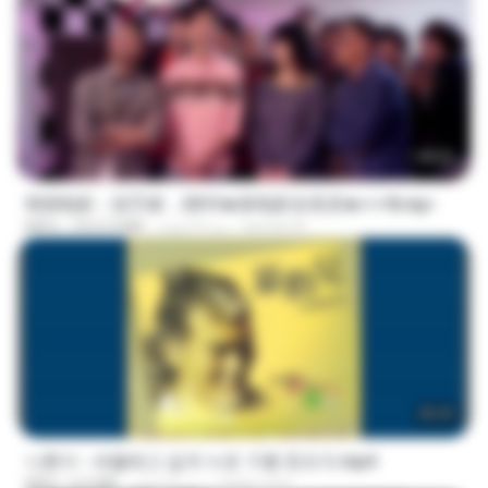
1:40:52
韩国电影：惩罚者，2013★新电影全高清★✔✔8.mp4
ayman A.
منذ 9 أعوام
1012.9 MB
MP4
05:29
나훈아 - 세월베고 길게 누운 구름 한조각.mp4
castor-trot
منذ 3 أعوام
6.0 MB
MP4