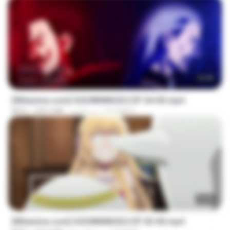
23:40
[Witanime.com] OGSWMNKSD2 EP 04 HD.mp4
OTOMER
منذ 9 أيام
228.5 MB
MP4
23:40
[Witanime.com] OGSWMNKSD2 EP 03 HD.mp4