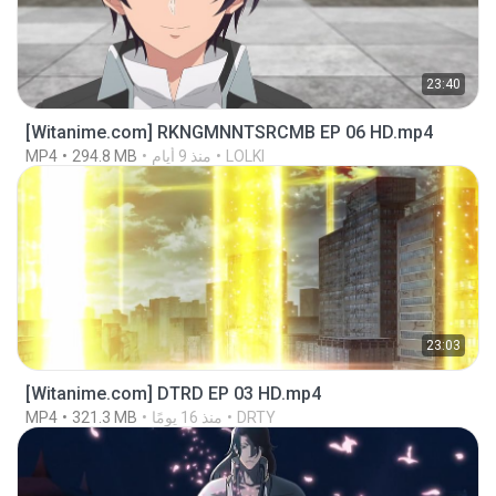
23:40
[Witanime.com] RKNGMNNTSRCMB EP 06 HD.mp4
LOLKI
منذ 9 أيام
294.8 MB
MP4
23:03
[Witanime.com] DTRD EP 03 HD.mp4
DRTY
منذ 16 يومًا
321.3 MB
MP4