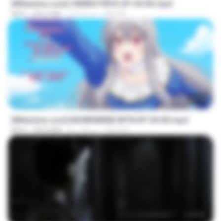
[Witanime.com] CIIMNOTINYD EP 04 HD.mp4
MILOKI
منذ 10 أيام
240.5 MB
MP4
25:10
[Witanime.com] MSWKMMNCWTN EP 04 HD.mp4
SEIJOS
منذ 18 يومًا
186.8 MB
MP4
1:17:11