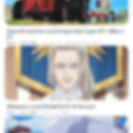
23:24
[SpacePowerFan.com] Dragon Ball Super EP1 480p.m
p4
AnimezToon.com
منذ عام واحد
208.3 MB
MP4
23:40
[Witanime.com] SDONATA EP 05 HD.mp4
GRET
منذ 5 أيام
181.2 MB
MP4