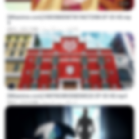
23:39
[Witanime.com] KWONMSNITIK1NGTDNN EP 03 HD.mp
4
JUVIA
منذ 22 يومًا
225.7 MB
MP4
23:42
[Witanime.com] HMYNGWHSNIDMS2S EP 03 HD.mp4
KILJY
منذ 21 يومًا
210.4 MB
MP4