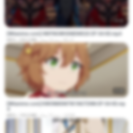
23:42
[Witanime.com] HMYNGWHSNIDMS2S EP 04 HD.mp4
KILJY
منذ 14 يومًا
235.5 MB
MP4
23:40
[Witanime.com] KWONMSNITIK1NGTDNN EP 04 HD.mp
4
JUVIA
منذ 15 يومًا
192.0 MB
MP4