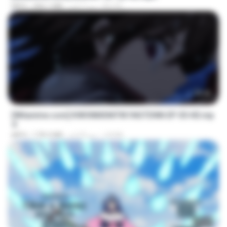
BLITR
منذ 7 أيام
406.1 MB
MP4
23:40
[Witanime.com] KWONMSNITIK1NGTDNN EP 05 HD.mp
4
JUVIA
منذ 8 أيام
178.3 MB
MP4
23:50