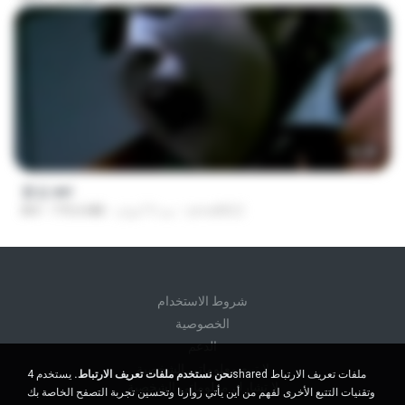
56:48
꽃섬.avi
yena8822
منذ 9 أعوام
775.6 MB
AVI
شروط الاستخدام
الخصوصية
الدعم
لا تبيع معلوماتي الشخصية
نحن نستخدم ملفات تعريف الارتباط.
يستخدم 4shared ملفات تعريف الارتباط
لا تشارك معلوماتي الشخصية
وتقنيات التتبع الأخرى لفهم من أين يأتي زوارنا وتحسين تجربة التصفح الخاصة بك