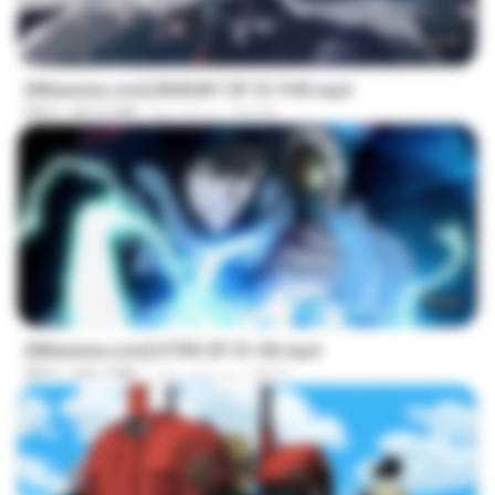
24:35
[Witanime.com] BSKHKT EP 01 FHD.mp4
BLITR
منذ 13 يومًا
853.0 MB
MP4
23:04
[Witanime.com] DTRD EP 01 HD.mp4
DRTY
منذ شهر واحد
262.7 MB
MP4