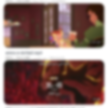
OTOMER
منذ 16 يومًا
190.4 MB
MP4
1:37:25
amira w dofda3.mp4
Ahmed A.
منذ عامين
764.6 MB
MP4
23:40