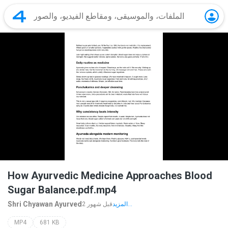
How Ayurvedic Medicine Approaches Blood
Sugar Balance.pdf.mp4
Shri Chyawan Ayurved
المزيد...
2 قبل شهور
MP4
681 KB