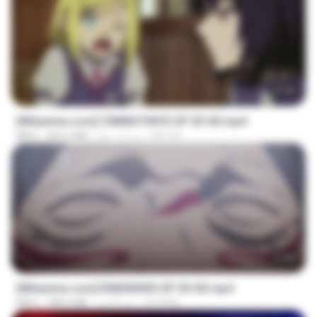
23:40
[Witanime.com] CIIMNOTINYD EP 03 HD.mp4
MILOKI
منذ 17 يومًا
302.6 MB
MP4
23:40
[Witanime.com] R0NSNHRS EP 05 HD.mp4
RYUMIN
منذ 8 أيام
188.5 MB
MP4