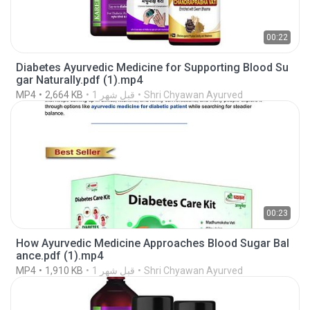
00:22
Diabetes Ayurvedic Medicine for Supporting Blood Su
gar Naturally.pdf (1).mp4
Shri Chyawan Ayurved
1 قبل شهر
2,664 KB
MP4
00:23
How Ayurvedic Medicine Approaches Blood Sugar Bal
ance.pdf (1).mp4
Shri Chyawan Ayurved
1 قبل شهر
1,910 KB
MP4