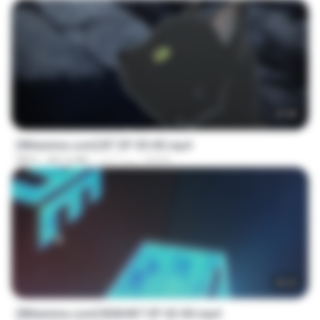
23:45
[Witanime.com] BT EP 05 HD.mp4
BAXK
منذ 7 أيام
287.6 MB
MP4
25:22
[Witanime.com] BSKHKT EP 02 HD.mp4