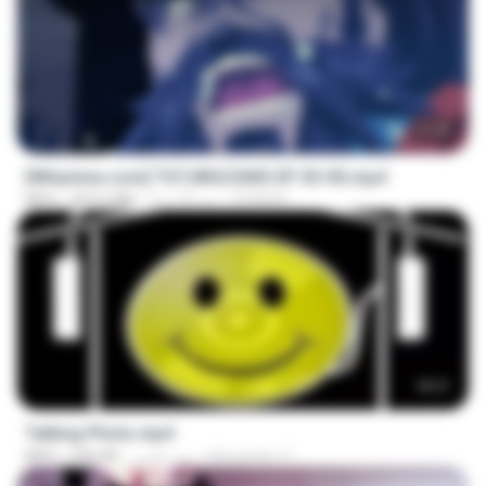
23:40
[Witanime.com] TSTJWGCDMS EP 03 HD.mp4
DOMISR
منذ 22 يومًا
453.6 MB
MP4
00:21
Talking Photo.mp4
Alexandre V.
منذ عامين
546 KB
MP4