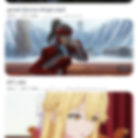
goset 3arosa mtrgm.mp4
Ahmed A.
منذ عامين
739.3 MB
MP4
23:55
EP1.mkv
SpacePowerFan.com
منذ 4 أشهر
390.7 MB
MKV