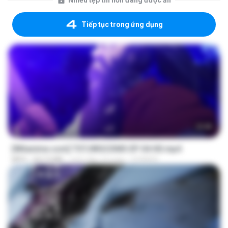
Nhiều tệp tin hơn đang được ẩn
Tiếp tục trong ứng dụng
23:40
[Witanime.com] TSTJWGCDMS EP 04 HD.mp4
MP4
567.0 MB
cách đây 14 ngày
DOMISR