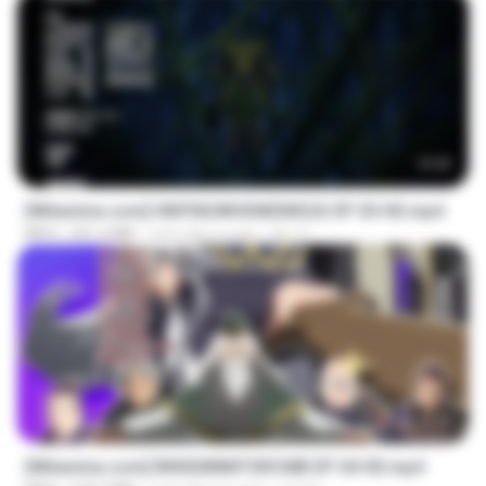
23:42
[Witanime.com] HMYNGWHSNIDMS2S EP 05 HD.mp4
MP4
251.4 MB
cách đây 5 ngày
KILJY
23:40
[Witanime.com] RKNGMNNTSRCMB EP 04 HD.mp4