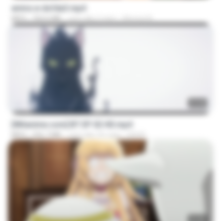
amira w dofda3.mp4
MP4
764.6 MB
cách đây 2 năm
Ahmed A.
23:45
[Witanime.com] BT EP 02 HD.mp4
MP4
256.7 MB
cách đây 26 ngày
BAXK
23:40