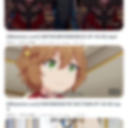
23:42
[Witanime.com] HMYNGWHSNIDMS2S EP 04 HD.mp4
MP4
235.5 MB
cách đây 12 ngày
KILJY
23:40
[Witanime.com] KWONMSNITIK1NGTDNN EP 04 HD.mp
4
MP4
192.0 MB
cách đây 13 ngày
JUVIA