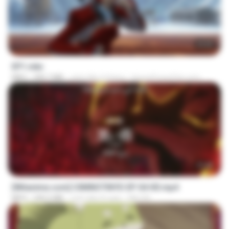
23:55
EP1.mkv
MKV
390.7 MB
cách đây 4 tháng
SpacePowerFan.com
23:40
[Witanime.com] CIIMNOTINYD EP 04 HD.mp4
MP4
240.5 MB
cách đây 8 ngày
MILOKI