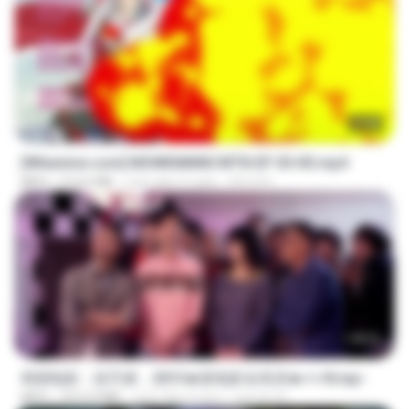
23:40
[Witanime.com] MSWKMMNCWTN EP 05 HD.mp4
MP4
213.6 MB
cách đây 9 ngày
SEIJOS
1:40:52
韩国电影：惩罚者，2013★新电影全高清★✔✔8.mp4
MP4
1012.9 MB
cách đây 9 năm
ayman A.