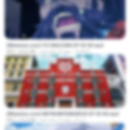
23:40
[Witanime.com] TSTJWGCDMS EP 03 HD.mp4
MP4
453.6 MB
cách đây 20 ngày
DOMISR
23:42
[Witanime.com] HMYNGWHSNIDMS2S EP 03 HD.mp4
MP4
210.4 MB
cách đây 19 ngày
KILJY