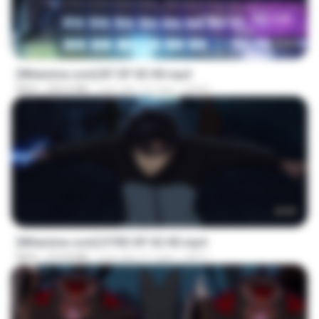
23:45
[Witanime.com] BT EP 03 HD.mp4
MP4
250.0 MB
cách đây 19 ngày
BAXK
23:03
[Witanime.com] DTRD EP 02 HD.mp4
MP4
319.8 MB
cách đây 21 ngày
DRTY