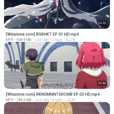
24:35
[Witanime.com] BSKHKT EP 01 HD.mp4
MP4
408.9 MB
cách đây 12 ngày
BLITR
23:40
[Witanime.com] RKNGMNNTSRCMB EP 05 HD.mp4
MP4
186.0 MB
cách đây 14 ngày
LOLKI