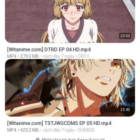
23:03
[Witanime.com] DTRD EP 04 HD.mp4
MP4
279.0 MB
cách đây 7 ngày
DRTY
23:40
[Witanime.com] TSTJWGCDMS EP 05 HD.mp4
MP4
423.2 MB
cách đây 7 ngày
DOMISR