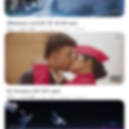
23:45
[Witanime.com] BT EP 04 HD.mp4
MP4
248.7 MB
cách đây 12 ngày
BAXK
27:46
Air Hostess S01 E01.mp4
MP4
174.4 MB
cách đây 3 tháng
민호 이.