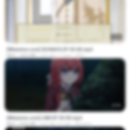
23:40
[Witanime.com] SDONATA EP 03 HD.mp4
MP4
140.6 MB
cách đây 17 ngày
GRET
23:50
[Witanime.com] LNM EP 05 HD.mp4
MP4
218.6 MB
cách đây 15 ngày
MUrabito