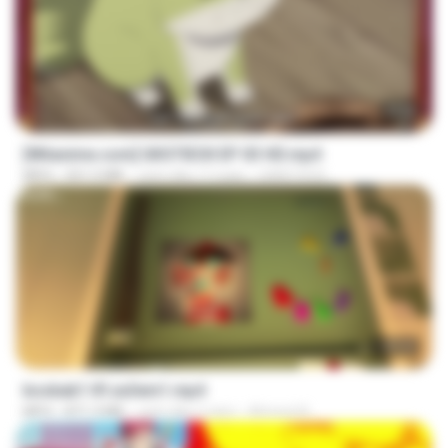
23:50
[Witanime.com] GKSTIEOII EP 03 HD.mp4
MP4
321.5 MB
cách đây 17 ngày
GAIKTSOS
1:37:31
bosbab1 tfl za3em1.mp4
MP4
871.3 MB
cách đây 2 năm
Ahmed A.