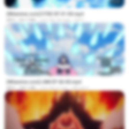
23:04
[Witanime.com] DTRD EP 01 HD.mp4
MP4
262.7 MB
cách đây 28 ngày
DRTY
23:50
[Witanime.com] LNM EP 06 HD.mp4
MP4
180.1 MB
cách đây 8 ngày
MUrabito