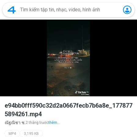
e94bb0fff590c32d2a0667fecb7b6a8e_177877
5894261.mp4
ณัฐณิชา ช.
2 tháng trước
thêm...
MP4
3,195 KB