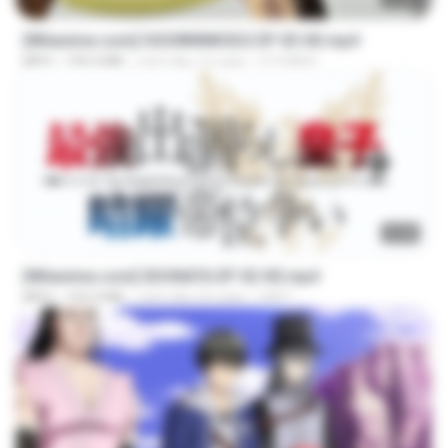
[Witanime.com] OGSWMNKSD2 EP 03 HD.mp4
MP4
190.4 MB
cách đây 15 ngày
OTOMER
23:40
[Witanime.com] SDONATA EP 02 HD.mp4
MP4
142.3 MB
cách đây 24 ngày
GRET