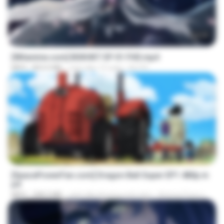
24:35
[Witanime.com] BSKHKT EP 01 FHD.mp4
MP4
853.0 MB
cách đây 12 ngày
BLITR
23:24
[SpacePowerFan.com] Dragon Ball Super EP1 480p.m
p4
MP4
208.3 MB
cách đây khoảng một năm
AnimezToon.com