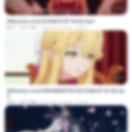
23:40
[Witanime.com] SDONATA EP 04 HD.mp4
MP4
154.5 MB
cách đây 10 ngày
GRET
23:39
[Witanime.com] KWONMSNITIK1NGTDNN EP 03 HD.mp
4
MP4
225.7 MB
cách đây 20 ngày
JUVIA