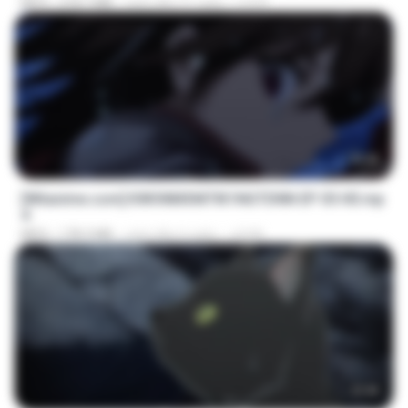
MP4
218.7 MB
cách đây 21 ngày
LOLKI
23:40
[Witanime.com] KWONMSNITIK1NGTDNN EP 05 HD.mp
4
MP4
178.3 MB
cách đây 6 ngày
JUVIA
23:45