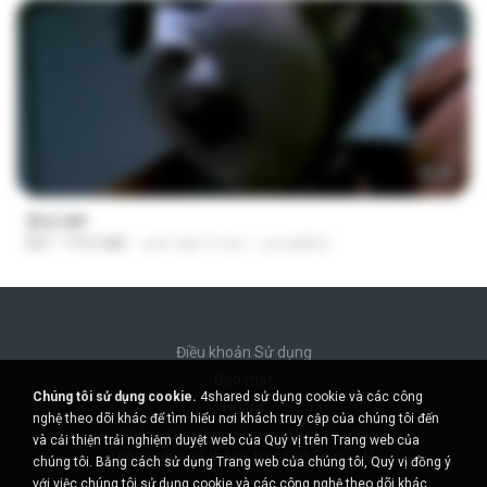
56:48
꽃섬.avi
AVI
775.6 MB
cách đây 9 năm
yena8822
Điều khoản Sử dụng
Bảo mật
Chúng tôi sử dụng cookie.
4shared sử dụng cookie và các công
Hỗ trợ
nghệ theo dõi khác để tìm hiểu nơi khách truy cập của chúng tôi đến
Không bán thông tin cá nhân của tôi
và cải thiện trải nghiệm duyệt web của Quý vị trên Trang web của
Không chia sẻ thông tin cá nhân của tôi
chúng tôi. Bằng cách sử dụng Trang web của chúng tôi, Quý vị đồng ý
với việc chúng tôi sử dụng cookie và các công nghệ theo dõi khác.