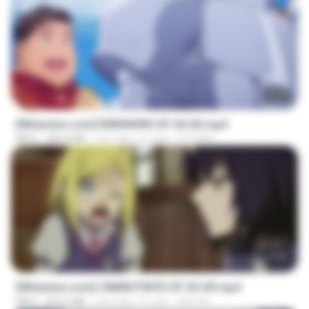
23:40
[Witanime.com] R0NSNHRS EP 04 HD.mp4
MP4
184.4 MB
cách đây 13 ngày
RYUMIN
23:40
[Witanime.com] CIIMNOTINYD EP 03 HD.mp4
MP4
302.6 MB
cách đây 15 ngày
MILOKI