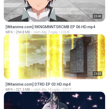
23:40
[Witanime.com] RKNGMNNTSRCMB EP 06 HD.mp4
MP4
294.8 MB
cách đây 7 ngày
LOLKI
23:03
[Witanime.com] DTRD EP 03 HD.mp4
MP4
321.3 MB
cách đây 14 ngày
DRTY