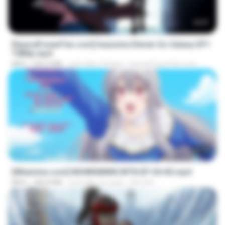
23:57
[SpacePowerFan.com] Inazuma Eleven Go Galaxy EP1
1080p.mp4
MP4
526.4 MB
cách đây 2 tháng
SpacePowerFan.com
25:10
[Witanime.com] MSWKMMNCWTN EP 04 HD.mp4
MP4
186.8 MB
cách đây 16 ngày
SEIJOS