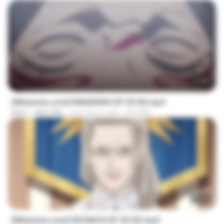
23:40
[Witanime.com] R0NSNHRS EP 05 HD.mp4
MP4
188.5 MB
cách đây 6 ngày
RYUMIN
23:40
[Witanime.com] SDONATA EP 05 HD.mp4