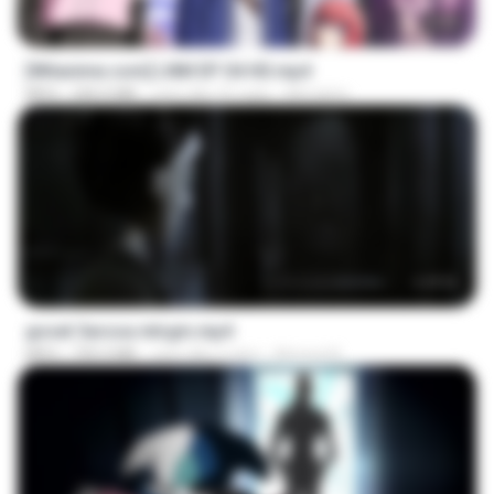
23:50
[Witanime.com] LNM EP 04 HD.mp4
MP4
240.0 MB
cách đây 22 ngày
MUrabito
1:17:11
goset 3arosa mtrgm.mp4
MP4
739.3 MB
cách đây 2 năm
Ahmed A.