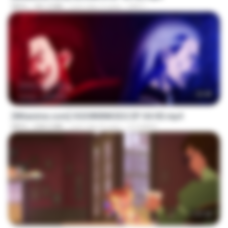
MP4
181.2 MB
cách đây 3 ngày
GRET
23:40
[Witanime.com] OGSWMNKSD2 EP 04 HD.mp4
MP4
228.5 MB
cách đây 8 ngày
OTOMER
1:37:25