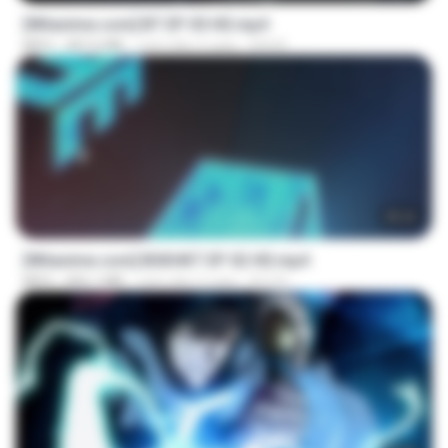
[Witanime.com] BT EP 05 HD.mp4
MP4
287.6 MB
cách đây 5 ngày
BAXK
25:22
[Witanime.com] BSKHKT EP 02 HD.mp4
MP4
406.1 MB
cách đây 5 ngày
BLITR