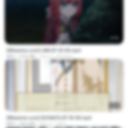
23:50
[Witanime.com] LNM EP 05 HD.mp4
MP4
218.6 MB
18일 전
MUrabito
23:40
[Witanime.com] SDONATA EP 03 HD.mp4
MP4
140.6 MB
20일 전
GRET