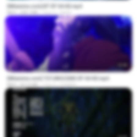
[Witanime.com] BT EP 04 HD.mp4
MP4
248.7 MB
15일 전
BAXK
23:40
[Witanime.com] TSTJWGCDMS EP 04 HD.mp4
MP4
567.0 MB
17일 전
DOMISR