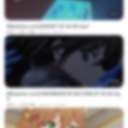
25:22
[Witanime.com] BSKHKT EP 02 HD.mp4
MP4
406.1 MB
8일 전
BLITR
23:40
[Witanime.com] KWONMSNITIK1NGTDNN EP 05 HD.mp
4
MP4
178.3 MB
9일 전
JUVIA