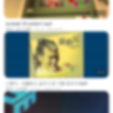
1:37:31
bosbab1 tfl za3em1.mp4
MP4
871.3 MB
2년 전
Ahmed A.
05:29
나훈아 - 세월베고 길게 누운 구름 한조각.mp4
MP4
6.0 MB
3년 전
castor-trot