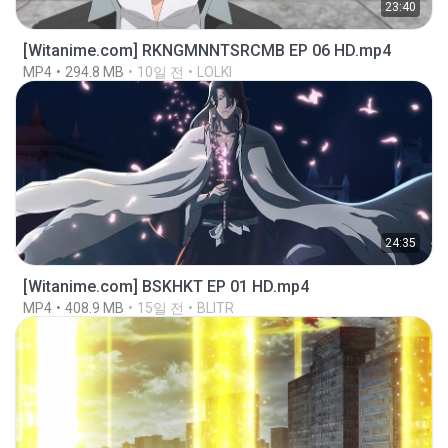
23:40
[Witanime.com] RKNGMNNTSRCMB EP 06 HD.mp4
MP4
294.8 MB
10일 전
LOLKI
24:35
[Witanime.com] BSKHKT EP 01 HD.mp4
MP4
408.9 MB
15일 전
BLITR