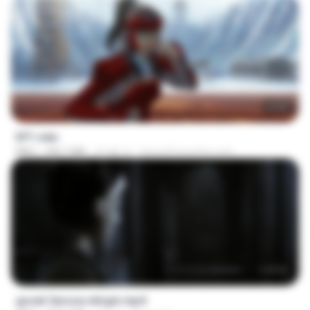
23:55
EP1.mkv
MKV
390.7 MB
4개월 전
SpacePowerFan.com
1:17:11
goset 3arosa mtrgm.mp4