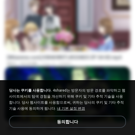
22:48
[Witanime.com] KWAKWNTIJKSGNDS EP 04 HD.mp4
MP4
162.8 MB
15일 전
DRIMY
당사는 쿠키를 사용합니다.
4shared는 방문자의 방문 경로를 파악하고 웹
사이트에서의 탐색 경험을 개선하기 위해 쿠키 및 기타 추적 기술을 사용
합니다. 당사 웹사이트를 사용함으로써, 귀하는 당사의 쿠키 및 기타 추적
기술 사용에 동의하게 됩니다.
내 기본 설정 변경
23:50
동의합니다
[Witanime.com] LNM EP 07 HD.mp4