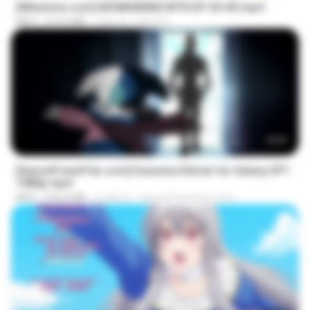
[Witanime.com] MSWKMMNCWTN EP 05 HD.mp4
MP4
213.6 MB
12일 전
SEIJOS
23:57
[SpacePowerFan.com] Inazuma Eleven Go Galaxy EP1
1080p.mp4
MP4
526.4 MB
2개월 전
SpacePowerFan.com