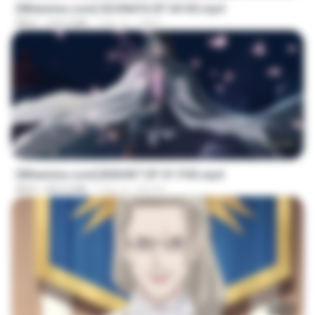
[Witanime.com] SDONATA EP 04 HD.mp4
MP4
154.5 MB
13일 전
GRET
24:35
[Witanime.com] BSKHKT EP 01 FHD.mp4
MP4
853.0 MB
15일 전
BLITR
23:40