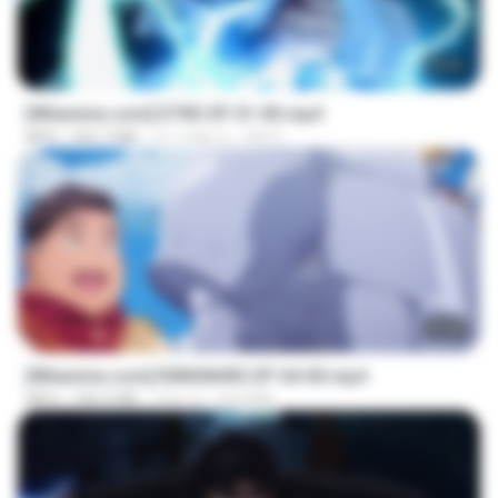
23:04
[Witanime.com] DTRD EP 01 HD.mp4
MP4
262.7 MB
약 1개월 전
DRTY
23:40
[Witanime.com] R0NSNHRS EP 04 HD.mp4
MP4
184.4 MB
16일 전
RYUMIN