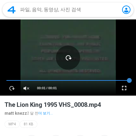
00:01 / 00:01
The Lion King 1995 VHS_0008.mp4
matt knezz
2 달 전
더 보기...
MP4
81 KB