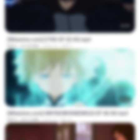
23:03
[Witanime.com] DTRD EP 02 HD.mp4
MP4
319.8 MB
25일 전
DRTY
23:41
[Witanime.com] HMYNGWHSNIDMS2S EP 06 HD.mp4
MP4
226.0 MB
하루 전
KILJY