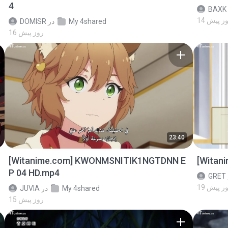
4
BAXK
 روز پیش
My 4shared
در
DOMISR
16 روز پیش
23:40
[Witanime.com] KWONMSNITIK1NGTDNN E
[Witan
P 04 HD.mp4
GRET
 روز پیش
My 4shared
در
JUVIA
15 روز پیش