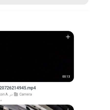
00:13
20726214945.mp4
Camera
در
kon A.
2 