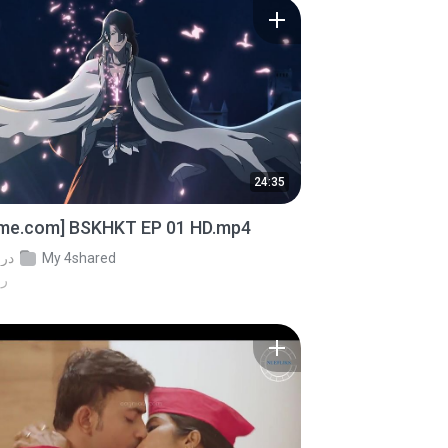
24:35
ime.com] BSKHKT EP 01 HD.mp4
My 4shared
در
14