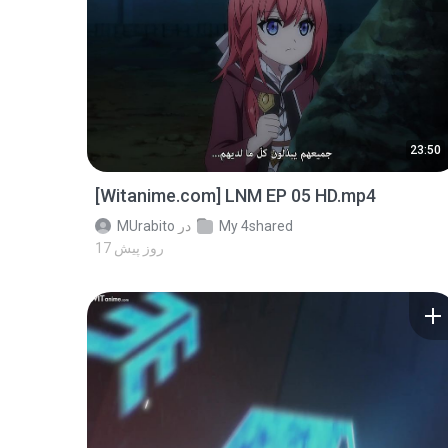
23:50
[Witanime.com] LNM EP 05 HD.mp4
My 4shared
در
MUrabito
17 روز پیش