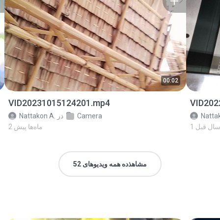
00:02
VID20231015124201.mp4
VID202
Natta
Camera
در
Nattakon A.
 سال‌ قبل
2 ماه‌ها پیش
مشاهذده همه ویدیوهای 52