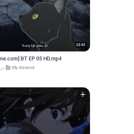
23:45
ime.com] BT EP 05 HD.mp4
My 4shared
در