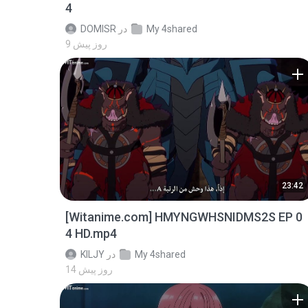
4
My 4shared
در
DOMISR
9 روز پیش
23:42
[Witanime.com] HMYNGWHSNIDMS2S EP 0
4 HD.mp4
My 4shared
در
KILJY
14 روز پیش