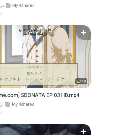
My 4shared
در
14
23:40
ime.com] SDONATA EP 03 HD.mp4
My 4shared
در
19