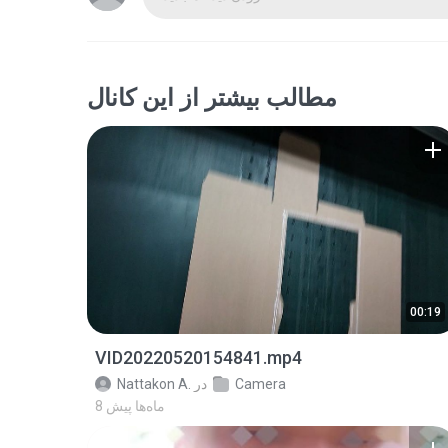
مطالب بیشتر از این کانال
00:19
VID20220520154841.mp4
Camera
در
Nattakon A.
8 ماه‌ها پیش