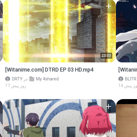
23:03
[Witanime.com] DTRD EP 03 HD.mp4
[Witan
BLITR
My 4shared
در
DRTY
 روز پیش
17 روز پیش