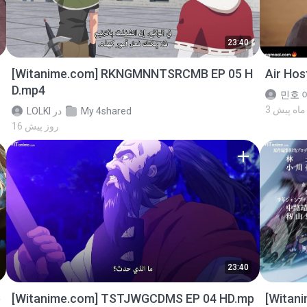
23:40
[Witanime.com] RKNGMNNTSRCMB EP 05 H
Air Ho
D.mp4
민호 이
3 ماه پیش
My 4shared
در
LOLKI
16 روز پیش
23:40
p
[Witanime.com] TSTJWGCDMS EP 04 HD.mp
[Witan