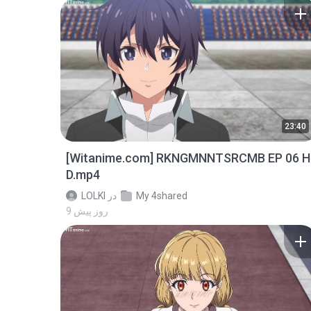
23:40
[Witanime.com] RKNGMNNTSRCMB EP 06 H
D.mp4
My 4shared
در
LOLKI
9 روز پیش