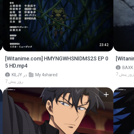
23:42
[Witanime.com] HMYNGWHSNIDMS2S EP 0
[Witan
5 HD.mp4
BAXK
7 روز پیش
My 4shared
در
KILJY
7 روز پیش