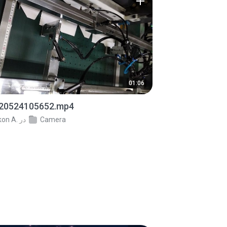
01:06
20524105652.mp4
Camera
در
kon A.
1