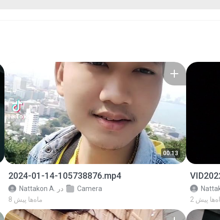
00:13
2024-01-14-105738876.mp4
VID202
Natta
Camera
در
Nattakon A.
ماه‌ها پیش
8 ماه‌ها پیش