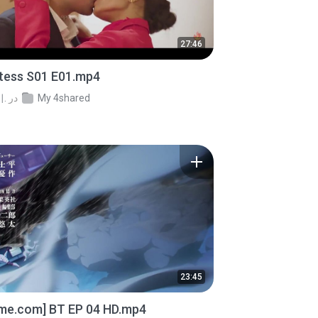
27:46
stess S01 E01.mp4
My 4shared
در
.
23:45
ime.com] BT EP 04 HD.mp4