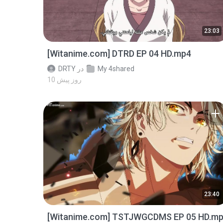
23:03
[Witanime.com] DTRD EP 04 HD.mp4
My 4shared
در
DRTY
10 روز پیش
23:40
[Witanime.com] TSTJWGCDMS EP 05 HD.m