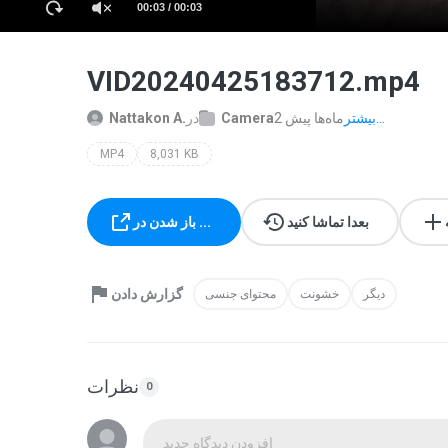
00:03 / 00:03
VID20240425183712.mp4
بیشتر...
2 ماه‌ها پیش
Camera
در
Nattakon A.
MP4
8,031 KB
بعدا تماشا کنید
باز شدن در ...
گزارش دادن
دیگر
خشونت
محتوای جنسی
نظرات
0
افزودن دیدگاه جدید