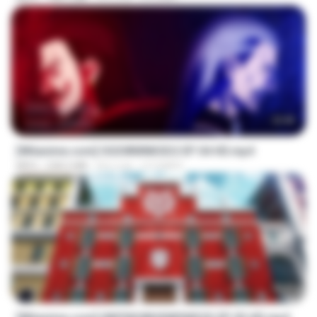
23:40
[Witanime.com] OGSWMNKSD2 EP 04 HD.mp4
MP4
228.5 MB
8天之前
OTOMER
23:42