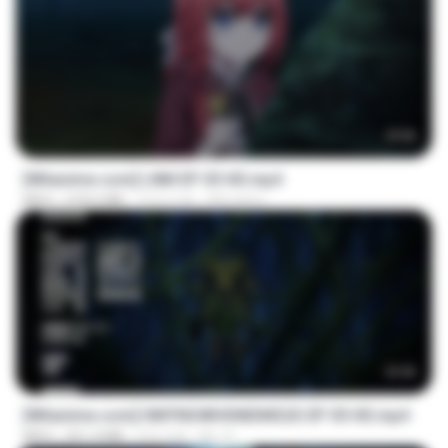
23:50
[Witanime.com] LNM EP 05 HD.mp4
MP4
218.6 MB
15天之前
MUrabito
23:42
[Witanime.com] HMYNGWHSNIDMS2S EP 05 HD.mp4
MP4
251.4 MB
5天之前
KILJY