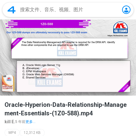
Oracle-Hyperion-Data-Relationship-Manage
ment-Essentials-(1Z0-588).mp4
kill E.
5 年前
更多...
MP4
12,312 KB