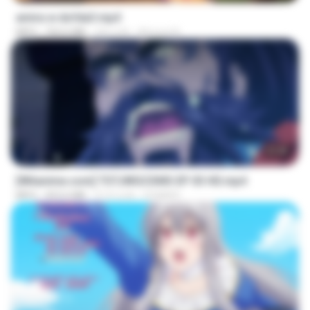
amira w dofda3.mp4
MP4
764.6 MB
2年之前
Ahmed A.
23:40
[Witanime.com] TSTJWGCDMS EP 03 HD.mp4
MP4
453.6 MB
21天之前
DOMISR