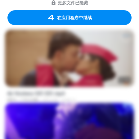
更多文件已隐藏
在应用程序中继续
27:46
Air Hostess S01 E01.mp4
MP4
174.4 MB
3月之前
민호 이.