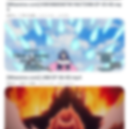
[Witanime.com] KWONMSNITIK1NGTDNN EP 05 HD.mp
4
MP4
178.3 MB
6天之前
JUVIA
23:50
[Witanime.com] LNM EP 06 HD.mp4
MP4
180.1 MB
8天之前
MUrabito