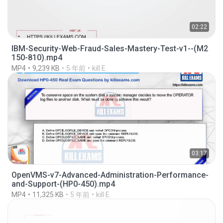
02:22
IBM-Security-Web-Fraud-Sales-Mastery-Test-v1--(M2
150-810).mp4
MP4
9,239 KB
5 年前
kill E.
03:17
OpenVMS-v7-Advanced-Administration-Performance-
and-Support-(HP0-450).mp4
MP4
11,325 KB
5 年前
kill E.