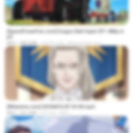
23:24
[SpacePowerFan.com] Dragon Ball Super EP1 480p.m
p4
MP4
208.3 MB
大约1年之前
AnimezToon.com
23:40
[Witanime.com] SDONATA EP 05 HD.mp4
MP4
181.2 MB
3天之前
GRET