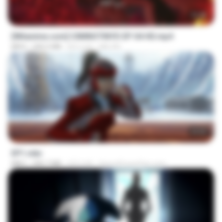
23:40
[Witanime.com] CIIMNOTINYD EP 04 HD.mp4
MP4
240.5 MB
8天之前
MILOKI
23:55
EP1.mkv
MKV
390.7 MB
4月之前
SpacePowerFan.com