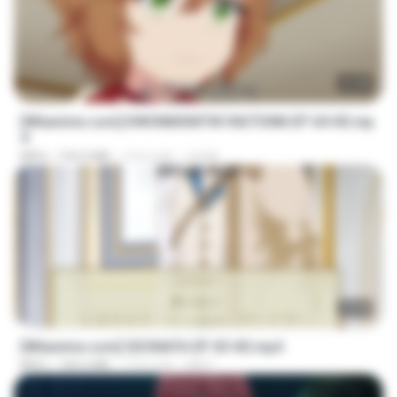
23:40
[Witanime.com] KWONMSNITIK1NGTDNN EP 04 HD.mp
4
MP4
192.0 MB
13天之前
JUVIA
23:40
[Witanime.com] SDONATA EP 03 HD.mp4
MP4
140.6 MB
17天之前
GRET