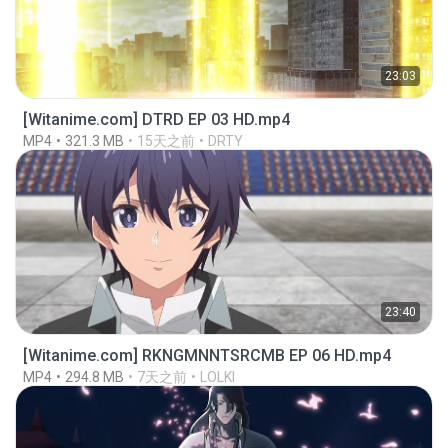
23:03
[Witanime.com] DTRD EP 03 HD.mp4
MP4
321.3 MB
15天之前
DRTY
23:40
[Witanime.com] RKNGMNNTSRCMB EP 06 HD.mp4
MP4
294.8 MB
7天之前
LOLKI