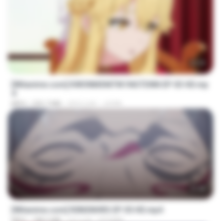
23:39
[Witanime.com] KWONMSNITIK1NGTDNN EP 03 HD.mp
4
MP4
225.7 MB
20天之前
JUVIA
23:40
[Witanime.com] R0NSNHRS EP 05 HD.mp4
MP4
188.5 MB
6天之前
RYUMIN