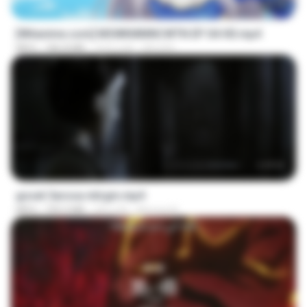
25:10
[Witanime.com] MSWKMMNCWTN EP 04 HD.mp4
MP4
186.8 MB
16天之前
SEIJOS
1:17:11
goset 3arosa mtrgm.mp4
MP4
739.3 MB
2年之前
Ahmed A.