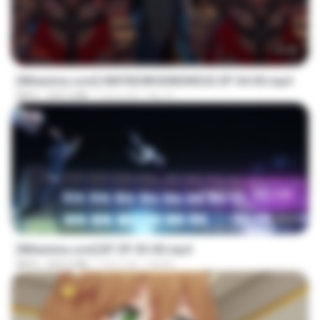
23:42
[Witanime.com] HMYNGWHSNIDMS2S EP 04 HD.mp4
MP4
235.5 MB
12天之前
KILJY
23:45
[Witanime.com] BT EP 03 HD.mp4
MP4
250.0 MB
19天之前
BAXK