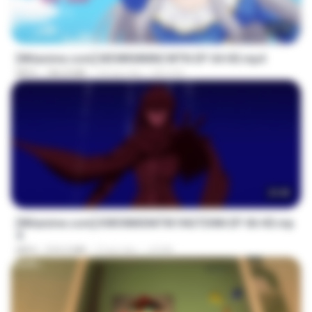
25:10
[Witanime.com] MSWKMMNCWTN EP 04 HD.mp4
MP4
186.8 MB
19 hari lalu
SEIJOS
23:40
[Witanime.com] KWONMSNITIK1NGTDNN EP 06 HD.mp
4
MP4
210.2 MB
2 hari lalu
JUVIA