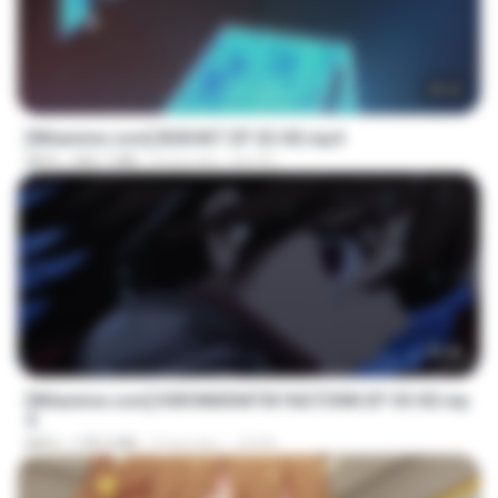
25:22
[Witanime.com] BSKHKT EP 02 HD.mp4
MP4
406.1 MB
8 hari lalu
BLITR
23:40
[Witanime.com] KWONMSNITIK1NGTDNN EP 05 HD.mp
4
MP4
178.3 MB
9 hari lalu
JUVIA