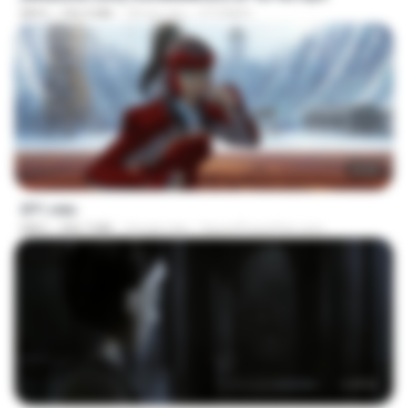
MP4
190.4 MB
18 hari lalu
OTOMER
23:55
EP1.mkv
MKV
390.7 MB
4 bulan lalu
SpacePowerFan.com
1:17:11