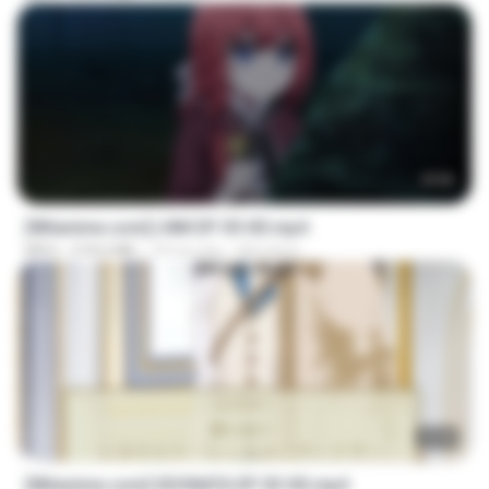
23:50
[Witanime.com] LNM EP 05 HD.mp4
MP4
218.6 MB
18 hari lalu
MUrabito
23:40
[Witanime.com] SDONATA EP 03 HD.mp4