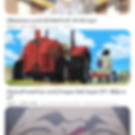
23:40
[Witanime.com] SDONATA EP 05 HD.mp4
MP4
181.2 MB
6 hari lalu
GRET
23:24
[SpacePowerFan.com] Dragon Ball Super EP1 480p.m
p4
MP4
208.3 MB
kira-kira setahun lalu
AnimezToon.com