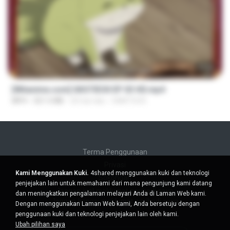
23:50
[Witanime.com] GKSTIEOII EP 03 HD.mp4
MP4
321.5 MB
20 hari lalu
GAIKTSOS
Terma Penggunaan
Privasi
Kami Menggunakan Kuki.
4shared menggunakan kuki dan teknologi
Sokongan
penjejakan lain untuk memahami dari mana pengunjung kami datang
Jangan jual maklumat peribadi saya
dan meningkatkan pengalaman melayari Anda di Laman Web kami.
Jangan kongsi maklumat peribadi saya
Dengan menggunakan Laman Web kami, Anda bersetuju dengan
penggunaan kuki dan teknologi penjejakan lain oleh kami.
Ubah pilihan saya