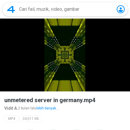
unmetered server in germany.mp4
Vidit A.
2 bulan lalu
lebih banyak...
MP4
34,011 KB