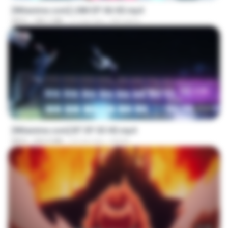
[Witanime.com] LNM EP 06 HD.mp4
MP4
180.1 MB
11 hari lalu
MUrabito
23:45
[Witanime.com] BT EP 03 HD.mp4
MP4
250.0 MB
22 hari lalu
BAXK