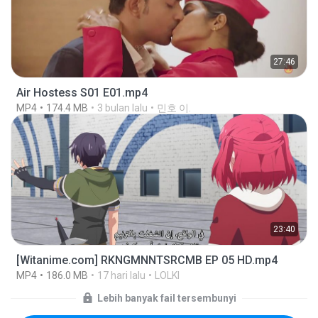
27:46
Air Hostess S01 E01.mp4
MP4
174.4 MB
3 bulan lalu
민호 이.
23:40
[Witanime.com] RKNGMNNTSRCMB EP 05 HD.mp4
MP4
186.0 MB
17 hari lalu
LOLKI
Lebih banyak fail tersembunyi