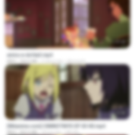
1:37:25
amira w dofda3.mp4
MP4
764.6 MB
2 tahun lalu
Ahmed A.
23:40
[Witanime.com] CIIMNOTINYD EP 03 HD.mp4
MP4
302.6 MB
18 hari lalu
MILOKI