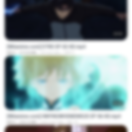
23:03
[Witanime.com] DTRD EP 02 HD.mp4
MP4
319.8 MB
25 hari lalu
DRTY
23:41
[Witanime.com] HMYNGWHSNIDMS2S EP 06 HD.mp4
MP4
226.0 MB
satu hari lalu
KILJY