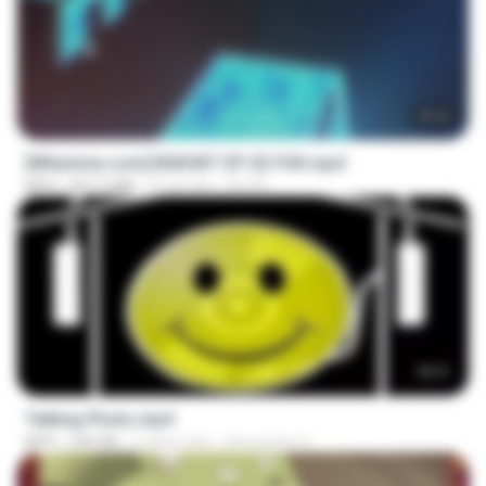
25:22
[Witanime.com] BSKHKT EP 02 FHD.mp4
MP4
847.2 MB
8 hari lalu
BLITR
00:21
Talking Photo.mp4
MP4
546 KB
2 tahun lalu
Alexandre V.