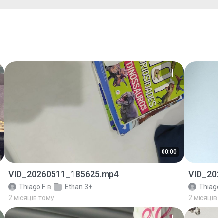
00:00
VID_20260511_185625.mp4
VID_20
Thiago F.
в
Ethan 3+
Thiago
2 місяців тому
2 місяців