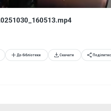
_20251030_160513.mp4
До бібліотеки
Скачати
Поділитис