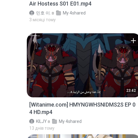
Air Hostess S01 E01.mp4
민호 이.
в
My 4shared
3 місяці тому
23:42
[Witanime.com] HMYNGWHSNIDMS2S EP 0
4 HD.mp4
KILJY
в
My 4shared
13 днів тому