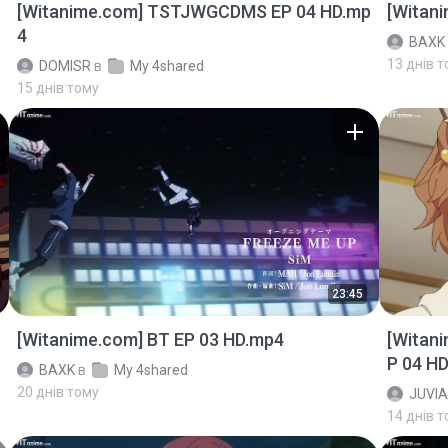
[Witanime.com] TSTJWGCDMS EP 04 HD.mp
[Witan
4
BAXK
13 днів 
DOMISR
в
My 4shared
15 днів тому
23:45
[Witanime.com] BT EP 03 HD.mp4
[Witan
P 04 H
BAXK
в
My 4shared
20 днів тому
JUVIA
14 днів 