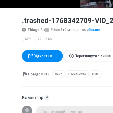
.trashed-1768342709-VID
Thiago F.
в
Ethan 3+
2 місяців тому
більше...
MP4
79,118 KB
Відкрити в...
Переглянути пізніше
Повідомити
Секс
Насильство
Інше
Коментарі
0
Додати новий коментар