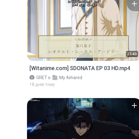
23:40
[Witanime.com] SDONATA EP 03 HD.mp4
GRET
в
My 4shared
18 днів тому