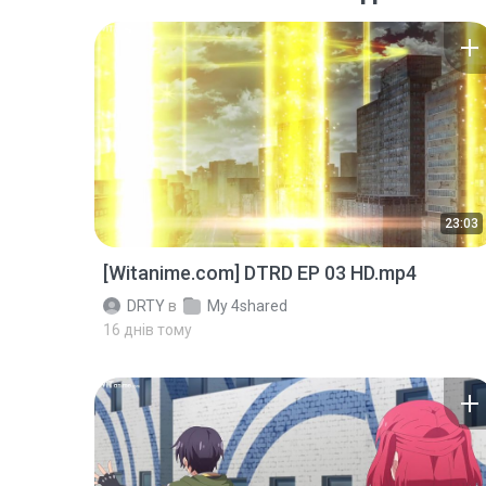
23:03
[Witanime.com] DTRD EP 03 HD.mp4
DRTY
в
My 4shared
16 днів тому