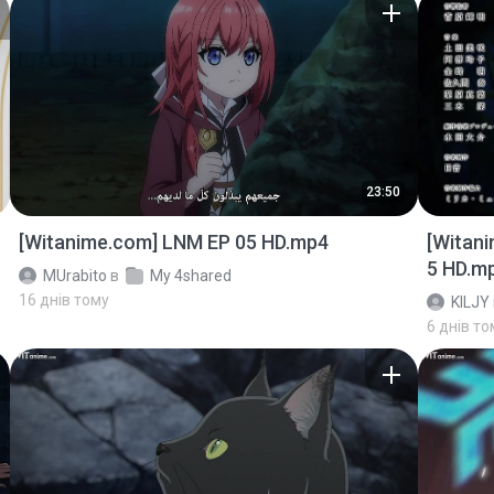
23:50
[Witanime.com] LNM EP 05 HD.mp4
[Witan
5 HD.m
MUrabito
в
My 4shared
16 днів тому
KILJY
6 днів то