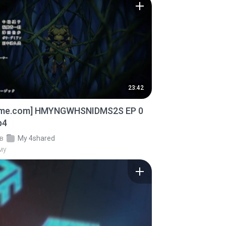
23:42
ime.com] HMYNGWHSNIDMS2S EP 0
p4
в
My 4shared
му