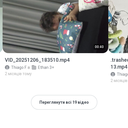
00:40
VID_20251206_183510.mp4
.trash
13.mp4
Thiago F.
в
Ethan 3+
2 місяців тому
Thiago
2 місяців
Переглянути всі 19 відео