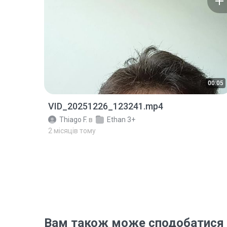
00:05
VID_20251226_123241.mp4
Thiago F.
в
Ethan 3+
2 місяців тому
Вам також може сподобатися