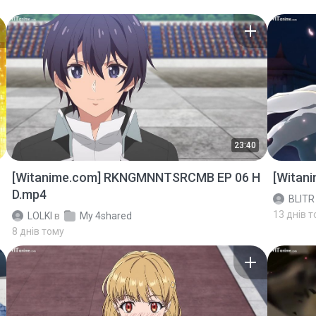
23:40
[Witanime.com] RKNGMNNTSRCMB EP 06 H
[Witan
D.mp4
BLITR
13 днів 
LOLKI
в
My 4shared
8 днів тому