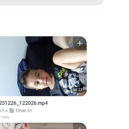
00:27
251226_122026.mp4
 F.
в
Ethan 3+
 тому