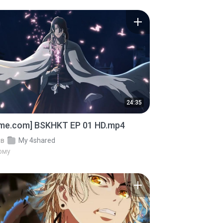
24:35
ime.com] BSKHKT EP 01 HD.mp4
в
My 4shared
тому