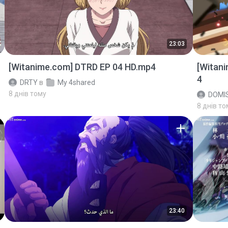
23:03
[Witanime.com] DTRD EP 04 HD.mp4
[Witan
4
DRTY
в
My 4shared
8 днів тому
DOMI
8 днів то
23:40