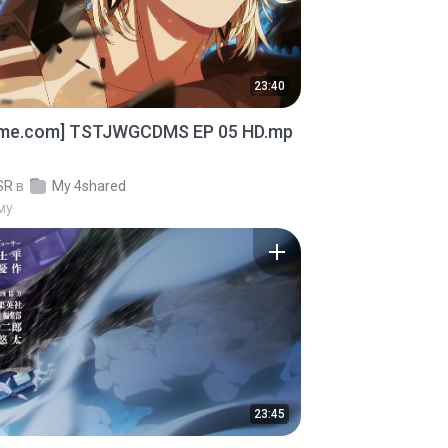
23:40
ime.com] TSTJWGCDMS EP 05 HD.mp
SR
в
My 4shared
му
23:45