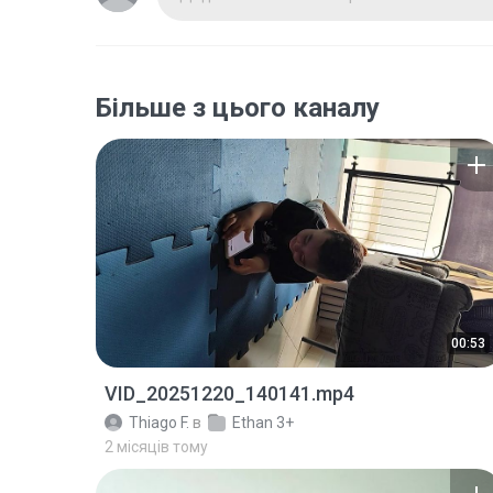
Більше з цього каналу
00:53
VID_20251220_140141.mp4
Thiago F.
в
Ethan 3+
2 місяців тому