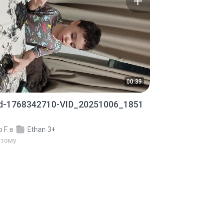
00:39
ed-1768342710-VID_20251006_1851
 F.
в
Ethan 3+
 тому