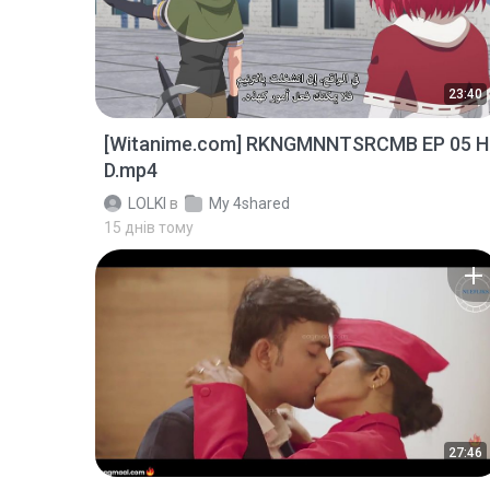
23:40
[Witanime.com] RKNGMNNTSRCMB EP 05 H
D.mp4
LOLKI
в
My 4shared
15 днів тому
27:46