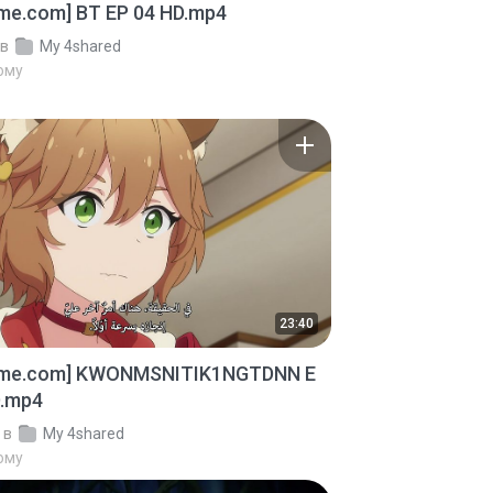
ime.com] BT EP 04 HD.mp4
в
My 4shared
тому
23:40
ime.com] KWONMSNITIK1NGTDNN E
D.mp4
в
My 4shared
тому