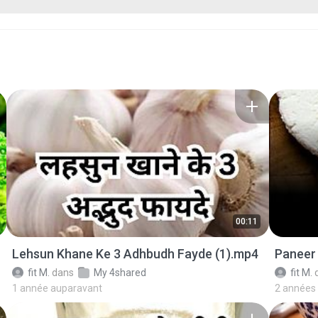
00:11
Lehsun Khane Ke 3 Adhbudh Fayde (1).mp4
Paneer
fit M.
dans
My 4shared
fit M.
1 année auparavant
2 années