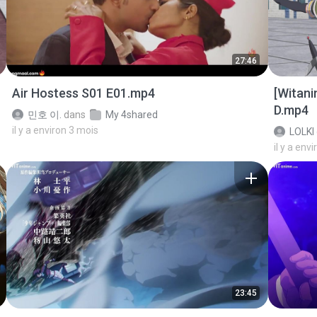
27:46
Air Hostess S01 E01.mp4
[Witan
D.mp4
민호 이.
dans
My 4shared
il y a environ 3 mois
LOLKI
il y a env
23:45