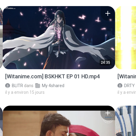
24:35
[Witanime.com] BSKHKT EP 01 HD.mp4
[Witan
BLITR
dans
My 4shared
DRTY
il y a environ 15 jours
il y a env