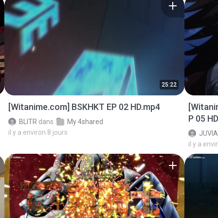
25:22
[Witanime.com] BSKHKT EP 02 HD.mp4
[Witan
P 05 H
BLITR
dans
My 4shared
il y a environ 8 jours
JUVIA
il y a envi