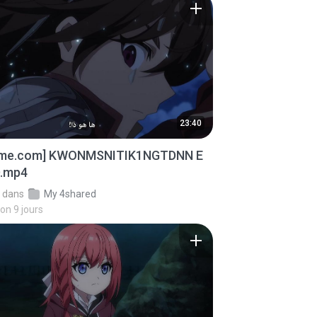
23:40
ime.com] KWONMSNITIK1NGTDNN E
D.mp4
dans
My 4shared
ron 9 jours