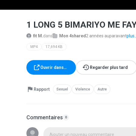
1 LONG 5 BIMARIYO ME F
fit M.
dans
Mon 4shared
2 années auparavant
plus..
MP4
17,694 KB
Ouvrir dans…
Regarder plus tard
Rapport
Sexuel
Violence
Autre
Commentaires
0
Ajouter un nouveau commentaire