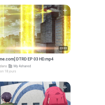
23:03
ime.com] DTRD EP 03 HD.mp4
dans
My 4shared
iron 18 jours