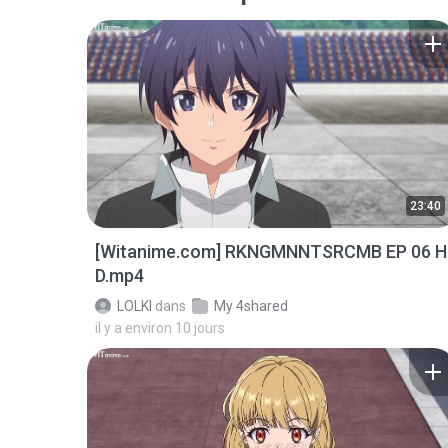
23:40
[Witanime.com] RKNGMNNTSRCMB EP 06 H
D.mp4
LOLKI
dans
My 4shared
il y a environ 10 jours