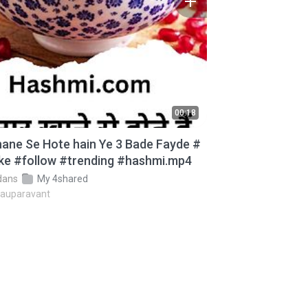
00:18
ane Se Hote hain Ye 3 Bade Fayde #
like #follow #trending #hashmi.mp4
dans
My 4shared
 auparavant