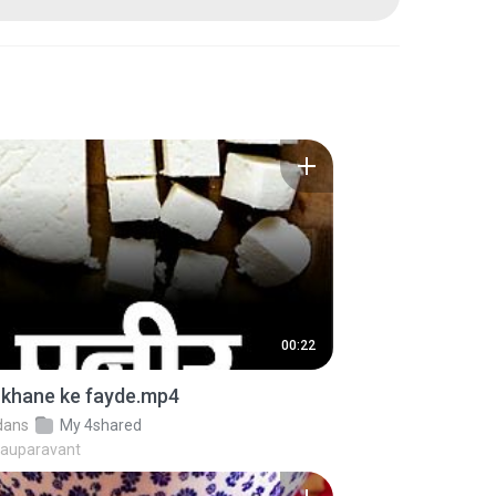
00:22
 khane ke fayde.mp4
dans
My 4shared
 auparavant