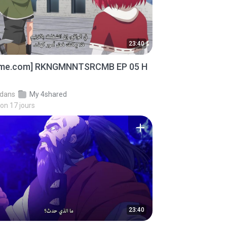
23:40
ime.com] RKNGMNNTSRCMB EP 05 H
dans
My 4shared
iron 17 jours
23:40