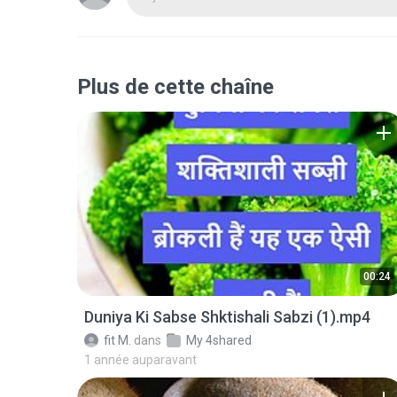
Plus de cette chaîne
00:24
Duniya Ki Sabse Shktishali Sabzi (1).mp4
fit M.
dans
My 4shared
1 année auparavant