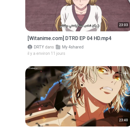
23:03
[Witanime.com] DTRD EP 04 HD.mp4
DRTY
dans
My 4shared
il y a environ 11 jours
23:40