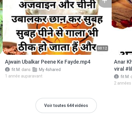
00:12
Ajwain Ubalkar Peene Ke Fayde.mp4
Anar Kh
viral #
fit M.
dans
My 4shared
1 année auparavant
fit M.
2 années
Voir toutes 644 vidéos