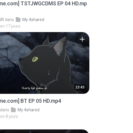
ime.com] TSTJWGCDMS EP 04 HD.mp
SR
dans
My 4shared
iron 17 jours
23:45
ime.com] BT EP 05 HD.mp4
dans
My 4shared
ron 8 jours