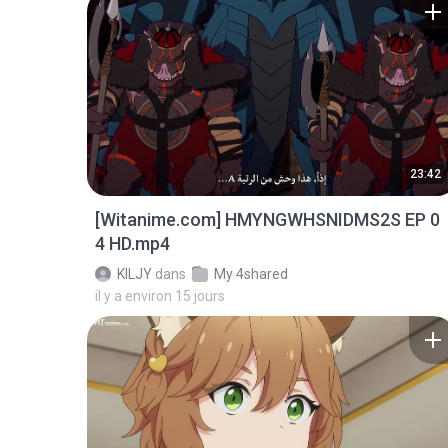
23:42
[Witanime.com] HMYNGWHSNIDMS2S EP 0
4 HD.mp4
KILJY
dans
My 4shared
il y a environ 15 jours