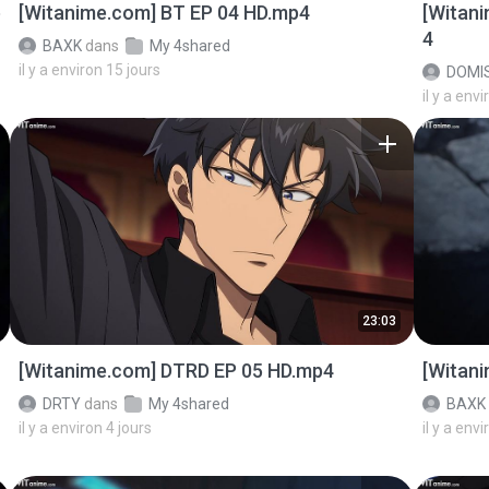
p
[Witanime.com] BT EP 04 HD.mp4
[Witan
4
BAXK
dans
My 4shared
il y a environ 15 jours
DOMI
il y a env
23:03
[Witanime.com] DTRD EP 05 HD.mp4
[Witan
DRTY
dans
My 4shared
BAXK
il y a environ 4 jours
il y a envi