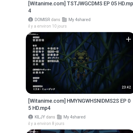
[Witanime.com] TSTJWGCDMS EP 05 HD.m
4
DOMISR
dans
My 4shared
il y a environ 10 jours
23:42
[Witanime.com] HMYNGWHSNIDMS2S EP 0
5 HD.mp4
KILJY
dans
My 4shared
il y a environ 8 jours