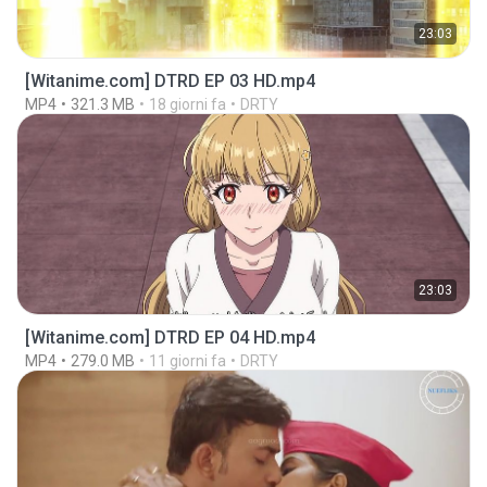
23:03
[Witanime.com] DTRD EP 03 HD.mp4
MP4
321.3 MB
18 giorni fa
DRTY
23:03
[Witanime.com] DTRD EP 04 HD.mp4
MP4
279.0 MB
11 giorni fa
DRTY