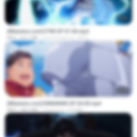
23:04
[Witanime.com] DTRD EP 01 HD.mp4
MP4
262.7 MB
circa un mese fa
DRTY
23:40
[Witanime.com] R0NSNHRS EP 04 HD.mp4
MP4
184.4 MB
17 giorni fa
RYUMIN