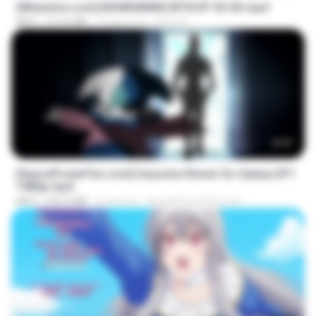
[Witanime.com] MSWKMMNCWTN EP 05 HD.mp4
MP4
213.6 MB
13 giorni fa
SEIJOS
23:57
[SpacePowerFan.com] Inazuma Eleven Go Galaxy EP1
1080p.mp4
MP4
526.4 MB
2 mesi fa
SpacePowerFan.com