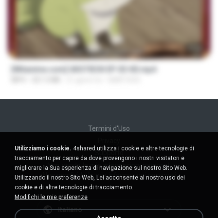
23:50
[Witanime.com] GKSTIEOII EP 03 HD.mp4
MP4
321.5 MB
21 giorni fa
GAIKTSOS
Termini d'Uso
Privacy
Utilizziamo i cookie.
4shared utilizza i cookie e altre tecnologie di
Supporto
tracciamento per capire da dove provengono i nostri visitatori e
Non venda le mie informazioni personali
migliorare la Sua esperienza di navigazione sul nostro Sito Web.
Non condivida le mie informazioni personali
Utilizzando il nostro Sito Web, Lei acconsente al nostro uso dei
cookie e di altre tecnologie di tracciamento.
Modifichi le mie preferenze
Italiano