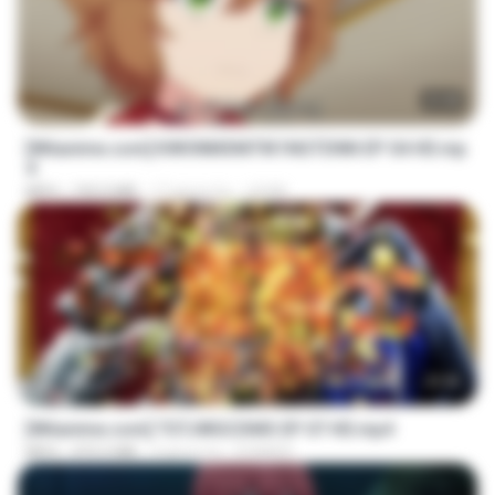
23:40
[Witanime.com] KWONMSNITIK1NGTDNN EP 04 HD.mp
4
MP4
192.0 MB
17 giorni fa
JUVIA
23:40
[Witanime.com] TSTJWGCDMS EP 07 HD.mp4
MP4
472.5 MB
4 giorni fa
DOMISR