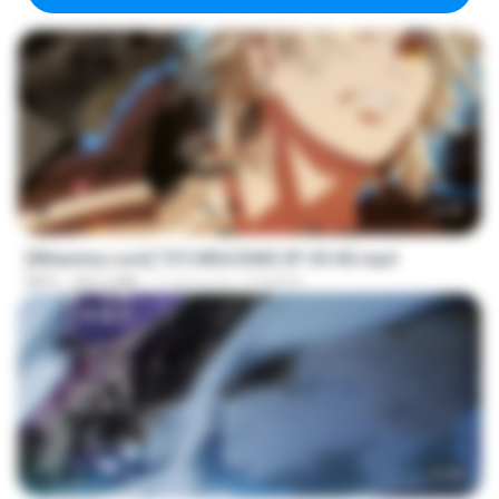
23:40
[Witanime.com] TSTJWGCDMS EP 05 HD.mp4
MP4
423.2 MB
11 giorni fa
DOMISR
23:45