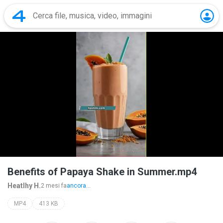
Benefits of Papaya Shake in Summer.mp4
Heatlhy H.
2 mesi fa
ancora...
MP4
413 KB