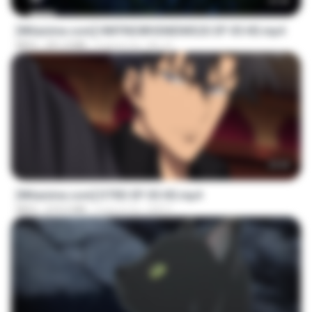
23:42
[Witanime.com] HMYNGWHSNIDMS2S EP 05 HD.mp4
MP4
251.4 MB
9 giorni fa
KILJY
23:03
[Witanime.com] DTRD EP 05 HD.mp4
MP4
219.5 MB
4 giorni fa
DRTY