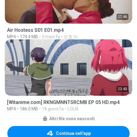
27:46
Air Hostess S01 E01.mp4
MP4
174.4 MB
3 mesi fa
민호 이.
23:40
[Witanime.com] RKNGMNNTSRCMB EP 05 HD.mp4
MP4
186.0 MB
18 giorni fa
LOLKI
Altri file sono nascosti
Continua nell'app