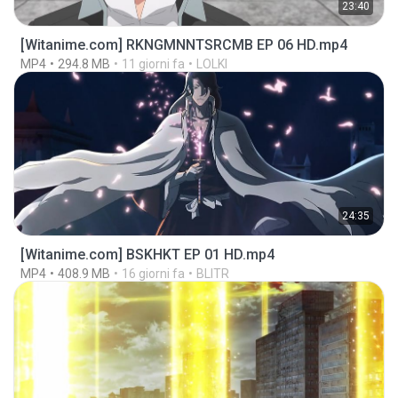
23:40
[Witanime.com] RKNGMNNTSRCMB EP 06 HD.mp4
MP4
294.8 MB
11 giorni fa
LOLKI
24:35
[Witanime.com] BSKHKT EP 01 HD.mp4
MP4
408.9 MB
16 giorni fa
BLITR