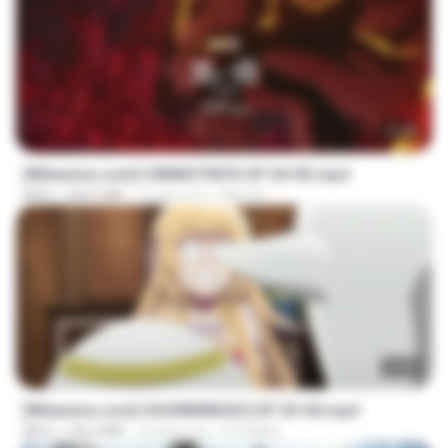
23:40
[Witanime.com] CIIMNOTINYD EP 04 HD.mp4
MP4
240.5 MB
12 giorni fa
MILOKI
23:40
[Witanime.com] OGSWMNKSD2 EP 03 HD.mp4
MP4
190.4 MB
19 giorni fa
OTOMER