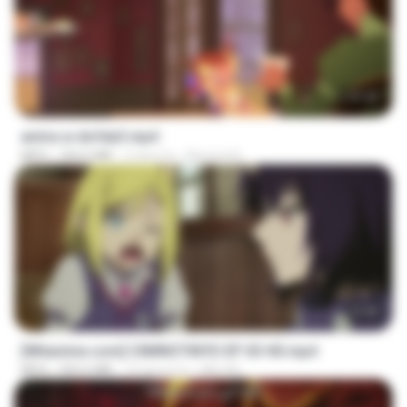
1:37:25
amira w dofda3.mp4
MP4
764.6 MB
2 anni fa
Ahmed A.
23:40
[Witanime.com] CIIMNOTINYD EP 03 HD.mp4
MP4
302.6 MB
19 giorni fa
MILOKI