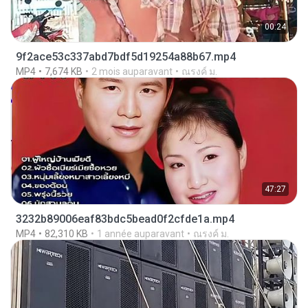
00:24
9f2ace53c337abd7bdf5d19254a88b67.mp4
MP4
7,674 KB
2 mois auparavant
ณรงค์ ม.
47:27
3232b89006eaf83bdc5bead0f2cfde1a.mp4
MP4
82,310 KB
1 année auparavant
ณรงค์ ม.