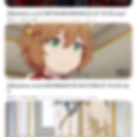
23:42
[Witanime.com] HMYNGWHSNIDMS2S EP 04 HD.mp4
MP4
235.5 MB
il y a environ 15 jours
KILJY
23:40
[Witanime.com] KWONMSNITIK1NGTDNN EP 04 HD.mp
4
MP4
192.0 MB
il y a environ 15 jours
JUVIA