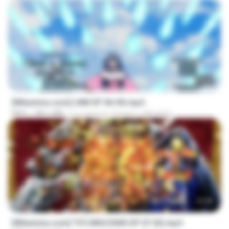
23:50
[Witanime.com] LNM EP 06 HD.mp4
MP4
180.1 MB
il y a environ 10 jours
MUrabito
23:40
[Witanime.com] TSTJWGCDMS EP 07 HD.mp4