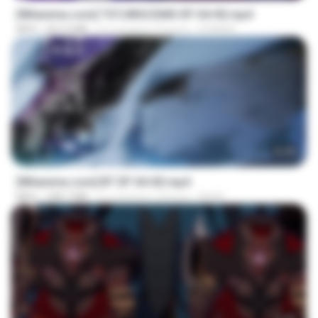
[Witanime.com] TSTJWGCDMS EP 04 HD.mp4
MP4
567.0 MB
il y a environ 16 jours
DOMISR
23:45
[Witanime.com] BT EP 04 HD.mp4
MP4
248.7 MB
il y a environ 14 jours
BAXK