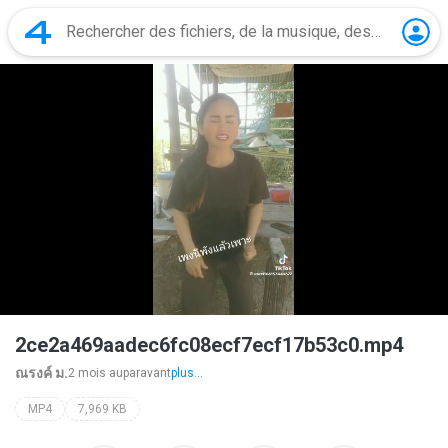
2ce2a469aadec6fc08ecf7ecf17b53c0.mp4
ณรงค์ ม.
2 mois auparavant
plus...
MP4
7,969 KB