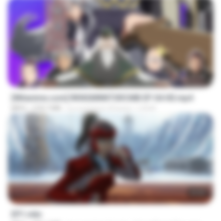
23:40
[Witanime.com] RKNGMNNTSRCMB EP 04 HD.mp4
MP4
218.7 MB
il y a environ 23 jours
LOLKI
23:55
EP1.mkv