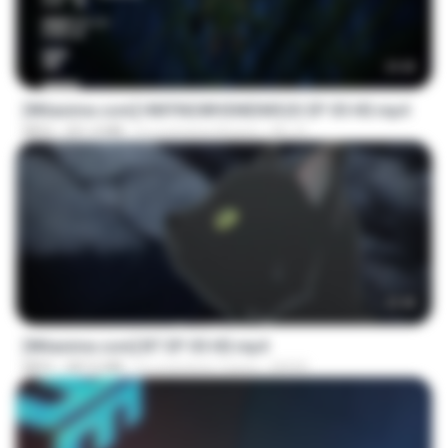
23:42
[Witanime.com] HMYNGWHSNIDMS2S EP 05 HD.mp4
MP4
251.4 MB
il y a environ 8 jours
KILJY
23:45
[Witanime.com] BT EP 05 HD.mp4
MP4
287.6 MB
il y a environ 7 jours
BAXK