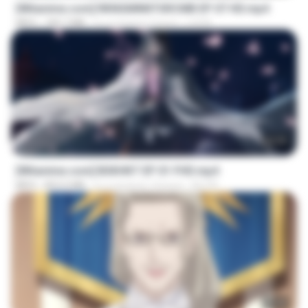
[Witanime.com] RKNGMNNTSRCMB EP 07 HD.mp4
MP4
183.7 MB
il y a environ 2 jours
LOLKI
24:35
[Witanime.com] BSKHKT EP 01 FHD.mp4
MP4
853.0 MB
il y a environ 14 jours
BLITR
23:40