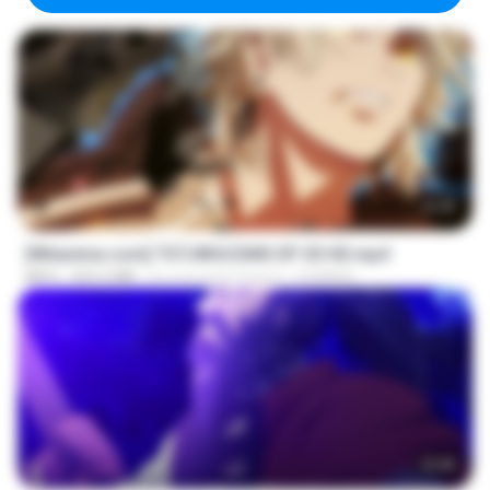
23:40
[Witanime.com] TSTJWGCDMS EP 05 HD.mp4
MP4
423.2 MB
il y a environ 9 jours
DOMISR
23:40