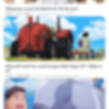
[Witanime.com] SDONATA EP 05 HD.mp4
MP4
181.2 MB
il y a environ 5 jours
GRET
23:24
[SpacePowerFan.com] Dragon Ball Super EP1 480p.m
p4
MP4
208.3 MB
il y a un an
AnimezToon.com