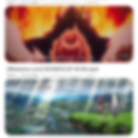
MP4
472.5 MB
il y a environ 2 jours
DOMISR
23:40
[Witanime.com] SDONATA EP 04 HD.mp4
MP4
154.5 MB
il y a environ 12 jours
GRET
23:40