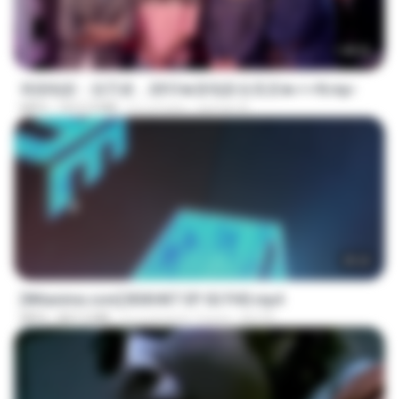
1:40:52
韩国电影：惩罚者，2013★新电影全高清★✔✔8.mp4
MP4
1012.9 MB
il y a 9 ans
ayman A.
25:22
[Witanime.com] BSKHKT EP 02 FHD.mp4
MP4
847.2 MB
il y a environ 7 jours
BLITR