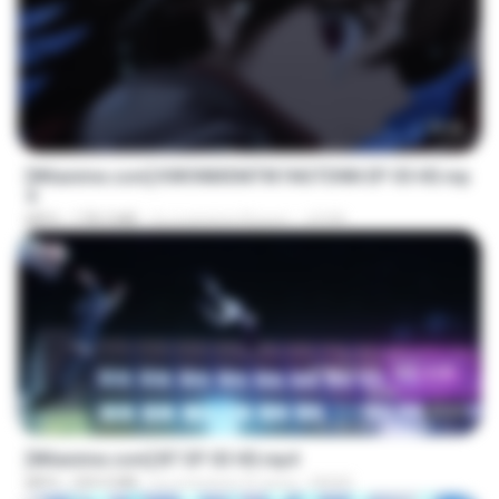
23:40
[Witanime.com] KWONMSNITIK1NGTDNN EP 05 HD.mp
4
MP4
178.3 MB
il y a environ 8 jours
JUVIA
23:45
[Witanime.com] BT EP 03 HD.mp4
MP4
250.0 MB
il y a environ 21 jours
BAXK