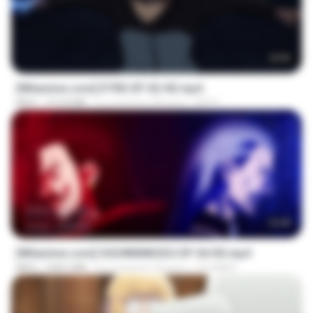
23:03
[Witanime.com] DTRD EP 02 HD.mp4
MP4
319.8 MB
il y a environ 24 jours
DRTY
23:40
[Witanime.com] OGSWMNKSD2 EP 04 HD.mp4
MP4
228.5 MB
il y a environ 10 jours
OTOMER