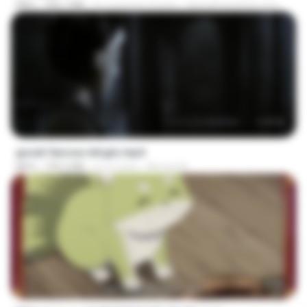
MKV
390.7 MB
il y a environ 4 mois
SpacePowerFan.com
1:17:11
goset 3arosa mtrgm.mp4
MP4
739.3 MB
il y a 2 ans
Ahmed A.
23:50