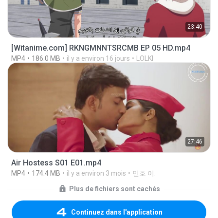
23:40
[Witanime.com] RKNGMNNTSRCMB EP 05 HD.mp4
MP4
186.0 MB
il y a environ 16 jours
LOLKI
27:46
Air Hostess S01 E01.mp4
MP4
174.4 MB
il y a environ 3 mois
민호 이.
Plus de fichiers sont cachés
Continuez dans l'application