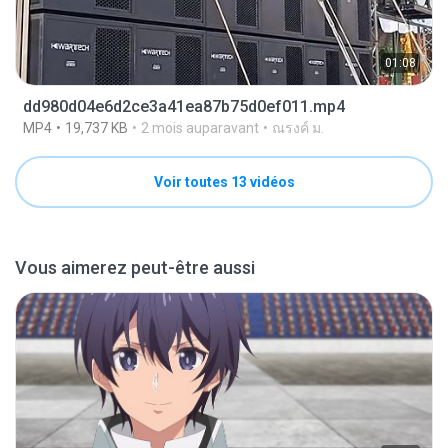
01:08
dd980d04e6d2ce3a41ea87b75d0ef011.mp4
MP4
19,737 KB
2 mois auparavant
ณรงค์ ม.
Voir toutes 13 vidéos
Vous aimerez peut-être aussi