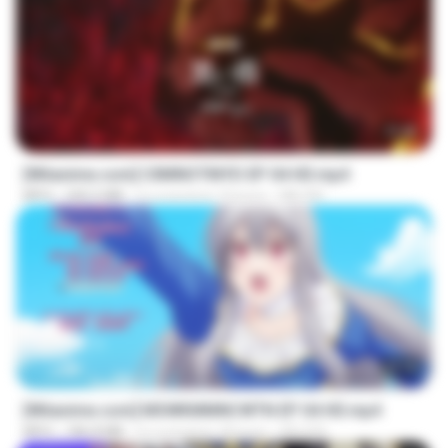
23:40
[Witanime.com] CIIMNOTINYD EP 04 HD.mp4
MP4
240.5 MB
il y a environ 10 jours
MILOKI
25:10
[Witanime.com] MSWKMMNCWTN EP 04 HD.mp4
MP4
186.8 MB
il y a environ 18 jours
SEIJOS