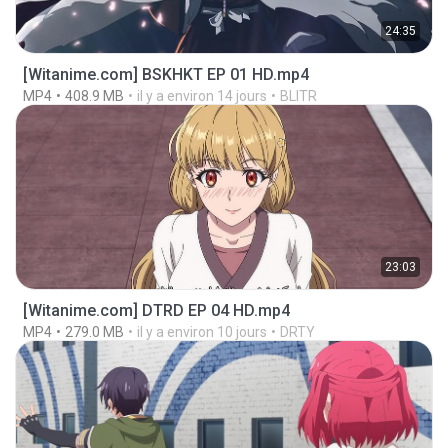
24:35
[Witanime.com] BSKHKT EP 01 HD.mp4
MP4
408.9 MB
il y a environ 14 jours
BLITR
23:03
[Witanime.com] DTRD EP 04 HD.mp4
MP4
279.0 MB
il y a environ 10 jours
DRTY