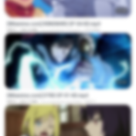
23:40
[Witanime.com] R0NSNHRS EP 04 HD.mp4
MP4
184.4 MB
il y a environ 15 jours
RYUMIN
23:04
[Witanime.com] DTRD EP 01 HD.mp4
MP4
262.7 MB
il y a environ un mois
DRTY