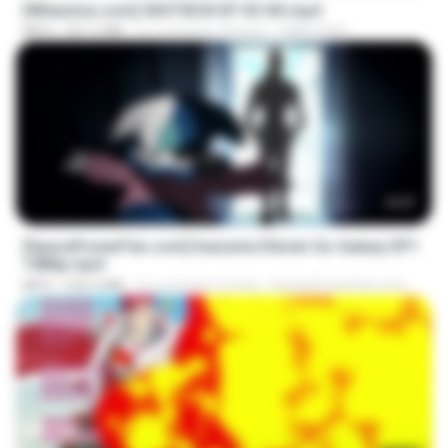
[Witanime.com] GKSTIEOII EP 03 HD.mp4
MP4
321.5 MB
il y a environ 19 jours
GAIKTSOS
23:57
[SpacePowerFan.com] Inazuma Eleven Go Galaxy EP1
1080p.mp4
MP4
526.4 MB
il y a environ 2 mois
SpacePowerFan.com