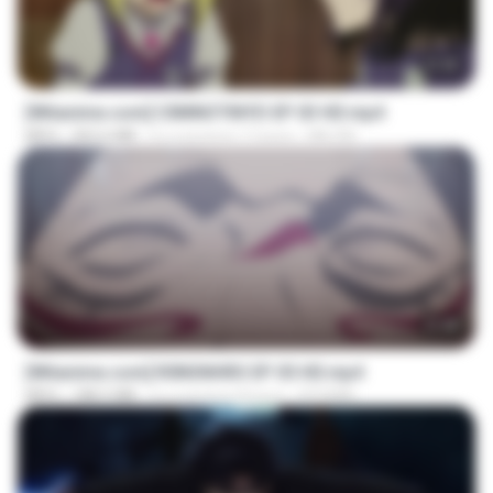
23:40
[Witanime.com] CIIMNOTINYD EP 03 HD.mp4
MP4
302.6 MB
il y a environ 17 jours
MILOKI
23:40
[Witanime.com] R0NSNHRS EP 05 HD.mp4
MP4
188.5 MB
il y a environ 8 jours
RYUMIN