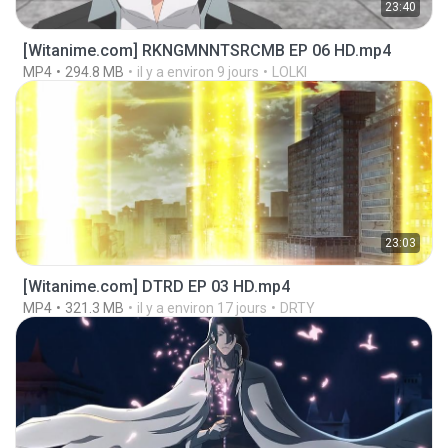
23:40
[Witanime.com] RKNGMNNTSRCMB EP 06 HD.mp4
MP4
294.8 MB
il y a environ 9 jours
LOLKI
23:03
[Witanime.com] DTRD EP 03 HD.mp4
MP4
321.3 MB
il y a environ 17 jours
DRTY