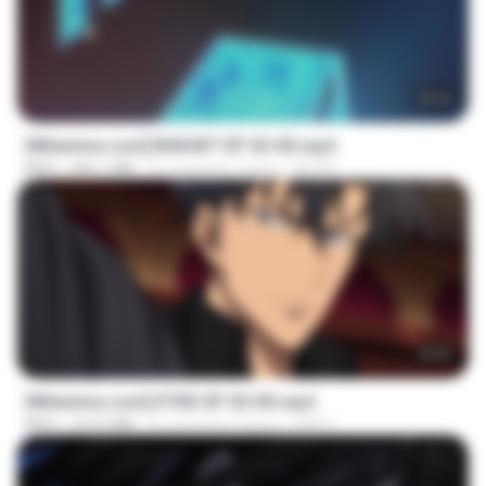
25:22
[Witanime.com] BSKHKT EP 02 HD.mp4
MP4
406.1 MB
il y a environ 7 jours
BLITR
23:03
[Witanime.com] DTRD EP 05 HD.mp4
MP4
219.5 MB
il y a environ 3 jours
DRTY