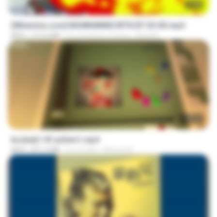
23:40
[Witanime.com] MSWKMMNCWTN EP 05 HD.mp4
MP4
213.6 MB
il y a environ 11 jours
SEIJOS
1:37:31
bosbab1 tfl za3em1.mp4
MP4
871.3 MB
il y a 2 ans
Ahmed A.