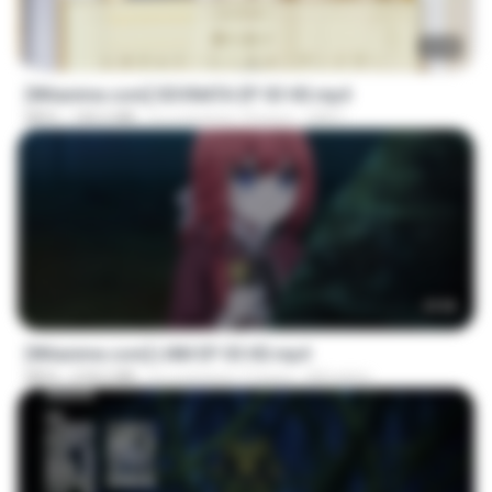
23:40
[Witanime.com] SDONATA EP 03 HD.mp4
MP4
140.6 MB
il y a environ 19 jours
GRET
23:50
[Witanime.com] LNM EP 05 HD.mp4
MP4
218.6 MB
il y a environ 17 jours
MUrabito