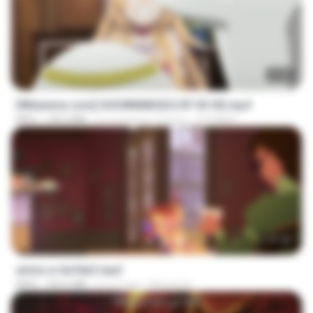
23:40
[Witanime.com] OGSWMNKSD2 EP 03 HD.mp4
MP4
190.4 MB
il y a environ 17 jours
OTOMER
1:37:25
amira w dofda3.mp4
MP4
764.6 MB
il y a 2 ans
Ahmed A.