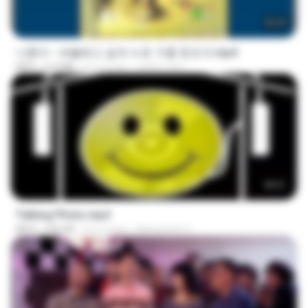
05:29
나훈아 - 세월베고 길게 누운 구름 한조각.mp4
MP4
6.0 MB
il y a 3 ans
castor-trot
00:21
Talking Photo.mp4
MP4
546 KB
il y a 2 ans
Alexandre V.