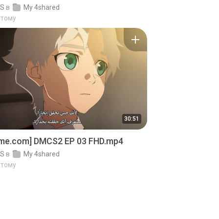
IS
в
My 4shared
 тому
30:51
ime.com] DMCS2 EP 03 FHD.mp4
IS
в
My 4shared
 тому