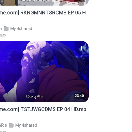
ime.com] RKNGMNNTSRCMB EP 05 H
в
My 4shared
тому
23:40
ime.com] TSTJWGCDMS EP 04 HD.mp
SR
в
My 4shared
тому