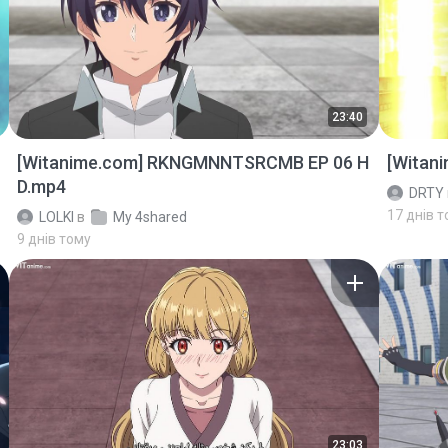
23:40
[Witanime.com] RKNGMNNTSRCMB EP 06 H
[Witan
D.mp4
DRTY
17 днів 
LOLKI
в
My 4shared
9 днів тому
23:03