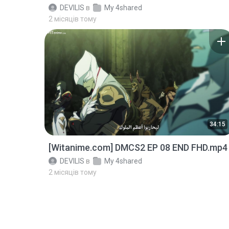
DEVILIS
в
My 4shared
2 місяців тому
34:15
[Witanime.com] DMCS2 EP 08 END FHD.mp4
DEVILIS
в
My 4shared
2 місяців тому