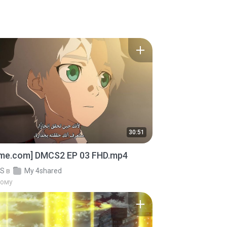
30:51
ime.com] DMCS2 EP 03 FHD.mp4
IS
в
My 4shared
тому