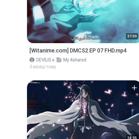
37:09
[Witanime.com] DMCS2 EP 07 FHD.mp4
DEVILIS
в
My 4shared
3 місяці тому
24:35