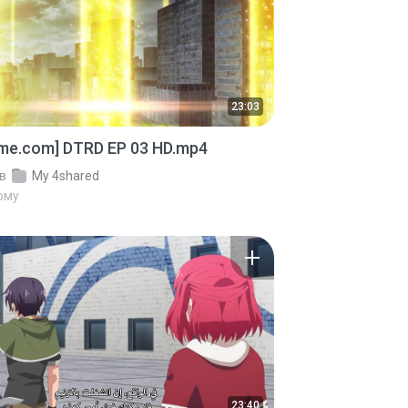
23:03
ime.com] DTRD EP 03 HD.mp4
в
My 4shared
тому
23:40