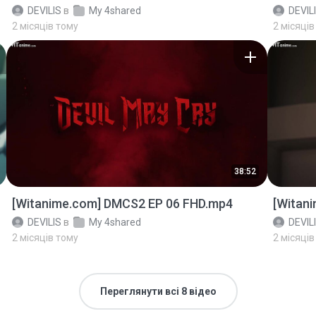
DEVILIS
в
My 4shared
DEVIL
2 місяців тому
2 місяців
38:52
[Witanime.com] DMCS2 EP 06 FHD.mp4
[Witan
DEVILIS
в
My 4shared
DEVIL
2 місяців тому
2 місяців
Переглянути всі 8 відео