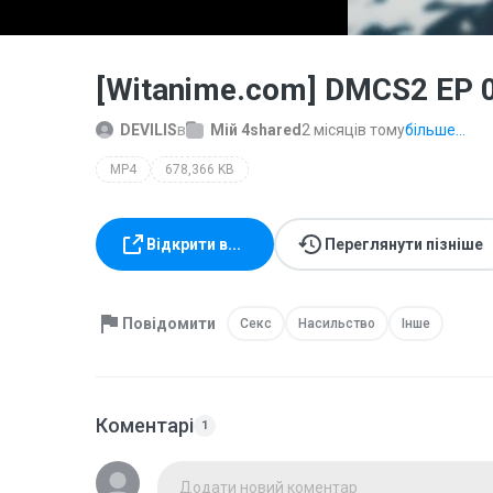
[Witanime.com] DMCS2 EP 
DEVILIS
в
Мій 4shared
2 місяців тому
більше...
MP4
678,366 KB
Відкрити в...
Переглянути пізніше
Повідомити
Секс
Насильство
Інше
Коментарі
1
Додати новий коментар