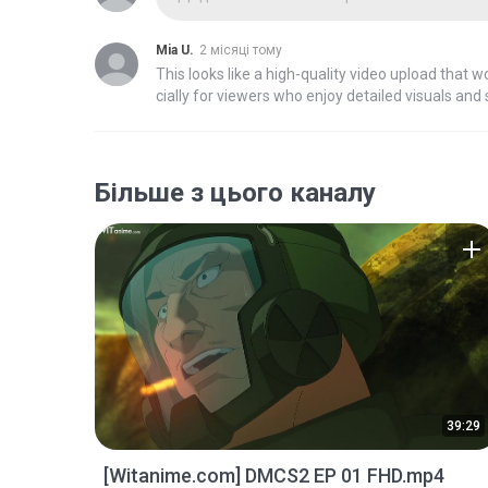
Mia U.
2 місяці тому
This looks like a high-quality video upload that 
cially for viewers who enjoy detailed visuals and smooth playback.patta chitta It's always great to see content
he audience.
Більше з цього каналу
39:29
[Witanime.com] DMCS2 EP 01 FHD.mp4