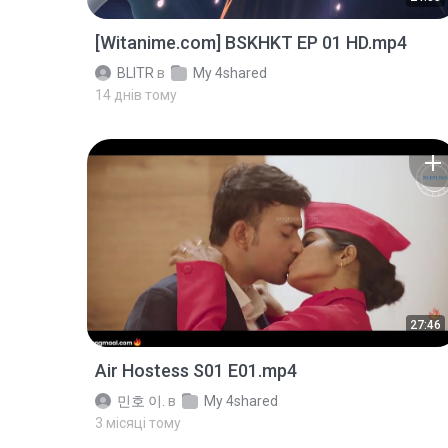
[Witanime.com] BSKHKT EP 01 HD.mp4
BLITR
в
My 4shared
14 днів тому
27:46
Air Hostess S01 E01.mp4
민호 이.
в
My 4shared
3 місяці тому