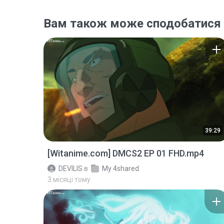
Вам також може сподобатися
39:29
[Witanime.com] DMCS2 EP 01 FHD.mp4
DEVILIS
в
My 4shared
3 місяці тому