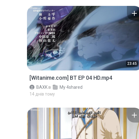
23:45
[Witanime.com] BT EP 04 HD.mp4
BAXK
в
My 4shared
14 днів тому