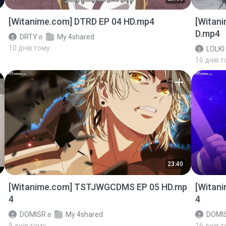
[Witanime.com] DTRD EP 04 HD.mp4
[Witan
D.mp4
DRTY
в
My 4shared
10 днів тому
LOLKI
16 днів 
23:40
[Witanime.com] TSTJWGCDMS EP 05 HD.mp
[Witan
4
4
DOMISR
в
My 4shared
DOMI
9 днів тому
16 днів 