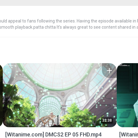
would appeal to fans following the series. Having the episode available in
 shared in a format that prioritizes quality and accessibility for t
32:38
[Witanime.com] DMCS2 EP 05 FHD.mp4
[Witan