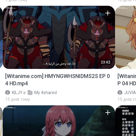
23:42
[Witanime.com] HMYNGWHSNIDMS2S EP 0
[Witan
4 HD.mp4
P 04 H
KILJY
в
My 4shared
JUVIA
15 днів тому
15 днів 