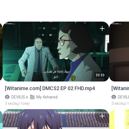
33:33
[Witanime.com] DMCS2 EP 02 FHD.mp4
[Witan
DEVILIS
в
My 4shared
DEVIL
3 місяці тому
3 місяці 