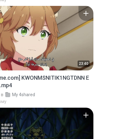
23:40
ime.com] KWONMSNITIK1NGTDNN E
D.mp4
в
My 4shared
тому