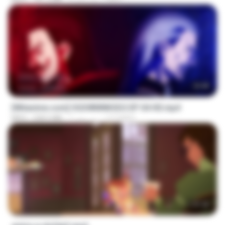
GRET
3 روز پیش
181.2 MB
MP4
23:40
[Witanime.com] OGSWMNKSD2 EP 04 HD.mp4
OTOMER
7 روز پیش
228.5 MB
MP4
1:37:25