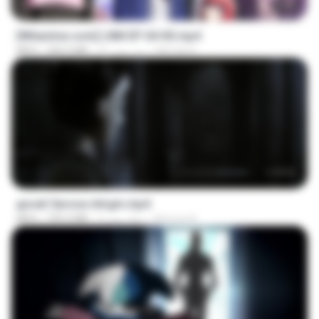
23:50
[Witanime.com] LNM EP 04 HD.mp4
MUrabito
21 روز پیش
240.0 MB
MP4
1:17:11
goset 3arosa mtrgm.mp4
Ahmed A.
2 سال پیش
739.3 MB
MP4