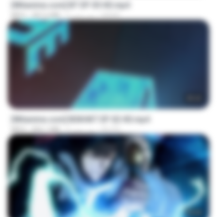
[Witanime.com] BT EP 05 HD.mp4
BAXK
5 روز پیش
287.6 MB
MP4
25:22
[Witanime.com] BSKHKT EP 02 HD.mp4
BLITR
4 روز پیش
406.1 MB
MP4
23:04