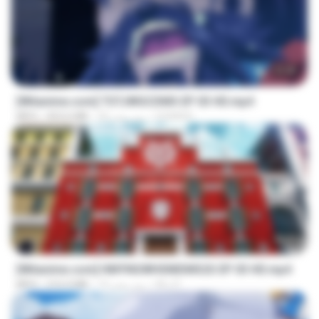
23:40
[Witanime.com] TSTJWGCDMS EP 03 HD.mp4
DOMISR
20 روز پیش
453.6 MB
MP4
23:42
[Witanime.com] HMYNGWHSNIDMS2S EP 03 HD.mp4
KILJY
19 روز پیش
210.4 MB
MP4