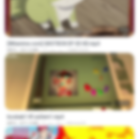
23:50
[Witanime.com] GKSTIEOII EP 03 HD.mp4
GAIKTSOS
17 روز پیش
321.5 MB
MP4
1:37:31
bosbab1 tfl za3em1.mp4
Ahmed A.
2 سال پیش
871.3 MB
MP4