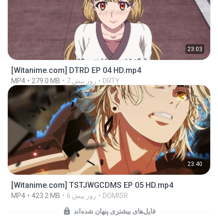
23:03
[Witanime.com] DTRD EP 04 HD.mp4
DRTY
7 روز پیش
279.0 MB
MP4
23:40
[Witanime.com] TSTJWGCDMS EP 05 HD.mp4
DOMISR
6 روز پیش
423.2 MB
MP4
فایل‌های بیشتری پنهان شده‌اند