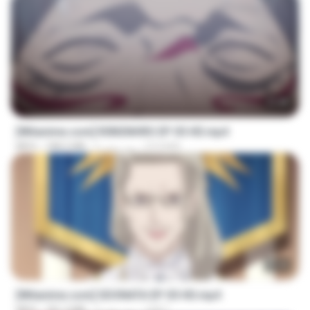
23:40
[Witanime.com] R0NSNHRS EP 05 HD.mp4
RYUMIN
6 روز پیش
188.5 MB
MP4
23:40
[Witanime.com] SDONATA EP 05 HD.mp4