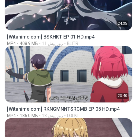
24:35
[Witanime.com] BSKHKT EP 01 HD.mp4
BLITR
11 روز پیش
408.9 MB
MP4
23:40
[Witanime.com] RKNGMNNTSRCMB EP 05 HD.mp4
LOLKI
13 روز پیش
186.0 MB
MP4