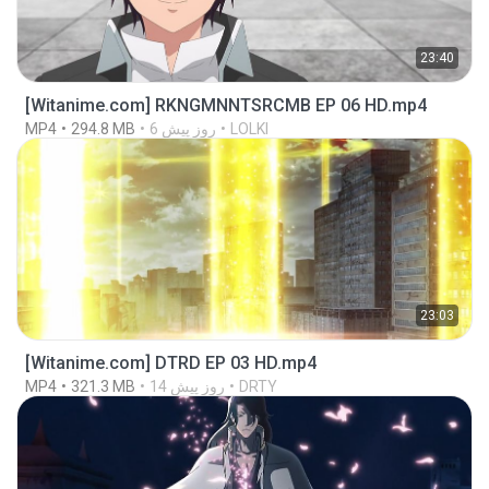
23:40
[Witanime.com] RKNGMNNTSRCMB EP 06 HD.mp4
LOLKI
6 روز پیش
294.8 MB
MP4
23:03
[Witanime.com] DTRD EP 03 HD.mp4
DRTY
14 روز پیش
321.3 MB
MP4