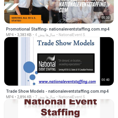
00:30
Promotional Staffing- nationaleventstaffing.com.mp4
NationalEvent S.
4 سال‌ها پیش
3,383 KB
MP4
00:40
Trade Show Models - nationaleventstaffing.com.mp4
NationalEvent S.
7 سال‌ها پیش
2,896 KB
MP4