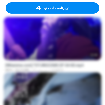
در برنامه ادامه دهید
23:40
[Witanime.com] TSTJWGCDMS EP 04 HD.mp4
DOMISR
13 روز پیش
567.0 MB
MP4