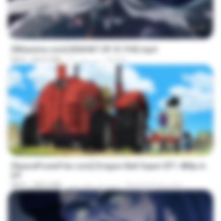
24:35
[Witanime.com] BSKHKT EP 01 FHD.mp4
BLITR
11 روز پیش
853.0 MB
MP4
23:24
[SpacePowerFan.com] Dragon Ball Super EP1 480p.m
p4
AnimezToon.com
حدود یک سال پیش
208.3 MB
MP4