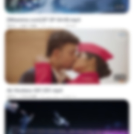
23:45
[Witanime.com] BT EP 04 HD.mp4
BAXK
12 روز پیش
248.7 MB
MP4
27:46
Air Hostess S01 E01.mp4
민호 이.
3 ماه پیش
174.4 MB
MP4