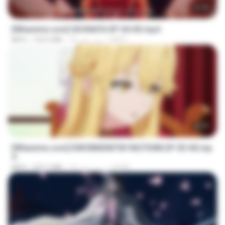
23:40
[Witanime.com] SDONATA EP 04 HD.mp4
GRET
10 روز پیش
154.5 MB
MP4
23:39
[Witanime.com] KWONMSNITIK1NGTDNN EP 03 HD.mp
4
JUVIA
19 روز پیش
225.7 MB
MP4