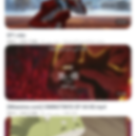
23:55
EP1.mkv
SpacePowerFan.com
4 ماه پیش
390.7 MB
MKV
23:40
[Witanime.com] CIIMNOTINYD EP 04 HD.mp4
MILOKI
8 روز پیش
240.5 MB
MP4