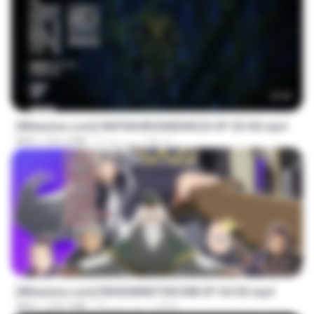
23:42
[Witanime.com] HMYNGWHSNIDMS2S EP 05 HD.mp4
KILJY
5 روز پیش
251.4 MB
MP4
23:40
[Witanime.com] RKNGMNNTSRCMB EP 04 HD.mp4
LOLKI
20 روز پیش
218.7 MB
MP4