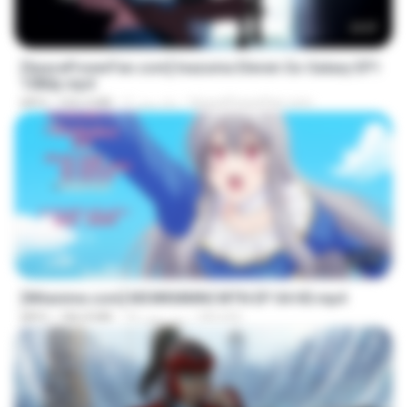
23:57
[SpacePowerFan.com] Inazuma Eleven Go Galaxy EP1
1080p.mp4
SpacePowerFan.com
2 ماه پیش
526.4 MB
MP4
25:10
[Witanime.com] MSWKMMNCWTN EP 04 HD.mp4
SEIJOS
16 روز پیش
186.8 MB
MP4