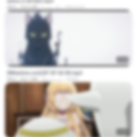
amira w dofda3.mp4
Ahmed A.
2 سال پیش
764.6 MB
MP4
23:45
[Witanime.com] BT EP 02 HD.mp4
BAXK
26 روز پیش
256.7 MB
MP4
23:40