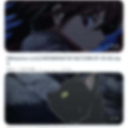
23:40
[Witanime.com] KWONMSNITIK1NGTDNN EP 05 HD.mp
4
JUVIA
5 روز پیش
178.3 MB
MP4
23:45