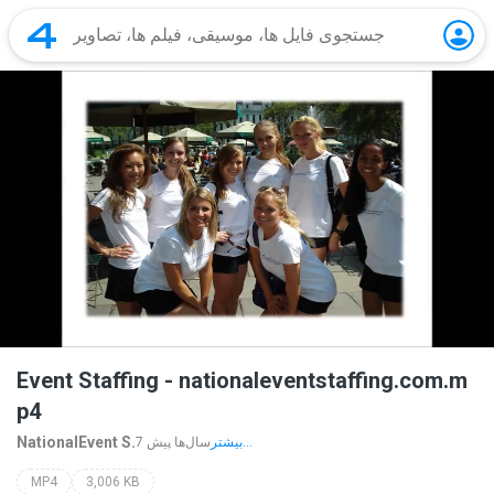
Event Staffing - nationaleventstaffing.com.m
p4
NationalEvent S.
بیشتر...
7 سال‌ها پیش
MP4
3,006 KB