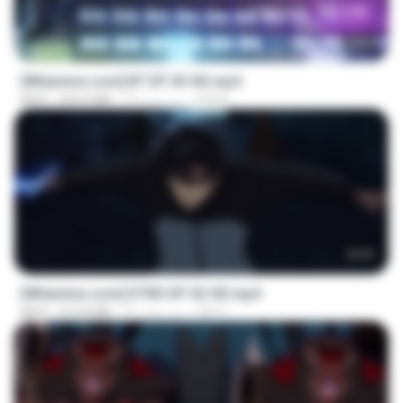
23:45
[Witanime.com] BT EP 03 HD.mp4
BAXK
19 روز پیش
250.0 MB
MP4
23:03
[Witanime.com] DTRD EP 02 HD.mp4
DRTY
21 روز پیش
319.8 MB
MP4