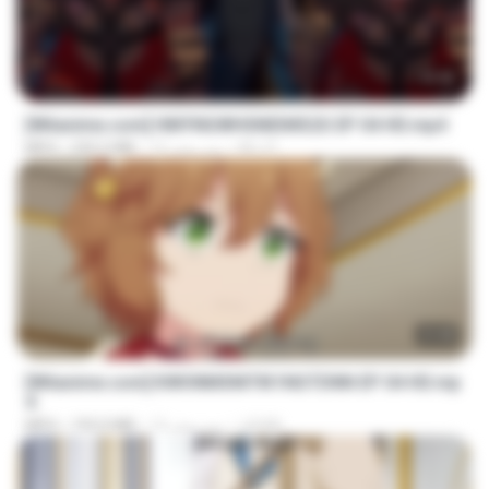
23:42
[Witanime.com] HMYNGWHSNIDMS2S EP 04 HD.mp4
KILJY
12 روز پیش
235.5 MB
MP4
23:40
[Witanime.com] KWONMSNITIK1NGTDNN EP 04 HD.mp
4
JUVIA
12 روز پیش
192.0 MB
MP4