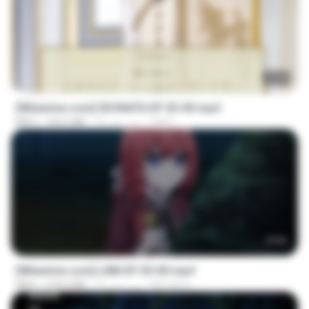
23:40
[Witanime.com] SDONATA EP 03 HD.mp4
GRET
16 روز پیش
140.6 MB
MP4
23:50
[Witanime.com] LNM EP 05 HD.mp4
MUrabito
14 روز پیش
218.6 MB
MP4