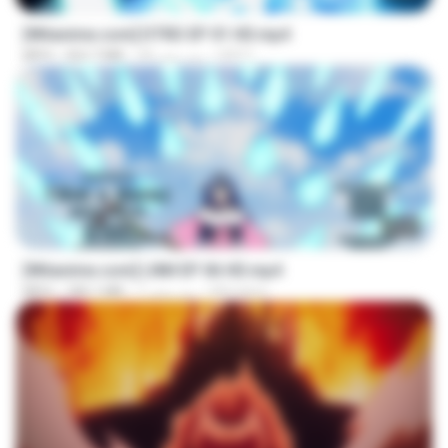
[Witanime.com] DTRD EP 01 HD.mp4
DRTY
28 روز پیش
262.7 MB
MP4
23:50
[Witanime.com] LNM EP 06 HD.mp4
MUrabito
7 روز پیش
180.1 MB
MP4