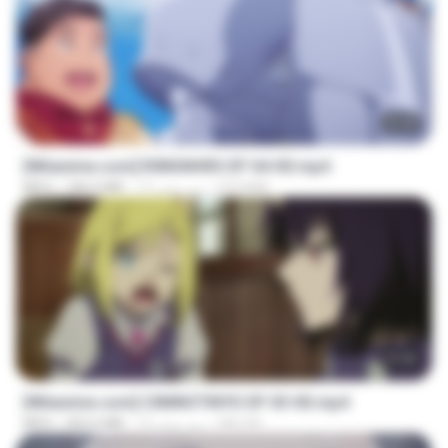
23:40
[Witanime.com] R0NSNHRS EP 04 HD.mp4
RYUMIN
13 روز پیش
184.4 MB
MP4
23:40
[Witanime.com] CIIMNOTINYD EP 03 HD.mp4
MILOKI
15 روز پیش
302.6 MB
MP4