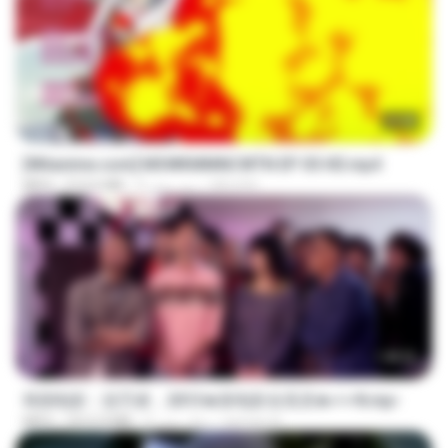
23:40
[Witanime.com] MSWKMMNCWTN EP 05 HD.mp4
SEIJOS
9 روز پیش
213.6 MB
MP4
1:40:52
韩国电影：惩罚者，2013★新电影全高清★✔✔8.mp4
ayman A.
9 سال پیش
1012.9 MB
MP4