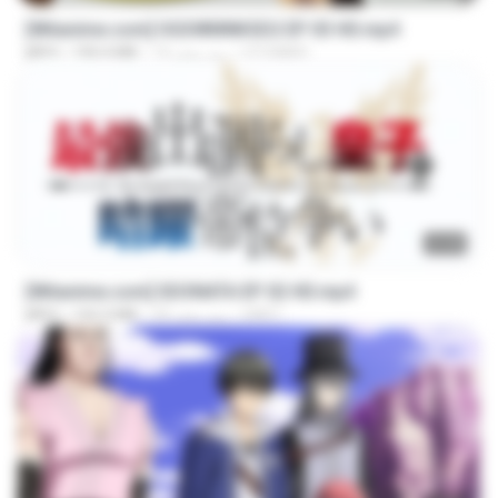
[Witanime.com] OGSWMNKSD2 EP 03 HD.mp4
OTOMER
14 روز پیش
190.4 MB
MP4
23:40
[Witanime.com] SDONATA EP 02 HD.mp4
GRET
24 روز پیش
142.3 MB
MP4