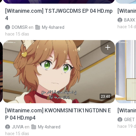
p
[Witanime.com] TSTJWGCDMS EP 04 HD.mp
[Witan
4
BAXK
hace 14 d
DOMISR
en
My 4shared
hace 15 días
23:40
[Witanime.com] KWONMSNITIK1NGTDNN E
[Witan
P 04 HD.mp4
GRET
hace 19 d
JUVIA
en
My 4shared
hace 15 días