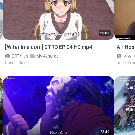
23:03
[Witanime.com] DTRD EP 04 HD.mp4
Air Ho
DRTY
en
My 4shared
민호 이
hace 9 días
hace 3 m
23:40