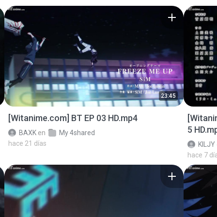
23:45
[Witanime.com] BT EP 03 HD.mp4
[Witan
5 HD.m
BAXK
en
My 4shared
hace 21 días
KILJY
hace 7 dí