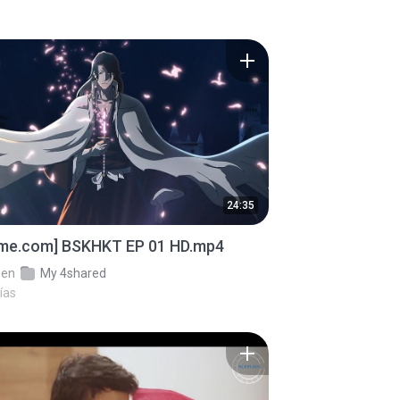
24:35
ime.com] BSKHKT EP 01 HD.mp4
en
My 4shared
ías