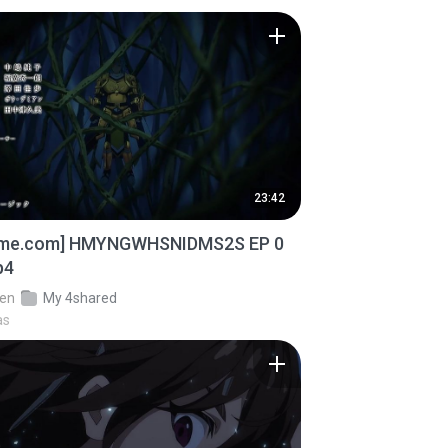
23:42
ime.com] HMYNGWHSNIDMS2S EP 0
p4
en
My 4shared
as