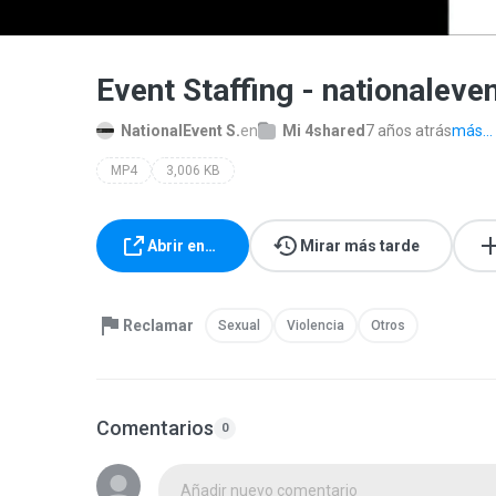
Event Staffing - nationalev
NationalEvent S.
en
Mi 4shared
7 años atrás
más...
MP4
3,006 KB
Abrir en…
Mirar más tarde
Reclamar
Sexual
Violencia
Otros
Comentarios
0
Añadir nuevo comentario