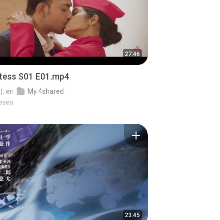
27:46
stess S01 E01.mp4
.
en
My 4shared
eses
23:45