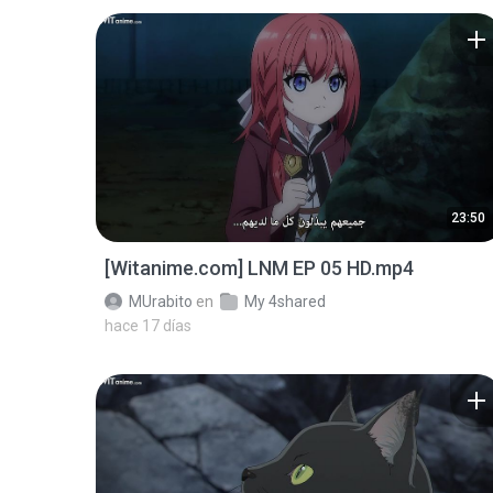
23:50
[Witanime.com] LNM EP 05 HD.mp4
MUrabito
en
My 4shared
hace 17 días