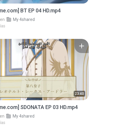
ime.com] BT EP 04 HD.mp4
en
My 4shared
ías
23:40
ime.com] SDONATA EP 03 HD.mp4
en
My 4shared
ías