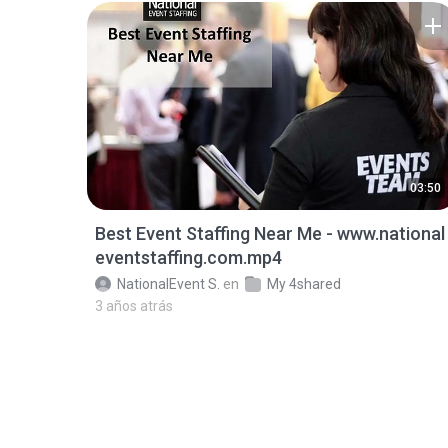
03:50
Best Event Staffing Near Me - www.national
eventstaffing.com.mp4
NationalEvent S.
en
My 4shared
3 años atrás