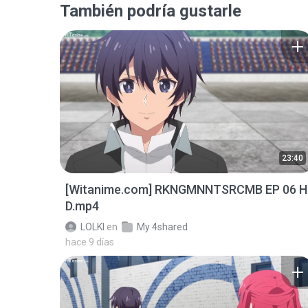
También podría gustarle
23:40
[Witanime.com] RKNGMNNTSRCMB EP 06 H
D.mp4
LOLKI
en
My 4shared
hace 9 días