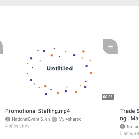
00:25
Promotional Staffing.mp4
Trade S
ng ‑ Ma
NationalEvent S.
en
My 4shared
4 años atrás
Nation
5 años at