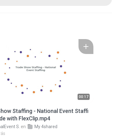
00:17
how Staffing - National Event Staffi
de with FlexClip.mp4
alEvent S.
en
My 4shared
rás