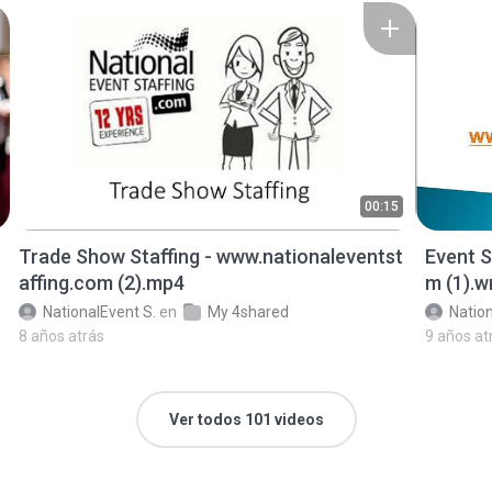
00:15
Trade Show Staffing - www.nationaleventst
Event S
affing.com (2).mp4
m (1).
NationalEvent S.
en
My 4shared
Nation
8 años atrás
9 años at
Ver todos 101 videos