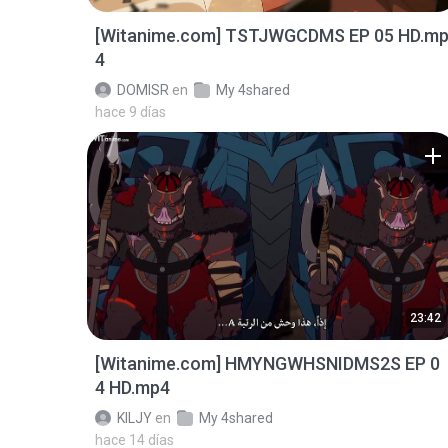
[Witanime.com] TSTJWGCDMS EP 05 HD.m
4
DOMISR
en
My 4shared
hace 9 días
23:42
[Witanime.com] HMYNGWHSNIDMS2S EP 0
4 HD.mp4
KILJY
en
My 4shared
hace 14 días