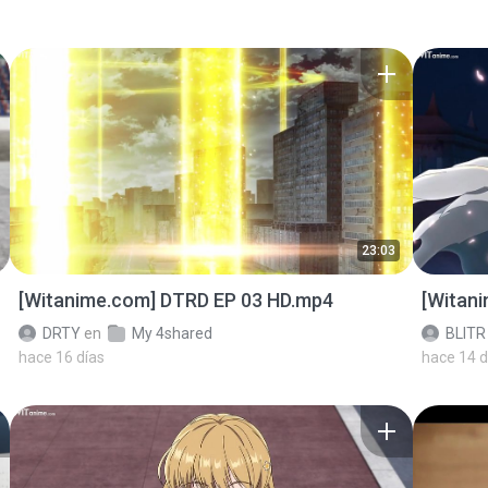
23:03
[Witanime.com] DTRD EP 03 HD.mp4
[Witan
DRTY
en
My 4shared
BLITR
hace 16 días
hace 14 d