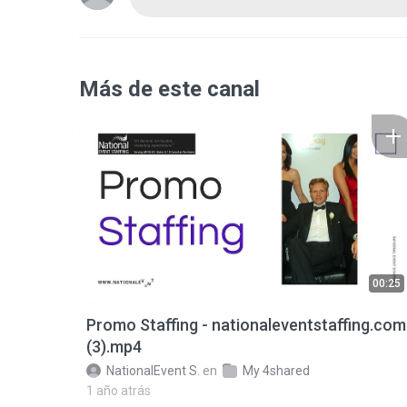
Más de este canal
00:25
Promo Staffing - nationaleventstaffing.com
(3).mp4
NationalEvent S.
en
My 4shared
1 año atrás