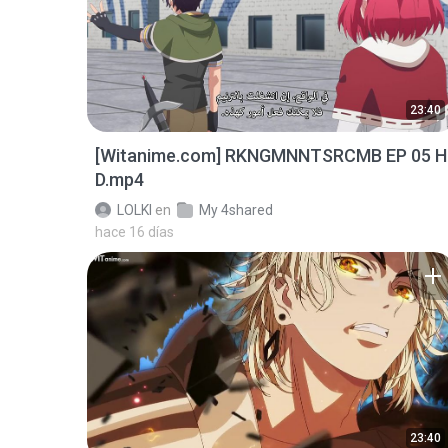
23:40
[Witanime.com] RKNGMNNTSRCMB EP 05 H
D.mp4
LOLKI
en
My 4shared
hace 16 días
23:40