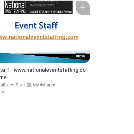
00:38
taff - www.nationaleventstaffing.co
wmv
alEvent S.
en
My 4shared
rás