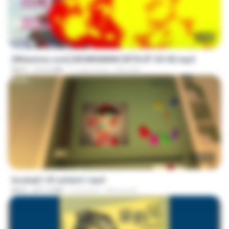
23:40
[Witanime.com] MSWKMMNCWTN EP 05 HD.mp4
MP4
213.6 MB
11 gün önce
SEIJOS
1:37:31
bosbab1 tfl za3em1.mp4
MP4
871.3 MB
2 yıl önce
Ahmed A.