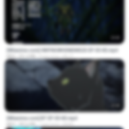
23:42
[Witanime.com] HMYNGWHSNIDMS2S EP 05 HD.mp4
MP4
251.4 MB
8 gün önce
KILJY
23:45
[Witanime.com] BT EP 05 HD.mp4
MP4
287.6 MB
7 gün önce
BAXK