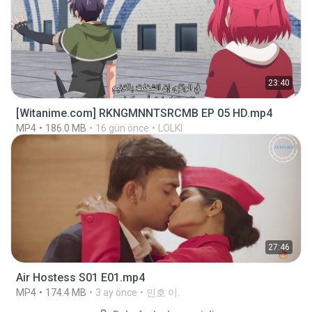
23:40
[Witanime.com] RKNGMNNTSRCMB EP 05 HD.mp4
MP4
186.0 MB
16 gün önce
LOLKI
27:46
Air Hostess S01 E01.mp4
MP4
174.4 MB
3 ay önce
민호 이.