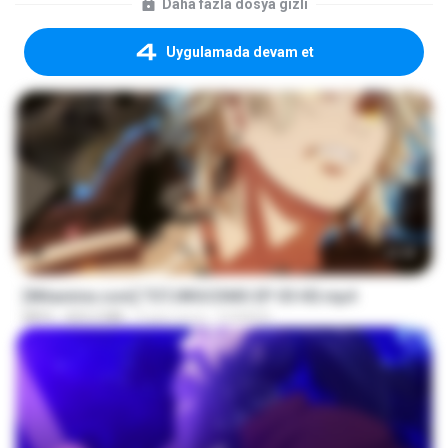
Daha fazla dosya gizli
Uygulamada devam et
23:40
[Witanime.com] TSTJWGCDMS EP 05 HD.mp4
MP4
423.2 MB
9 gün önce
DOMISR