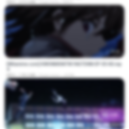
MP4
219.5 MB
3 gün önce
DRTY
23:40
[Witanime.com] KWONMSNITIK1NGTDNN EP 05 HD.mp
4
MP4
178.3 MB
8 gün önce
JUVIA
23:45