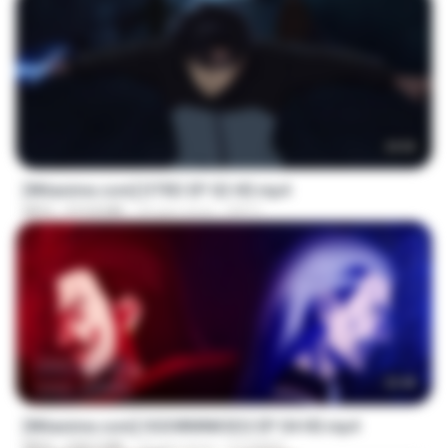
23:03
[Witanime.com] DTRD EP 02 HD.mp4
MP4
319.8 MB
24 gün önce
DRTY
23:40
[Witanime.com] OGSWMNKSD2 EP 04 HD.mp4