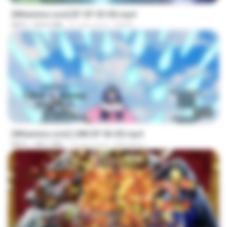
[Witanime.com] BT EP 03 HD.mp4
MP4
250.0 MB
21 gün önce
BAXK
23:50
[Witanime.com] LNM EP 06 HD.mp4
MP4
180.1 MB
10 gün önce
MUrabito