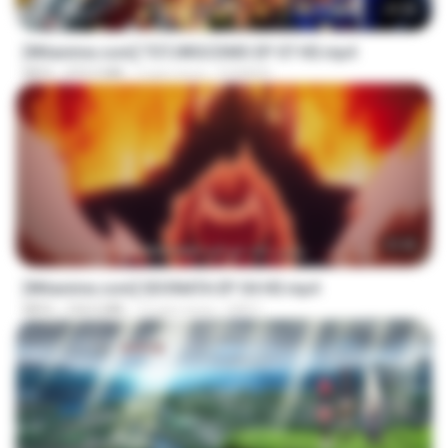
23:40
[Witanime.com] TSTJWGCDMS EP 07 HD.mp4
MP4
472.5 MB
2 gün önce
DOMISR
23:40
[Witanime.com] SDONATA EP 04 HD.mp4
MP4
154.5 MB
12 gün önce
GRET