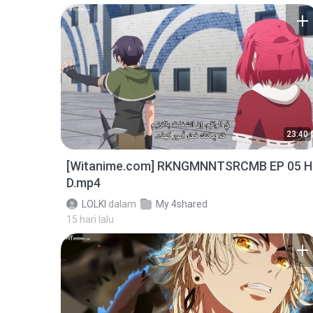
23:40
[Witanime.com] RKNGMNNTSRCMB EP 05 H
D.mp4
LOLKI
dalam
My 4shared
15 hari lalu