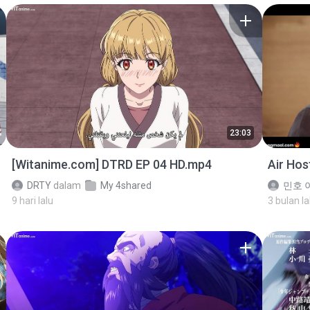
23:03
[Witanime.com] DTRD EP 04 HD.mp4
Air Ho
DRTY
dalam
My 4shared
민호 이
9 hari lalu
3 bulan la