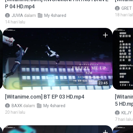
P 04 HD.mp4
GRET
18 hari la
JUVIA
dalam
My 4shared
14 hari lalu
23:45
[Witanime.com] BT EP 03 HD.mp4
[Witan
5 HD.m
BAXK
dalam
My 4shared
20 hari lalu
KILJY
7 hari lalu