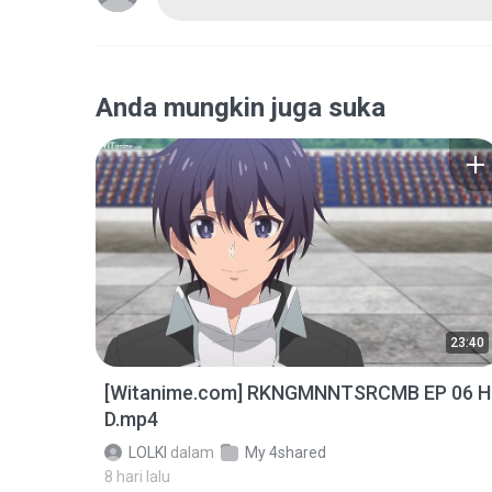
Anda mungkin juga suka
23:40
[Witanime.com] RKNGMNNTSRCMB EP 06 H
D.mp4
LOLKI
dalam
My 4shared
8 hari lalu