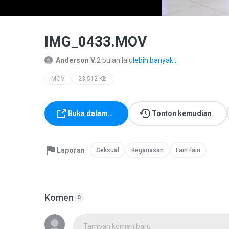
IMG_0433.MOV
Anderson V.
2 bulan lalu
lebih banyak...
MOV
23,512 KB
Buka dalam…
Tonton kemudian
Laporan
Seksual
Keganasan
Lain-lain
Komen
0
Tambah komen baru