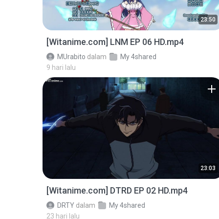
23:50
[Witanime.com] LNM EP 06 HD.mp4
MUrabito
dalam
My 4shared
9 hari lalu
23:03
[Witanime.com] DTRD EP 02 HD.mp4
DRTY
dalam
My 4shared
23 hari lalu