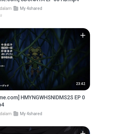
dalam
My 4shared
lu
23:42
ime.com] HMYNGWHSNIDMS2S EP 0
p4
dalam
My 4shared