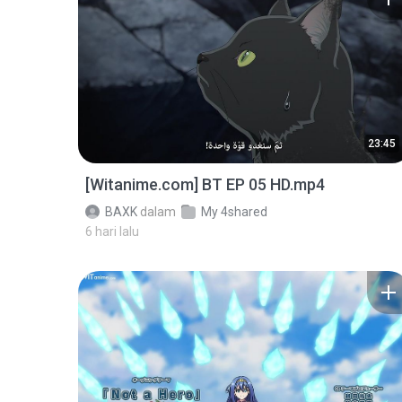
23:45
[Witanime.com] BT EP 05 HD.mp4
BAXK
dalam
My 4shared
6 hari lalu