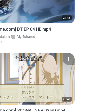
23:45
ime.com] BT EP 04 HD.mp4
dalam
My 4shared
lu
23:40
ime.com] SDONATA EP 03 HD.mp4