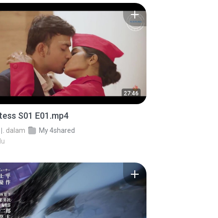
27:46
stess S01 E01.mp4
.
dalam
My 4shared
lu