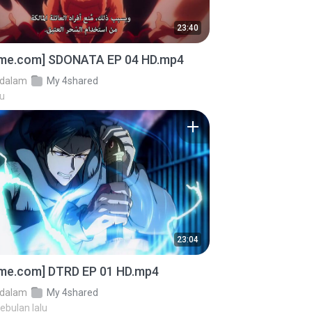
23:40
ime.com] SDONATA EP 04 HD.mp4
dalam
My 4shared
lu
23:04
ime.com] DTRD EP 01 HD.mp4
dalam
My 4shared
sebulan lalu