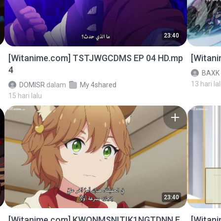
23:40
p
[Witanime.com] TSTJWGCDMS EP 04 HD.mp
[Witan
4
BAXK
13 hari la
DOMISR
dalam
My 4shared
15 hari lalu
23:40
[Witanime.com] KWONMSNITIK1NGTDNN E
[Witan