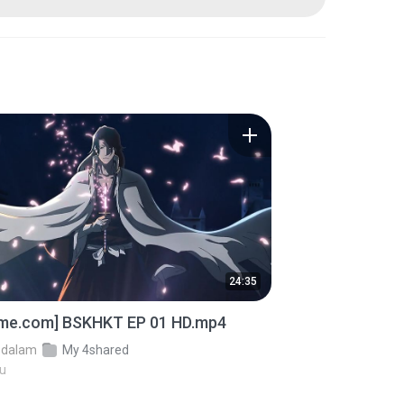
24:35
ime.com] BSKHKT EP 01 HD.mp4
dalam
My 4shared
lu