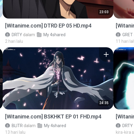
23:03
[Witanime.com] DTRD EP 05 HD.mp4
[Witan
DRTY
dalam
My 4shared
GRET
2 hari lalu
11 hari la
24:35
[Witanime.com] BSKHKT EP 01 FHD.mp4
[Witan
BLITR
dalam
My 4shared
DRTY
13 hari lalu
kira-kira 