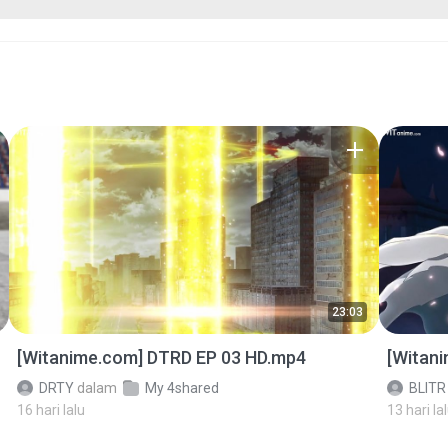
23:03
[Witanime.com] DTRD EP 03 HD.mp4
[Witan
DRTY
dalam
My 4shared
BLITR
16 hari lalu
13 hari la