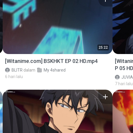
25:22
[Witanime.com] BSKHKT EP 02 HD.mp4
[Witan
P 05 H
BLITR
dalam
My 4shared
6 hari lalu
JUVIA
7 hari lalu