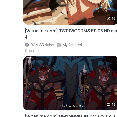
23:40
[Witanime.com] TSTJWGCDMS EP 05 HD.m
4
DOMISR
dalam
My 4shared
8 hari lalu
23:42
[Witanime.com] HMYNGWHSNIDMS2S EP 0