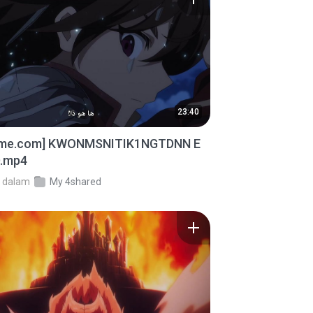
23:40
ime.com] KWONMSNITIK1NGTDNN E
D.mp4
dalam
My 4shared