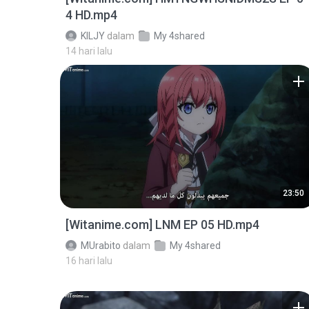
4 HD.mp4
KILJY
dalam
My 4shared
14 hari lalu
23:50
[Witanime.com] LNM EP 05 HD.mp4
MUrabito
dalam
My 4shared
16 hari lalu