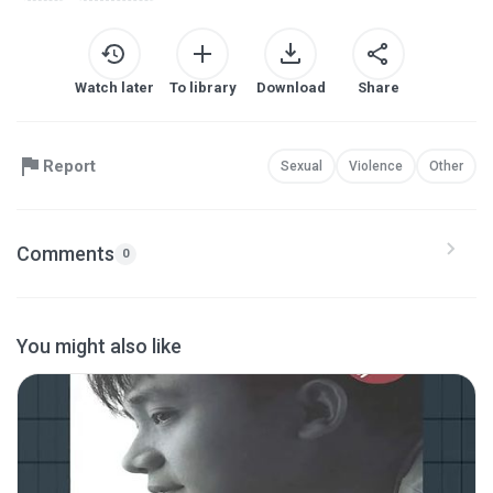
Watch later
To library
Download
Share
Report
Sexual
Violence
Other
Comments
0
You might also like