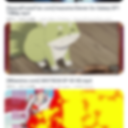
[SpacePowerFan.com] Inazuma Eleven Go Galaxy EP1
1080p.mp4
MP4
526.4 MB
cách đây 2 tháng
SpacePowerFan.com
23:50
[Witanime.com] GKSTIEOII EP 03 HD.mp4
MP4
321.5 MB
cách đây 18 ngày
GAIKTSOS