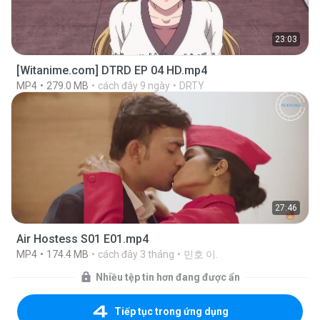
23:03
[Witanime.com] DTRD EP 04 HD.mp4
MP4
279.0 MB
cách đây 9 ngày
DRTY
27:46
Air Hostess S01 E01.mp4
MP4
174.4 MB
cách đây 3 tháng
민호 이.
Nhiều tệp tin hơn đang được ẩn
Tiếp tục trong ứng dụng