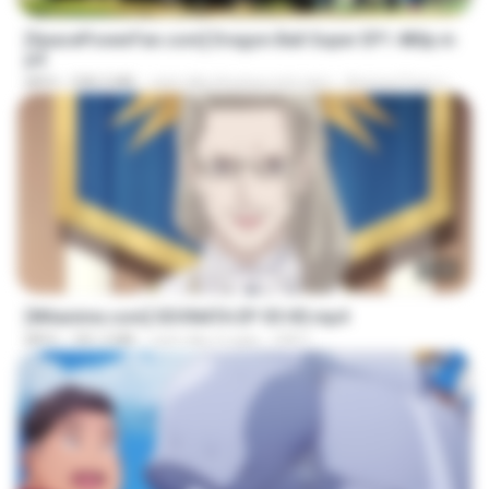
[SpacePowerFan.com] Dragon Ball Super EP1 480p.m
p4
MP4
208.3 MB
cách đây khoảng một năm
AnimezToon.com
23:40
[Witanime.com] SDONATA EP 05 HD.mp4
MP4
181.2 MB
cách đây 4 ngày
GRET