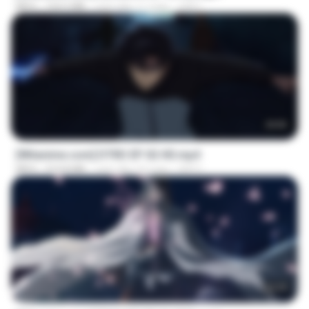
MP4
154.5 MB
cách đây 11 ngày
GRET
23:03
[Witanime.com] DTRD EP 02 HD.mp4
MP4
319.8 MB
cách đây 23 ngày
DRTY
24:35