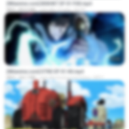
[Witanime.com] BSKHKT EP 01 FHD.mp4
MP4
853.0 MB
cách đây 13 ngày
BLITR
23:04
[Witanime.com] DTRD EP 01 HD.mp4
MP4
262.7 MB
cách đây khoảng một tháng
DRTY
23:24