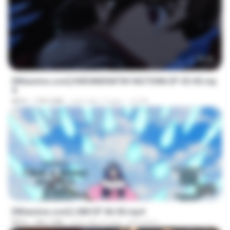
23:40
[Witanime.com] KWONMSNITIK1NGTDNN EP 05 HD.mp
4
MP4
178.3 MB
cách đây 7 ngày
JUVIA
23:50
[Witanime.com] LNM EP 06 HD.mp4
MP4
180.1 MB
cách đây 9 ngày
MUrabito