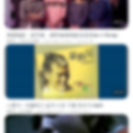
1:40:52
韩国电影：惩罚者，2013★新电影全高清★✔✔8.mp4
MP4
1012.9 MB
cách đây 9 năm
ayman A.
05:29
나훈아 - 세월베고 길게 누운 구름 한조각.mp4
MP4
6.0 MB
cách đây 3 năm
castor-trot