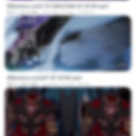
[Witanime.com] TSTJWGCDMS EP 04 HD.mp4
MP4
567.0 MB
cách đây 15 ngày
DOMISR
23:45
[Witanime.com] BT EP 04 HD.mp4
MP4
248.7 MB
cách đây 13 ngày
BAXK