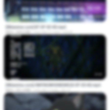
23:45
[Witanime.com] BT EP 03 HD.mp4
MP4
250.0 MB
cách đây 21 ngày
BAXK
23:42
[Witanime.com] HMYNGWHSNIDMS2S EP 05 HD.mp4
MP4
251.4 MB
cách đây 7 ngày
KILJY