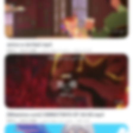
1:37:25
amira w dofda3.mp4
MP4
764.6 MB
cách đây 2 năm
Ahmed A.
23:40
[Witanime.com] CIIMNOTINYD EP 04 HD.mp4
MP4
240.5 MB
cách đây 10 ngày
MILOKI