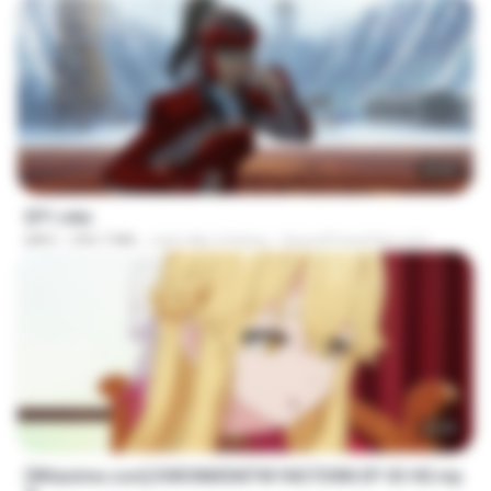
23:55
EP1.mkv
MKV
390.7 MB
cách đây 4 tháng
SpacePowerFan.com
23:39
[Witanime.com] KWONMSNITIK1NGTDNN EP 03 HD.mp