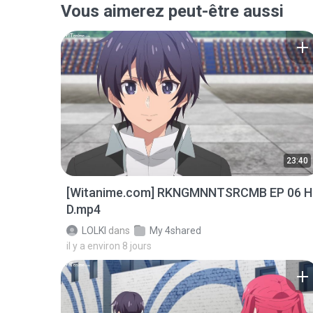
Vous aimerez peut-être aussi
23:40
[Witanime.com] RKNGMNNTSRCMB EP 06 H
D.mp4
LOLKI
dans
My 4shared
il y a environ 8 jours