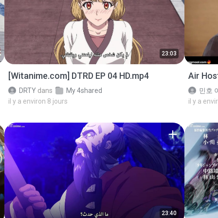
23:03
[Witanime.com] DTRD EP 04 HD.mp4
Air Ho
DRTY
dans
My 4shared
민호 이
il y a environ 8 jours
il y a env
23:40