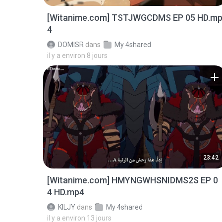
[Witanime.com] TSTJWGCDMS EP 05 HD.m
4
DOMISR
dans
My 4shared
il y a environ 8 jours
23:42
[Witanime.com] HMYNGWHSNIDMS2S EP 0
4 HD.mp4
KILJY
dans
My 4shared
il y a environ 13 jours