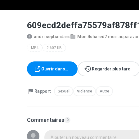
609ecd2deffa75579af878f
andri septian
dans
Mon 4shared
2 mois auparava
MP4
2,607 KB
Ouvrir dans…
Regarder plus tard
Rapport
Sexuel
Violence
Autre
Commentaires
0
Ajouter un nouveau commentaire