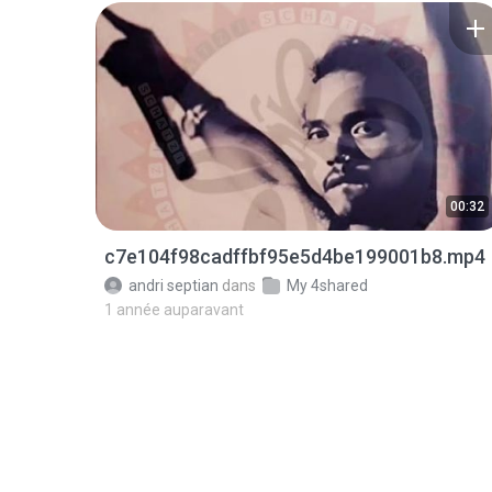
00:32
c7e104f98cadffbf95e5d4be199001b8.mp4
andri septian
dans
My 4shared
1 année auparavant