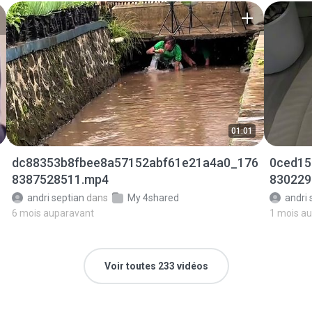
01:01
dc88353b8fbee8a57152abf61e21a4a0_176
0ced15
8387528511.mp4
830229
andri septian
dans
My 4shared
andri 
6 mois auparavant
1 mois a
Voir toutes 233 vidéos