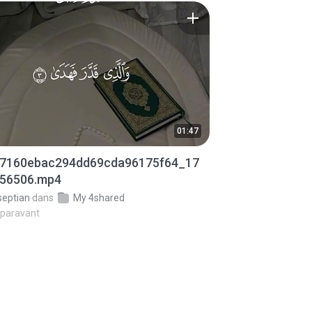
01:47
7160ebac294dd69cda96175f64_17
56506.mp4
septian
dans
My 4shared
uparavant