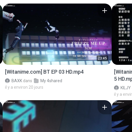
23:45
[Witanime.com] BT EP 03 HD.mp4
[Witan
5 HD.m
BAXK
dans
My 4shared
il y a environ 20 jours
KILJY
il y a envi