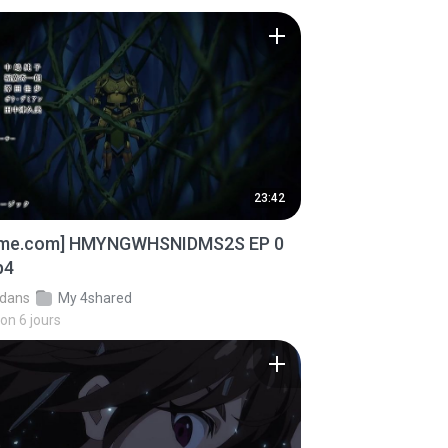
23:42
ime.com] HMYNGWHSNIDMS2S EP 0
p4
dans
My 4shared
ron 6 jours