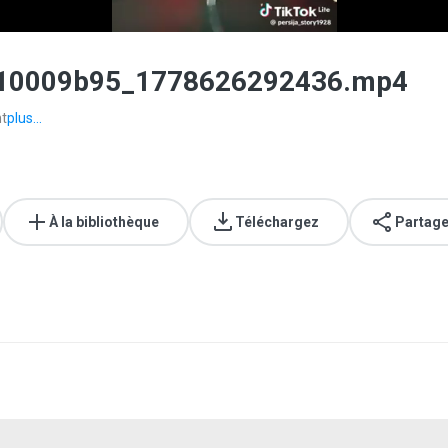
f10009b95_1778626292436.mp4
nt
plus...
À la bibliothèque
Téléchargez
Partage