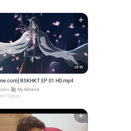
24:35
ime.com] BSKHKT EP 01 HD.mp4
dans
My 4shared
iron 13 jours