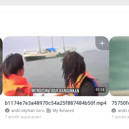
01:15
b1174e7e3a48970c54a25f887484b50f.mp4
75750f
andri septian
dans
My 4shared
andri 
1 année auparavant
1 année 