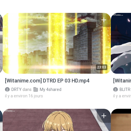
23:03
[Witanime.com] DTRD EP 03 HD.mp4
[Witan
DRTY
dans
My 4shared
BLITR
il y a environ 16 jours
il y a env