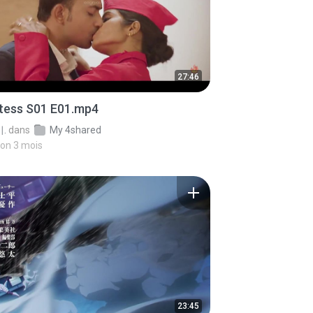
27:46
stess S01 E01.mp4
.
dans
My 4shared
iron 3 mois
23:45