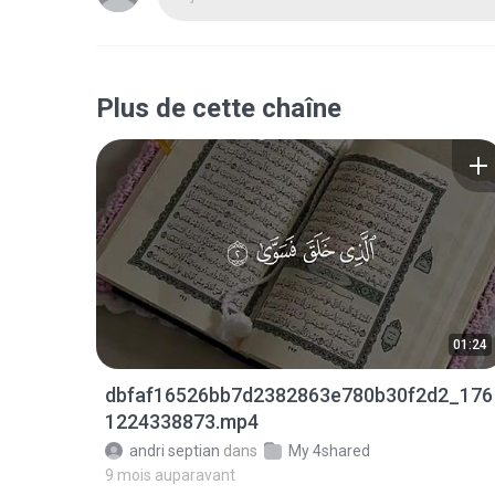
Plus de cette chaîne
01:24
dbfaf16526bb7d2382863e780b30f2d2_176
1224338873.mp4
andri septian
dans
My 4shared
9 mois auparavant