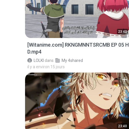
23:40
[Witanime.com] RKNGMNNTSRCMB EP 05 H
D.mp4
LOLKI
dans
My 4shared
il y a environ 15 jours
23:40