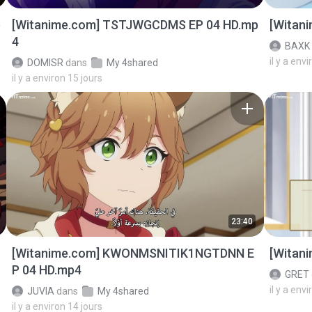
p
[Witanime.com] TSTJWGCDMS EP 04 HD.mp
[Witan
4
BAXK
il y a env
DOMISR
dans
My 4shared
il y a environ 15 jours
23:40
[Witanime.com] KWONMSNITIK1NGTDNN E
[Witan
P 04 HD.mp4
GRET
il y a env
JUVIA
dans
My 4shared
il y a environ 14 jours