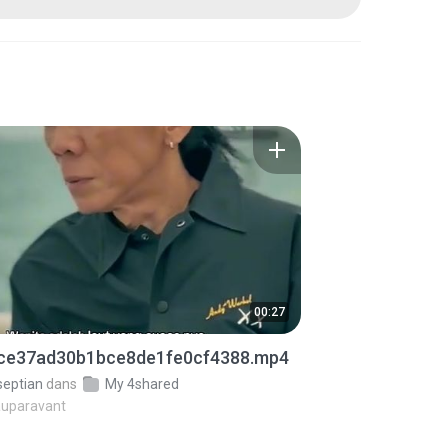
00:27
ce37ad30b1bce8de1fe0cf4388.mp4
septian
dans
My 4shared
auparavant