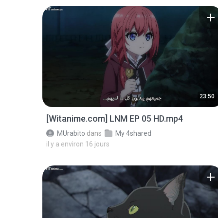
23:50
[Witanime.com] LNM EP 05 HD.mp4
MUrabito
dans
My 4shared
il y a environ 16 jours