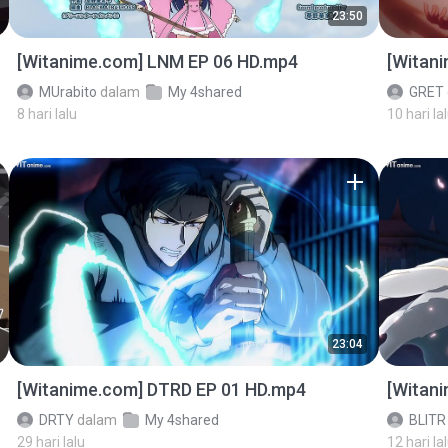
23:50
[Witanime.com] LNM EP 06 HD.mp4
[Witan
MUrabito
dalam
My 4shared
GRET
8 hari lalu
10 hari la
23:04
[Witanime.com] DTRD EP 01 HD.mp4
[Witan
DRTY
dalam
My 4shared
BLITR
29 hari lalu
12 hari la