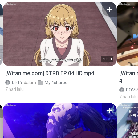
23:03
[Witanime.com] DTRD EP 04 HD.mp4
[Witan
4
DRTY
dalam
My 4shared
7 hari lalu
DOMI
7 hari lalu