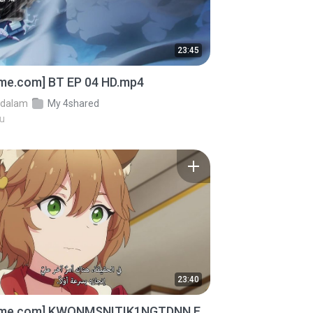
23:45
ime.com] BT EP 04 HD.mp4
dalam
My 4shared
lu
23:40
ime.com] KWONMSNITIK1NGTDNN E