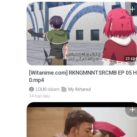
23:40
[Witanime.com] RKNGMNNTSRCMB EP 05 H
D.mp4
LOLKI
dalam
My 4shared
14 hari lalu