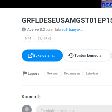
GRFLDESEUSAMGST01EP1
Acervo D.
2 bulan lalu
lebih banyak...
MP4
53,469 KB
Buka dalam…
Tonton kemudian
Laporan
Seksual
Keganasan
Lain-lain
Komen
0
Tambah komen baru