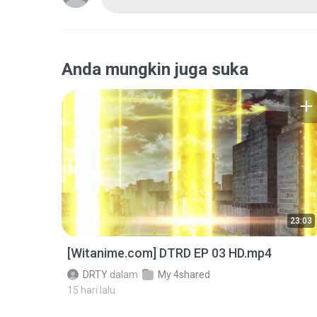
Anda mungkin juga suka
23:03
[Witanime.com] DTRD EP 03 HD.mp4
DRTY
dalam
My 4shared
15 hari lalu