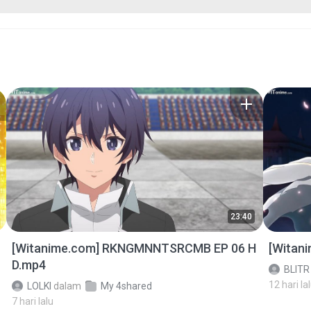
23:40
[Witanime.com] RKNGMNNTSRCMB EP 06 H
[Witan
D.mp4
BLITR
12 hari la
LOLKI
dalam
My 4shared
7 hari lalu