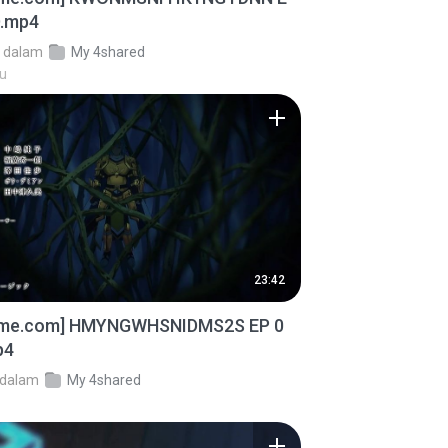
D.mp4
dalam
My 4shared
lu
23:42
ime.com] HMYNGWHSNIDMS2S EP 0
p4
dalam
My 4shared