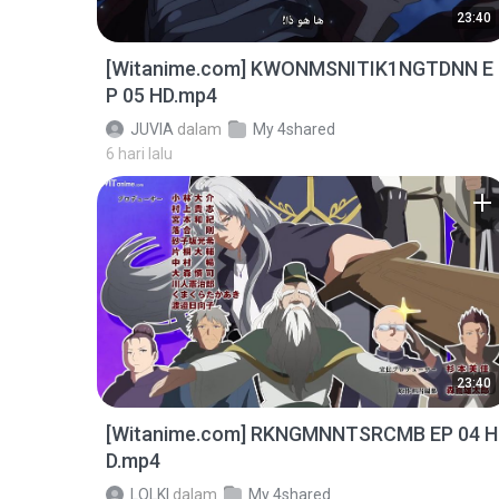
23:40
[Witanime.com] KWONMSNITIK1NGTDNN E
P 05 HD.mp4
JUVIA
dalam
My 4shared
6 hari lalu
23:40
[Witanime.com] RKNGMNNTSRCMB EP 04 H
D.mp4
LOLKI
dalam
My 4shared