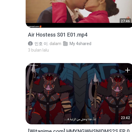
27:46
Air Hostess S01 E01.mp4
민호 이.
dalam
My 4shared
3 bulan lalu
23:42
[Witanime.com] HMYNGWHSNIDMS2S EP 0