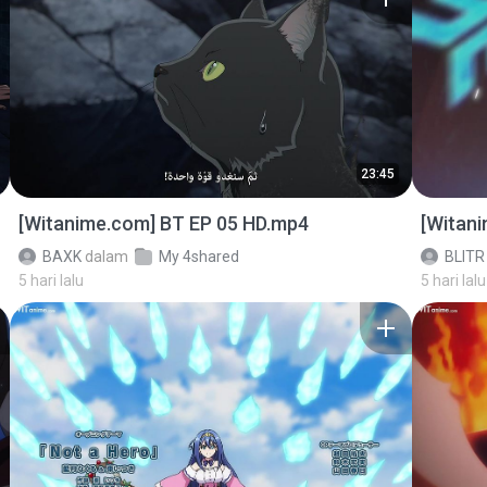
23:45
[Witanime.com] BT EP 05 HD.mp4
[Witan
BAXK
dalam
My 4shared
BLITR
5 hari lalu
5 hari lalu