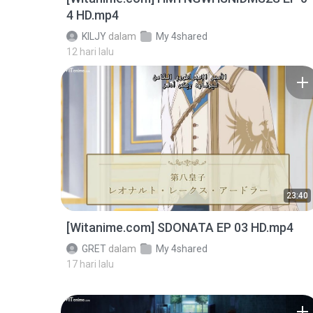
4 HD.mp4
KILJY
dalam
My 4shared
12 hari lalu
23:40
[Witanime.com] SDONATA EP 03 HD.mp4
GRET
dalam
My 4shared
17 hari lalu