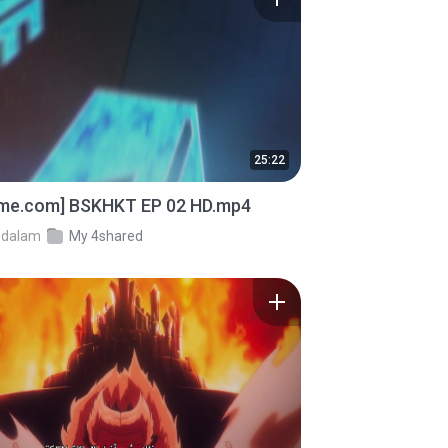
25:22
ime.com] BSKHKT EP 02 HD.mp4
dalam
My 4shared