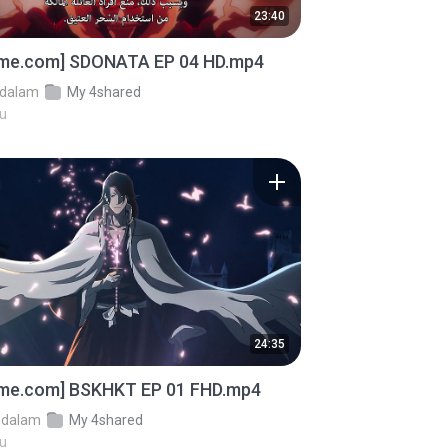
23:40
ime.com] SDONATA EP 04 HD.mp4
dalam
My 4shared
lu
24:35
ime.com] BSKHKT EP 01 FHD.mp4
dalam
My 4shared
lu