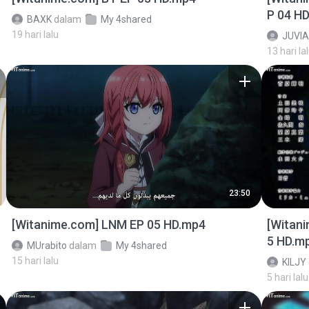
P 04 H
BAXK
dalam
My 4shared
19 hari lalu
JUVIA
13 hari la
23:50
[Witanime.com] LNM EP 05 HD.mp4
[Witan
5 HD.m
MUrabito
dalam
My 4shared
15 hari lalu
KILJY
5 hari lalu