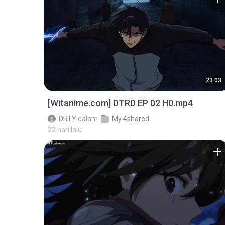
23:03
[Witanime.com] DTRD EP 02 HD.mp4
DRTY
dalam
My 4shared
22 hari lalu