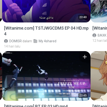
23:40
[Witanime.com] TSTJWGCDMS EP 04 HD.mp
[Witan
4
BAXK
12 hari la
DOMISR
dalam
My 4shared
14 hari lalu
23:45
[Witanime.com] BT EP 03 HD.mp4
[Witan