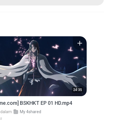
24:35
ime.com] BSKHKT EP 01 HD.mp4
dalam
My 4shared
lu