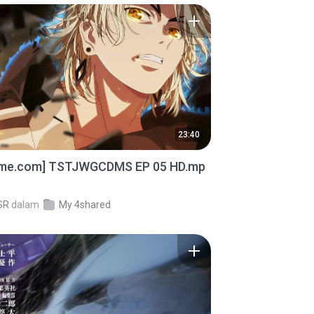
23:40
ime.com] TSTJWGCDMS EP 05 HD.mp
SR
dalam
My 4shared