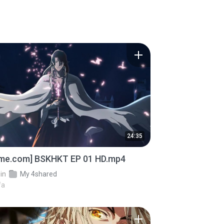
24:35
ime.com] BSKHKT EP 01 HD.mp4
in
My 4shared
fa