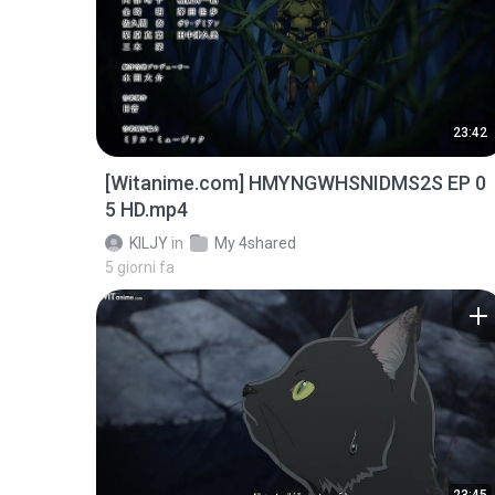
23:42
[Witanime.com] HMYNGWHSNIDMS2S EP 0
5 HD.mp4
KILJY
in
My 4shared
5 giorni fa