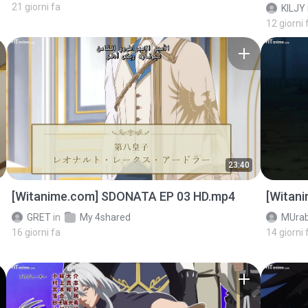
21 giorni fa
KILJY
12 giorni 
23:40
[Witanime.com] SDONATA EP 03 HD.mp4
[Witan
GRET
in
My 4shared
MUrab
16 giorni fa
14 giorni 