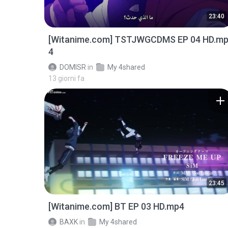
23:40
[Witanime.com] TSTJWGCDMS EP 04 HD.m
4
DOMISR
in
My 4shared
13 giorni fa
23:45
[Witanime.com] BT EP 03 HD.mp4
BAXK
in
My 4shared