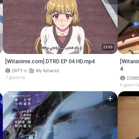
23:03
[Witanime.com] DTRD EP 04 HD.mp4
[Witan
4
DRTY
in
My 4shared
7 giorni fa
DOMI
6 giorni f