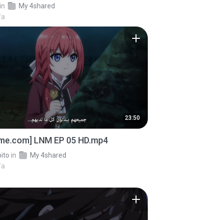
in
My 4shared
fa
23:50
ime.com] LNM EP 05 HD.mp4
ito
in
My 4shared
fa