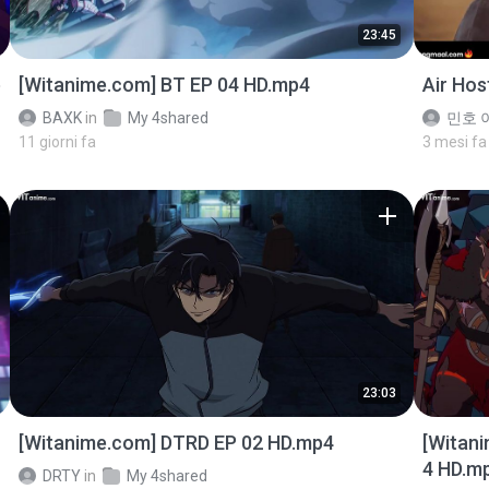
23:45
p
[Witanime.com] BT EP 04 HD.mp4
Air Ho
BAXK
in
My 4shared
민호 이
11 giorni fa
3 mesi fa
23:03
[Witanime.com] DTRD EP 02 HD.mp4
[Witan
4 HD.m
DRTY
in
My 4shared