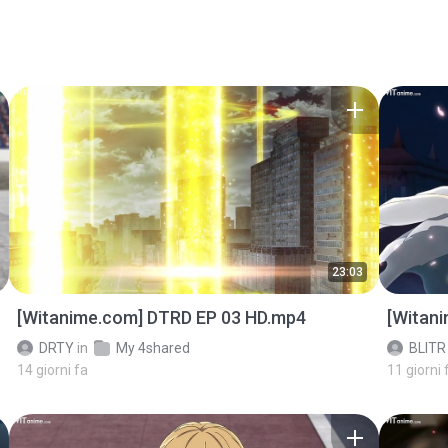
23:03
[Witanime.com] DTRD EP 03 HD.mp4
[Witan
DRTY
in
My 4shared
BLITR
14 giorni fa
11 giorni 