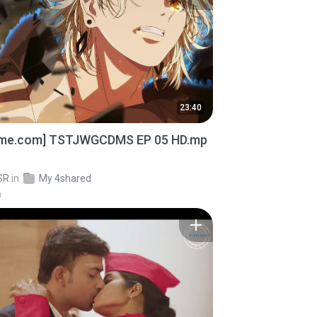
23:40
ime.com] TSTJWGCDMS EP 05 HD.mp
SR
in
My 4shared
a