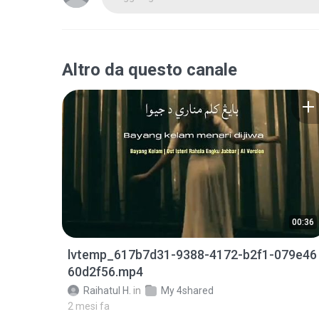
Altro da questo canale
00:36
lvtemp_617b7d31-9388-4172-b2f1-079e46
60d2f56.mp4
Raihatul H.
in
My 4shared
2 mesi fa