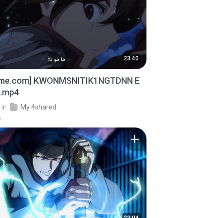
23:40
ime.com] KWONMSNITIK1NGTDNN E
D.mp4
in
My 4shared
a