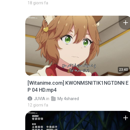
18 giorni fa
23:40
[Witanime.com] KWONMSNITIK1NGTDNN E
P 04 HD.mp4
JUVIA
in
My 4shared
12 giorni fa