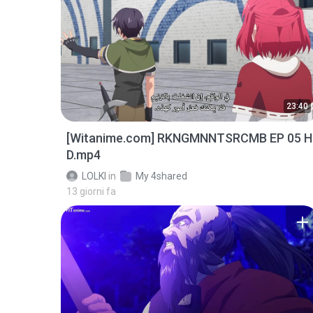
23:40
[Witanime.com] RKNGMNNTSRCMB EP 05 H
D.mp4
LOLKI
in
My 4shared
13 giorni fa