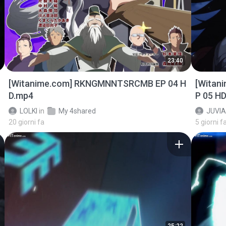
23:40
[Witanime.com] RKNGMNNTSRCMB EP 04 H
[Witan
D.mp4
P 05 H
LOLKI
in
My 4shared
JUVIA
20 giorni fa
5 giorni f