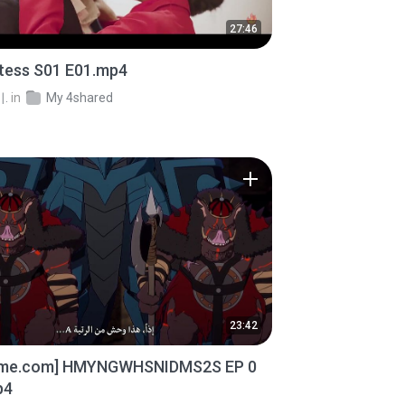
27:46
stess S01 E01.mp4
.
in
My 4shared
23:42
ime.com] HMYNGWHSNIDMS2S EP 0
p4