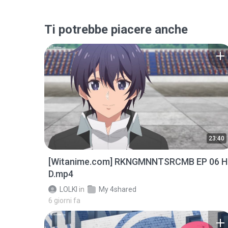
Ti potrebbe piacere anche
23:40
[Witanime.com] RKNGMNNTSRCMB EP 06 H
D.mp4
LOLKI
in
My 4shared
6 giorni fa