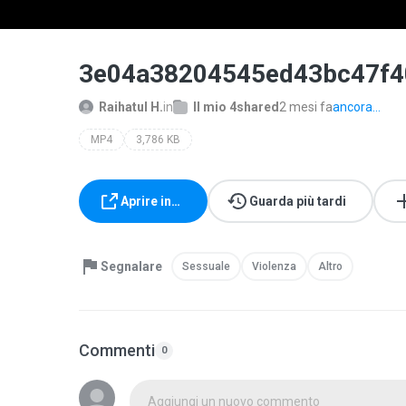
3e04a38204545ed43bc47f
Raihatul H.
in
Il mio 4shared
2 mesi fa
ancora...
MP4
3,786 KB
Aprire in…
Guarda più tardi
Segnalare
Sessuale
Violenza
Altro
Commenti
0
Aggiungi un nuovo commento