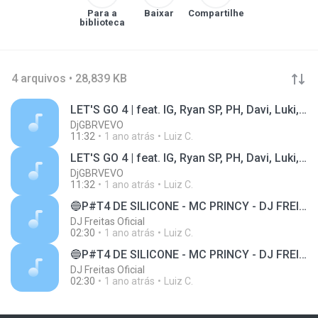
Para a
Baixar
Compartilhe
biblioteca
4 arquivos • 28,839 KB
LET'S GO 4 | feat. IG, Ryan SP, PH, Davi, Luki, Don Juan, Kadu ,GH do 7, GP, TrapLaudo
DjGBRVEVO
11:32
1 ano atrás
Luiz C.
LET'S GO 4 | feat. IG, Ryan SP, PH, Davi, Luki, Don Juan, Kadu ,GH do 7, GP, TrapLaudo
DjGBRVEVO
11:32
1 ano atrás
Luiz C.
🔵P#T4 DE SILICONE - MC PRINCY - DJ FREITAS OFICIAL - REMIX MC LUCKS - REMIX BREGA FUNK
DJ Freitas Oficial
02:30
1 ano atrás
Luiz C.
🔵P#T4 DE SILICONE - MC PRINCY - DJ FREITAS OFICIAL - REMIX MC LUCKS - REMIX BREGA FUNK
DJ Freitas Oficial
02:30
1 ano atrás
Luiz C.