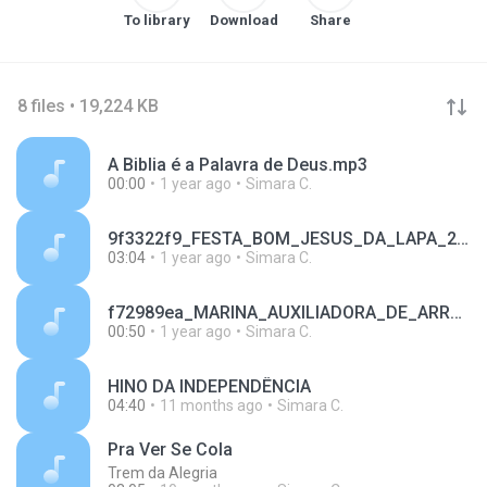
To library
Download
Share
8 files • 19,224 KB
A Biblia é a Palavra de Deus.mp3
00:00
1 year ago
Simara C.
9f3322f9_FESTA_BOM_JESUS_DA_LAPA_2024_PATROCINADORES.mp3
03:04
1 year ago
Simara C.
f72989ea_MARINA_AUXILIADORA_DE_ARRUDA_MAGALHÃES.mp3
00:50
1 year ago
Simara C.
HINO DA INDEPENDÊNCIA
04:40
11 months ago
Simara C.
Pra Ver Se Cola
Trem da Alegria