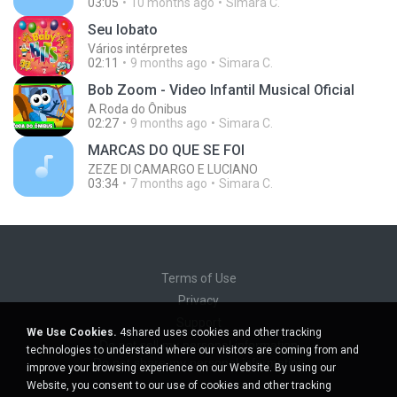
03:05
10 months ago
Simara C.
Seu lobato
Vários intérpretes
02:11
9 months ago
Simara C.
Bob Zoom - Video Infantil Musical Oficial
A Roda do Ônibus
02:27
9 months ago
Simara C.
MARCAS DO QUE SE FOI
ZEZE DI CAMARGO E LUCIANO
03:34
7 months ago
Simara C.
Terms of Use
Privacy
Support
We Use Cookies.
4shared uses cookies and other tracking
Do not sell my personal information
technologies to understand where our visitors are coming from and
Do not share my personal information
improve your browsing experience on our Website. By using our
Website, you consent to our use of cookies and other tracking