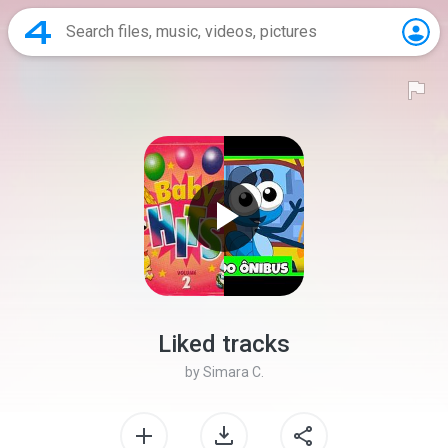
Liked tracks
by
Simara C.