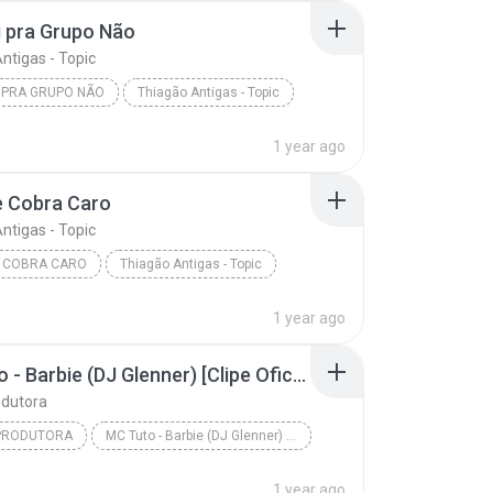
 pra Grupo Não
ntigas - Topic
 PRA GRUPO NÃO
Thiagão Antigas - Topic
1 year ago
e Cobra Caro
ntigas - Topic
E COBRA CARO
Thiagão Antigas - Topic
1 year ago
MC Tuto - Barbie (DJ Glenner) [Clipe Oficial]
odutora
PRODUTORA
MC Tuto - Barbie (DJ Glenner) [Clipe Oficial]
1 year ago