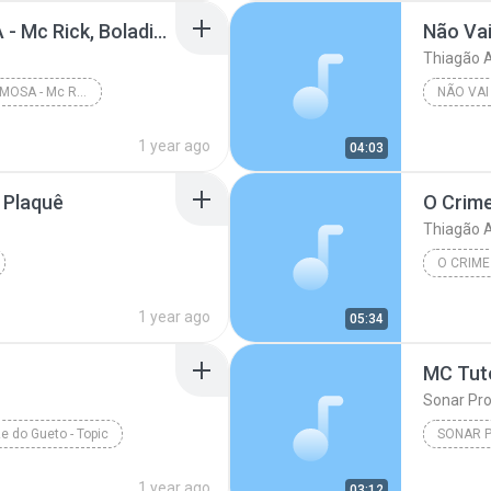
PENELOPE CHARMOSA - Mc Rick, Boladin 211, Caos No Beat, Dj Glenner (Áudio Oficial)
Não Vai
Thiagão A
PENELOPE CHARMOSA - Mc Rick, Boladin 211, Caos No ...
NÃO VAI
1 year ago
04:03
 Plaquê
O Crim
Thiagão A
O CRIM
1 year ago
05:34
Sonar Pr
 do Gueto - Topic
SONAR 
1 year ago
03:12