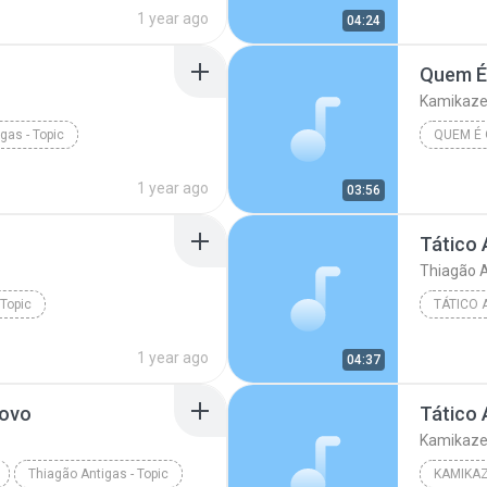
1 year ago
04:24
Quem É
Kamikaze 
gas - Topic
QUEM É 
1 year ago
03:56
Tático 
Thiagão A
Topic
TÁTICO A
1 year ago
04:37
Novo
Tático 
Kamikaze 
Thiagão Antigas - Topic
KAMIKAZ