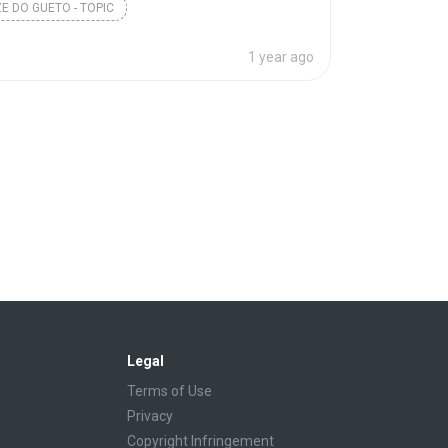
E DO GUETO - TOPIC
Todo Finado Tem Mãe (Fim dos Dias)
1 year ago
Legal
Terms of Use
Privacy
Copyright Infringement