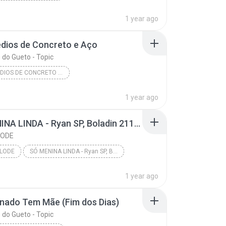
Tático Assassino, Pt. 3 (Aniquilação)
1 year ago
dios de Concreto e Aço
do Gueto - Topic
NOS PRÉDIOS DE CONCRETO E AÇO
 do Gueto - Topic
1 year ago
SÓ MENINA LINDA - Ryan SP, Boladin 211, Bruno MS, Luuky, Daniel, Negão Original e GH do 7 (Japa NK)
LODE
PLODE
SÓ MENINA LINDA - Ryan SP, Boladin 211, Bruno MS, ...
1 year ago
nado Tem Mãe (Fim dos Dias)
do Gueto - Topic