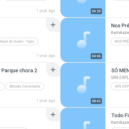
1 year ago
04:20
Nos Pré
Kamikaze 
kaze do Gueto - Topic
Kamikaze
1 year ago
04:06
O Parque chora 2
GR6 EXP
ARQUE CHORA 2
Atitude Consciente
GR6 EX
1 year ago
08:42
Todo Fi
Kamikaze 