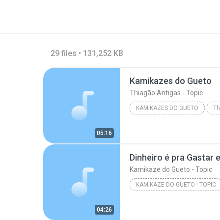
29 files • 131,252 KB
Kamikazes do Gueto
Thiagão Antigas - Topic
KAMIKAZES DO GUETO
Th
05:16
Dinheiro é pra Gastar 
Kamikaze do Gueto - Topic
KAMIKAZE DO GUETO - TOPIC
Dinheiro é pra Gastar e Volta Troco
04:26