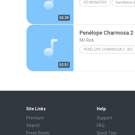
SÓ MONSTRO
Kamikaze d
04:39
Mc Rick
PENÉLOPE CHARMOSA 2 - BOLADIN 211, MC RICK, DEJ
02:51
Site Links
Help
Premium
Support
Search
FAQ
Press Room
Quick Tour