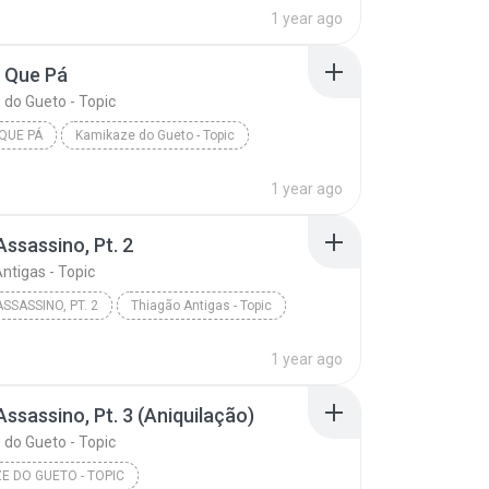
1 year ago
 Que Pá
do Gueto - Topic
QUE PÁ
Kamikaze do Gueto - Topic
1 year ago
Assassino, Pt. 2
ntigas - Topic
SSASSINO, PT. 2
Thiagão Antigas - Topic
1 year ago
Assassino, Pt. 3 (Aniquilação)
do Gueto - Topic
E DO GUETO - TOPIC