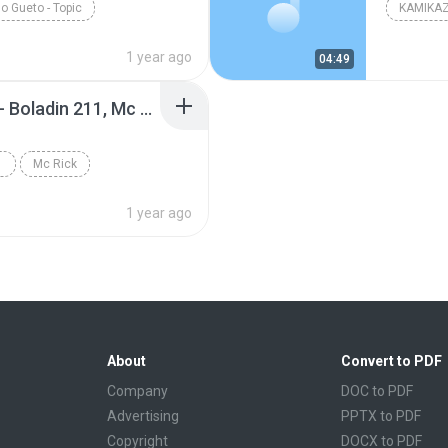
o Gueto - Topic
KAMIKAZ
1 year ago
04:49
Penélope Charmosa 2 - Boladin 211, Mc Rick, Dejinha ( DJ all4ddin )
INH...
Mc Rick
1 year ago
About
Convert to PDF
Company
DOC to PDF
Advertising
PPTX to PDF
Copyright
DOCX to PDF