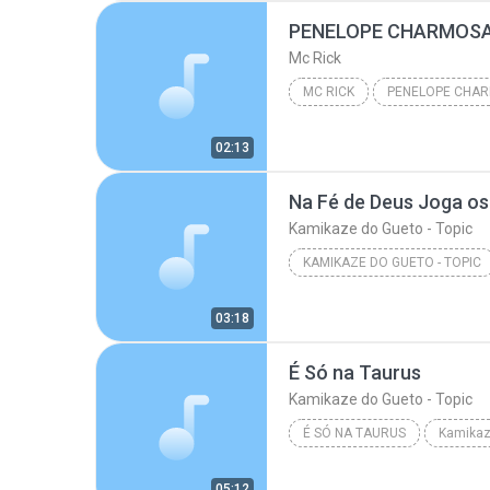
Mc Rick
MC RICK
02:13
Na Fé de Deus Joga os
Kamikaze do Gueto - Topic
KAMIKAZE DO GUETO - TOPIC
Na Fé de Deus Joga os Plaquê
03:18
É Só na Taurus
Kamikaze do Gueto - Topic
É SÓ NA TAURUS
Kamikaze
05:12