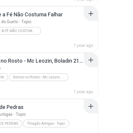
 a Fé Não Costuma Falhar
do Gueto - Topic
POR QUE A FÉ NÃO COSTUMA FALHAR
 do Gueto - Topic
1 year ago
Sorriso no Rosto - Mc Leozin, Boladin 211 e Mc Rick - Dj L Martins
n
IN
Sorriso no Rosto - Mc Leozin, Boladin 211 e Mc Ric...
1 year ago
de Pedras
ntigas - Topic
DE PEDRAS
Thiagão Antigas - Topic