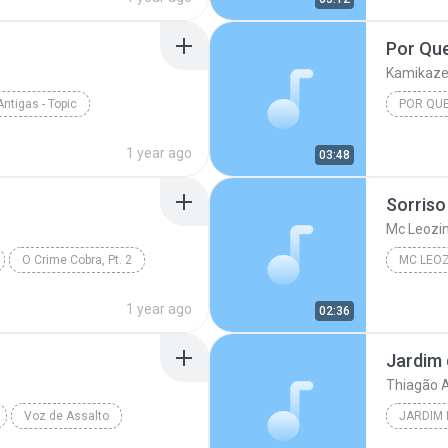
Por Que
Kamikaze 
ntigas - Topic
Kamikaze
1 year ago
03:48
Mc Leozi
O Crime Cobra, Pt. 2
MC LEOZ
1 year ago
02:36
Jardim 
Thiagão A
Voz de Assalto
JARDIM 