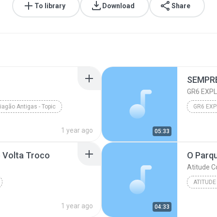
To library
Download
Share
GR6 EXP
iagão Antigas - Topic
GR6 EX
1 year ago
05:33
e Volta Troco
O Parq
Atitude C
ATITUDE
1 year ago
04:33