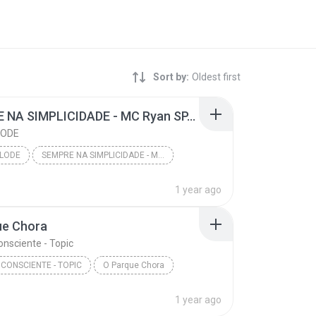
Sort by:
Oldest first
SEMPRE NA SIMPLICIDADE - MC Ryan SP, MC Luuky, Boladin 211 e MC Vine 7 (GR6 Explode) DJ Victor
LODE
PLODE
SEMPRE NA SIMPLICIDADE - MC Ryan SP, MC Luuky, Bol...
1 year ago
ue Chora
onsciente - Topic
 CONSCIENTE - TOPIC
O Parque Chora
1 year ago