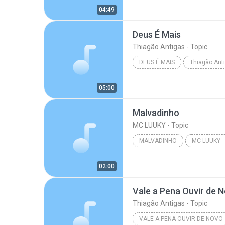
04:49
Deus É Mais
Thiagão Antigas - Topic
DEUS É MAIS
Thiagão Anti
05:00
Malvadinho
MC LUUKY - Topic
MALVADINHO
MC LUUKY - 
02:00
Vale a Pena Ouvir de 
Thiagão Antigas - Topic
VALE A PENA OUVIR DE NOVO