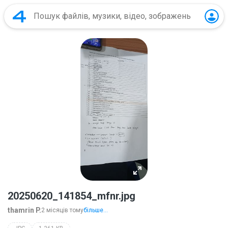
20250620_141854_mfnr.jpg
thamrin P.
2 місяців тому
більше...