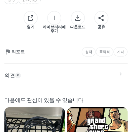
JPG
2,476 KB
열기
라이브러리에
다운로드
공유
추가
리포트
성적
폭력적
기타
의견
0
다음에도 관심이 있을 수 있습니다